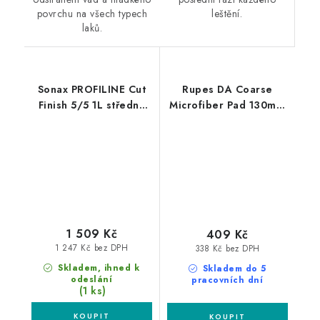
leštění.
povrchu na všech typech
laků.
Sonax PROFILINE Cut
Rupes DA Coarse
Finish 5/5 1L středně
Microfiber Pad 130mm
silná leštící pasta
leštící kotouč
1 509 Kč
409 Kč
1 247 Kč bez DPH
338 Kč bez DPH
Skladem, ihned k
Skladem do 5
odeslání
pracovních dní
(1 ks)