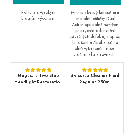
Politura s vysokým
Mikrovláknový kotouč pro
brusným výkonem.
orbitální leštičky Dual
Action speciálně navržen
pro rychlé odstranění
závažných defektů, stop po
broušení a škrábanců na
plně vytvrzeném nebo
tvrdším laku a rovných...
Meguiars Two Step
Swissvax Cleaner Fluid
Headlight Restoration
Regular 250ml
Kit sada na renovaci
leštěnka
středně poškozených
světlometů