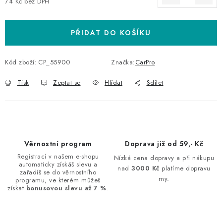
74 Kč bez DPH
Měrná cena:
PŘIDAT DO KOŠÍKU
Kód zboží:
CP_55900
Značka:
CarPro
Tisk
Zeptat se
Hlídat
Sdílet
Věrnostní program
Doprava již od 59,- Kč
Registrací v našem e-shopu
Nízká cena dopravy a při nákupu
automaticky získáš slevu a
nad
3000 Kč
platíme dopravu
zařadíš se do věrnostního
my.
programu, ve kterém můžeš
získat
bonusovou slevu až 7 %
.