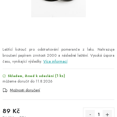
NAŠE SLUŽBY
KONTAKTY
PRODÁVANÉ ZNAČKY
BYDLENÍ
Leštící kotouč pro odstraňování pomeranče z laku. Nahrazuje
broušení papírem zrnitosti 2000 a následné leštění. Vysoká úspora
Věrnostní program
Všeobecné obchodní podmínky
času, vynikající výsledky.
Více informací
Podmínky ochrany osobních údajů
Mapa serveru
(1 ks)
Skladem, ihned k odeslání
11.8.2026
Možnosti doručení
89 Kč