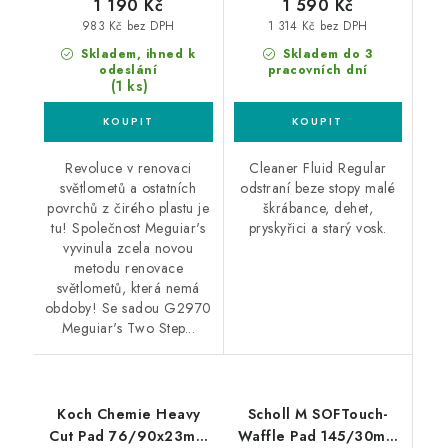
1 190 Kč
1 590 Kč
983 Kč bez DPH
1 314 Kč bez DPH
Skladem, ihned k
Skladem do 3
odeslání
pracovních dní
(1 ks)
Revoluce v renovaci
Cleaner Fluid Regular
světlometů a ostatních
odstraní beze stopy malé
povrchů z čirého plastu je
škrábance, dehet,
tu! Společnost Meguiar's
pryskyřici a starý vosk.
vyvinula zcela novou
metodu renovace
světlometů, která nemá
obdoby! Se sadou G2970
Meguiar's Two Step...
Koch Chemie Heavy
Scholl M SOFTouch-
Cut Pad 76/90x23mm
Waffle Pad 145/30mm