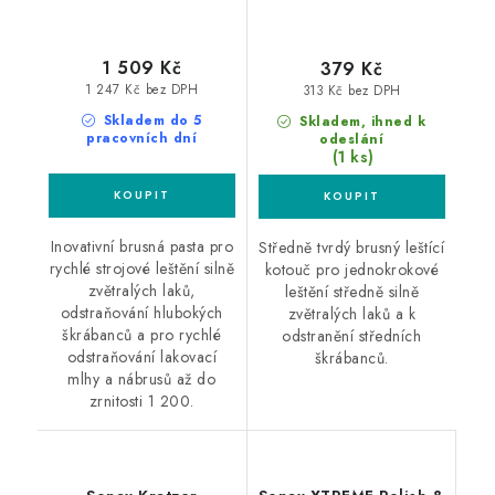
1 509 Kč
379 Kč
1 247 Kč bez DPH
313 Kč bez DPH
Skladem do 5
Skladem, ihned k
pracovních dní
odeslání
(1 ks)
Inovativní brusná pasta pro
Středně tvrdý brusný leštící
rychlé strojové leštění silně
kotouč pro jednokrokové
zvětralých laků,
leštění středně silně
odstraňování hlubokých
zvětralých laků a k
škrábanců a pro rychlé
odstranění středních
odstraňování lakovací
škrábanců.
mlhy a nábrusů až do
zrnitosti 1 200.