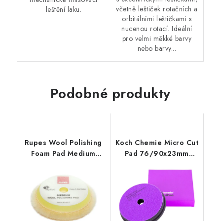
včetně leštiček rotačních a
leštění laku.
orbitálními leštičkami s
nucenou rotací. Ideální
pro velmi měkké barvy
nebo barvy...
Podobné produkty
Rupes Wool Polishing
Koch Chemie Micro Cut
Foam Pad Medium
Pad 76/90x23mm
30/45mm leštící
leštící kotouč
kotouč