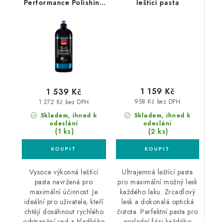
Performance Polishing
leštící pasta
Compound Coarse 1L
silná leštící pasta
1 159 Kč
1 539 Kč
958 Kč bez DPH
1 272 Kč bez DPH
Skladem, ihned k
Skladem, ihned k
odeslání
odeslání
(2 ks)
(1 ks)
Ultrajemná leštící pasta
Vysoce výkonná leštící
pro maximální možný lesk
pasta navržená pro
každého laku. Zrcadlový
maximální účinnost. Je
lesk a dokonalá optická
ideální pro uživatele, kteří
čistota. Perfektní pasta pro
chtějí dosáhnout rychlého
poslední fázi každého
odstranění vad a hladkého