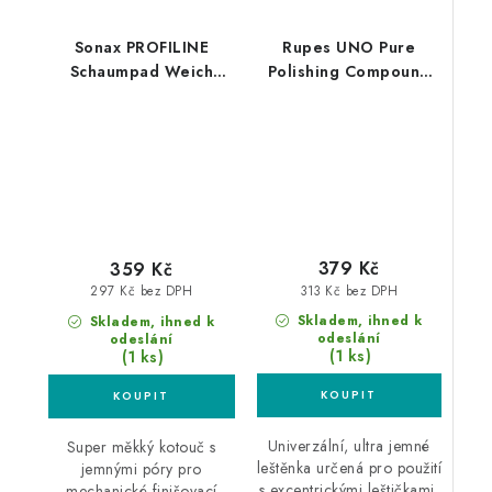
Sonax PROFILINE
Rupes UNO Pure
Schaumpad Weich
Polishing Compound
160mm finišovací
250ml finišovací pasta
leštící kotouč
379 Kč
359 Kč
313 Kč bez DPH
297 Kč bez DPH
Skladem, ihned k
Skladem, ihned k
odeslání
odeslání
(1 ks)
(1 ks)
Univerzální, ultra jemné
Super měkký kotouč s
leštěnka určená pro použití
jemnými póry pro
s excentrickými leštičkami,
mechanické finišovací