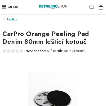
Přejít
Hleda
na
obsah
Leštění
AKCE
CarPro Orange Peeling Pad
NOVINKY
Denim 80mm leštící kotouč
EXTERIÉR
Podrobnosti hodnocení
Neohodnoceno
INTERIÉR
PŘÍSLUŠENSTVÍ
DÁRKOVÉ SADY A POUKAZY
ČLÁNKY