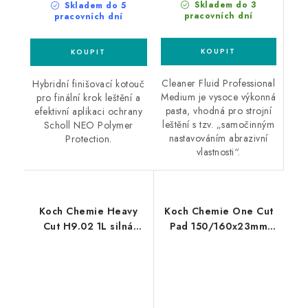
Skladem do 3
Skladem do 5
pracovních dní
pracovních dní
Cleaner Fluid Professional
Hybridní finišovací kotouč
Medium je vysoce výkonná
pro finální krok leštění a
pasta, vhodná pro strojní
efektivní aplikaci ochrany
leštění s tzv. „samočinným
Scholl NEO Polymer
nastavováním abrazivní
Protection.
vlastnosti“.
Koch Chemie Heavy
Koch Chemie One Cut
Cut H9.02 1L silná
Pad 150/160x23mm
leštící pasta
leštící kotouč