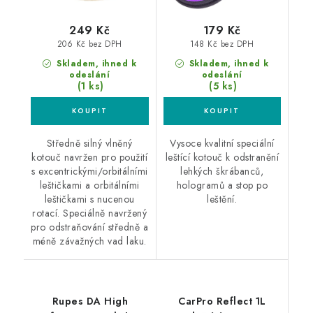
249 Kč
179 Kč
206 Kč bez DPH
148 Kč bez DPH
Skladem, ihned k
Skladem, ihned k
odeslání
odeslání
(1 ks)
(5 ks)
Středně silný vlněný
Vysoce kvalitní speciální
kotouč navržen pro použití
leštící kotouč k odstranění
s excentrickými/orbitálními
lehkých škrábanců,
leštičkami a orbitálními
hologramů a stop po
leštičkami s nucenou
leštění.
rotací. Speciálně navržený
pro odstraňování středně a
méně závažných vad laku.
Rupes DA High
CarPro Reflect 1L