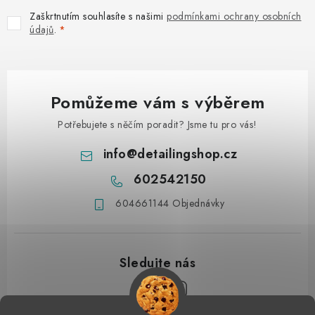
Zaškrtnutím souhlasíte s našimi
podmínkami ochrany osobních
údajů
.
Pomůžeme vám s výběrem
Potřebujete s něčím poradit? Jsme tu pro vás!
info
@
detailingshop.cz
602542150
604661144 Objednávky