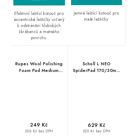
Jemně leštící kotouč pro
Efektivní leštící kotouč pro
malé leštičky.
excentrické leštičky určený
k odstranění hlubokých
škrábanců a matného
povrchu.
Rupes Wool Polishing
Scholl L NEO
Foam Pad Medium
SpiderPad 170/30mm
30/45mm leštící
honey leštící kotouč
kotouč
249 Kč
629 Kč
206 Kč bez DPH
520 Kč bez DPH