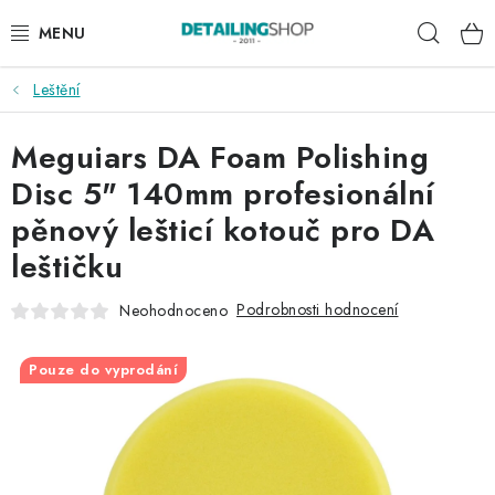
Přejít
Hleda
na
obsah
Leštění
AKCE
Meguiars DA Foam Polishing
NOVINKY
Disc 5" 140mm profesionální
EXTERIÉR
pěnový lešticí kotouč pro DA
leštičku
INTERIÉR
Podrobnosti hodnocení
Neohodnoceno
PŘÍSLUŠENSTVÍ
Pouze do vyprodání
DÁRKOVÉ SADY A POUKAZY
ČLÁNKY