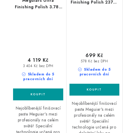
Meguiars Ultra
Finishing Polish 237ml
Finishing Polish 3.78L
finišovací leštící pasta
finišovací leštící pasta
699 Kč
4 119 Kč
578 Kč bez DPH
3 404 Kč bez DPH
Skladem do 5
Skladem do 5
pracovních dní
pracovních dní
Nejoblíbenější finišovací
Nejoblíbenější finišovací
pasta Meguiar's mezi
pasta Meguiar's mezi
profesionály na celém
profesionály na celém
světě! Speciální
světě! Speciální
technologie určená pro
technologie určená pro