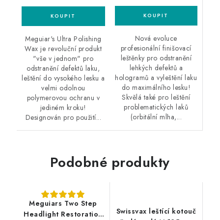
Nová evoluce
Meguiar's Ultra Polishing
profesionální finišovací
Wax je revoluční produkt
leštěnky pro odstranění
"vše v jednom" pro
lehkých defektů a
odstranění defektů laku,
hologramů a vyleštění laku
leštění do vysokého lesku a
do maximálního lesku!
velmi odolnou
Skvělá také pro leštění
polymerovou ochranu v
problematických laků
jediném kroku!
(orbitální mlha,...
Designován pro použití...
Podobné produkty
Meguiars Two Step
Swissvax leštící kotouč
Headlight Restoration