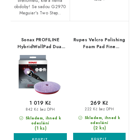
světlometů, která nemá
obdoby! Se sadou G2970
Meguiar's Two Step...
Sonax PROFILINE
Rupes Velcro Polishing
HybridWollPad Dual
Foam Pad Fine
Action 143mm silný
50/70mm leštící
leštící kotouč
kotouč
269 Kč
1 019 Kč
222 Kč bez DPH
842 Kč bez DPH
Skladem, ihned k
Skladem, ihned k
odeslání
odeslání
(2 ks)
(1 ks)