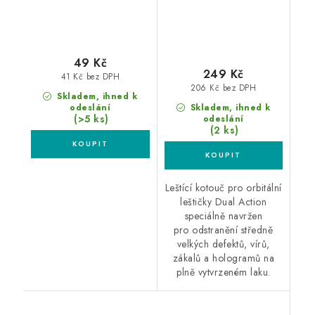
49 Kč
249 Kč
41 Kč bez DPH
206 Kč bez DPH
Skladem, ihned k
odeslání
Skladem, ihned k
(>5 ks)
odeslání
(2 ks)
Leštící kotouč pro orbitální
leštičky Dual Action
speciálně navržen
pro odstranění středně
velkých defektů, vírů,
zákalů a hologramů na
plně vytvrzeném laku.