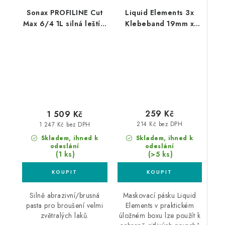
Sonax PROFILINE Cut
Liquid Elements 3x
Max 6/4 1L silná leštící
Klebeband 19mm x
pasta
50m maskovací páska
3ks box
259 Kč
1 509 Kč
214 Kč bez DPH
1 247 Kč bez DPH
Skladem, ihned k
Skladem, ihned k
odeslání
odeslání
(>5 ks)
(1 ks)
Maskovací pásku Liquid
Silně abrazivní/brusná
Elements v praktickém
pasta pro broušení velmi
úložném boxu lze použít k
zvětralých laků.