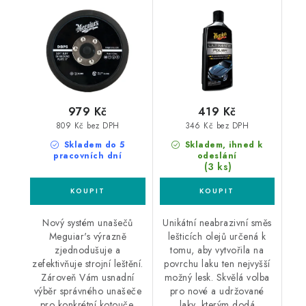
profesionální unašeč
neabrazivní leštěnka
na DA leštičku
979 Kč
419 Kč
809 Kč bez DPH
346 Kč bez DPH
Skladem do 5
Skladem, ihned k
pracovních dní
odeslání
(3 ks)
Nový systém unašečů
Unikátní neabrazivní směs
Meguiar's výrazně
lešticích olejů určená k
zjednodušuje a
tomu, aby vytvořila na
zefektivňuje strojní leštění.
povrchu laku ten nejvyšší
Zároveň Vám usnadní
možný lesk. Skvělá volba
výběr správného unašeče
pro nové a udržované
pro konkrétní kotouče.
laky, kterým dodá