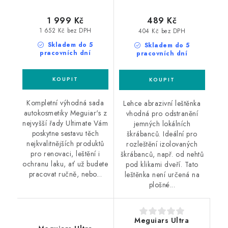
1 999 Kč
489 Kč
1 652 Kč bez DPH
404 Kč bez DPH
Skladem do 5
Skladem do 5
pracovních dní
pracovních dní
Kompletní výhodná sada
Lehce abrazivní leštěnka
autokosmetiky Meguiar's z
vhodná pro odstranění
nejvyšší řady Ultimate Vám
jemných lokálních
poskytne sestavu těch
škrábanců. Ideální pro
nejkvalitnějších produktů
rozleštění izolovaných
pro renovaci, leštění i
škrábanců, např. od nehtů
ochranu laku, ať už budete
pod klikami dveří. Tato
pracovat ručně, nebo...
leštěnka není určená na
plošné...
Meguiars Ultra