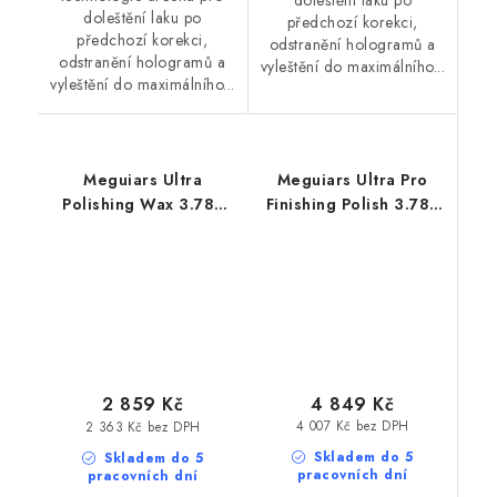
doleštění laku po
doleštění laku po
předchozí korekci,
předchozí korekci,
odstranění hologramů a
odstranění hologramů a
vyleštění do maximálního...
vyleštění do maximálního...
Meguiars Ultra
Meguiars Ultra Pro
Polishing Wax 3.78L
Finishing Polish 3.78L
profesionální leštěnka
finišovací leštící pasta
s voskem
4 849 Kč
2 859 Kč
4 007 Kč bez DPH
2 363 Kč bez DPH
Skladem do 5
Skladem do 5
pracovních dní
pracovních dní