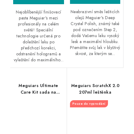
Neabrazivní směs lešticích
Nejoblíbenější finišovací
olejů Meguiar's Deep
pasta Meguiar's mezi
Crystal Polish, známý také
profesionály na celém
pod označením Step 2,
světě! Speciální
dodá Vašemu laku vysoký
technologie určená pro
lesk a maximální hloubku.
doleštění laku po
Přeměňte svůj lak v blyštivý
předchozí korekci,
skvost, za kterým se...
odstranění hologramů a
vyleštění do maximálního...
Meguiars Ultimate
Meguiars ScratchX 2.0
Care Kit sada na
207ml leštěnka
renovaci, leštění a
Pouze do vyprodání
ochranu laku