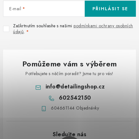
E-mail
PŘIHLÁSIT SE
Zaškrtnutím souhlasíte s našimi
podmínkami ochrany osobních
údajů
.
Pomůžeme vám s výběrem
Potřebujete s něčím poradit? Jsme tu pro vás!
info
@
detailingshop.cz
602542150
604661144 Objednávky