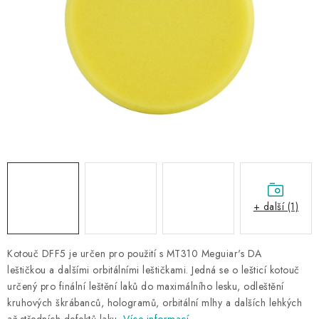
NAŠE SLUŽBY
KONTAKTY
PRODÁVANÉ ZNAČKY
BYDLENÍ
Věrnostní program
Všeobecné obchodní podmínky
Podmínky ochrany osobních údajů
Mapa serveru
+ další (1)
Kotouč DFF5 je určen pro použití s MT310 Meguiar's DA
leštičkou a dalšími orbitálními leštičkami. Jedná se o lešticí kotouč
určený pro finální leštění laků do maximálního lesku, odleštění
kruhových škrábanců, hologramů, orbitální mlhy a dalších lehkých