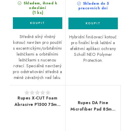
Skladem, ihned k
Skladem do 5
odeslání
pracovních dní
(1 ks)
Středně silný vlněný
Hybridní finišovací kotouč
kotouč navržen pro použití
pro finální krok leštění a
s excentrickými/orbitálními
efektivní aplikaci ochrany
leštičkami a orbitálními
Scholl NEO Polymer
leštičkami s nucenou
Protection.
rotací. Speciálně navržený
pro odstraňování středně a
méně závažných vad laku.
Rupes X-CUT Foam
Rupes DA Fine
Abrasive P1500 75mm
Microfiber Pad 85mm
brusný kotouč
leštící kotouč