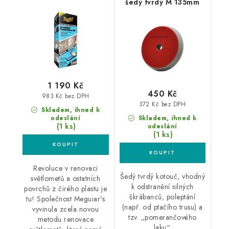
šedý tvrdý M 135mm
Kit sada na renovaci
středně poškozených
světlometů
1 190 Kč
450 Kč
983 Kč bez DPH
372 Kč bez DPH
Skladem, ihned k
odeslání
Skladem, ihned k
(1 ks)
odeslání
(1 ks)
Revoluce v renovaci
Šedý tvrdý kotouč, vhodný
světlometů a ostatních
k odstranění silných
povrchů z čirého plastu je
škrábanců, poleptání
tu! Společnost Meguiar's
(např. od ptačího trusu) a
vyvinula zcela novou
tzv. „pomerančového
metodu renovace
laku“.