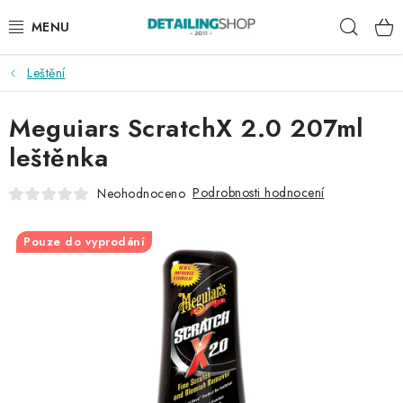
Přejít
Hleda
na
obsah
Leštění
AKCE
Meguiars ScratchX 2.0 207ml
NOVINKY
leštěnka
EXTERIÉR
Podrobnosti hodnocení
Neohodnoceno
INTERIÉR
Pouze do vyprodání
PŘÍSLUŠENSTVÍ
DÁRKOVÉ SADY A POUKAZY
ČLÁNKY