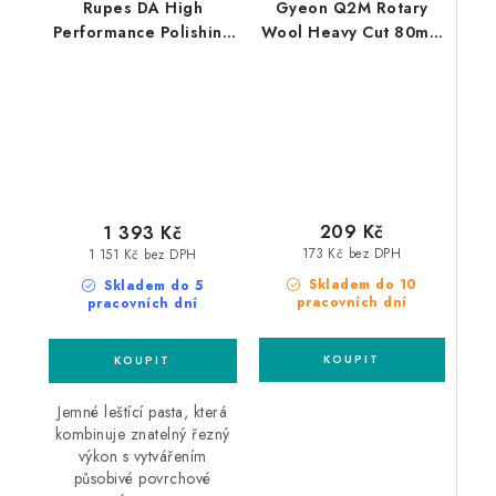
Rupes DA High
Gyeon Q2M Rotary
Performance Polishing
Wool Heavy Cut 80mm
Compound Fine 1L
silný leštící kotouč
finišovací pasta
209 Kč
1 393 Kč
173 Kč bez DPH
1 151 Kč bez DPH
Skladem do 10
Skladem do 5
pracovních dní
pracovních dní
Jemné leštící pasta, která
kombinuje znatelný řezný
výkon s vytvářením
působivé povrchové