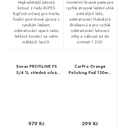
Nejkvalitnější pěnový
Inovativní brusná pasta pro
kotouč z řady RUPES
rychlé strojové leštění silně
BigFoot určený pro tvorbu
zvětralých laků,
finální povrchové úpravy s
odstraňování hlubokých
vysokým leskem,
škrábanců a pro rychlé
odstraňování oparů nebo
odstraňování lakovací
lehkých korekcí na velmi
mlhy a nábrusů až do
měkkých lacích.
zrnitosti 1 200.
Sonax PROFILINE FS
CarPro Orange
5/4 1L středně silná
Polishing Pad 130mm
leštící pasta
leštící kotouč
299 Kč
979 Kč