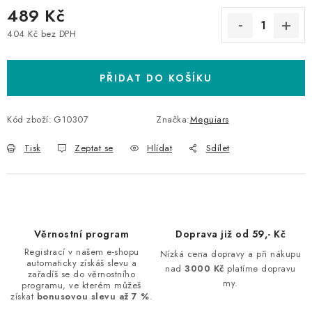
489 Kč
404 Kč bez DPH
Měrná cena:
PŘIDAT DO KOŠÍKU
Kód zboží:
G10307
Značka:
Meguiars
Tisk
Zeptat se
Hlídat
Sdílet
Věrnostní program
Doprava již od 59,- Kč
Registrací v našem e-shopu
Nízká cena dopravy a při nákupu
automaticky získáš slevu a
nad
3000 Kč
platíme dopravu
zařadíš se do věrnostního
my.
programu, ve kterém můžeš
získat
bonusovou slevu až 7 %
.