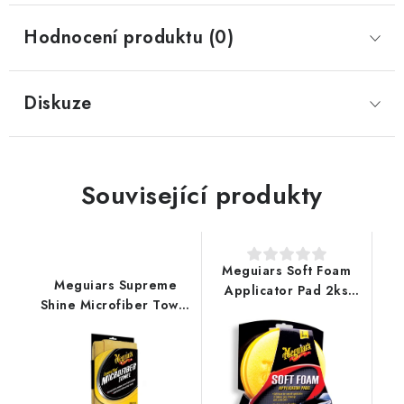
Hodnocení produktu (0)
Diskuze
Související produkty
Meguiars Soft Foam
Meguiars Supreme
Applicator Pad 2ks
Shine Microfiber Towel
pěnový aplikátor
60x40cm
mikrovláknová utěrka