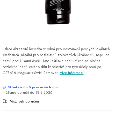
NAŠE SLUŽBY
KONTAKTY
PRODÁVANÉ ZNAČKY
BYDLENÍ
Lehce abrazivní leštěnka vhodná pro odstranění jemných lokálních
škrábanců. Ideální pro rozleštění izolovaných škrábanců, např. od
Věrnostní program
Všeobecné obchodní podmínky
nehtů pod klikami dveří. Tato leštěnka není určená na plošné
Podmínky ochrany osobních údajů
Mapa serveru
rozleštění např. celého dílu karoserie! pro tyto účely použijte
G17616 Meguiar's Swirl Remover.
Více informací
Skladem do 5 pracovních dní
18.8.2026
Možnosti doručení