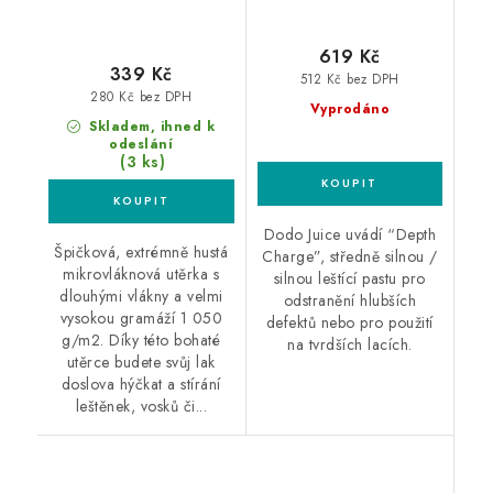
619 Kč
339 Kč
512 Kč bez DPH
280 Kč bez DPH
Vyprodáno
Skladem, ihned k
odeslání
(3 ks)
Dodo Juice uvádí “Depth
Špičková, extrémně hustá
Charge”, středně silnou /
mikrovláknová utěrka s
silnou leštící pastu pro
dlouhými vlákny a velmi
odstranění hlubších
vysokou gramáží 1 050
defektů nebo pro použití
g/m2. Díky této bohaté
na tvrdších lacích.
utěrce budete svůj lak
doslova hýčkat a stírání
leštěnek, vosků či...