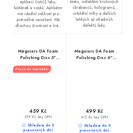
lesku, odleštění kruhových
aplikaci čističů laku,
škrábanců, hologramů,
leštěnek a vosků. Aplikátor
orbitální mlhy a dalších
má ideální velikost pro
lehkých až středních
pohodlné nanášení. Má
defektů laku.
dlouhou životnost a lze...
Meguiars DA Foam
Meguiars DA Foam
Polishing Disc 5"
Polishing Disc 6"
140mm profesionální
160mm profesionální
Pouze do vyprodání
pěnový lešticí kotouč
pěnový lešticí kotouč
pro DA leštičku
pro DA leštičku
459 Kč
499 Kč
379 Kč bez DPH
412 Kč bez DPH
Skladem do 5
Skladem do 5
pracovních dní
pracovních dní