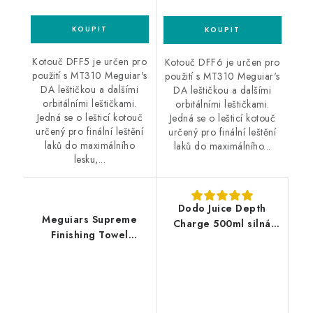
Kotouč DFF5 je určen pro
Kotouč DFF6 je určen pro
použití s MT310 Meguiar's
použití s MT310 Meguiar's
DA leštičkou a dalšími
DA leštičkou a dalšími
orbitálními leštičkami.
orbitálními leštičkami.
Jedná se o lešticí kotouč
Jedná se o lešticí kotouč
určený pro finální leštění
určený pro finální leštění
laků do maximálního
laků do maximálního...
lesku,...
Dodo Juice Depth
Meguiars Supreme
Charge 500ml silná
Finishing Towel
leštící pasta
50x30cm
mikrovláknová utěrka