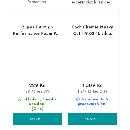
Protection.
excentrických leštiček.
Rupes DA High
Koch Chemie Heavy
Performance Foam Pad
Cut H9.02 1L silná
Ultra Fine 80/100mm
leštící pasta
leštící kotouč
229 Kč
1 509 Kč
189 Kč bez DPH
1 247 Kč bez DPH
Skladem, ihned k
Skladem do 5
odeslání
pracovních dní
(2 ks)