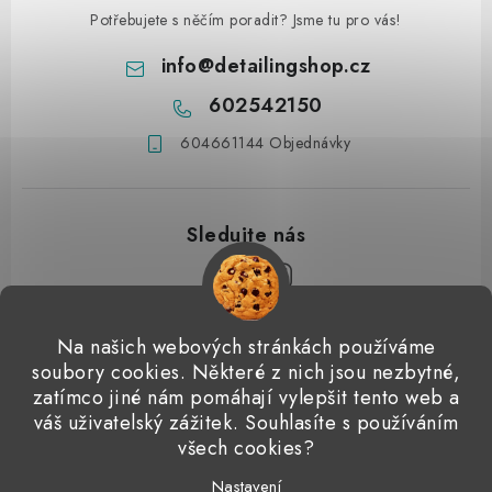
Potřebujete s něčím poradit? Jsme tu pro vás!
info
@
detailingshop.cz
602542150
604661144 Objednávky
Z
Na našich webových stránkách používáme
á
soubory cookies. Některé z nich jsou nezbytné,
Přijímáme online platby
p
zatímco jiné nám pomáhají vylepšit tento web a
váš uživatelský zážitek. Souhlasíte s používáním
a
Detailingclub
Dodo Juice
Gyeon Quartz
ValetPRO
všech cookies?
t
Microfiber Madness
Nastavení