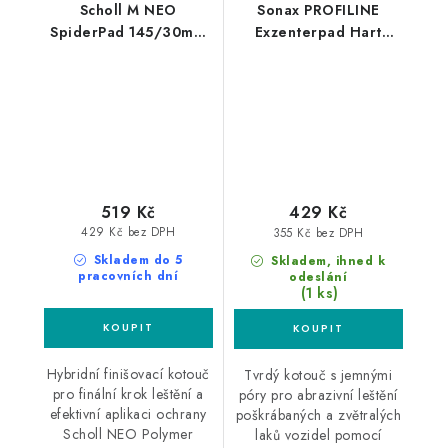
Scholl M NEO
Sonax PROFILINE
SpiderPad 145/30mm
Exzenterpad Hart
honey leštící kotouč
143mm silný leštící
kotouč
519 Kč
429 Kč
429 Kč bez DPH
355 Kč bez DPH
Skladem do 5
Skladem, ihned k
pracovních dní
odeslání
(1 ks)
Hybridní finišovací kotouč
Tvrdý kotouč s jemnými
pro finální krok leštění a
póry pro abrazivní leštění
efektivní aplikaci ochrany
poškrábaných a zvětralých
Scholl NEO Polymer
laků vozidel pomocí