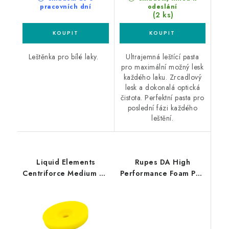
pracovních dní
odeslání
(2 ks)
Leštěnka pro bílé laky.
Ultrajemná leštící pasta
pro maximální možný lesk
každého laku. Zrcadlový
lesk a dokonalá optická
čistota. Perfektní pasta pro
poslední fázi každého
leštění.
Liquid Elements
Rupes DA High
Centriforce Medium V2
Performance Foam Pad
125mm leštící kotouč
Ultra Fine 130/150mm
leštící kotouč