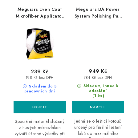
Meguiars Even Coat
Meguiars DA Power
Microfiber Applicator
System Polishing Pad
2ks mikrovláknový
Pack sada 4" lešticích
aplikátor
kotoučů
949 Kč
239 Kč
784 Kč bez DPH
198 Kč bez DPH
Skladem, ihned k
Skladem do 5
odeslání
pracovních dní
(1 ks)
Jedná se o lešticí kotouč
Speciální materiál složený
určený pro finální leštění
z hustých mikrovláken
laků do maximálního
vytváří úžasné výsledky při