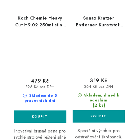
Koch Chemie Heavy
Sonax Kratzer
Cut H9.02 250ml silná
Entferner Kunststoff
leštící pasta
NanoPro 75ml
odstraňovač škrábanců
z plastů
319 Kč
479 Kč
264 Kč bez DPH
396 Kč bez DPH
Skladem, ihned k
Skladem do 5
odeslání
pracovních dní
(2 ks)
Speciální výrobek pro
Inovativní brusná pasta pro
odstraňování škrábanců.
rychlé strojové leštění silně