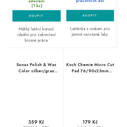
pracovních dní
odeslání
(1 ks)
Leštěnka s voskem pro
Měkký lešticí kotouč
jemně narušené laky.
ideální pro zakončení
brusné práce.
Sonax Polish & Wax
Koch Chemie Micro Cut
Color silber/grau
Pad 76/90x23mm
500ml leštěnka s
leštící kotouč
voskem
359 Kč
179 Kč