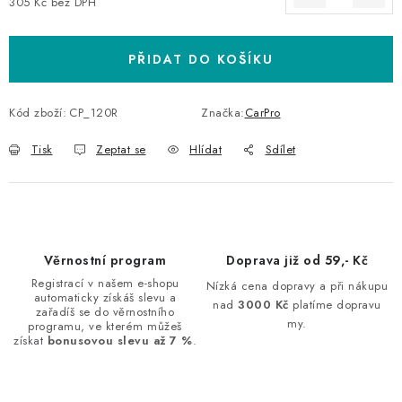
305 Kč bez DPH
Měrná cena:
PŘIDAT DO KOŠÍKU
Kód zboží:
CP_120R
Značka:
CarPro
Tisk
Zeptat se
Hlídat
Sdílet
Věrnostní program
Doprava již od 59,- Kč
Registrací v našem e-shopu
Nízká cena dopravy a při nákupu
automaticky získáš slevu a
nad
3000 Kč
platíme dopravu
zařadíš se do věrnostního
my.
programu, ve kterém můžeš
získat
bonusovou slevu až 7 %
.