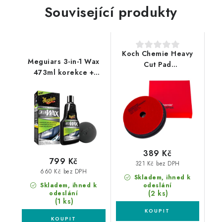
Související produkty
Koch Chemie Heavy
Meguiars 3-in-1 Wax
Cut Pad
473ml korekce +
150/160x23mm leštící
leštění + ochrana v
kotouč
jediném kroku
389 Kč
799 Kč
321 Kč bez DPH
660 Kč bez DPH
Skladem, ihned k
Skladem, ihned k
odeslání
(2 ks)
odeslání
(1 ks)