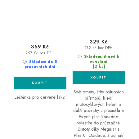
329 Kč
359 Kč
272 Kč bez DPH
297 Kč bez DPH
Skladem, ihned k
odeslání
Skladem do 5
(2 ks)
pracovních dní
Světlomety, štíty palubních
Leštěnka pro červené laky.
přístrojů, hledí
motocyklových helem a
další povrchy z plexiskla a
čirých plastů snadno
vyleštíte do průzračné
čistoty díky Meguiar's
PlastX! Oxidace, žloutnutí