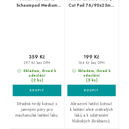
Schaumpad Medium
Cut Pad 76/90x23mm
160mm středně leštící
leštící kotouč
kotouč
359 Kč
199 Kč
297 Kč bez DPH
164 Kč bez DPH
Skladem, ihned k
Skladem, ihned k
odeslání
odeslání
(2 ks)
(5 ks)
Středně tvrdý kotouč s
Abrazivní leštící kotouč
jemnými póry pro
k leštění silně zvětralých
mechanické leštění laku.
laků a k odstranění
hlubokých škrábanců.