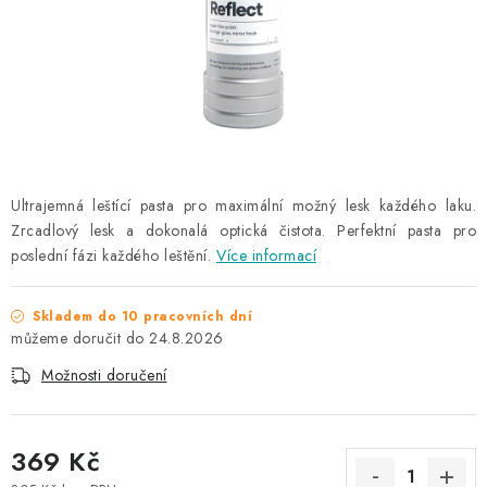
NAŠE SLUŽBY
KONTAKTY
PRODÁVANÉ ZNAČKY
BYDLENÍ
Ultrajemná leštící pasta pro maximální možný lesk každého laku.
Zrcadlový lesk a dokonalá optická čistota. Perfektní pasta pro
Věrnostní program
Všeobecné obchodní podmínky
poslední fázi každého leštění.
Více informací
Podmínky ochrany osobních údajů
Mapa serveru
Skladem do 10 pracovních dní
24.8.2026
Možnosti doručení
369 Kč