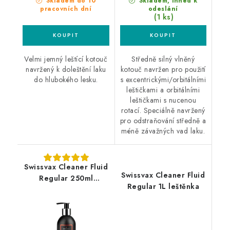
Skladem do 10
Skladem, ihned k
pracovních dní
odeslání
(1 ks)
Velmi jemný leštící kotouč
Středně silný vlněný
navržený k doleštění laku
kotouč navržen pro použití
do hlubokého lesku.
s excentrickými/orbitálními
leštičkami a orbitálními
leštičkami s nucenou
rotací. Speciálně navržený
pro odstraňování středně a
méně závažných vad laku.
Swissvax Cleaner Fluid
Swissvax Cleaner Fluid
Regular 250ml
Regular 1L leštěnka
leštěnka