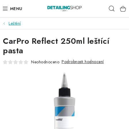
Přejít
Hleda
na
obsah
Leštění
AKCE
CarPro Reflect 250ml leštící
NOVINKY
pasta
EXTERIÉR
Podrobnosti hodnocení
Neohodnoceno
INTERIÉR
PŘÍSLUŠENSTVÍ
DÁRKOVÉ SADY A POUKAZY
ČLÁNKY