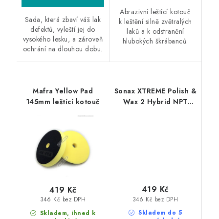
Abrazivní leštící kotouč
Sada, která zbaví váš lak
k leštění silně zvětralých
defektů, vyleští jej do
laků a k odstranění
vysokého lesku, a zároveň
hlubokých škrábanců.
ochrání na dlouhou dobu.
Mafra Yellow Pad
Sonax XTREME Polish &
145mm leštící kotouč
Wax 2 Hybrid NPT
500ml leštěnka s
voskem
419 Kč
419 Kč
346 Kč bez DPH
346 Kč bez DPH
Skladem do 5
Skladem, ihned k