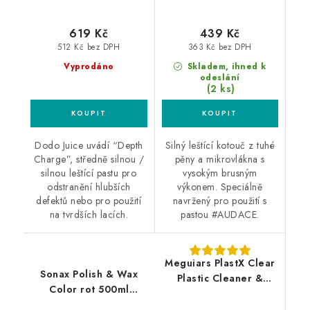
619 Kč
439 Kč
512 Kč bez DPH
363 Kč bez DPH
Vyprodáno
Skladem, ihned k
odeslání
(2 ks)
Dodo Juice uvádí “Depth
Silný leštící kotouč z tuhé
Charge”, středně silnou /
pěny a mikrovlákna s
silnou leštící pastu pro
vysokým brusným
odstranění hlubších
výkonem. Speciálně
defektů nebo pro použití
navržený pro použití s
na tvrdších lacích.
pastou #AUDACE.
Meguiars PlastX Clear
Sonax Polish & Wax
Plastic Cleaner &
Color rot 500ml
Polish 296ml leštěnka
leštěnka s voskem
na čiré plasty