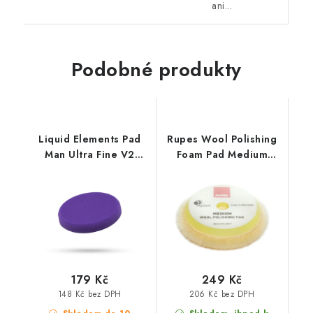
ani...
Podobné produkty
Liquid Elements Pad
Rupes Wool Polishing
Man Ultra Fine V2
Foam Pad Medium
125mm leštící kotouč
30/45mm leštící
kotouč
179 Kč
249 Kč
148 Kč bez DPH
206 Kč bez DPH