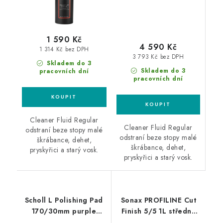
1 590 Kč
4 590 Kč
1 314 Kč bez DPH
3 793 Kč bez DPH
Skladem do 3
Skladem do 3
pracovních dní
pracovních dní
Cleaner Fluid Regular
Cleaner Fluid Regular
odstraní beze stopy malé
odstraní beze stopy malé
škrábance, dehet,
škrábance, dehet,
pryskyřici a starý vosk.
pryskyřici a starý vosk.
Scholl L Polishing Pad
Sonax PROFILINE Cut
170/30mm purple
Finish 5/5 1L středně
leštící kotouč
silná leštící pasta