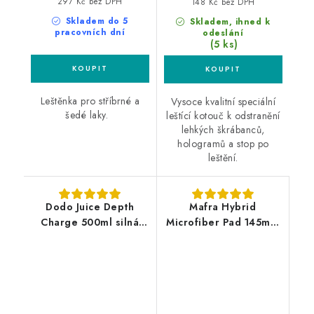
297 Kč bez DPH
148 Kč bez DPH
Skladem do 5
Skladem, ihned k
pracovních dní
odeslání
(5 ks)
Leštěnka pro stříbrné a
Vysoce kvalitní speciální
šedé laky.
leštící kotouč k odstranění
lehkých škrábanců,
hologramů a stop po
leštění.
Dodo Juice Depth
Mafra Hybrid
Charge 500ml silná
Microfiber Pad 145mm
leštící pasta
leštící kotouč