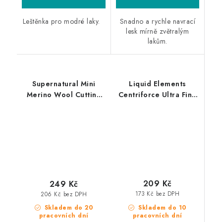
Leštěnka pro modré laky.
Snadno a rychle navrací
lesk mírně zvětralým
lakům.
Supernatural Mini
Liquid Elements
Merino Wool Cutting
Centriforce Ultra Fine
Pad 75mm velmi silný
V2 125mm leštící
leštící kotouč
kotouč
209 Kč
249 Kč
173 Kč bez DPH
206 Kč bez DPH
Skladem do 10
Skladem do 20
pracovních dní
pracovních dní