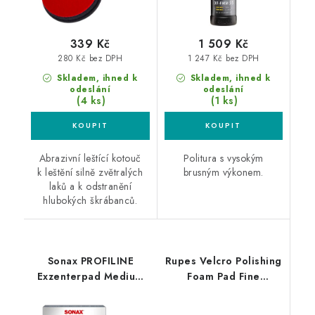
339 Kč
1 509 Kč
280 Kč bez DPH
1 247 Kč bez DPH
Skladem, ihned k
Skladem, ihned k
odeslání
odeslání
(4 ks)
(1 ks)
Abrazivní leštící kotouč
Politura s vysokým
k leštění silně zvětralých
brusným výkonem.
laků a k odstranění
hlubokých škrábanců.
Sonax PROFILINE
Rupes Velcro Polishing
Exzenterpad Medium
Foam Pad Fine
143mm středně leštící
30/40mm leštící
kotouč
kotouč