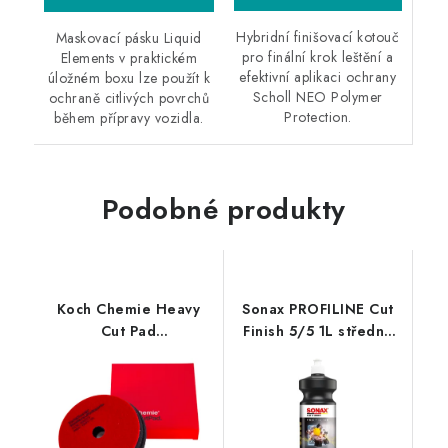
Hybridní finišovací kotouč
Maskovací pásku Liquid
pro finální krok leštění a
Elements v praktickém
efektivní aplikaci ochrany
úložném boxu lze použít k
Scholl NEO Polymer
ochraně citlivých povrchů
Protection.
během přípravy vozidla.
Podobné produkty
Koch Chemie Heavy
Sonax PROFILINE Cut
Cut Pad
Finish 5/5 1L středně
126/140x23mm leštící
silná leštící pasta
kotouč