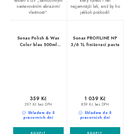
leštění s tzv. „samočinným
který vyleští i ten
nastavováním abrazivní
nejjemnější lak, aniž by ho
vlastnosti“.
jakkoli poškodil.
Sonax Polish & Wax
Sonax PROFILINE NP
Color blau 500ml
3/6 1L finišovací pasta
leštěnka s voskem
359 Kč
1 039 Kč
297 Kč bez DPH
859 Kč bez DPH
Skladem do 5
Skladem do 5
pracovních dní
pracovních dní