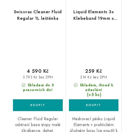
Swissvax Cleaner Fluid
Liquid Elements 3x
Regular 1L leštěnka
Klebeband 19mm x
50m maskovací páska
3ks box
4 590 Kč
259 Kč
3 793 Kč bez DPH
214 Kč bez DPH
Skladem do 3
Skladem, ihned k
pracovních dní
odeslání
(>5 ks)
Cleaner Fluid Regular
Maskovací pásku Liquid
odstraní beze stopy malé
Elements v praktickém
škrábance, dehet,
úložném boxu lze použít k