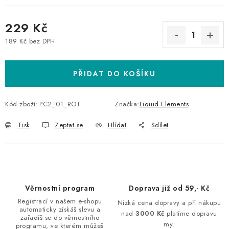
229 Kč
189 Kč bez DPH
Měrná cena:
PŘIDAT DO KOŠÍKU
Kód zboží:
PC2_01_ROT
Značka:
Liquid Elements
Tisk
Zeptat se
Hlídat
Sdílet
Věrnostní program
Doprava již od 59,- Kč
Registrací v našem e-shopu
Nízká cena dopravy a při nákupu
automaticky získáš slevu a
nad
3000 Kč
platíme dopravu
zařadíš se do věrnostního
my.
programu, ve kterém můžeš