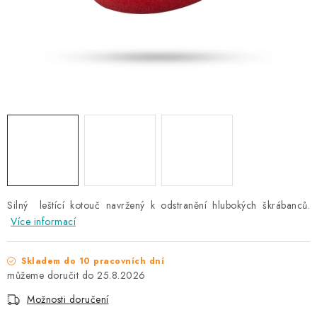
NAŠE SLUŽBY
KONTAKTY
PRODÁVANÉ ZNAČKY
BYDLENÍ
Věrnostní program
Všeobecné obchodní podmínky
Podmínky ochrany osobních údajů
Mapa serveru
Silný leštící kotouč navržený k odstranění hlubokých škrábanců.
Více informací
Skladem do 10 pracovních dní
25.8.2026
Možnosti doručení