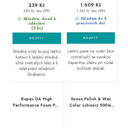
1 609 Kč
339 Kč
1 330 Kč bez DPH
280 Kč bez DPH
Skladem do 5
Skladem, ihned k
pracovních dní
odeslání
(5 ks)
Leštící pasta na vodní bázi
Středně tvrdý brusný leštící
vyznačující se vysokou
kotouč k leštění středně
kapacitou úběru při nízké
silně zvětralých laků a k
rychlosti otáček.
odstranění středních
škrábanců.
Rupes DA High
Sonax Polish & Wax
Performance Foam Pad
Color schwarz 500ml
Ultra Fine 130/150mm
leštěnka s voskem
leštící kotouč