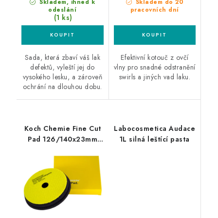
Skladem, ihned k
Skladem do 20
odeslání
pracovních dní
(1 ks)
Sada, která zbaví váš lak
Efektivní kotouč z ovčí
defektů, vyleští jej do
vlny pro snadné odstranění
vysokého lesku, a zároveň
swirls a jiných vad laku.
ochrání na dlouhou dobu.
Koch Chemie Fine Cut
Labocosmetica Audace
Pad 126/140x23mm
1L silná leštící pasta
leštící kotouč