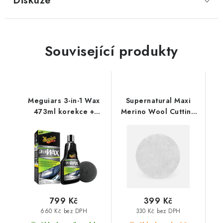
Diskuze
Související produkty
Meguiars 3-in-1 Wax
Supernatural Maxi
473ml korekce +
Merino Wool Cutting
leštění + ochrana v
Pad 150mm leštící
jediném kroku
kotouč
799 Kč
399 Kč
660 Kč bez DPH
330 Kč bez DPH