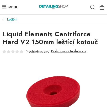
Přejít
Hleda
na
obsah
Leštění
AKCE
Liquid Elements Centriforce
NOVINKY
Hard V2 150mm leštící kotouč
EXTERIÉR
Podrobnosti hodnocení
Neohodnoceno
INTERIÉR
PŘÍSLUŠENSTVÍ
DÁRKOVÉ SADY A POUKAZY
ČLÁNKY