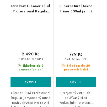
Swissvax Cleaner Fluid
Supernatural Micro
Professional Regular
Prime 500ml jemná
500ml finišovací pasta
leštěnka
2 490 Kč
779 Kč
2 058 Kč bez DPH
644 Kč bez DPH
Skladem do 3
Skladem do 20
pracovních dní
pracovních dní
Cleaner Fluid Professional
Ultrajemný čistič laku
Regular je vysoce výkonná
používaný před
pasta, vhodná pro strojní
voskováním (pre-wax),