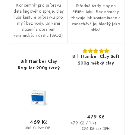
Koncentrát pro přípravu
Středně tvrdý clay na
detailingového spreje, clay
čištění laku. Bez námahy
lubrikantu a přípravku pro
zbavuje lak kontaminace a
mytí bez vody. Unikátní
zanechává jej hladký jako
složení s obsahem
sklo!
keramických částic (SiO2).
Bilt Hamber Clay Soft
Bilt Hamber Clay
200g měkký clay
Regular 200g tvrdý
clay
479 Kč
469 Kč
Měrná
479 Kč / 1 ks
388 Kč bez DPH
cena:
396 Kč bez DPH