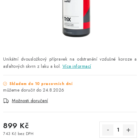
NAŠE SLUŽBY
KONTAKTY
PRODÁVANÉ ZNAČKY
BYDLENÍ
Unikátní dvousložkový přípravek na odstranění vzdušné koroze a
asfaltových skvrn z laku a kol.
Více informací
Věrnostní program
Všeobecné obchodní podmínky
Podmínky ochrany osobních údajů
Mapa serveru
Skladem do 10 pracovních dní
24.8.2026
Možnosti doručení
899 Kč
743 Kč bez DPH
Měrná cena: