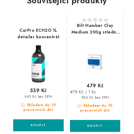
Související produkty
Bilt Hamber Clay
CarPro ECH2O 1L
Medium 200g středně
detailer koncentrát
tvrdý clay
479 Kč
539 Kč
Měrná
479 Kč / 1 ks
445 Kč bez DPH
cena:
396 Kč bez DPH
Skladem do 10
Skladem do 10
pracovních dní
pracovních dní