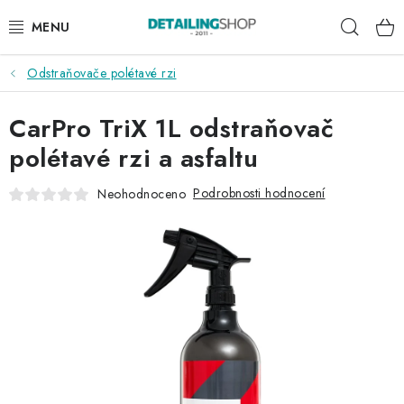
Přejít
Hleda
na
obsah
Odstraňovače polétavé rzi
AKCE
CarPro TriX 1L odstraňovač
NOVINKY
polétavé rzi a asfaltu
EXTERIÉR
Podrobnosti hodnocení
Neohodnoceno
INTERIÉR
PŘÍSLUŠENSTVÍ
DÁRKOVÉ SADY A POUKAZY
ČLÁNKY