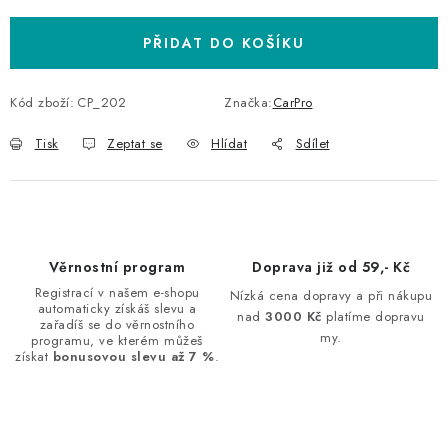
PŘIDAT DO KOŠÍKU
Kód zboží:
CP_202
Značka:
CarPro
Tisk
Zeptat se
Hlídat
Sdílet
Věrnostní program
Doprava již od 59,- Kč
Registrací v našem e-shopu
Nízká cena dopravy a při nákupu
automaticky získáš slevu a
nad
3000 Kč
platíme dopravu
zařadíš se do věrnostního
my.
programu, ve kterém můžeš
získat
bonusovou slevu až 7 %
.