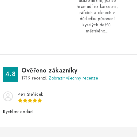
usazeninami, jež se
hromadí na karoserii,
ráfcích a oknech v
důsledku působení
kyselých dešťů,
městského...
Ověřeno zákazníky
4.8
1719
recenzí.
Zobrazit všechny recenze
Petr Štefáček
Rychlost dodání