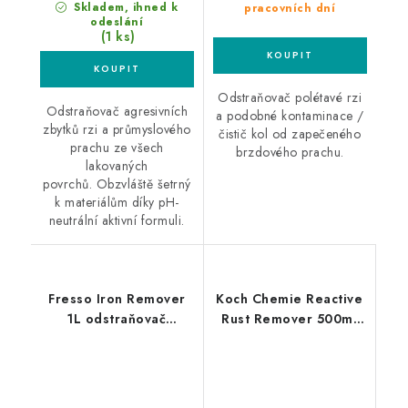
Skladem, ihned k
pracovních dní
odeslání
(1 ks)
Odstraňovač polétavé rzi
Odstraňovač agresivních
a podobné kontaminace /
zbytků rzi a průmyslového
čistič kol od zapečeného
prachu ze všech
brzdového prachu.
lakovaných
povrchů. Obzvláště šetrný
k materiálům díky pH-
neutrální aktivní formuli.
Fresso Iron Remover
Koch Chemie Reactive
1L odstraňovač
Rust Remover 500ml
polétavé rzi
odstraňovač polétavé
rzi