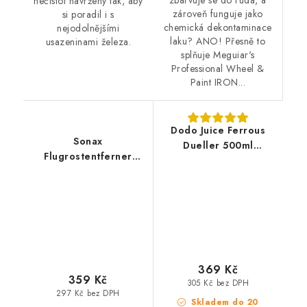
zbarvuje se do ruda, a
nečistot navržený tak, aby
zároveň funguje jako
si poradil i s
chemická dekontaminace
nejodolnějšími
laku? ANO! Přesně to
usazeninami železa.
splňuje Meguiar's
Professional Wheel &
Paint IRON...
Dodo Juice Ferrous
Sonax
Dueller 500ml
Flugrostentferner
odstraňovač polétavé
500ml odstraňovač
rzi
polétavé rzi
369 Kč
359 Kč
305 Kč bez DPH
297 Kč bez DPH
Skladem do 20