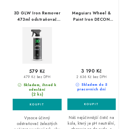
3D GLW Iron Remover
Meguiars Wheel &
473ml odstraňovač
Paint Iron DECON
polétavé rzi
3.78L profesionální
čistič laku a kol
3 190 Kč
579 Kč
2 636 Kč bez DPH
479 Kč bez DPH
Skladem do 5
Skladem, ihned k
pracovních dní
odeslání
(2 ks)
Náš nejúčinnější čistič na
Vysoce účinný
kola, který je pH neutrální,
odstraňovač železitých