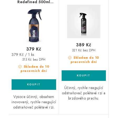
Redefined 500ml
Remover 500ml
odstraňovač polétavé
odstraňovač polétavé
rzi
rzi
389 Kč
379 Kč
321 Kč bez DPH
Měrná
379 Kč / 1 ks
Skladem do 10
cena:
313 Kč bez DPH
pracovních dní
Skladem do 10
pracovních dní
Účinný, rychle reagující
odstraňovač polétavé rzi a
Vysoce účinný, obsahem
brzdového prachu.
inovovaný, rychle reagující
odstraňovač polétavé rzi.