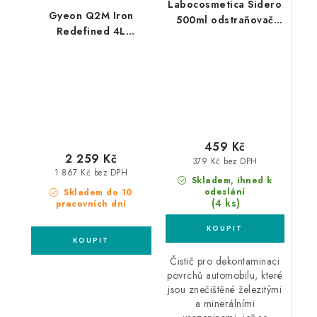
Labocosmetica Sidero
Gyeon Q2M Iron
500ml odstraňovač
Redefined 4L
polétavé rzi
odstraňovač polétavé
rzi
459 Kč
2 259 Kč
379 Kč bez DPH
1 867 Kč bez DPH
Skladem, ihned k
odeslání
Skladem do 10
(4 ks)
pracovních dní
Čistič pro dekontaminaci
povrchů automobilu, které
jsou znečištěné železitými
a minerálními