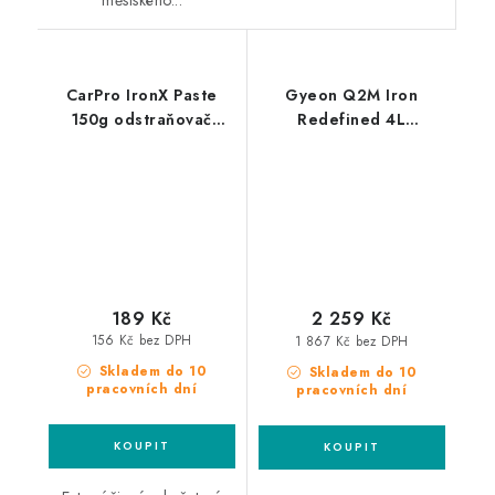
městského...
CarPro IronX Paste
Gyeon Q2M Iron
150g odstraňovač
Redefined 4L
polétavé rzi
odstraňovač polétavé
rzi
189 Kč
2 259 Kč
156 Kč bez DPH
1 867 Kč bez DPH
Skladem do 10
Skladem do 10
pracovních dní
pracovních dní