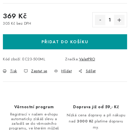
369 Kč
305 Kč bez DPH
Měrná cena:
PŘIDAT DO KOŠÍKU
Kód zboží:
EC23-500ML
Značka:
ValetPRO
Tisk
Zeptat se
Hlídat
Sdílet
Věrnostní program
Doprava již od 59,- Kč
Registrací v našem e-shopu
Nízká cena dopravy a při nákupu
automaticky získáš slevu a
nad
3000 Kč
platíme dopravu
zařadíš se do věrnostního
my.
programu, ve kterém můžeš