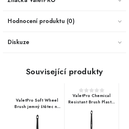
Značka
 ValetPRO
Hodnocení produktu (0)
Diskuze
Související produkty
ValetPro Chemical
ValetPro Soft Wheel
Resistant Brush Plastic
Brush jemný štětec na
Handle štětec na kola
kola