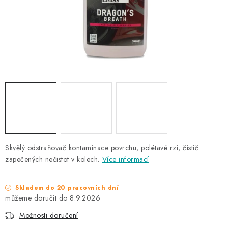
NAŠE SLUŽBY
KONTAKTY
PRODÁVANÉ ZNAČKY
BYDLENÍ
Věrnostní program
Všeobecné obchodní podmínky
Podmínky ochrany osobních údajů
Mapa serveru
Skvělý odstraňovač kontaminace povrchu, polétavé rzi, čistič
zapečených nečistot v kolech.
Více informací
Skladem do 20 pracovních dní
8.9.2026
Možnosti doručení