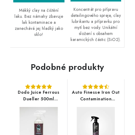
Koncentrát pro přípravu
Měkký clay na čištění
detailingového spreje, clay
laku. Bez námahy zbavuje
lubrikantu a přípravku pro
lak kontaminace a
mytí bez vody. Unikátní
zanechává jej hladký jako
složení s obsahem
sklo!
keramických částic (SiO2).
Podobné produkty
Dodo Juice Ferrous
Auto Finesse Iron Out
Dueller 500ml
Contamination
odstraňovač polétavé
Remover 500ml
rzi
odstraňovač polétavé
rzi