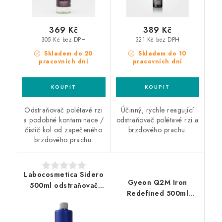
369 Kč
389 Kč
305 Kč bez DPH
321 Kč bez DPH
Skladem do 20
Skladem do 10
pracovních dní
pracovních dní
Odstraňovač polétavé rzi
Účinný, rychle reagující
a podobné kontaminace /
odstraňovač polétavé rzi a
čistič kol od zapečeného
brzdového prachu.
brzdového prachu.
Labocosmetica Sidero
Gyeon Q2M Iron
500ml odstraňovač
Redefined 500ml
polétavé rzi
odstraňovač polétavé
rzi