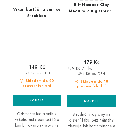
Bilt Hamber Clay
Vikan kartáč na sníh se
Medium 200g středně
škrabkou
tvrdý clay
479 Kč
149 Kč
Měrná
479 Kč / 1 ks
123 Kč bez DPH
cena:
396 Kč bez DPH
Skladem do 20
Skladem do 10
pracovních dní
pracovních dní
Odstraňte led a sníh z
Středně tvrdý clay na
vašeho auta pomocí této
čištění laku. Bez námahy
kombinované škrabky na
zbavuje lak kontaminace a