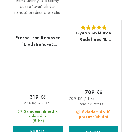
Extra účinný, ale šetrný
odstraňovač silných
nánosů brzdného prachu.
Gyeon Q2M Iron
Fresso Iron Remover
Redefined 1L
1L odstraňovač
odstraňovač polétavé
polétavé rzi
rzi
709 Kč
319 Kč
Měrná
709 Kč / 1 ks
264 Kč bez DPH
cena:
586 Kč bez DPH
Skladem, ihned k
Skladem do 10
odeslání
pracovních dní
(5 ks)