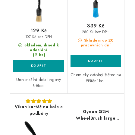
339 Kč
129 Kč
280 Kč bez DPH
107 Kč bez DPH
Skladem do 20
Skladem, ihned k
pracovních dní
odeslání
(2 ks)
Chemicky odolný štětec na
Univerzální detailingový
čištění kol.
štětec.
Vikan kartáč na kola a
Gyeon Q2M
podběhy
WheelBrush large
kartáč na kola