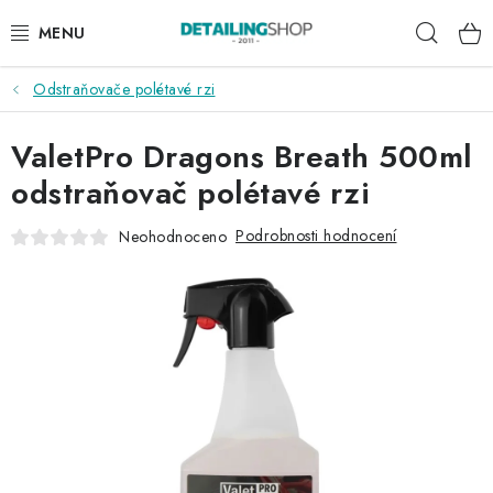
Přejít
Hleda
na
obsah
Odstraňovače polétavé rzi
AKCE
ValetPro Dragons Breath 500ml
NOVINKY
odstraňovač polétavé rzi
EXTERIÉR
Podrobnosti hodnocení
Neohodnoceno
INTERIÉR
PŘÍSLUŠENSTVÍ
DÁRKOVÉ SADY A POUKAZY
ČLÁNKY