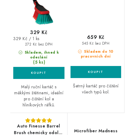
329 Kč
659 Kč
Měrná
329 Kč / 1 ks
545 Kč bez DPH
cena:
272 Kč bez DPH
Skladem do 10
Skladem, ihned k
pracovních dní
odeslání
(5 ks)
Šetrný kartáč pro čištění
Malý ruční kartáč s
všech typů kol.
měkkými štětinami, ideální
pro čištění kol a
hliníkových ráfků.
Auto Finesse Barrel
Microfiber Madness
Brush chemicky odolný