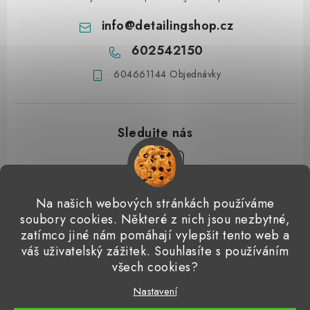
info
@
detailingshop.cz
602542150
604661144 Objednávky
Z
Na našich webových stránkách používáme
á
soubory cookies. Některé z nich jsou nezbytné,
Přijímáme online platby
p
zatímco jiné nám pomáhají vylepšit tento web a
váš uživatelský zážitek. Souhlasíte s používáním
a
Detailingclub
Dodo Juice
Gyeon Quartz
ValetPRO
všech cookies?
t
Microfiber Madness
í
Nastavení
Copyright 2026
Detailingshop
. Všechna práva vyhrazena.