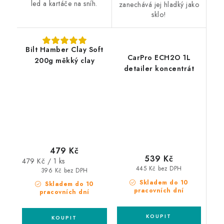
led a kartáče na sníh.
zanechává jej hladký jako
sklo!
Bilt Hamber Clay Soft
CarPro ECH2O 1L
200g měkký clay
detailer koncentrát
479 Kč
539 Kč
Měrná
479 Kč / 1 ks
445 Kč bez DPH
cena:
396 Kč bez DPH
Skladem do 10
Skladem do 10
pracovních dní
pracovních dní