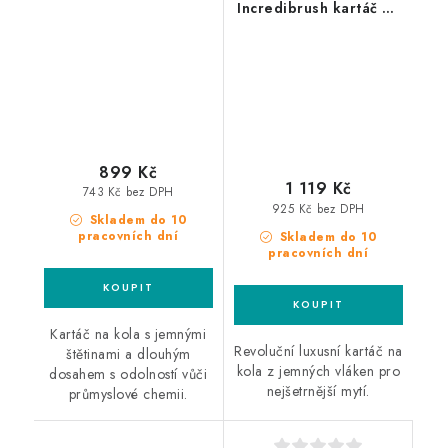
Incredibrush kartáč na
kartáč na kola
kola
899 Kč
1 119 Kč
743 Kč bez DPH
925 Kč bez DPH
Skladem do 10
pracovních dní
Skladem do 10
pracovních dní
Kartáč na kola s jemnými
Revoluční luxusní kartáč na
štětinami a dlouhým
kola z jemných vláken pro
dosahem s odolností vůči
nejšetrnější mytí.
průmyslové chemii.