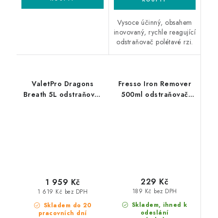
Vysoce účinný, obsahem
inovovaný, rychle reagující
odstraňovač polétavé rzi.
ValetPro Dragons
Fresso Iron Remover
Breath 5L odstraňovač
500ml odstraňovač
polétavé rzi
polétavé rzi
229 Kč
1 959 Kč
189 Kč bez DPH
1 619 Kč bez DPH
Skladem, ihned k
Skladem do 20
odeslání
pracovních dní