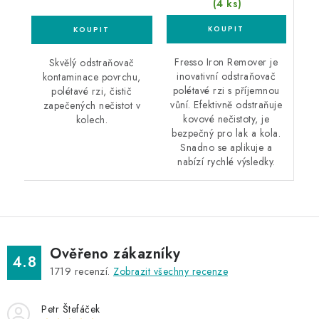
(4 ks)
Fresso Iron Remover je
Skvělý odstraňovač
inovativní odstraňovač
kontaminace povrchu,
polétavé rzi s příjemnou
polétavé rzi, čistič
vůní. Efektivně odstraňuje
zapečených nečistot v
kovové nečistoty, je
kolech.
bezpečný pro lak a kola.
Snadno se aplikuje a
nabízí rychlé výsledky.
Ověřeno zákazníky
4.8
1719
recenzí.
Zobrazit všechny recenze
Petr Štefáček