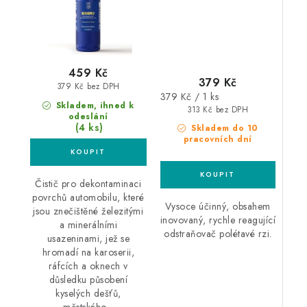
459 Kč
379 Kč
379 Kč bez DPH
Měrná
379 Kč / 1 ks
Skladem, ihned k
cena:
313 Kč bez DPH
odeslání
(4 ks)
Skladem do 10
pracovních dní
Čistič pro dekontaminaci
povrchů automobilu, které
Vysoce účinný, obsahem
jsou znečištěné železitými
inovovaný, rychle reagující
a minerálními
odstraňovač polétavé rzi.
usazeninami, jež se
hromadí na karoserii,
ráfcích a oknech v
důsledku působení
kyselých dešťů,