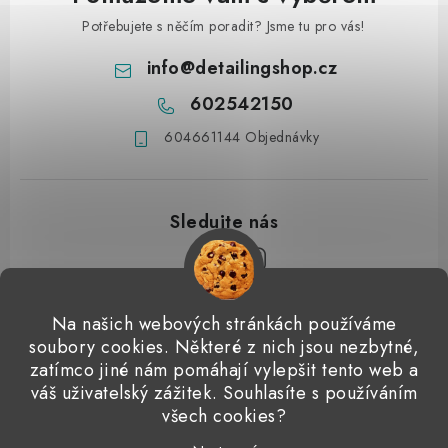
Potřebujete s něčím poradit? Jsme tu pro vás!
info
@
detailingshop.cz
602542150
604661144 Objednávky
Z
Na našich webových stránkách používáme
á
soubory cookies. Některé z nich jsou nezbytné,
Přijímáme online platby
p
zatímco jiné nám pomáhají vylepšit tento web a
váš uživatelský zážitek. Souhlasíte s používáním
a
Detailingclub
Dodo Juice
Gyeon Quartz
ValetPRO
všech cookies?
t
Microfiber Madness