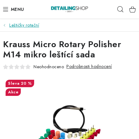
Přejít
Hleda
na
obsah
Leštičky rotační
AKCE
Krauss Micro Rotary Polisher
NOVINKY
M14 mikro leštící sada
EXTERIÉR
Podrobnosti hodnocení
Neohodnoceno
INTERIÉR
20 %
PŘÍSLUŠENSTVÍ
Akce
DÁRKOVÉ SADY A POUKAZY
ČLÁNKY