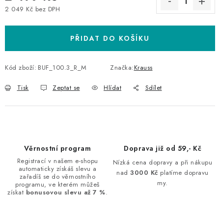
2 049 Kč bez DPH
Měrná cena:
PŘIDAT DO KOŠÍKU
Kód zboží:
BUF_100.3_R_M
Značka:
Krauss
Tisk
Zeptat se
Hlídat
Sdílet
Věrnostní program
Doprava již od 59,- Kč
Registrací v našem e-shopu
Nízká cena dopravy a při nákupu
automaticky získáš slevu a
nad
3000 Kč
platíme dopravu
zařadíš se do věrnostního
my.
programu, ve kterém můžeš
získat
bonusovou slevu až 7 %
.