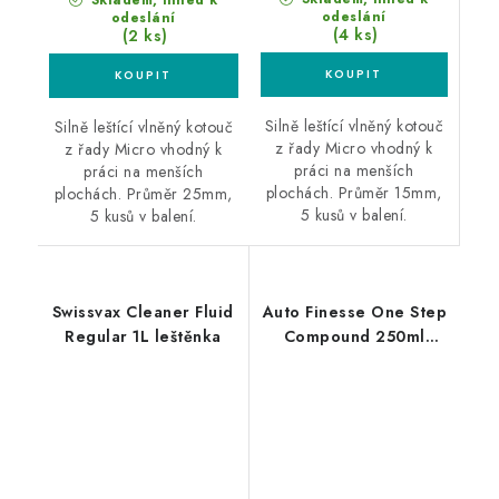
Skladem, ihned k
odeslání
odeslání
(4 ks)
(2 ks)
Silně leštící vlněný kotouč
Silně leštící vlněný kotouč
z řady Micro vhodný k
z řady Micro vhodný k
práci na menších
práci na menších
plochách. Průměr 15mm,
plochách. Průměr 25mm,
5 kusů v balení.
5 kusů v balení.
Swissvax Cleaner Fluid
Auto Finesse One Step
Regular 1L leštěnka
Compound 250ml
jednokroková leštící
pasta