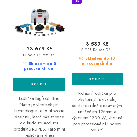
LUX leštička sada
Tip
3 539 Kč
23 679 Kč
2 925 Kč bez DPH
19 569 Kč bez DPH
Skladem do 10
pracovních dní
Skladem do 5
pracovních dní
Rotační leštička pro
Leštička Bigfoot iBrid
zkušenější uživatele,
Nano je více než jen
se standardně dodávaným
technologie. Je to filozofie
unašečem 125mm a
designu, která vás zavede
výkonem 1200 W, vhodná
do budoucí evoluce
pro profesionální i hobby
produktů RUPES. Tato mini
použití.
leštička je dnes