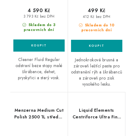
4 590 Kč
499 Kč
3 793 Kč bez DPH
412 Kč bez DPH
Skladem do 3
Skladem do 10
pracovních dní
pracovních dní
Cleaner Fluid Regular
Jednokroková brusná a
odstraní beze stopy malé
zároveň leštící pasta pro
škrábance, dehet,
odstranění rýh a škrábanců
pryskyřici a starý vosk.
a zároveň pro zisk
vysokého lesku.
Menzerna Medium Cut
Liquid Elements
Polish 2500 1L středně
Centriforce Ultra Fine
silná leštící pasta
V2 150mm leštící
kotouč