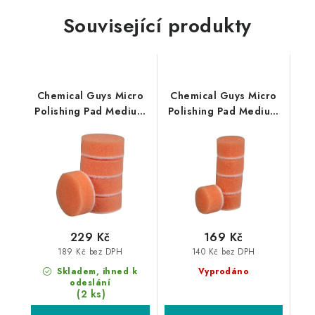
Související produkty
Chemical Guys Micro
Chemical Guys Micro
Polishing Pad Medium
Polishing Pad Medium
Hard Orange 25mm
Hard Orange 15mm
5ks silně leštící kotouč
5ks silně leštící kotouč
229 Kč
169 Kč
189 Kč bez DPH
140 Kč bez DPH
Skladem, ihned k
Vyprodáno
odeslání
(2 ks)