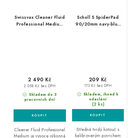
Swissvax Cleaner Fluid
Scholl S SpiderPad
Professional Medium
90/20mm navy-blue
500ml středně silná
leštící kotouč
leštící pasta
209 Kč
2 490 Kč
173 Kč bez DPH
2 058 Kč bez DPH
Skladem, ihned k
Skladem do 3
odeslání
pracovních dní
(2 ks)
Středně tvrdý kotouč s
Cleaner Fluid Professional
kalibrovaným povrchem
Medium je vysoce výkonná