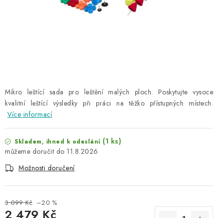
NAŠE SLUŽBY
KONTAKTY
PRODÁVANÉ ZNAČKY
BYDLENÍ
Mikro leštící sada pro leštění malých ploch. Poskytujte vysoce
kvalitní leštící výsledky při práci na těžko přístupných místech.
Věrnostní program
Všeobecné obchodní podmínky
Více informací
Podmínky ochrany osobních údajů
Mapa serveru
(1 ks)
Skladem, ihned k odeslání
11.8.2026
Možnosti doručení
3 099 Kč
–20 %
2 479 Kč