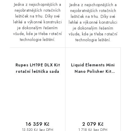
Jedna z nejschopnějších a
Jedna z nejschopnějších a
nejobratnějších rotačních
nejobratnějších rotačních
leštiček na trhu. Díky své
leštiček na trhu. Díky své
lehké a výkonné konstrukci
lehké a výkonné konstrukci
je dokonalým řešením
je dokonalým řešením
všude, kde je třeba rotační
všude, kde je třeba rotační
technologie leštění.
technologie leštění.
Rupes LH19E DLX Kit
Liquid Elements Mini
rotační leštička sada
Nano Polisher Kit
mikro leštící sada
16 359 Kč
2 079 Kč
13 520 Kč bez DPH
1 718 Kč bez DPH