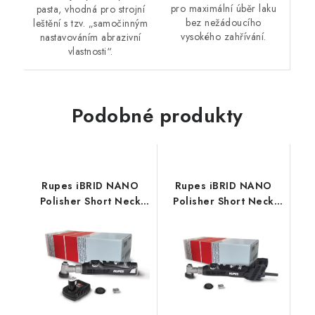
pro maximální úběr laku
pasta, vhodná pro strojní
bez nežádoucího
leštění s tzv. „samočinným
vysokého zahřívání.
nastavováním abrazivní
vlastnosti“.
Podobné produkty
Rupes iBRID NANO
Rupes iBRID NANO
Polisher Short Neck
Polisher Short Neck
STB leštička sada
STP leštička sada