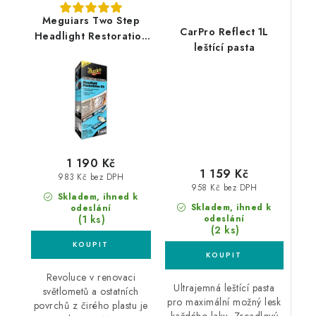
Meguiars Two Step
CarPro Reflect 1L
Headlight Restoration
leštící pasta
Kit sada na renovaci
středně poškozených
světlometů
1 190 Kč
1 159 Kč
983 Kč bez DPH
958 Kč bez DPH
Skladem, ihned k
Skladem, ihned k
odeslání
(1 ks)
odeslání
(2 ks)
Revoluce v renovaci
Ultrajemná leštící pasta
světlometů a ostatních
pro maximální možný lesk
povrchů z čirého plastu je