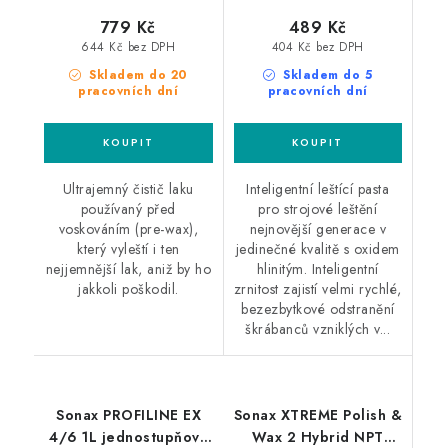
779 Kč
489 Kč
644 Kč bez DPH
404 Kč bez DPH
Skladem do 20
Skladem do 5
pracovních dní
pracovních dní
Ultrajemný čistič laku
Inteligentní leštící pasta
používaný před
pro strojové leštění
voskováním (pre-wax),
nejnovější generace v
který vyleští i ten
jedinečné kvalitě s oxidem
nejjemnější lak, aniž by ho
hlinitým. Inteligentní
jakkoli poškodil.
zrnitost zajistí velmi rychlé,
bezezbytkové odstranění
škrábanců vzniklých v...
Sonax PROFILINE EX
Sonax XTREME Polish &
4/6 1L jednostupňová
Wax 2 Hybrid NPT