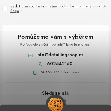
Zaškrtnutím souhlasíte s našimi
podmínkami ochrany osobních
údajů
.
Pomůžeme vám s výběrem
Potřebujete s něčím poradit? Jsme tu pro vás!
info
@
detailingshop.cz
602542150
604661144 Objednávky