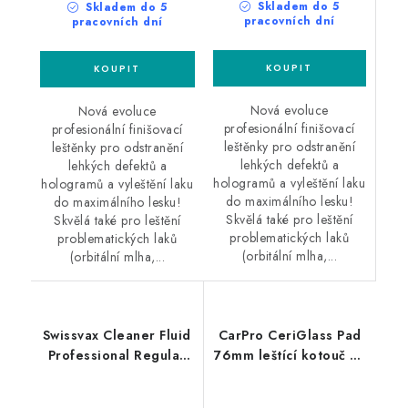
Skladem do 5
Skladem do 5
pracovních dní
pracovních dní
Nová evoluce
Nová evoluce
profesionální finišovací
profesionální finišovací
leštěnky pro odstranění
leštěnky pro odstranění
lehkých defektů a
lehkých defektů a
hologramů a vyleštění laku
hologramů a vyleštění laku
do maximálního lesku!
do maximálního lesku!
Skvělá také pro leštění
Skvělá také pro leštění
problematických laků
problematických laků
(orbitální mlha,...
(orbitální mlha,...
Swissvax Cleaner Fluid
CarPro CeriGlass Pad
Professional Regular
76mm leštící kotouč na
500ml finišovací pasta
sklo