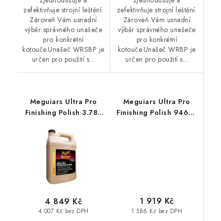
zefektivňuje strojní leštění.
zefektivňuje strojní leštění.
Zároveň Vám usnadní
Zároveň Vám usnadní
výběr správného unašeče
výběr správného unašeče
pro konkrétní
pro konkrétní
kotouče.Unašeč WRSBP je
kotouče.Unašeč WRBP je
určen pro použití s...
určen pro použití s...
Meguiars Ultra Pro
Meguiars Ultra Pro
Finishing Polish 3.78L
Finishing Polish 946ml
finišovací leštící pasta
finišovací leštící pasta
1 919 Kč
4 849 Kč
1 586 Kč bez DPH
4 007 Kč bez DPH