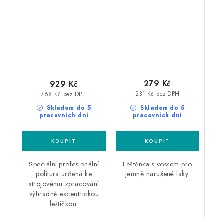
leštící pasta
250ml leštěnka s
voskem
279 Kč
929 Kč
231 Kč bez DPH
768 Kč bez DPH
Skladem do 5
Skladem do 5
pracovních dní
pracovních dní
Leštěnka s voskem pro
Speciální profesionální
jemně narušené laky.
politura určená ke
strojovému zpracování
výhradně excentrickou
leštičkou.