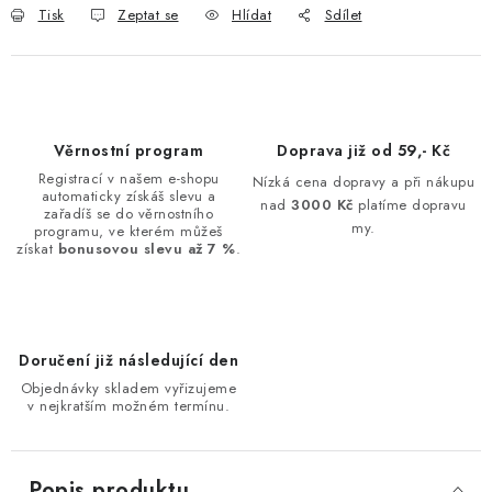
Tisk
Zeptat se
Hlídat
Sdílet
Věrnostní program
Doprava již od 59,- Kč
Registrací v našem e-shopu
Nízká cena dopravy a při nákupu
automaticky získáš slevu a
nad
3000 Kč
platíme dopravu
zařadíš se do věrnostního
my.
programu, ve kterém můžeš
získat
bonusovou slevu až 7 %
.
Doručení již následující den
Objednávky skladem vyřizujeme
v nejkratším možném termínu.
Popis produktu