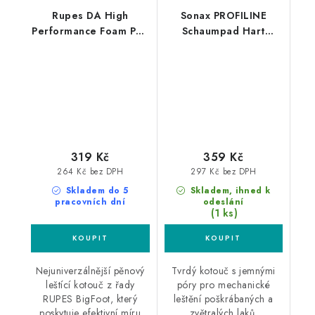
Rupes DA High
Sonax PROFILINE
Performance Foam Pad
Schaumpad Hart
Fine 130/150mm leštící
160mm silný leštící
kotouč
kotouč
319 Kč
359 Kč
264 Kč bez DPH
297 Kč bez DPH
Skladem do 5
Skladem, ihned k
pracovních dní
odeslání
(1 ks)
Nejuniverzálnější pěnový
Tvrdý kotouč s jemnými
leštící kotouč z řady
póry pro mechanické
RUPES BigFoot, který
leštění poškrábaných a
poskytuje efektivní míru
zvětralých laků.