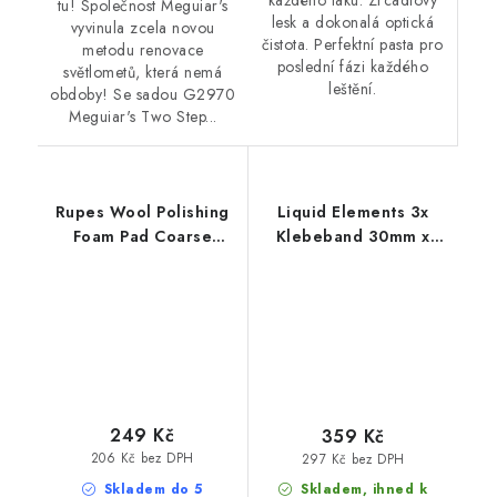
každého laku. Zrcadlový
tu! Společnost Meguiar's
lesk a dokonalá optická
vyvinula zcela novou
čistota. Perfektní pasta pro
metodu renovace
poslední fázi každého
světlometů, která nemá
leštění.
obdoby! Se sadou G2970
Meguiar's Two Step...
Rupes Wool Polishing
Liquid Elements 3x
Foam Pad Coarse
Klebeband 30mm x
30/45mm leštící
50m maskovací páska
kotouč
3ks box
249 Kč
359 Kč
206 Kč bez DPH
297 Kč bez DPH
Skladem do 5
Skladem, ihned k