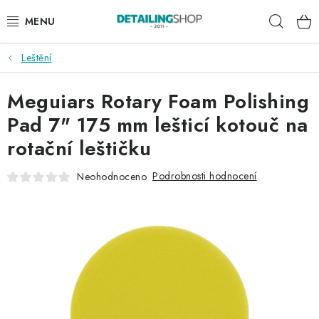
Přejít
Hleda
na
obsah
Leštění
AKCE
Meguiars Rotary Foam Polishing
NOVINKY
Pad 7" 175 mm lešticí kotouč na
EXTERIÉR
rotační leštičku
INTERIÉR
Podrobnosti hodnocení
Neohodnoceno
PŘÍSLUŠENSTVÍ
DÁRKOVÉ SADY A POUKAZY
ČLÁNKY