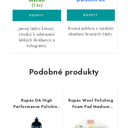
pracovních dní
odeslání
(1 ks)
Brusná politura s vysokým
Jemný leštící kotouč,
obsahem brusných částic.
vhodný k odstranění
lehkých škrábanců a
hologramů.
Podobné produkty
Rupes DA High
Rupes Wool Polishing
Performance Polishing
Foam Pad Medium
Compound Coarse 1L
30/45mm leštící
silná leštící pasta
kotouč