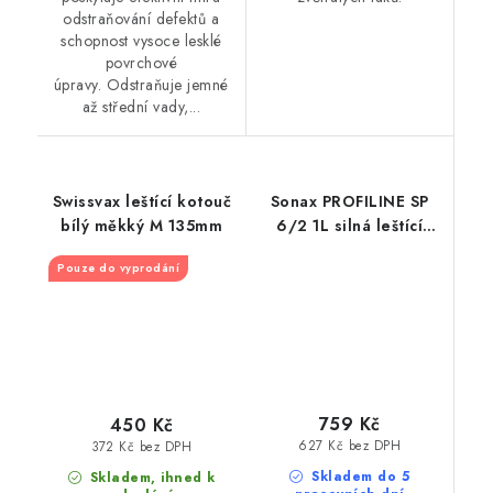
odstraňování defektů a
schopnost vysoce lesklé
povrchové
úpravy. Odstraňuje jemné
až střední vady,...
Swissvax leštící kotouč
Sonax PROFILINE SP
bílý měkký M 135mm
6/2 1L silná leštící
pasta
Pouze do vyprodání
759 Kč
450 Kč
627 Kč bez DPH
372 Kč bez DPH
Skladem do 5
Skladem, ihned k