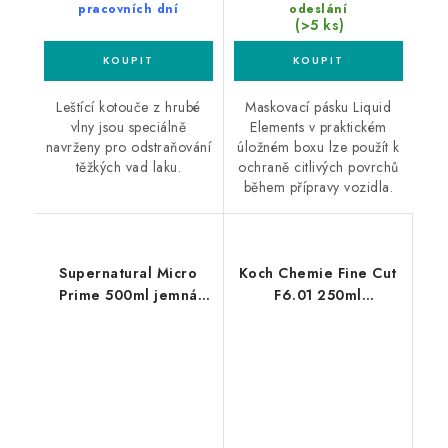
pracovních dní
odeslání
(>5 ks)
Leštící kotouče z hrubé
Maskovací pásku Liquid
vlny jsou speciálně
Elements v praktickém
navrženy pro odstraňování
úložném boxu lze použít k
těžkých vad laku.
ochraně citlivých povrchů
během přípravy vozidla.
Supernatural Micro
Koch Chemie Fine Cut
Prime 500ml jemná
F6.01 250ml
leštěnka
jednostupňová leštící
pasta