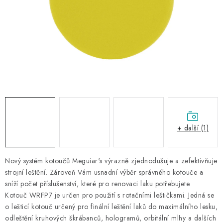
NAŠE SLUŽBY
KONTAKTY
PRODÁVANÉ ZNAČKY
BYDLENÍ
Věrnostní program
Všeobecné obchodní podmínky
Podmínky ochrany osobních údajů
Mapa serveru
+ další (1)
Nový systém kotoučů Meguiar's výrazně zjednodušuje a zefektivňuje
strojní leštění. Zároveň Vám usnadní výběr správného kotouče a
sníží počet příslušenství, které pro renovaci laku potřebujete.
Kotouč WRFP7 je určen pro použití s rotačními leštičkami. Jedná se
o lešticí kotouč určený pro finální leštění laků do maximálního lesku,
odleštění kruhových škrábanců, hologramů, orbitální mlhy a dalších