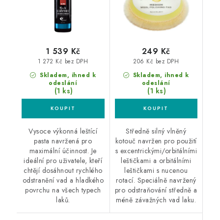
1 539 Kč
249 Kč
1 272 Kč bez DPH
206 Kč bez DPH
Skladem, ihned k
Skladem, ihned k
odeslání
odeslání
(1 ks)
(1 ks)
Vysoce výkonná leštící
Středně silný vlněný
pasta navržená pro
kotouč navržen pro použití
maximální účinnost. Je
s excentrickými/orbitálními
ideální pro uživatele, kteří
leštičkami a orbitálními
chtějí dosáhnout rychlého
leštičkami s nucenou
odstranění vad a hladkého
rotací. Speciálně navržený
povrchu na všech typech
pro odstraňování středně a
laků.
méně závažných vad laku.