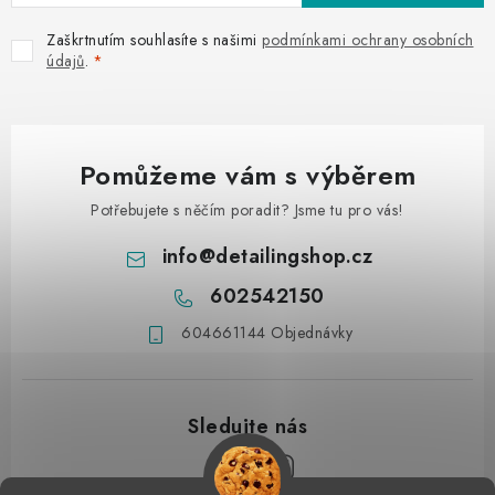
Zaškrtnutím souhlasíte s našimi
podmínkami ochrany osobních
údajů
.
Pomůžeme vám s výběrem
Potřebujete s něčím poradit? Jsme tu pro vás!
info
@
detailingshop.cz
602542150
604661144 Objednávky