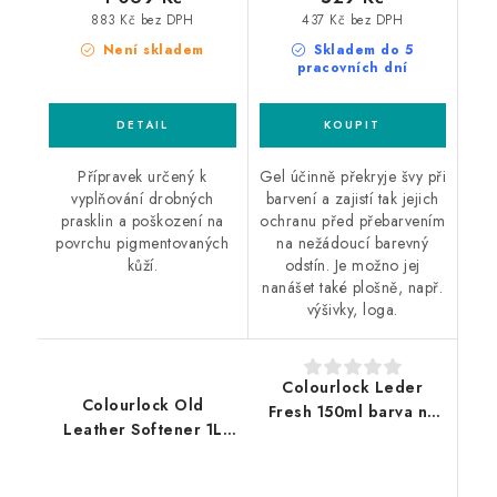
883 Kč bez DPH
437 Kč bez DPH
Není skladem
Skladem do 5
pracovních dní
Přípravek určený k
Gel účinně překryje švy při
vyplňování drobných
barvení a zajistí tak jejich
prasklin a poškození na
ochranu před přebarvením
povrchu pigmentovaných
na nežádoucí barevný
kůží.
odstín. Je možno jej
nanášet také plošně, např.
výšivky, loga.
Colourlock Leder
Colourlock Old
Fresh 150ml barva na
Leather Softener 1L
hladkou kůži
změkčovač kůže