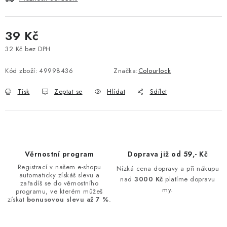
39 Kč
32 Kč bez DPH
Měrná cena:
Kód zboží:
49998436
Značka:
Colourlock
Tisk
Zeptat se
Hlídat
Sdílet
Věrnostní program
Doprava již od 59,- Kč
Registrací v našem e-shopu
Nízká cena dopravy a při nákupu
automaticky získáš slevu a
nad
3000 Kč
platíme dopravu
zařadíš se do věrnostního
my.
programu, ve kterém můžeš
získat
bonusovou slevu až 7 %
.