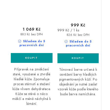
999 Kč
1 069 Kč
Měrná
999 Kč / 1 ks
883 Kč bez DPH
cena:
826 Kč bez DPH
Skladem do 5
Skladem do 5
pracovních dní
pracovních dní
Přípravek na změkčení
Tónovací barva určená k
staré, vysušené a ztvrdlé
osvěžení barvy hladkých
hladké kůže. Zpomaluje
pigmentovaných kůží. Po
proces stárnutí a stažení
objednání je nutné zaslat
kůže vlivem dehydratace.
vzorek kůže podle kterého
Kůže se stává o něco
bude barva namíchána.
měkčí a méně náchylná k
lámání.