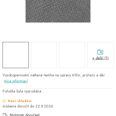
NAŠE SLUŽBY
KONTAKTY
PRODÁVANÉ ZNAČKY
BYDLENÍ
Věrnostní program
Všeobecné obchodní podmínky
+ další (1)
Podmínky ochrany osobních údajů
Mapa serveru
Vysokopevnostní netkaná textilie na opravy trhlin, průřezů a děr.
Více informací
Položka byla vyprodána…
Není skladem
22.9.2026
Možnosti doručení