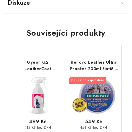
Diskuze
Související produkty
Gyeon Q2
Renovo Leather Ultra
LeatherCoat
Proofer 200ml čistič a
Redefined 500ml
ošetření kůže
Pouze do vyprodání
ochrana kůže
499 Kč
549 Kč
412 Kč bez DPH
454 Kč bez DPH