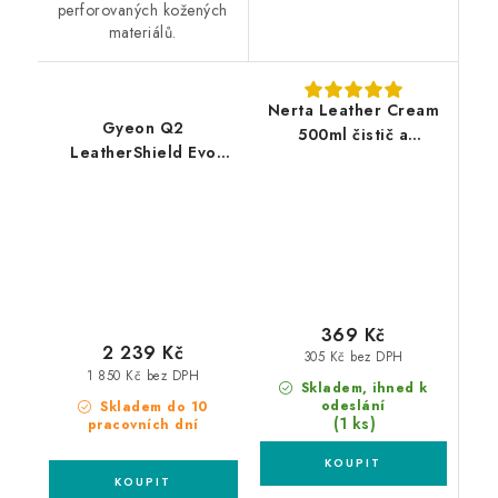
perforovaných kožených
materiálů.
Nerta Leather Cream
Gyeon Q2
500ml čistič a
LeatherShield Evo
impregnace kůže
100ml křemičitý sealant
na kůži
369 Kč
2 239 Kč
305 Kč bez DPH
1 850 Kč bez DPH
Skladem, ihned k
odeslání
Skladem do 10
(1 ks)
pracovních dní