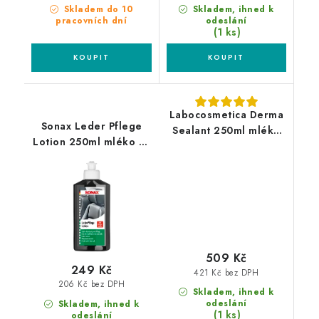
Skladem do 10
Skladem, ihned k
pracovních dní
odeslání
(1 ks)
Labocosmetica Derma
Sonax Leder Pflege
Sealant 250ml mléko
Lotion 250ml mléko na
na kůži
kůži
509 Kč
249 Kč
421 Kč bez DPH
206 Kč bez DPH
Skladem, ihned k
odeslání
Skladem, ihned k
(1 ks)
odeslání