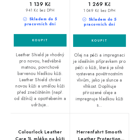
1 139 Kč
1 269 Kč
941 Kč bez DPH
1 049 Kč bez DPH
Skladem do 5
Skladem do 5
pracovních dní
pracovních dní
Leather Shield je vhodný
Olej na péči a impregnaci
pro novou, hedvábně
je ideálním přípravkem pro
matnou, povrchově
péči o kůži, která je silně
barvenou hladkou kůži.
vystavena povětrnostním
Leather Shield chrání
vlivům, jako je slunce a
novou kůži a umělou kůži
vlhkost. Doplňuje
před znečištěním (např.
přirozené oleje a
od džínů) a opotřebením a
impregnuje hladkou kůži
udržuje...
s...
Colourlock Leather
Herrenfahrt Smooth
Care 1L mléko na kůži
Leather Protection