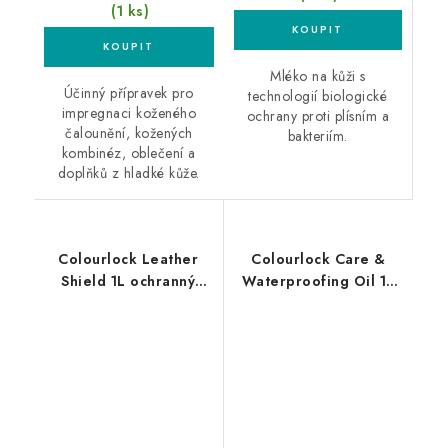
(1 ks)
Mléko na kůži s
Účinný přípravek pro
technologií biologické
impregnaci koženého
ochrany proti plísním a
čalounění, kožených
bakteriím.
kombinéz, oblečení a
doplňků z hladké kůže.
Colourlock Leather
Colourlock Care &
Shield 1L ochranný
Waterproofing Oil 1L
povlak na kůži
impregnační olej na
kůži