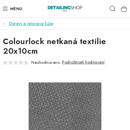
Přejít
Hleda
na
obsah
Opravy a renovace kůže
AKCE
Colourlock netkaná textilie
NOVINKY
20x10cm
EXTERIÉR
Podrobnosti hodnocení
Neohodnoceno
INTERIÉR
PŘÍSLUŠENSTVÍ
DÁRKOVÉ SADY A POUKAZY
ČLÁNKY