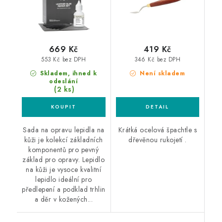
669 Kč
419 Kč
553 Kč bez DPH
346 Kč bez DPH
Skladem, ihned k
Není skladem
odeslání
(2 ks)
Sada na opravu lepidla na
Krátká ocelová špachtle s
kůži je kolekcí základních
dřevěnou rukojetí .
komponentů pro pevný
základ pro opravy. Lepidlo
na kůži je vysoce kvalitní
lepidlo ideální pro
předlepení a podklad trhlin
a děr v kožených...