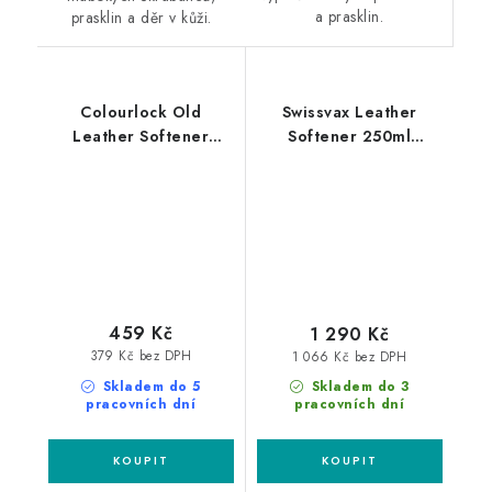
a prasklin.
prasklin a děr v kůži.
Colourlock Old
Swissvax Leather
Leather Softener
Softener 250ml
250ml změkčovač kůže
změkčovač kůže
459 Kč
1 290 Kč
379 Kč bez DPH
1 066 Kč bez DPH
Skladem do 5
Skladem do 3
pracovních dní
pracovních dní