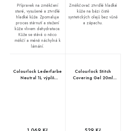
Přípravek na změkčení
Změkčovač ztvrdlé hladké
staré, vysušené a ztvrdlé
kůže na bázi čistě
hladké kůže. Zpomaluje
syntetických olejů bez vůně
proces stárnutí a stažení
a zápachu.
kůže vlivem dehydratace.
Kůže se stává o něco
měkčí a méně náchylná k
lámání.
Colourlock Lederfarbe
Colourlock Stitch
Neutral 1L výplň
Covering Gel 20ml
drobných prasklin na
ochrana švů při barvení
povrchu kůže
kůže
1 069 Kč
529 Kč