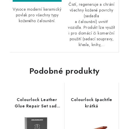
Čistí, regeneruje a chrání
Vysoce moderní keramický
všechny kožené povrchy
povlak pro všechny typy
(sedadla
koženého čalounění.
a čalounění) uvnitř
vozidla. Produkt lze využít
i pro domácí či komerční
použití (sedací soupravy,
křesla, knihy,...
Podobné produkty
Colourlock Leather
Colourlock špachtle
Glue Repair Set sada
krátká
na opravu kůže