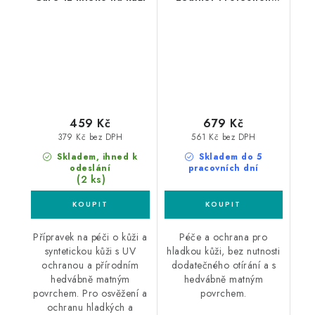
250ml mléko na kůži
459 Kč
679 Kč
379 Kč bez DPH
561 Kč bez DPH
Skladem, ihned k
Skladem do 5
odeslání
pracovních dní
(2 ks)
Přípravek na péči o kůži a
Péče a ochrana pro
syntetickou kůži s UV
hladkou kůži, bez nutnosti
ochranou a přírodním
dodatečného otírání a s
hedvábně matným
hedvábně matným
povrchem. Pro osvěžení a
povrchem.
ochranu hladkých a