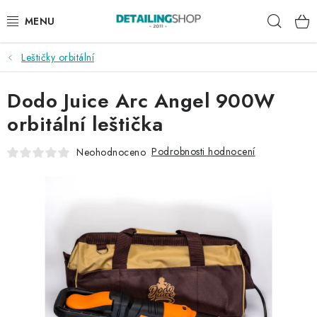
Přejít
Hleda
na
obsah
Leštičky orbitální
AKCE
Dodo Juice Arc Angel 900W
NOVINKY
orbitální leštička
EXTERIÉR
Podrobnosti hodnocení
Neohodnoceno
INTERIÉR
PŘÍSLUŠENSTVÍ
DÁRKOVÉ SADY A POUKAZY
ČLÁNKY