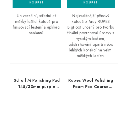
Univerzální, střední až
Nejkvalitnější pěnový
měkký leštící kotouč pro
kotouč z řady RUPES
finišovací leštění a aplikaci
BigFoot určený pro tvorbu
sealantů.
finální povrchové úpravy s
vysokým leskem,
odstraňování oparů nebo
lehkých korekcí na velmi
měkkých lacích.
Scholl M Polishing Pad
Rupes Wool Polishing
145/30mm purple
Foam Pad Coarse
leštící kotouč
30/45mm leštící
kotouč