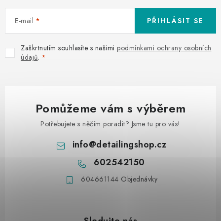
E-mail
PŘIHLÁSIT SE
Zaškrtnutím souhlasíte s našimi
podmínkami ochrany osobních
údajů
.
Pomůžeme vám s výběrem
Potřebujete s něčím poradit? Jsme tu pro vás!
info
@
detailingshop.cz
602542150
604661144 Objednávky