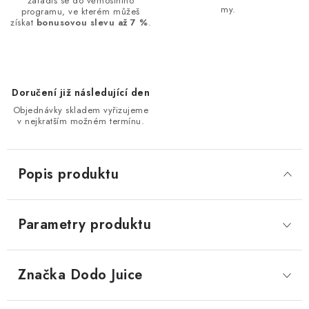
zařadíš se do věrnostního
my.
programu, ve kterém můžeš
získat
bonusovou slevu až 7 %
.
Doručení již následující den
Objednávky skladem vyřizujeme
v nejkratším možném termínu.
Popis produktu
Parametry produktu
Značka
 Dodo Juice