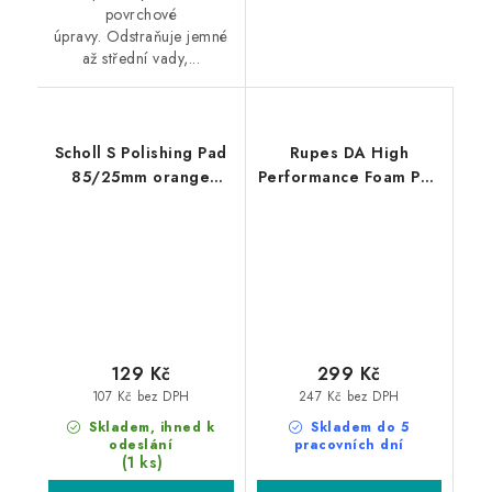
povrchové
úpravy. Odstraňuje jemné
až střední vady,...
Scholl S Polishing Pad
Rupes DA High
85/25mm orange
Performance Foam Pad
leštící kotouč
Ultra Fine 150/180mm
leštící kotouč
129 Kč
299 Kč
107 Kč bez DPH
247 Kč bez DPH
Skladem, ihned k
Skladem do 5
odeslání
pracovních dní
(1 ks)