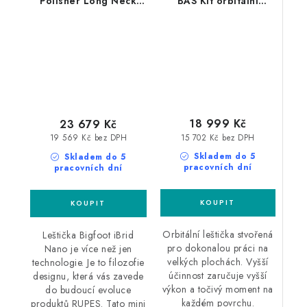
Polisher Long Neck
BAS Kit orbitální
LUX leštička sada
leštička sada
18 999 Kč
23 679 Kč
15 702 Kč bez DPH
19 569 Kč bez DPH
Skladem do 5
Skladem do 5
pracovních dní
pracovních dní
Orbitální leštička stvořená
Leštička Bigfoot iBrid
pro dokonalou práci na
Nano je více než jen
velkých plochách. Vyšší
technologie. Je to filozofie
účinnost zaručuje vyšší
designu, která vás zavede
výkon a točivý moment na
do budoucí evoluce
každém povrchu.
produktů RUPES. Tato mini