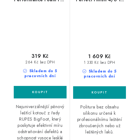
Fine 130/150mm leštící
finišovací pasta
kotouč
319 Kč
1 609 Kč
264 Kč bez DPH
1 330 Kč bez DPH
Skladem do 5
Skladem do 5
pracovních dní
pracovních dní
Nejuniverzálnější pěnový
Politura bez obsahu
leštící kotouč z řady
silikonu určená k
RUPES BigFoot, který
profesionálnímu leštění
poskytuje efektivní míru
zbroušených nebo už
odstraňování defektů a
leštěných laků.
schopnost vysoce lesklé