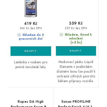
359 Kč
419 Kč
297 Kč bez DPH
346 Kč bez DPH
Skladem, ihned k
Skladem do 5
odeslání
pracovních dní
(>5 ks)
Maskovací pásku Liquid
Leštěnka s voskem pro
Elements v praktickém
jemně narušené laky.
úložném boxu lze použít k
ochraně citlivých povrchů
během přípravy vozidla.
Rupes DA High
Sonax PROFILINE
Performance Foam Pad
Perfect Finish 4/6 1L