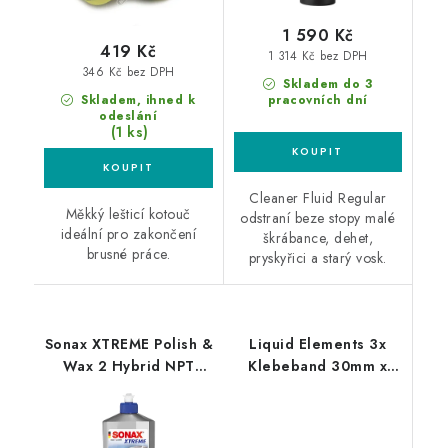
1 590 Kč
419 Kč
1 314 Kč bez DPH
346 Kč bez DPH
Skladem do 3
Skladem, ihned k
pracovních dní
odeslání
(1 ks)
Cleaner Fluid Regular
Měkký lešticí kotouč
odstraní beze stopy malé
ideální pro zakončení
škrábance, dehet,
brusné práce.
pryskyřici a starý vosk.
Sonax XTREME Polish &
Liquid Elements 3x
Wax 2 Hybrid NPT
Klebeband 30mm x
500ml leštěnka s
50m maskovací páska
voskem
3ks box