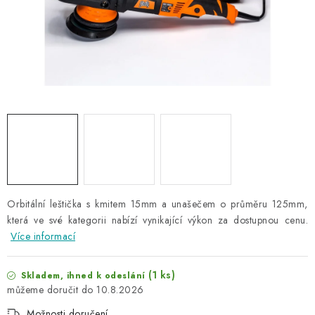
NAŠE SLUŽBY
KONTAKTY
PRODÁVANÉ ZNAČKY
BYDLENÍ
Věrnostní program
Všeobecné obchodní podmínky
Podmínky ochrany osobních údajů
Mapa serveru
Orbitální leštička s kmitem 15mm a unašečem o průměru 125mm,
která ve své kategorii nabízí vynikající výkon za dostupnou cenu.
Více informací
(1 ks)
Skladem, ihned k odeslání
10.8.2026
Možnosti doručení