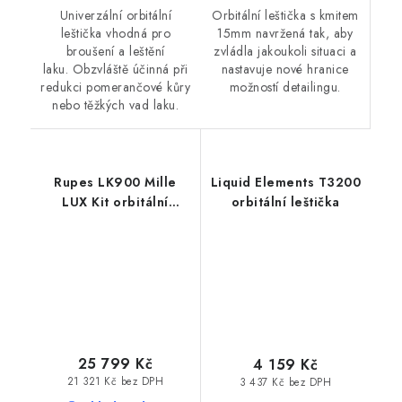
Orbitální leštička s kmitem
Univerzální orbitální
15mm navržená tak, aby
leštička vhodná pro
zvládla jakoukoli situaci a
broušení a leštění
nastavuje nové hranice
laku. Obzvláště účinná při
možností detailingu.
redukci pomerančové kůry
nebo těžkých vad laku.
Rupes LK900 Mille
Liquid Elements T3200
LUX Kit orbitální
orbitální leštička
leštička sada
25 799 Kč
4 159 Kč
21 321 Kč bez DPH
3 437 Kč bez DPH