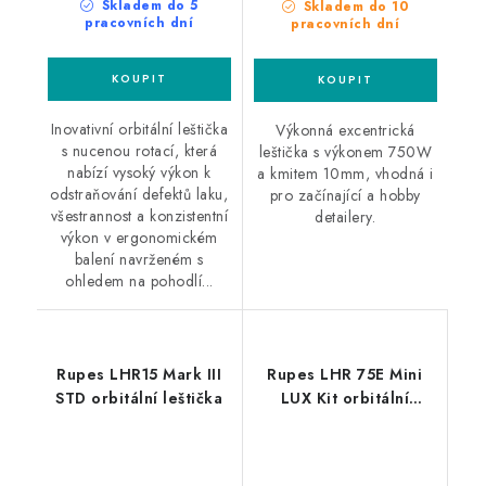
Skladem do 5
Skladem do 10
pracovních dní
pracovních dní
Inovativní orbitální leštička
Výkonná excentrická
s nucenou rotací, která
leštička s výkonem 750W
nabízí vysoký výkon k
a kmitem 10mm, vhodná i
odstraňování defektů laku,
pro začínající a hobby
všestrannost a konzistentní
detailery.
výkon v ergonomickém
balení navrženém s
ohledem na pohodlí...
Rupes LHR15 Mark III
Rupes LHR 75E Mini
STD orbitální leštička
LUX Kit orbitální
leštička sada