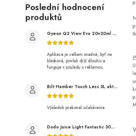
p
Poslední hodnocení
produktů
N
p
Gyeon Q2 View Evo 20+20ml nanopovlak na okna
t
Aplikace je celkem snadná, byť ne
P
blesková, povlak drží dlouho a
U
funguje v souladu s reklamou.
l
u
Bilt Hamber Touch Less 5L aktivní pěna
k
p
M
Výsledok prekonal očakávania.
Dodo Juice Light Fantastic 30ml měkký vosk
V