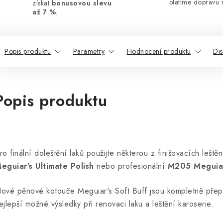
platíme dopravu 
získat
bonusovou slevu
až 7 %
.
Popis produktu
Parametry
Hodnocení produktu
Di
Popis produktu
ro finální doleštění laků použijte některou z finišovacích lešt
eguiar's Ultimate Polish
nebo profesionální
M205 Meguiar'
ové pěnové kotouče Meguiar's Soft Buff jsou kompletně přep
ejlepší možné výsledky při renovaci laku a leštění karoserie.