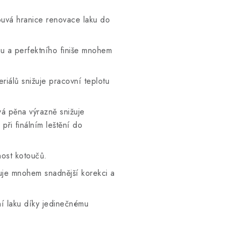
uvá hranice renovace laku do
u a perfektního finiše mnohem
iálů snižuje pracovní teplotu
á pěna výrazně snižuje
při finálním leštění do
nost kotoučů.
ťuje mnohem snadnější korekci a
ní laku díky jedinečnému