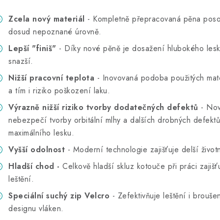
Zcela nový materiál
- Kompletně přepracovaná pěna poso
dosud nepoznané úrovně.
Lepší "finiš"
- Díky nové pěně je dosažení hlubokého lesk
snazší.
Nižší pracovní teplota
- Inovovaná podoba použitých mater
a tím i riziko poškození laku.
Výrazně nižší riziko tvorby dodatečných defektů
- Nov
nebezpečí tvorby orbitální mlhy a dalších drobných defektů 
maximálního lesku.
Vyšší odolnost
- Moderní technologie zajišťuje delší život
Hladší chod -
Celkově hladší skluz kotouče při práci zajiš
leštění.
Speciální suchý zip Velcro
- Zefektivňuje leštění i brouše
designu vláken.