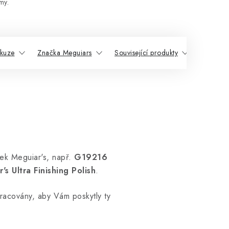
my.
skuze
Značka Meguiars
Související produkty
Podobné
ěnek Meguiar's, např.
G19216
s Ultra Finishing Polish
.
racovány, aby Vám poskytly ty