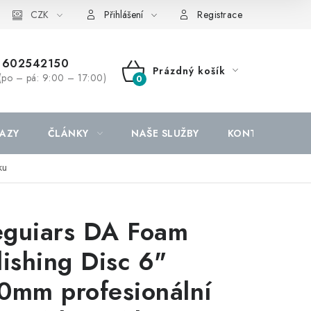
CZK
Přihlášení
Registrace
602542150
Prázdný košík
(po – pá: 9:00 – 17:00)
NÁKUPNÍ
KOŠÍK
AZY
ČLÁNKY
NAŠE SLUŽBY
KONTAKTY
ku
guiars DA Foam
lishing Disc 6"
0mm profesionální