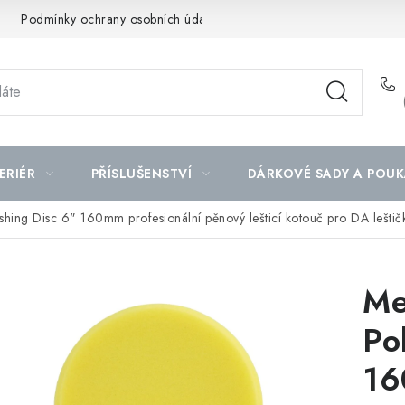
Podmínky ochrany osobních údajů
Mapa serveru
ERIÉR
PŘÍSLUŠENSTVÍ
DÁRKOVÉ SADY A POUK
hing Disc 6" 160mm profesionální pěnový lešticí kotouč pro DA leštič
Me
Po
16