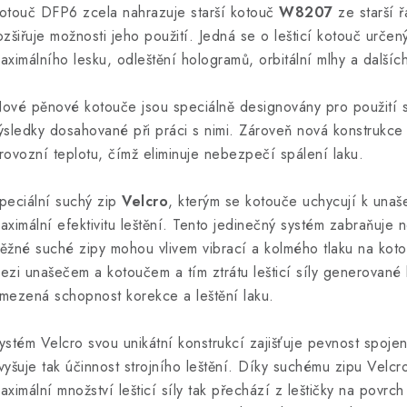
otouč DFP6 zcela nahrazuje starší kotouč
W8207
ze starší ř
ozšiřuje možnosti jeho použití. Jedná se o lešticí kotouč určený
aximálního lesku, odleštění hologramů, orbitální mlhy a dalšíc
ové pěnové kotouče jsou speciálně designovány pro použití s 
ýsledky dosahované při práci s nimi. Zároveň nová konstrukce 
rovozní teplotu, čímž eliminuje nebezpečí spálení laku.
peciální suchý zip
Velcro
, kterým se kotouče uchycují k unaš
aximální efektivitu leštění. Tento jedinečný systém zabraňuje ne
ěžné suché zipy mohou vlivem vibrací a kolmého tlaku na kot
ezi unašečem a kotoučem a tím ztrátu lešticí síly generované 
mezená schopnost korekce a leštění laku.
ystém Velcro svou unikátní konstrukcí zajišťuje pevnost spoj
vyšuje tak účinnost strojního leštění. Díky suchému zipu Velcr
aximální množství lešticí síly tak přechází z leštičky na povrch