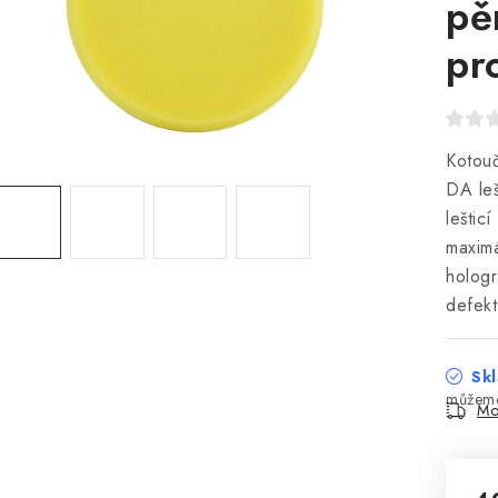
pě
pr
Kotouč
DA leš
leštic
maximá
hologr
defekt
Skl
Mo