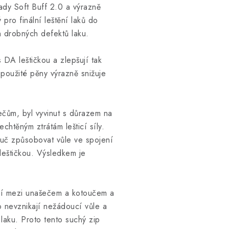
ady Soft Buff 2.0 a výrazně
 pro finální leštění laků do
h drobných defektů laku.
DA leštičkou a zlepšují tak
použité pěny výrazně snižuje
ečům, byl vyvinut s důrazem na
chtěným ztrátám lešticí síly.
ouč způsobovat vůle ve spojení
leštičkou. Výsledkem je
ení mezi unašečem a kotoučem a
o nevznikají nežádoucí vůle a
 laku. Proto tento suchý zip