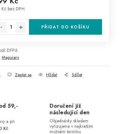
99 Kč
 Kč bez DPH
rná cena:
PŘIDAT DO KOŠÍKU
ží:
DFP6
:
Meguiars
k
Zeptat se
Hlídat
Sdílet
od 59,-
Doručení již
následující den
Objednávky skladem
vy a při
vyřizujeme v nejkratším
0 Kč
možném termínu.