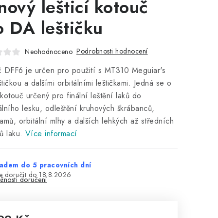
nový lešticí kotouč
o DA leštičku
Podrobnosti hodnocení
Neohodnoceno
 DFF6 je určen pro použití s MT310 Meguiar's
tičkou a dalšími orbitálními leštičkami. Jedná se o
í kotouč určený pro finální leštění laků do
lního lesku, odleštění kruhových škrábanců,
amů, orbitální mlhy a dalších lehkých až středních
ů laku.
Více informací
adem do 5 pracovních dní
18.8.2026
žnosti doručení