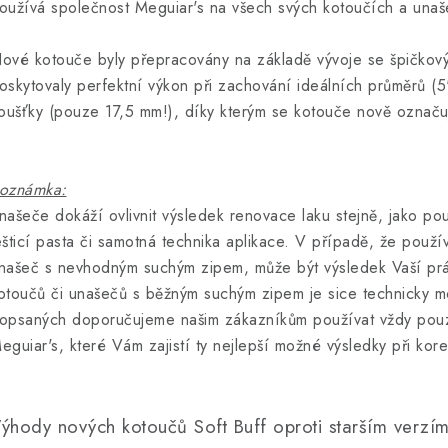
oužívá společnost Meguiar's na všech svých kotoučích a unaš
ové kotouče byly přepracovány na základě vývoje se špičkovým
oskytovaly perfektní výkon při zachování ideálních průměrů (5
loušťky (pouze 17,5 mm!), díky kterým se kotouče nově označuj
oznámka:
našeče dokáží ovlivnit výsledek renovace laku stejně, jako použ
ešticí pasta či samotná technika aplikace. V případě, že použí
našeč s nevhodným suchým zipem, může být výsledek Vaší prác
otoučů či unašečů s běžným suchým zipem je sice technicky m
opsaných doporučujeme našim zákazníkům používat vždy pou
eguiar's, které Vám zajistí ty nejlepší možné výsledky při korek
ýhody nových kotoučů Soft Buff oproti starším verzí