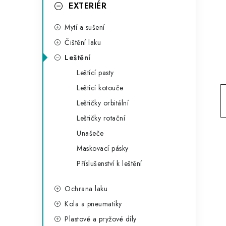
g
EXTERIÉR
r
o
Mytí a sušení
a
r
Čištění laku
n
i
Leštění
e
n
Leštící pasty
í
Leštící kotouče
Leštičky orbitální
p
Leštičky rotační
a
Unašeče
n
Maskovací pásky
Příslušenství k leštění
e
l
Ochrana laku
Kola a pneumatiky
Plastové a pryžové díly