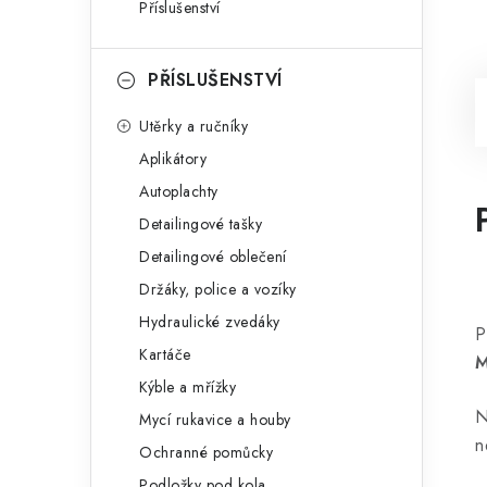
Příslušenství
PŘÍSLUŠENSTVÍ
Utěrky a ručníky
Aplikátory
Autoplachty
Detailingové tašky
Detailingové oblečení
Držáky, police a vozíky
Hydraulické zvedáky
P
Kartáče
M
Kýble a mřížky
N
Mycí rukavice a houby
n
Ochranné pomůcky
Podložky pod kola