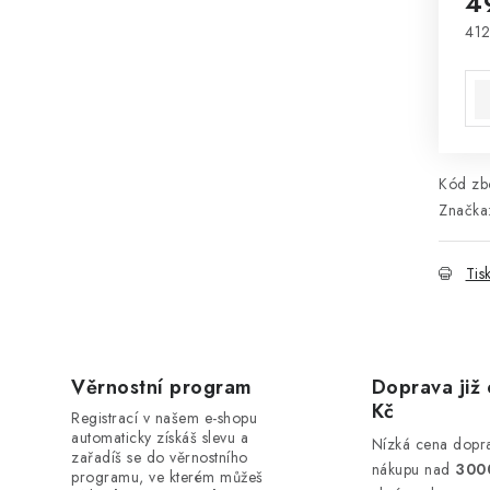
4
412
Mě
Kód zbo
Značka
Tis
Věrnostní program
Doprava již 
Kč
Registrací v našem e-shopu
automaticky získáš slevu a
Nízká cena dopra
zařadíš se do věrnostního
nákupu nad
300
programu, ve kterém můžeš