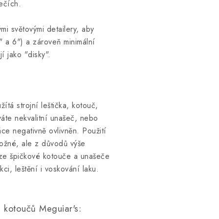
ečích.
i světovými detailery, aby
" a 6") a zároveň minimální
í jako "disky".
ítá strojní leštička, kotouč,
váte nekvalitní unašeč, nebo
e negativně ovlivněn. Použití
ožné, ale z důvodů výše
ze špičkové kotouče a unašeče
ci, leštění i voskování laku.
m kotoučů Meguiar's: