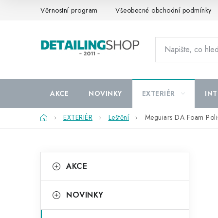
Přejít
Věrnostní program
Všeobecné obchodní podmínky
na
obsah
AKCE
NOVINKY
EXTERIÉR
INT
Domů
EXTERIÉR
Leštění
Meguiars DA Foam Polis
P
K
Přeskočit
AKCE
kategorie
a
o
t
s
NOVINKY
e
t