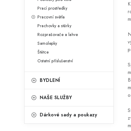
K
Prací prostředky
r
Pracovní světla
m
Prachovky a stěrky
N
Rozprašovače a lahve
v
Samolepky
p
Štětce
Ostatní příslušenství
S
m
B
BYDLENÍ
m
o
NAŠE SLUŽBY
S
Dárkové sady a poukazy
z
m