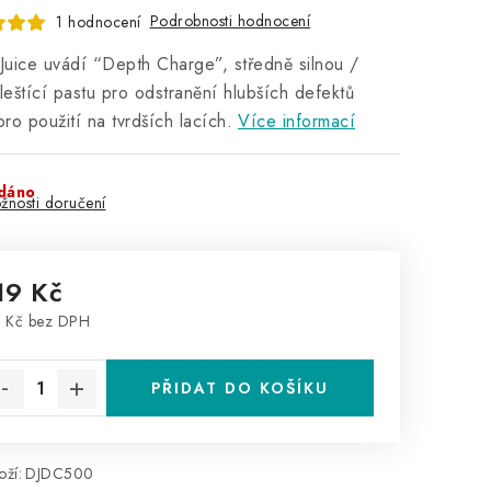
Podrobnosti hodnocení
1 hodnocení
uice uvádí “Depth Charge”, středně silnou /
 leštící pastu pro odstranění hlubších defektů
ro použití na tvrdších lacích.
Více informací
dáno
žnosti doručení
19 Kč
 Kč bez DPH
rná cena:
PŘIDAT DO KOŠÍKU
ží:
DJDC500