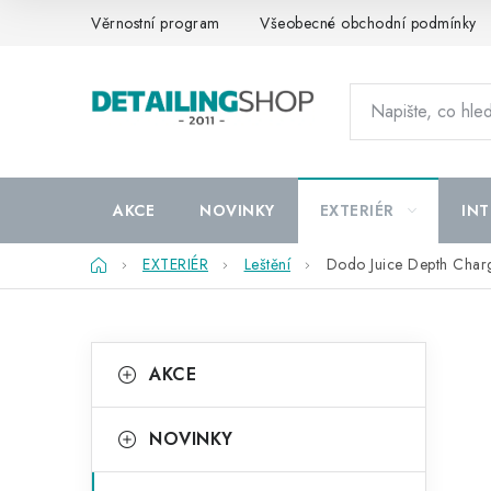
Přejít
Věrnostní program
Všeobecné obchodní podmínky
na
obsah
AKCE
NOVINKY
EXTERIÉR
INT
Domů
EXTERIÉR
Leštění
Dodo Juice Depth Charge
P
K
Přeskočit
AKCE
kategorie
a
o
t
s
NOVINKY
e
t