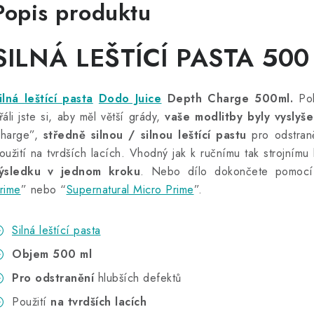
Popis produktu
SILNÁ LEŠTÍCÍ PASTA 500
ilná leštící pasta
Dodo Juice
Depth Charge 500ml.
Pok
řáli jste si, aby měl větší grády,
vaše modlitby byly vyslyš
harge”,
středně silnou / silnou leštící pastu
pro odstran
oužití na tvrdších lacích.
Vhodný jak k ručnímu tak strojnímu l
ýsledku v jednom kroku
. Nebo dílo dokončete pomocí 
rime
” nebo “
Supernatural Micro Prime
”.
Silná leštící pasta
Objem 500 ml
Pro odstranění
hlubších defektů
Použití
na tvrdších lacích