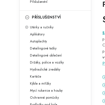
Příslušenství
PŘÍSLUŠENSTVÍ
Utěrky a ručníky
S
Aplikátory
p
Autoplachty
C
Detailingové tašky
p
Detailingové oblečení
v
Držáky, police a vozíky
P
Hydraulické zvedáky
Kartáče
Kýble a mřížky
Mycí rukavice a houby
Ochranné pomůcky
Podložky pod kola