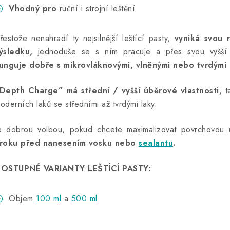
Vhodný pro
ruční i strojní leštění
řestože nenahradí ty nejsilnější leštící pasty,
vyniká svou r
ýsledku,
jednoduše se s ním pracuje a přes svou vyšší tv
unguje dobře s mikrovláknovými, vlněnými nebo tvrdými l
Depth Charge” má střední / vyšší úběrové vlastnosti,
ta
oderních laků se středními až tvrdými laky.
e dobrou volbou, pokud chcete maximalizovat povrchovou
roku před nanesením vosku nebo
sealantu
.
OSTUPNÉ VARIANTY LEŠTÍCÍ PASTY:
Objem
100 ml
a
500 ml