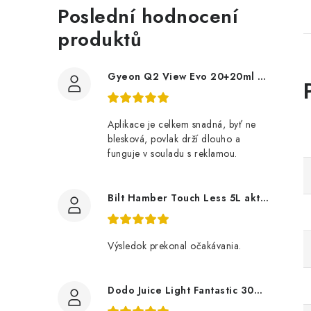
Poslední hodnocení
produktů
Gyeon Q2 View Evo 20+20ml nanopovlak na okna
Aplikace je celkem snadná, byť ne
blesková, povlak drží dlouho a
funguje v souladu s reklamou.
Bilt Hamber Touch Less 5L aktivní pěna
Výsledok prekonal očakávania.
Dodo Juice Light Fantastic 30ml měkký vosk