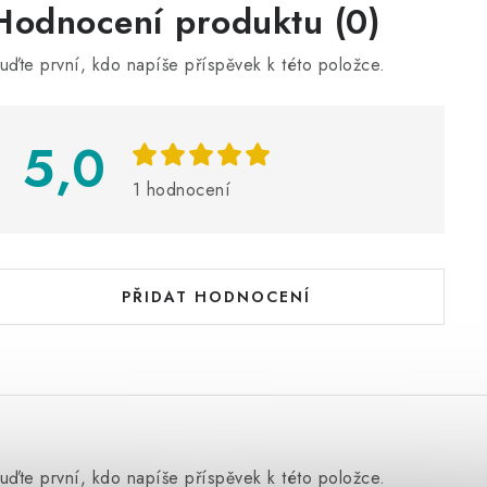
V
Hodnocení produktu (0)
ý
uďte první, kdo napíše příspěvek k této položce.
p
5,0
s
h
1 hodnocení
o
d
n
PŘIDAT HODNOCENÍ
o
c
e
n
uďte první, kdo napíše příspěvek k této položce.