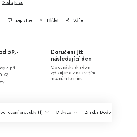
:
Dodo Juice
k
Zeptat se
Hlídat
Sdílet
od 59,-
Doručení již
následující den
Objednávky skladem
vy a při
vyřizujeme v nejkratším
0 Kč
možném termínu.
my.
odnocení produktu (1)
Diskuze
Značka Dodo Juice
S