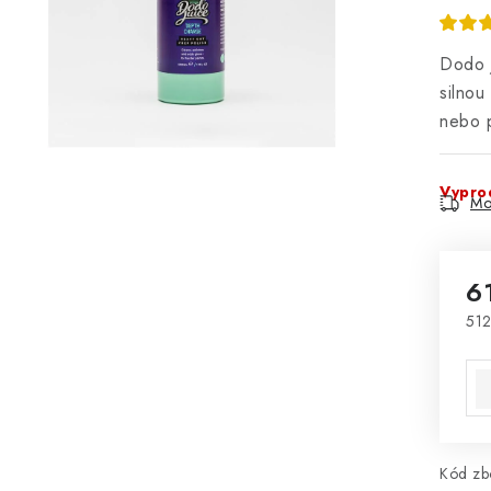
Dodo J
silnou
nebo p
Vypro
Mo
6
512
Mě
Kód zbo