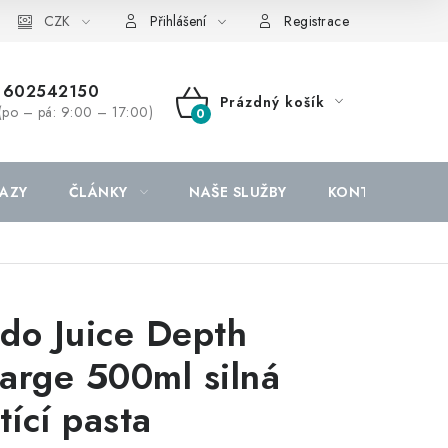
CZK
Přihlášení
Registrace
602542150
Prázdný košík
(po – pá: 9:00 – 17:00)
NÁKUPNÍ
KOŠÍK
AZY
ČLÁNKY
NAŠE SLUŽBY
KONTAKTY
do Juice Depth
arge 500ml silná
tící pasta