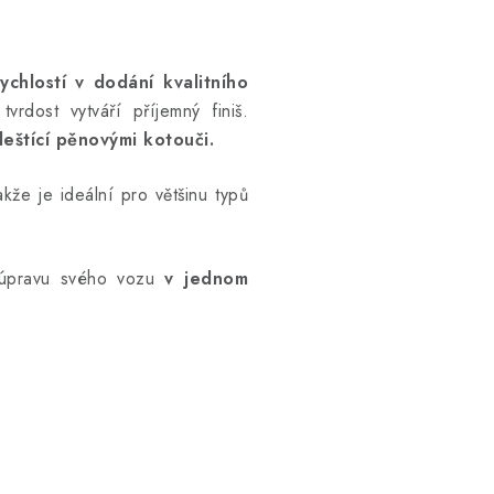
ychlostí v dodání kvalitního
rdost vytváří příjemný finiš.
eštící pěnovými kotouči.
kže je ideální pro většinu typů
 úpravu svého vozu
v jednom