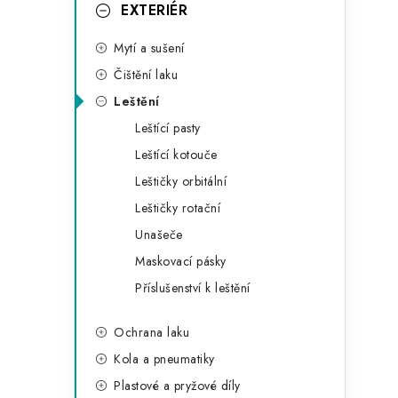
g
EXTERIÉR
r
o
Mytí a sušení
a
r
Čištění laku
n
i
Leštění
e
n
Leštící pasty
í
Leštící kotouče
Leštičky orbitální
p
Leštičky rotační
a
Unašeče
n
Maskovací pásky
Příslušenství k leštění
e
l
Ochrana laku
Kola a pneumatiky
Plastové a pryžové díly