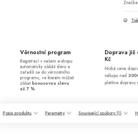
Značka
Tis
Věrnostní program
Doprava již 
Kč
Registrací v našem e-shopu
automaticky získáš slevu a
Nízká cena dopra
zařadíš se do věrnostního
nákupu nad
300
programu, ve kterém můžeš
platíme dopravu 
získat
bonusovou slevu
až 7 %
.
Popis produktu
Parametry
Související soubory (1)
H