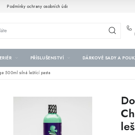
Podmínky ochrany osobních údajů
Mapa serveru
ERIÉR
PŘÍSLUŠENSTVÍ
DÁRKOVÉ SADY A POUK
 500ml silná leštící pasta
Do
Ch
leš