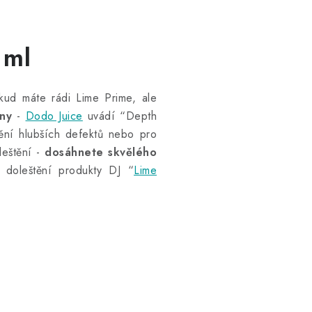
 ml
ud máte rádi Lime Prime, ale
eny
-
Dodo Juice
uvádí “Depth
ění hlubších defektů nebo pro
eštění -
dosáhnete skvělého
doleštění produkty DJ “
Lime