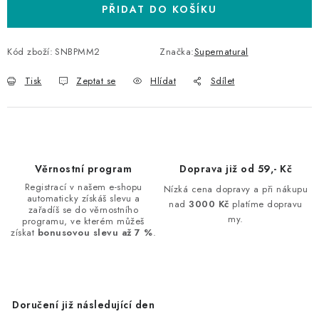
PŘIDAT DO KOŠÍKU
Kód zboží:
SNBPMM2
Značka:
Supernatural
Tisk
Zeptat se
Hlídat
Sdílet
Věrnostní program
Doprava již od 59,- Kč
Registrací v našem e-shopu
Nízká cena dopravy a při nákupu
automaticky získáš slevu a
nad
3000 Kč
platíme dopravu
zařadíš se do věrnostního
my.
programu, ve kterém můžeš
získat
bonusovou slevu až 7 %
.
Doručení již následující den