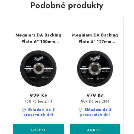
Podobné produkty
Meguiars DA Backing
Meguiars DA Backing
Plate 6" 150mm
Plate 5" 127mm
profesionální unašeč
profesionální unašeč
na DA leštičku
na DA leštičku
929 Kč
979 Kč
768 Kč bez DPH
809 Kč bez DPH
Skladem do 5
Skladem do 5
pracovních dní
pracovních dní