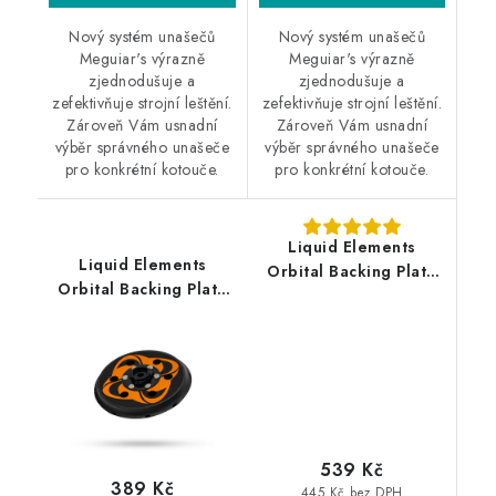
Nový systém unašečů
Nový systém unašečů
Meguiar's výrazně
Meguiar's výrazně
zjednodušuje a
zjednodušuje a
zefektivňuje strojní leštění.
zefektivňuje strojní leštění.
Zároveň Vám usnadní
Zároveň Vám usnadní
výběr správného unašeče
výběr správného unašeče
pro konkrétní kotouče.
pro konkrétní kotouče.
Liquid Elements
Liquid Elements
Orbital Backing Plate
Orbital Backing Plate
75mm 5/16" unašeč
125mm 5/16" unašeč
pro orbitální leštičku
pro T5000 V2 + T4000
V2
539 Kč
389 Kč
445 Kč bez DPH