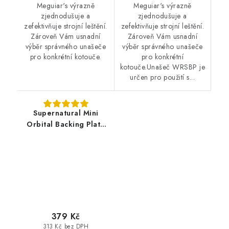
Meguiar's výrazně
Meguiar's výrazně
zjednodušuje a
zjednodušuje a
zefektivňuje strojní leštění.
zefektivňuje strojní leštění.
Zároveň Vám usnadní
Zároveň Vám usnadní
výběr správného unašeče
výběr správného unašeče
pro konkrétní kotouče.
pro konkrétní
kotouče.Unašeč WRSBP je
určen pro použití s...
Supernatural Mini
Orbital Backing Plate
75mm 5/16" unašeč
379 Kč
313 Kč bez DPH