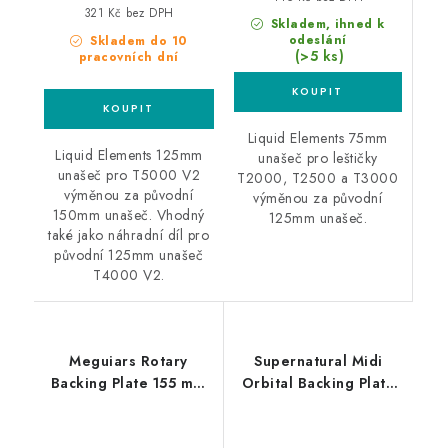
321 Kč bez DPH
Skladem, ihned k
odeslání
Skladem do 10
(>5 ks)
pracovních dní
Liquid Elements 75mm
Liquid Elements 125mm
unašeč pro leštičky
unašeč pro T5000 V2
T2000, T2500 a T3000
výměnou za původní
výměnou za původní
150mm unašeč. Vhodný
125mm unašeč.
také jako náhradní díl pro
původní 125mm unašeč
T4000 V2.
Meguiars Rotary
Supernatural Midi
Backing Plate 155 mm
Orbital Backing Plate
unašeč na rotační
123mm unašeč pro
leštičku
orbitální leštičky