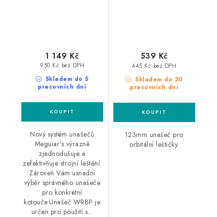
1 149 Kč
539 Kč
950 Kč bez DPH
445 Kč bez DPH
Skladem do 5
Skladem do 20
pracovních dní
pracovních dní
Nový systém unašečů
123mm unašeč pro
Meguiar's výrazně
orbitální leštičky.
zjednodušuje a
zefektivňuje strojní leštění.
Zároveň Vám usnadní
výběr správného unašeče
pro konkrétní
kotouče.Unašeč WRBP je
určen pro použití s...