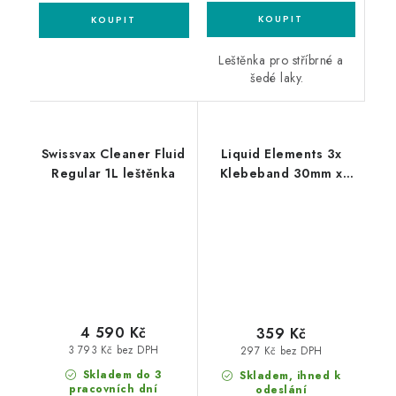
Leštěnka pro stříbrné a
šedé laky.
Swissvax Cleaner Fluid
Liquid Elements 3x
Regular 1L leštěnka
Klebeband 30mm x
50m maskovací páska
3ks box
4 590 Kč
359 Kč
3 793 Kč bez DPH
297 Kč bez DPH
Skladem do 3
Skladem, ihned k
pracovních dní
odeslání