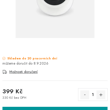
NAŠE SLUŽBY
KONTAKTY
PRODÁVANÉ ZNAČKY
BYDLENÍ
Věrnostní program
Všeobecné obchodní podmínky
Skladem do 20 pracovních dní
Podmínky ochrany osobních údajů
Mapa serveru
8.9.2026
Možnosti doručení
399 Kč
330 Kč bez DPH
Měrná cena: