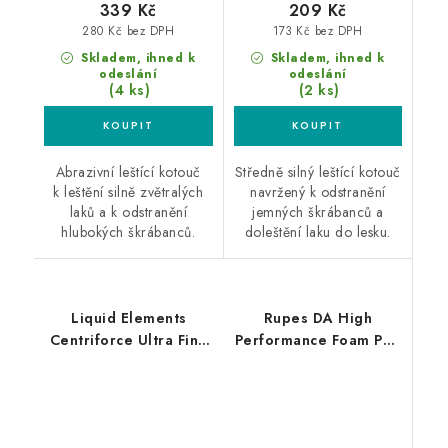
339 Kč
209 Kč
280 Kč bez DPH
173 Kč bez DPH
Skladem, ihned k
Skladem, ihned k
odeslání
odeslání
(4 ks)
(2 ks)
Abrazivní leštící kotouč
Středně silný leštící kotouč
k leštění silně zvětralých
navržený k odstranění
laků a k odstranění
jemných škrábanců a
hlubokých škrábanců.
doleštění laku do lesku.
Liquid Elements
Rupes DA High
Centriforce Ultra Fine
Performance Foam Pad
V2 150mm leštící
Ultra Fine 130/150mm
kotouč
leštící kotouč