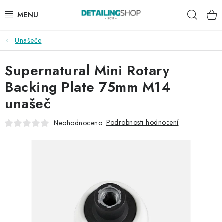
Přejít
Hleda
na
obsah
Unašeče
AKCE
Supernatural Mini Rotary
NOVINKY
Backing Plate 75mm M14
EXTERIÉR
unašeč
INTERIÉR
Podrobnosti hodnocení
Neohodnoceno
PŘÍSLUŠENSTVÍ
DÁRKOVÉ SADY A POUKAZY
ČLÁNKY