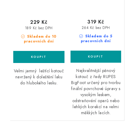
319 Kč
229 Kč
264 Kč bez DPH
189 Kč bez DPH
Skladem do 5
Skladem do 10
pracovních dní
pracovních dní
Nejkvalitnější pěnový
Velmi jemný leštící kotouč
kotouč z řady RUPES
navržený k doleštění laku
BigFoot určený pro tvorbu
do hlubokého lesku.
finální povrchové úpravy s
vysokým leskem,
odstraňování oparů nebo
lehkých korekcí na velmi
měkkých lacích.