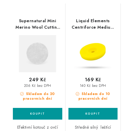
Supernatural Mini
Liquid Elements
Merino Wool Cutting
Centriforce Medium
Pad 75mm velmi silný
V2 125mm leštící
leštící kotouč
kotouč
249 Kč
169 Kč
206 Kč bez DPH
140 Kč bez DPH
Skladem do 20
Skladem do 10
pracovních dní
pracovních dní
Efektivní kotouč z ovčí
Středně silný leštící