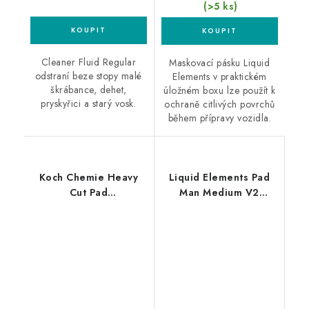
(>5 ks)
Cleaner Fluid Regular
Maskovací pásku Liquid
odstraní beze stopy malé
Elements v praktickém
škrábance, dehet,
úložném boxu lze použít k
pryskyřici a starý vosk.
ochraně citlivých povrchů
během přípravy vozidla.
Koch Chemie Heavy
Liquid Elements Pad
Cut Pad
Man Medium V2
126/140x23mm leštící
150mm leštící kotouč
kotouč