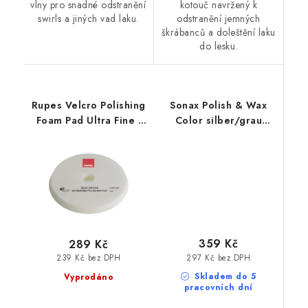
vlny pro snadné odstranění
kotouč navržený k
swirls a jiných vad laku.
odstranění jemných
škrábanců a doleštění laku
do lesku.
Rupes Velcro Polishing
Sonax Polish & Wax
Foam Pad Ultra Fine -
Color silber/grau
Mille 130/140mm
500ml leštěnka s
leštící kotouč
voskem
359 Kč
289 Kč
297 Kč bez DPH
239 Kč bez DPH
Skladem do 5
Vyprodáno
pracovních dní