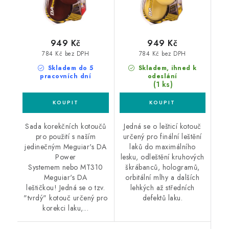
949 Kč
949 Kč
784 Kč bez DPH
784 Kč bez DPH
Skladem do 5
Skladem, ihned k
pracovních dní
odeslání
(1 ks)
Sada korekčních kotoučů
Jedná se o lešticí kotouč
pro použití s naším
určený pro finální leštění
jedinečným Meguiar's DA
laků do maximálního
Power
lesku, odleštění kruhových
Systemem nebo MT310
škrábanců, hologramů,
Meguiar's DA
orbitální mlhy a dalších
leštičkou! Jedná se o tzv.
lehkých až středních
"tvrdý" kotouč určený pro
defektů laku.
korekci laku,...