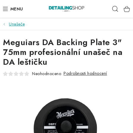
Přejít
Hleda
na
obsah
Unašeče
AKCE
Meguiars DA Backing Plate 3"
NOVINKY
75mm profesionální unašeč na
EXTERIÉR
DA leštičku
INTERIÉR
Podrobnosti hodnocení
Neohodnoceno
PŘÍSLUŠENSTVÍ
DÁRKOVÉ SADY A POUKAZY
ČLÁNKY