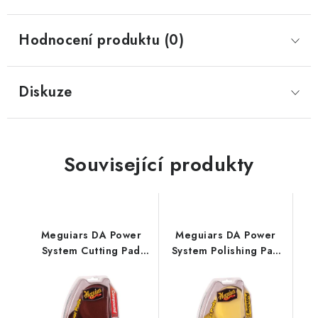
Hodnocení produktu (0)
Diskuze
Související produkty
Meguiars DA Power
Meguiars DA Power
System Cutting Pad
System Polishing Pad
Pack sada 4"
Pack sada 4" lešticích
korekčních kotoučů
kotoučů