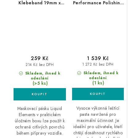
Klebeband 19mm x
Performance Polishing
50m maskovací páska
Compound Coarse 1L
3ks box
silná leštící pasta
1 539 Kč
259 Kč
1 272 Kč bez DPH
214 Kč bez DPH
Skladem, ihned k
Skladem, ihned k
odeslání
odeslání
(1 ks)
(>5 ks)
Vysoce výkonná leštící
Maskovací pásku Liquid
pasta navržená pro
Elements v praktickém
maximální účinnost. Je
úložném boxu lze použít k
ideální pro uživatele, kteří
ochraně citlivých povrchů
chtějí dosáhnout rychlého
během přípravy vozidla.