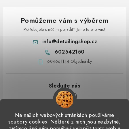
Pomůžeme vám s výběrem
Potřebujete s něčím poradit? Jsme tu pro vás!
info
@
detailingshop.cz
602542150
604661144 Objednávky
Z
Na našich webových stránkách používáme
á
soubory cookies. Některé z nich jsou nezbytné,
Přijímáme online platby
zatímco jiné nám pomáhají vylepšit tento web a