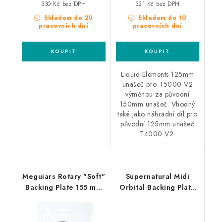
330 Kč bez DPH
321 Kč bez DPH
Skladem do 20
Skladem do 10
pracovních dní
pracovních dní
Liquid Elements 125mm
unašeč pro T5000 V2
výměnou za původní
150mm unašeč. Vhodný
také jako náhradní díl pro
původní 125mm unašeč
T4000 V2.
Meguiars Rotary "Soft"
Supernatural Midi
Backing Plate 155 mm
Orbital Backing Plate
unašeč na rotační
123mm unašeč pro
leštičku - "měkký"
orbitální leštičky