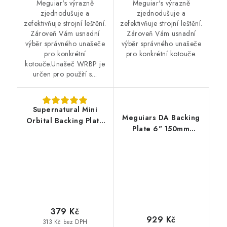
Meguiar's výrazně
Meguiar's výrazně
zjednodušuje a
zjednodušuje a
zefektivňuje strojní leštění.
zefektivňuje strojní leštění.
Zároveň Vám usnadní
Zároveň Vám usnadní
výběr správného unašeče
výběr správného unašeče
pro konkrétní
pro konkrétní kotouče.
kotouče.Unašeč WRBP je
určen pro použití s...
Supernatural Mini
Meguiars DA Backing
Orbital Backing Plate
Plate 6" 150mm
75mm 5/16" unašeč
profesionální unašeč
na DA leštičku
379 Kč
929 Kč
313 Kč bez DPH