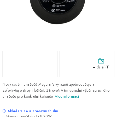
NAŠE SLUŽBY
KONTAKTY
PRODÁVANÉ ZNAČKY
BYDLENÍ
Věrnostní program
Všeobecné obchodní podmínky
Podmínky ochrany osobních údajů
Mapa serveru
+ další (1)
Nový systém unašečů Meguiar's výrazně zjednodušuje a
zefektivňuje strojní leštění. Zároveň Vám usnadní výběr správného
unašeče pro konkrétní kotouče.
Více informací
Skladem do 5 pracovních dní
17.8.2026