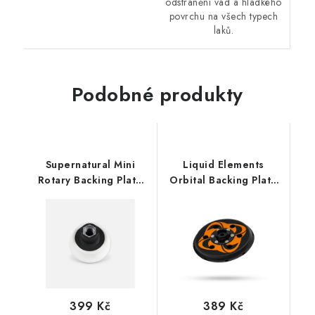
odstranění vad a hladkého
povrchu na všech typech
laků.
Podobné produkty
Supernatural Mini
Liquid Elements
Rotary Backing Plate
Orbital Backing Plate
75mm M14 unašeč
125mm 5/16" unašeč
pro T5000 V2 + T4000
V2
399 Kč
389 Kč