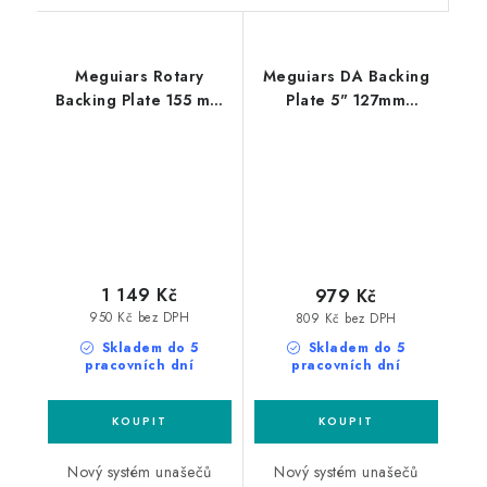
Meguiars Rotary
Meguiars DA Backing
Backing Plate 155 mm
Plate 5" 127mm
unašeč na rotační
profesionální unašeč
leštičku
na DA leštičku
1 149 Kč
979 Kč
950 Kč bez DPH
809 Kč bez DPH
Skladem do 5
Skladem do 5
pracovních dní
pracovních dní
Nový systém unašečů
Nový systém unašečů