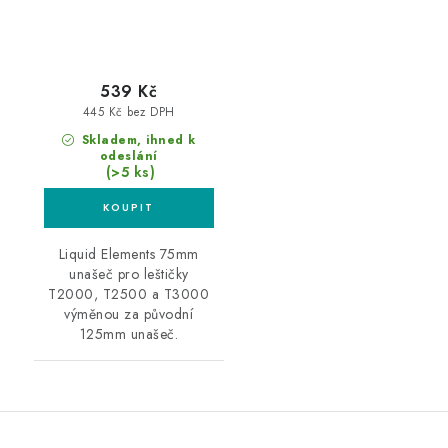
539 Kč
445 Kč bez DPH
Skladem, ihned k
odeslání
(>5 ks)
Liquid Elements 75mm
unašeč pro leštičky
T2000, T2500 a T3000
výměnou za původní
125mm unašeč.