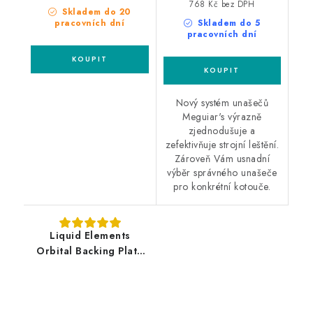
768 Kč bez DPH
Skladem do 20
pracovních dní
Skladem do 5
pracovních dní
Nový systém unašečů
Meguiar's výrazně
zjednodušuje a
zefektivňuje strojní leštění.
Zároveň Vám usnadní
výběr správného unašeče
pro konkrétní kotouče.
Liquid Elements
Orbital Backing Plate
75mm 5/16" unašeč
pro orbitální leštičku