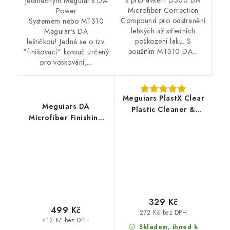
s přípravkem D300 DA
jedinečným Meguiar's DA
Microfiber Correction
Power
Compound pro odstranění
Systemem nebo MT310
lehkých až středních
Meguiar's DA
poškození laku. S
leštičkou! Jedná se o tzv.
použitím MT310 DA...
"finišovací" kotouč určený
pro voskování,...
Meguiars PlastX Clear
Meguiars DA
Plastic Cleaner &
Microfiber Finishing
Polish 296ml leštěnka
Disc 3" / 86 mm
na čiré plasty
profesionální
voskovací kotouč DA
Microfiber
329 Kč
499 Kč
272 Kč bez DPH
412 Kč bez DPH
Skladem, ihned k