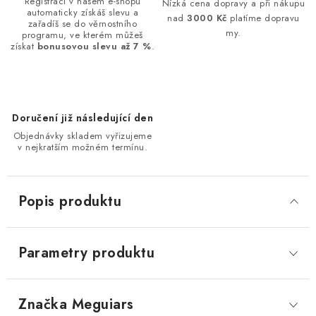
Registrací v našem e-shopu
Nízká cena dopravy a při nákupu
automaticky získáš slevu a
nad
3000 Kč
platíme dopravu
zařadíš se do věrnostního
my.
programu, ve kterém můžeš
získat
bonusovou slevu až 7 %
.
Doručení již následující den
Objednávky skladem vyřizujeme
v nejkratším možném termínu.
Popis produktu
Parametry produktu
Značka
 Meguiars