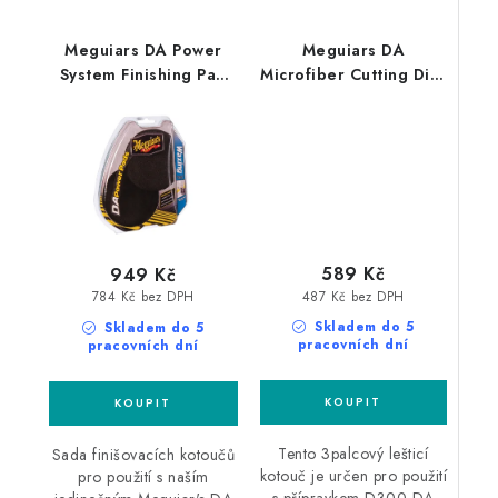
Meguiars DA Power
Meguiars DA
System Finishing Pad
Microfiber Cutting Disc
Pack sada 4"
3" 86mm 2ks
voskovacích kotoučů
profesionální lešticí
kotouč DA Microfiber
589 Kč
949 Kč
487 Kč bez DPH
784 Kč bez DPH
Skladem do 5
Skladem do 5
pracovních dní
pracovních dní
Tento 3palcový lešticí
Sada finišovacích kotoučů
kotouč je určen pro použití
pro použití s naším