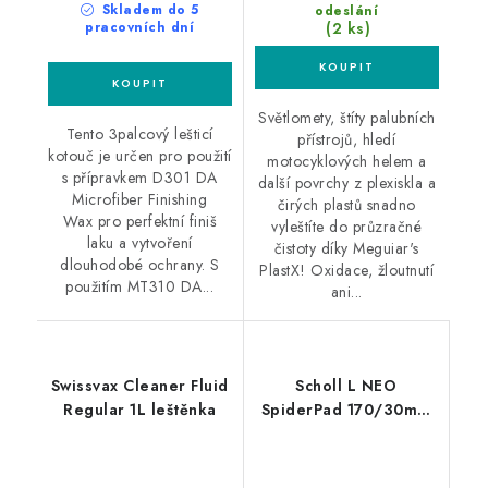
Skladem do 5
odeslání
(2 ks)
pracovních dní
Světlomety, štíty palubních
Tento 3palcový lešticí
přístrojů, hledí
kotouč je určen pro použití
motocyklových helem a
s přípravkem D301 DA
další povrchy z plexiskla a
Microfiber Finishing
čirých plastů snadno
Wax pro perfektní finiš
vyleštíte do průzračné
laku a vytvoření
čistoty díky Meguiar's
dlouhodobé ochrany. S
PlastX! Oxidace, žloutnutí
použitím MT310 DA...
ani...
Swissvax Cleaner Fluid
Scholl L NEO
Regular 1L leštěnka
SpiderPad 170/30mm
honey leštící kotouč