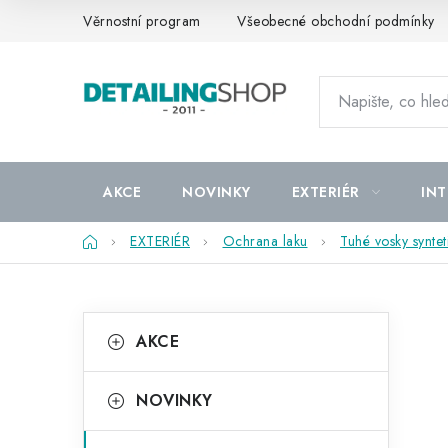
Přejít
Věrnostní program
Všeobecné obchodní podmínky
na
obsah
AKCE
NOVINKY
EXTERIÉR
INT
Domů
EXTERIÉR
Ochrana laku
Tuhé vosky syntet
P
K
Přeskočit
AKCE
kategorie
a
o
t
s
NOVINKY
e
t