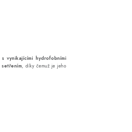
u
s vynikajícími hydrofobními
 setřením
, díky čemuž je jeho