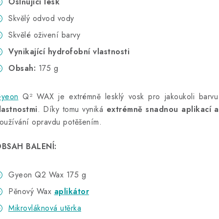
Oslňující lesk
Skvělý odvod vody
Skvělé oživení barvy
Vynikající hydrofobní vlastnosti
Obsah:
175 g
yeon
Q² WAX je extrémně lesklý vosk pro jakoukoli barv
lastnostmi
. Díky tomu vyniká
extrémně snadnou aplikací a
oužívání opravdu potěšením.
BSAH BALENÍ:
Gyeon Q2 Wax 175 g
Pěnový Wax
aplikátor
Mikrovláknová utěrka