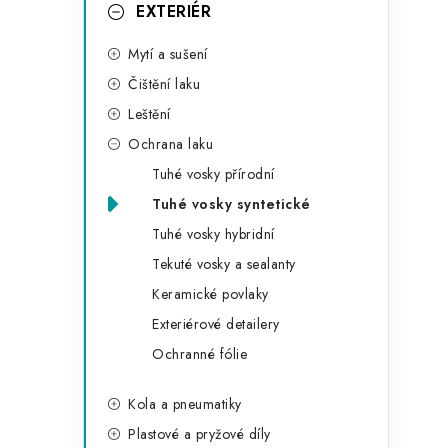
g
EXTERIÉR
r
o
Mytí a sušení
a
r
Čištění laku
n
i
Leštění
e
n
Ochrana laku
í
Tuhé vosky přírodní
Tuhé vosky syntetické
p
Tuhé vosky hybridní
a
Tekuté vosky a sealanty
n
Keramické povlaky
Exteriérové detailery
e
Ochranné fólie
l
Kola a pneumatiky
Plastové a pryžové díly