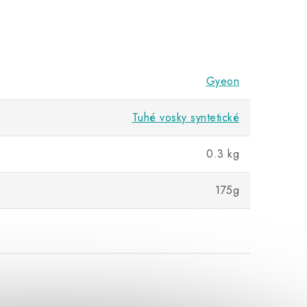
Gyeon
Tuhé vosky syntetické
0.3 kg
175g