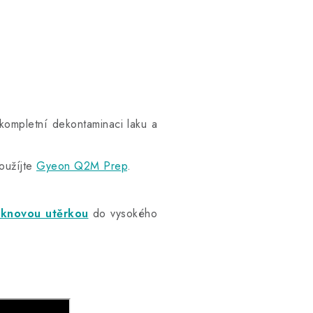
 kompletní dekontaminaci laku a
oužíjte
Gyeon Q2M Prep
.
áknovou utěrkou
do vysokého