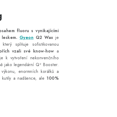
g
bsahem fluoru s vynikajícími
m leskem.
Gyeon
Q2 Wax
je
který splňuje sofistikovanou
ořích vzali své know-how
a
 je k vytvoření nekonvenčního
ě jako legendární Q² Booster.
 výkonu, enormních korálků a
o kutily a nadšence, ale
100%