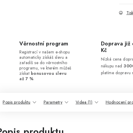
Tis
Věrnostní program
Doprava již 
Kč
Registrací v našem e-shopu
automaticky získáš slevu a
Nízká cena dopra
zařadíš se do věrnostního
nákupu nad
300
programu, ve kterém můžeš
platíme dopravu 
získat
bonusovou slevu
až 7 %
.
Popis produktu
Parametry
Videa (1)
Hodnocení pr
Popis produktu