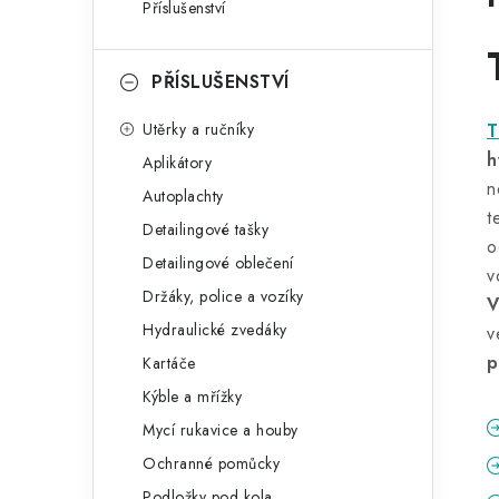
Příslušenství
PŘÍSLUŠENSTVÍ
Utěrky a ručníky
T
h
Aplikátory
n
Autoplachty
t
Detailingové tašky
o
Detailingové oblečení
v
Držáky, police a vozíky
V
Hydraulické zvedáky
v
p
Kartáče
Kýble a mřížky
Mycí rukavice a houby
Ochranné pomůcky
Podložky pod kola