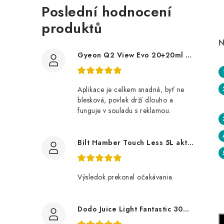
Poslední hodnocení
produktů
N
Gyeon Q2 View Evo 20+20ml nanopovlak na okna
Aplikace je celkem snadná, byť ne
blesková, povlak drží dlouho a
funguje v souladu s reklamou.
Bilt Hamber Touch Less 5L aktivní pěna
Výsledok prekonal očakávania.
Dodo Juice Light Fantastic 30ml měkký vosk