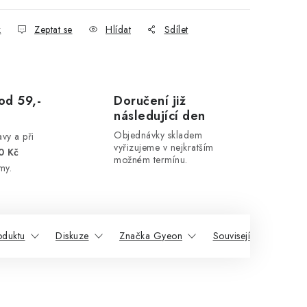
k
Zeptat se
Hlídat
Sdílet
od 59,-
Doručení již
následující den
Objednávky skladem
vy a při
vyřizujeme v nejkratším
0 Kč
možném termínu.
my.
oduktu
Diskuze
Značka Gyeon
Související produkty