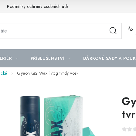
Podmínky ochrany osobních údajů
Mapa serveru
ERIÉR
PŘÍSLUŠENSTVÍ
DÁRKOVÉ SADY A POUK
ické
Gyeon Q2 Wax 175g tvrdý vosk
Gy
tv