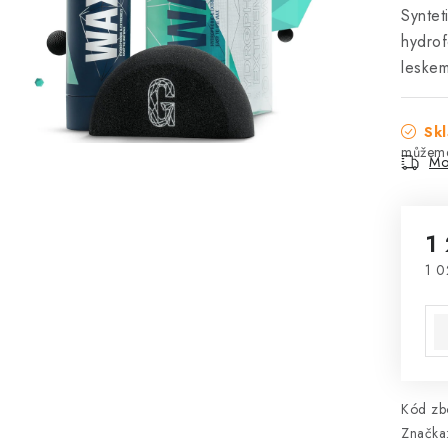
Synte
hydrof
leskem
Skl
Mo
1
1 0
Mě
Kód zbo
Značka