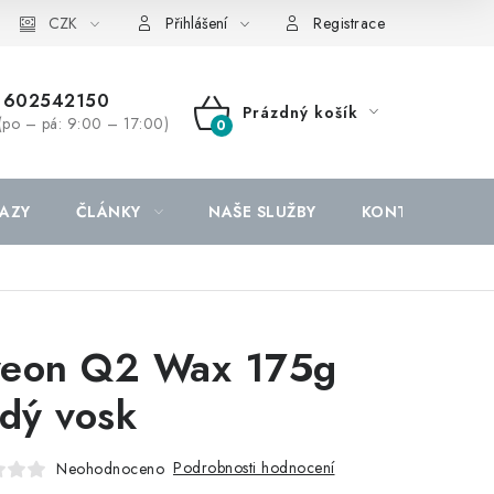
CZK
Přihlášení
Registrace
602542150
Prázdný košík
(po – pá: 9:00 – 17:00)
NÁKUPNÍ
KOŠÍK
AZY
ČLÁNKY
NAŠE SLUŽBY
KONTAKTY
eon Q2 Wax 175g
rdý vosk
Podrobnosti hodnocení
Neohodnoceno