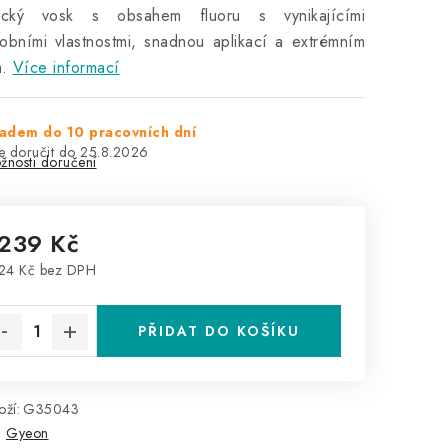
tický vosk s obsahem fluoru s vynikajícími
obními vlastnostmi, snadnou aplikací a extrémním
.
Více informací
adem do 10 pracovních dní
25.8.2026
žnosti doručení
 239 Kč
24 Kč bez DPH
rná cena:
PŘIDAT DO KOŠÍKU
ží:
G35043
:
Gyeon