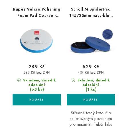
Rupes Velcro Polishing
Scholl M SpiderPad
Foam Pad Coarse -
145/25mm navy-blue
Mille 130/140mm
leštící kotouč
leštící kotouč
289 Kč
529 Kč
239 Kč bez DPH
437 Kč bez DPH
Skladem, ihned k
Skladem, ihned k
odeslání
odeslání
(>5 ks)
(1 ks)
Středně tvrdý kotouč s
kalibrovaným povrchem
pro maximální úběr laku