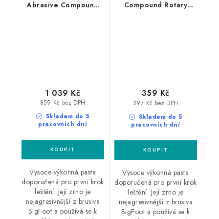
Abrasive Compound
Compound Rotary
Rotary 1L silná leštící
250ml silná leštící
pasta
pasta
1 039 Kč
359 Kč
859 Kč bez DPH
297 Kč bez DPH
Skladem do 5
Skladem do 5
pracovních dní
pracovních dní
Vysoce výkonná pasta
Vysoce výkonná pasta
doporučená pro první krok
doporučená pro první krok
leštění. Její zrno je
leštění. Její zrno je
nejagresivnější z brusiva
nejagresivnější z brusiva
BigFoot a používá se k
BigFoot a používá se k