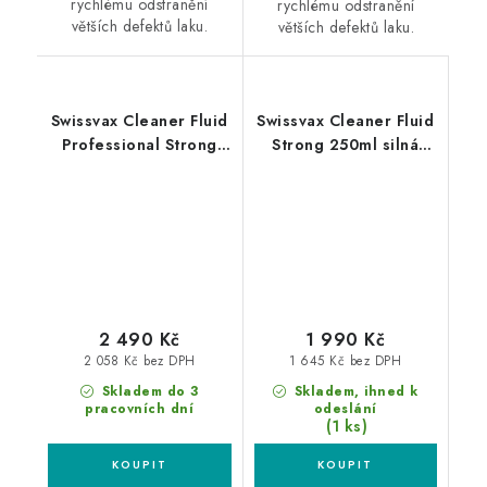
rychlému odstranění
rychlému odstranění
větších defektů laku.
větších defektů laku.
Swissvax Cleaner Fluid
Swissvax Cleaner Fluid
Professional Strong
Strong 250ml silná
500ml silná leštící
leštící pasta
pasta
2 490 Kč
1 990 Kč
2 058 Kč bez DPH
1 645 Kč bez DPH
Skladem do 3
Skladem, ihned k
pracovních dní
odeslání
(1 ks)