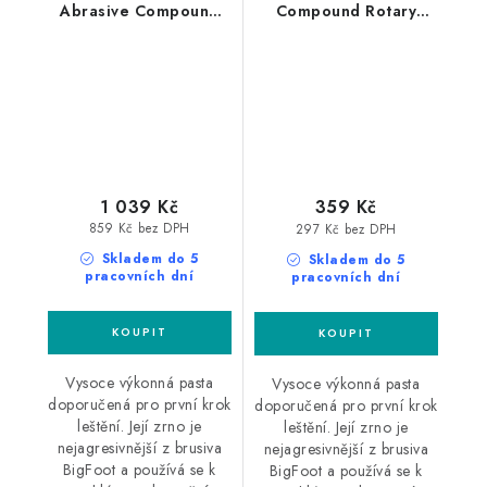
Abrasive Compound
Compound Rotary
Rotary 1L silná leštící
250ml silná leštící
pasta
pasta
1 039 Kč
359 Kč
859 Kč bez DPH
297 Kč bez DPH
Skladem do 5
Skladem do 5
pracovních dní
pracovních dní
Vysoce výkonná pasta
Vysoce výkonná pasta
doporučená pro první krok
doporučená pro první krok
leštění. Její zrno je
leštění. Její zrno je
nejagresivnější z brusiva
nejagresivnější z brusiva
BigFoot a používá se k
BigFoot a používá se k