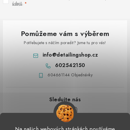
údajů
.
Pomůžeme vám s výběrem
Potřebujete s něčím poradit? Jsme tu pro vás!
info
@
detailingshop.cz
602542150
604661144 Objednávky
Z
Na našich webových stránkách používáme