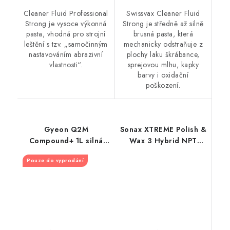
Cleaner Fluid Professional
Swissvax Cleaner Fluid
Strong je vysoce výkonná
Strong je středně až silně
pasta, vhodná pro strojní
brusná pasta, která
leštění s tzv. „samočinným
mechanicky odstraňuje z
nastavováním abrazivní
plochy laku škrábance,
vlastnosti“.
sprejovou mlhu, kapky
barvy i oxidační
poškození.
Gyeon Q2M
Sonax XTREME Polish &
Compound+ 1L silná
Wax 3 Hybrid NPT
leštící pasta
500ml leštěnka s
Pouze do vyprodání
voskem