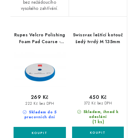
bez nežádoucího
vysokého zahřívání.
Rupes Velcro Polishing
Swissvax leštící kotouč
Foam Pad Coarse -
šedý tvrdý M 135mm
Rotary 130/135mm
leštící kotouč
450 Kč
269 Kč
372 Kč bez DPH
222 Kč bez DPH
Skladem, ihned k
Skladem do 5
odeslání
pracovních dní
(1 ks)