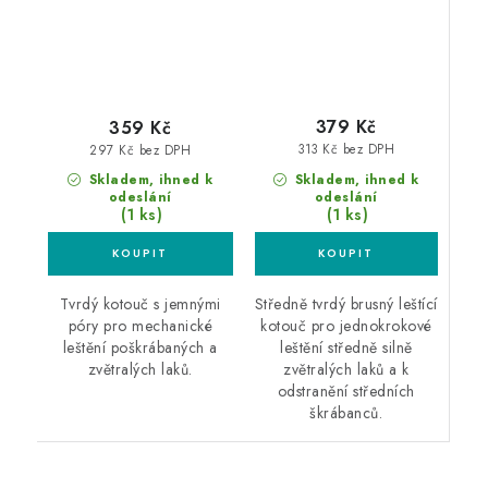
379 Kč
359 Kč
313 Kč bez DPH
297 Kč bez DPH
Skladem, ihned k
Skladem, ihned k
odeslání
odeslání
(1 ks)
(1 ks)
Středně tvrdý brusný leštící
Tvrdý kotouč s jemnými
kotouč pro jednokrokové
póry pro mechanické
leštění středně silně
leštění poškrábaných a
zvětralých laků a k
zvětralých laků.
odstranění středních
škrábanců.