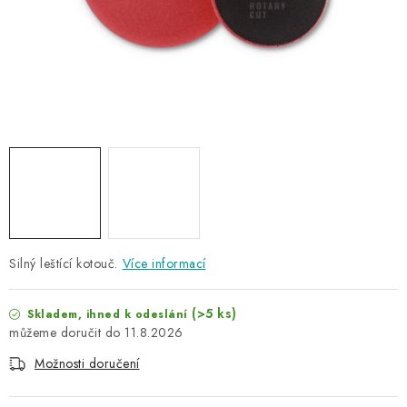
NAŠE SLUŽBY
KONTAKTY
PRODÁVANÉ ZNAČKY
BYDLENÍ
Věrnostní program
Všeobecné obchodní podmínky
Podmínky ochrany osobních údajů
Mapa serveru
Silný leštící kotouč.
Více informací
(>5 ks)
Skladem, ihned k odeslání
11.8.2026
Možnosti doručení