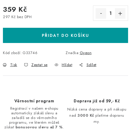
359 Kč
297 Kč bez DPH
Měrná cena:
PŘIDAT DO KOŠÍKU
Kód zboží:
G33746
Značka:
Gyeon
Tisk
Zeptat se
Hlídat
Sdílet
Věrnostní program
Doprava již od 59,- Kč
Registrací v našem e-shopu
Nízká cena dopravy a při nákupu
automaticky získáš slevu a
nad
3000 Kč
platíme dopravu
zařadíš se do věrnostního
my.
programu, ve kterém můžeš
získat
bonusovou slevu až 7 %
.