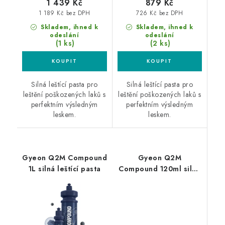
1 439 Kč
879 Kč
1 189 Kč bez DPH
726 Kč bez DPH
Skladem, ihned k
Skladem, ihned k
odeslání
odeslání
(1 ks)
(2 ks)
Silná leštící pasta pro
Silná leštící pasta pro
leštění poškozených laků s
leštění poškozených laků s
perfektním výsledným
perfektním výsledným
leskem.
leskem.
Gyeon Q2M Compound
Gyeon Q2M
1L silná leštící pasta
Compound 120ml silná
leštící pasta