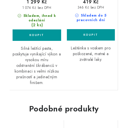
419 Kč
1 299 Kč
346 Kč bez DPH
1 074 Kč bez DPH
Skladem do 5
Skladem, ihned k
pracovních dní
odeslání
(2 ks)
Leštěnka s voskem pro
Silná leštící pasta,
poškozené, matné a
poskytuje vynikající výkon a
zvětralé laky.
vysokou míru
odstranění škrábanců v
kombinaci s velmi nízkou
prašností a jedinečným
finišem.
Podobné produkty