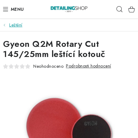
Přejít
Hleda
na
obsah
Leštění
AKCE
Gyeon Q2M Rotary Cut
NOVINKY
145/25mm leštící kotouč
EXTERIÉR
Podrobnosti hodnocení
Neohodnoceno
INTERIÉR
PŘÍSLUŠENSTVÍ
DÁRKOVÉ SADY A POUKAZY
ČLÁNKY