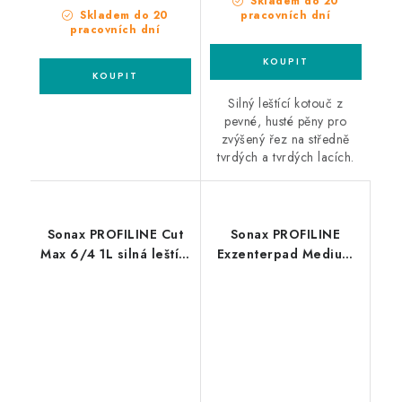
Skladem do 20
Skladem do 20
pracovních dní
pracovních dní
Silný leštící kotouč z
pevné, husté pěny pro
zvýšený řez na středně
tvrdých a tvrdých lacích.
Sonax PROFILINE Cut
Sonax PROFILINE
Max 6/4 1L silná leštící
Exzenterpad Medium
pasta
143mm středně leštící
kotouč