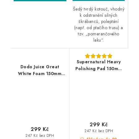
Šedý tvrdý kotouč, vhodný
k odstranění silných
škrábanců, poleptání
(např. od ptačího trusu) a
tzv. „pomerančového
laku“.
Supernatural Heavy
Dodo Juice Great
Polishing Pad 150mm
White Foam 150mm
silný leštící kotouč
silný leštící kotouč
299 Kč
299 Kč
247 Kč bez DPH
247 Kč bez DPH