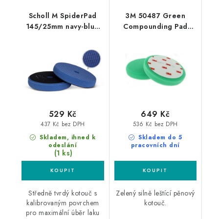
Scholl M SpiderPad
3M 50487 Green
145/25mm navy-blue
Compounding Pad
leštící kotouč
150mm leštící kotouč
529 Kč
649 Kč
437 Kč bez DPH
536 Kč bez DPH
Skladem, ihned k
Skladem do 5
odeslání
pracovních dní
(1 ks)
Středně tvrdý kotouč s
Zelený silně leštící pěnový
kalibrovaným povrchem
kotouč.
pro maximální úběr laku