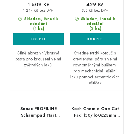
1 509 Kč
429 Kč
1 247 Kč bez DPH
355 Kč bez DPH
Skladem, ihned k
Skladem, ihned k
odeslání
odeslání
(1 ks)
(2 ks)
Silně abrazivní/brusná
Středně tvrdý kotouč s
pasta pro broušení velmi
otevřenými póry s velmi
zvětralých laků.
rovnoměrnými buňkami
pro mechanické leštění
laku pomocí excentrických
leštiček.
Sonax PROFILINE
Koch Chemie One Cut
Schaumpad Hart
Pad 150/160x23mm
160mm silný leštící
leštící kotouč
kotouč