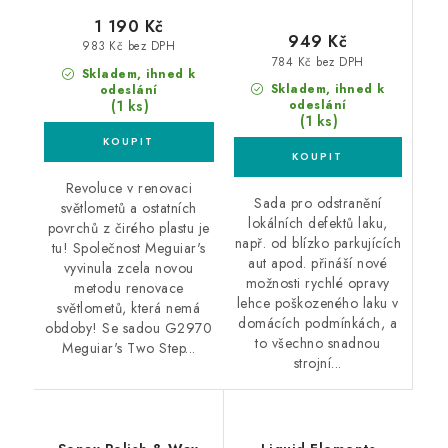
1 190 Kč
949 Kč
983 Kč bez DPH
784 Kč bez DPH
Skladem, ihned k
Skladem, ihned k
odeslání
(1 ks)
odeslání
(1 ks)
Revoluce v renovaci
Sada pro odstranění
světlometů a ostatních
lokálních defektů laku,
povrchů z čirého plastu je
např. od blízko parkujících
tu! Společnost Meguiar's
aut apod. přináší nové
vyvinula zcela novou
možnosti rychlé opravy
metodu renovace
lehce poškozeného laku v
světlometů, která nemá
domácích podmínkách, a
obdoby! Se sadou G2970
to všechno snadnou
Meguiar's Two Step...
strojní...