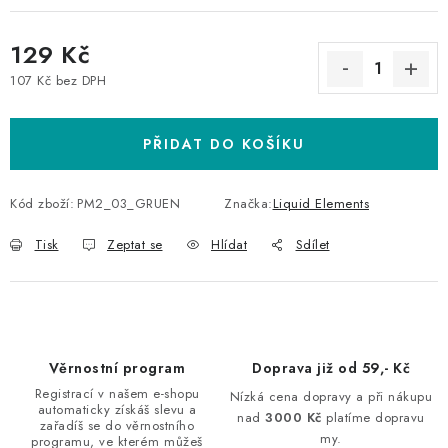
129 Kč
107 Kč bez DPH
Měrná cena:
PŘIDAT DO KOŠÍKU
Kód zboží:
PM2_03_GRUEN
Značka:
Liquid Elements
Tisk
Zeptat se
Hlídat
Sdílet
Věrnostní program
Doprava již od 59,- Kč
Registrací v našem e-shopu
Nízká cena dopravy a při nákupu
automaticky získáš slevu a
nad
3000 Kč
platíme dopravu
zařadíš se do věrnostního
my.
programu, ve kterém můžeš