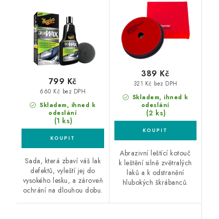
leštění + ochrana v
kotouč
jediném kroku
389 Kč
799 Kč
321 Kč bez DPH
660 Kč bez DPH
Skladem, ihned k
Skladem, ihned k
odeslání
(2 ks)
odeslání
(1 ks)
Abrazivní leštící kotouč
Sada, která zbaví váš lak
k leštění silně zvětralých
defektů, vyleští jej do
laků a k odstranění
vysokého lesku, a zároveň
hlubokých škrábanců.
ochrání na dlouhou dobu.