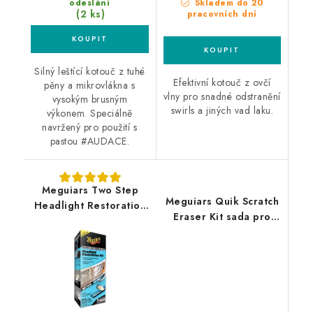
odeslání
Skladem do 20
(2 ks)
pracovních dní
Silný leštící kotouč z tuhé
Efektivní kotouč z ovčí
pěny a mikrovlákna s
vlny pro snadné odstranění
vysokým brusným
swirls a jiných vad laku.
výkonem. Speciálně
navržený pro použití s
pastou #AUDACE.
Meguiars Two Step
Meguiars Quik Scratch
Headlight Restoration
Eraser Kit sada pro
Kit sada na renovaci
lokální odstranění
středně poškozených
defektů laku
světlometů