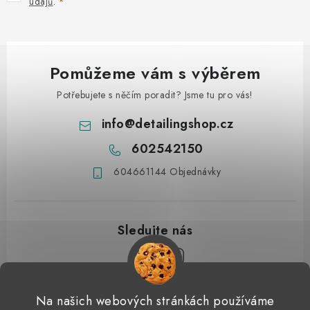
údajů
.
Pomůžeme vám s výběrem
Potřebujete s něčím poradit? Jsme tu pro vás!
info
@
detailingshop.cz
602542150
604661144 Objednávky
Z
Na našich webových stránkách používáme