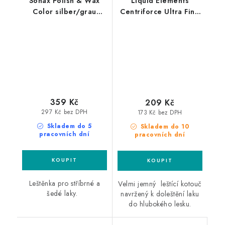
Sonax Polish & Wax
Liquid Elements
Color silber/grau
Centriforce Ultra Fine
500ml leštěnka s
V2 125mm leštící
voskem
kotouč
359 Kč
209 Kč
297 Kč bez DPH
173 Kč bez DPH
Skladem do 5
Skladem do 10
pracovních dní
pracovních dní
Leštěnka pro stříbrné a
Velmi jemný leštící kotouč
šedé laky.
navržený k doleštění laku
do hlubokého lesku.