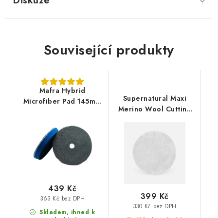
Diskuze
Související produkty
Mafra Hybrid
Supernatural Maxi
Microfiber Pad 145mm
Merino Wool Cutting
leštící kotouč
Pad 150mm leštící
kotouč
439 Kč
399 Kč
363 Kč bez DPH
330 Kč bez DPH
Skladem, ihned k