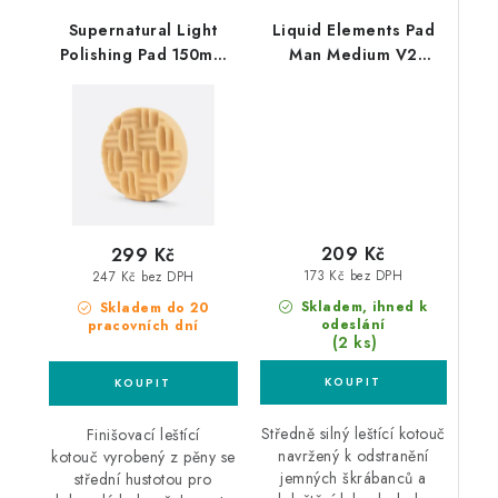
Supernatural Light
Liquid Elements Pad
Polishing Pad 150mm
Man Medium V2
středně silný leštící
150mm leštící kotouč
kotouč
209 Kč
299 Kč
173 Kč bez DPH
247 Kč bez DPH
Skladem, ihned k
Skladem do 20
odeslání
pracovních dní
(2 ks)
Středně silný leštící kotouč
Finišovací leštící
navržený k odstranění
kotouč vyrobený z pěny se
jemných škrábanců a
střední hustotou pro