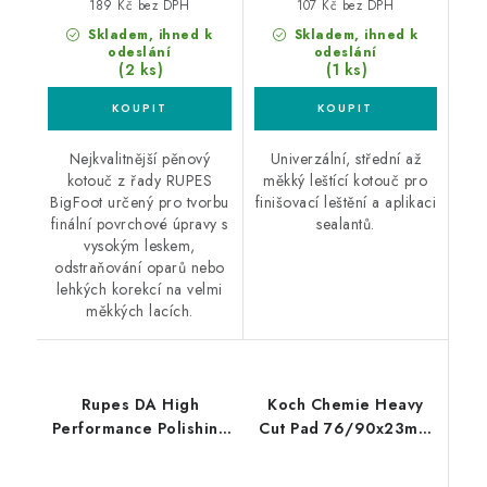
189 Kč bez DPH
107 Kč bez DPH
Skladem, ihned k
Skladem, ihned k
odeslání
odeslání
(2 ks)
(1 ks)
Nejkvalitnější pěnový
Univerzální, střední až
kotouč z řady RUPES
měkký leštící kotouč pro
BigFoot určený pro tvorbu
finišovací leštění a aplikaci
finální povrchové úpravy s
sealantů.
vysokým leskem,
odstraňování oparů nebo
lehkých korekcí na velmi
měkkých lacích.
Rupes DA High
Koch Chemie Heavy
Performance Polishing
Cut Pad 76/90x23mm
Compound Fine 1L
leštící kotouč
finišovací pasta