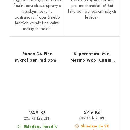
finální povrchové úpravy s
pro mechanické leštění
vysokým leskem,
laku pomocí excentrických
odstraňování oparů nebo
leštiček.
lehkých korekcí na velmi
měkkých lacích.
Rupes DA Fine
Supernatural Mini
Microfiber Pad 85mm
Merino Wool Cutting
leštící kotouč
Pad 75mm velmi silný
leštící kotouč
249 Kč
249 Kč
206 Kč bez DPH
206 Kč bez DPH
Skladem do 20
Skladem, ihned k