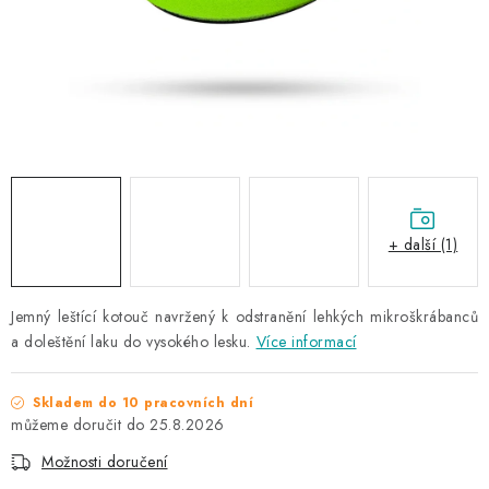
NAŠE SLUŽBY
KONTAKTY
PRODÁVANÉ ZNAČKY
BYDLENÍ
Věrnostní program
Všeobecné obchodní podmínky
+ další (1)
Podmínky ochrany osobních údajů
Mapa serveru
Jemný
leštící kotouč navržený k odstranění lehkých mikroškrábanců
a doleštění laku do vysokého lesku.
Více informací
Skladem do 10 pracovních dní
25.8.2026
Možnosti doručení