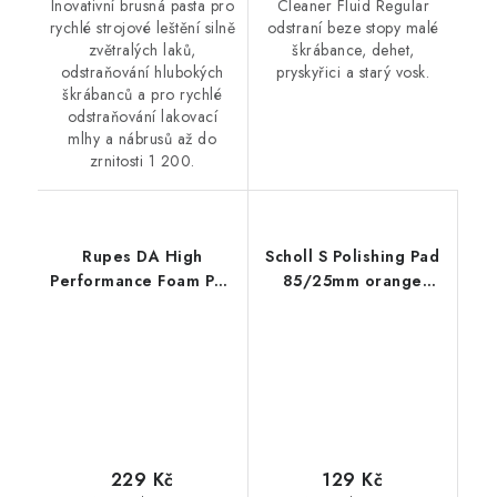
Inovativní brusná pasta pro
Cleaner Fluid Regular
rychlé strojové leštění silně
odstraní beze stopy malé
zvětralých laků,
škrábance, dehet,
odstraňování hlubokých
pryskyřici a starý vosk.
škrábanců a pro rychlé
odstraňování lakovací
mlhy a nábrusů až do
zrnitosti 1 200.
Rupes DA High
Scholl S Polishing Pad
Performance Foam Pad
85/25mm orange
Ultra Fine 80/100mm
leštící kotouč
leštící kotouč
229 Kč
129 Kč