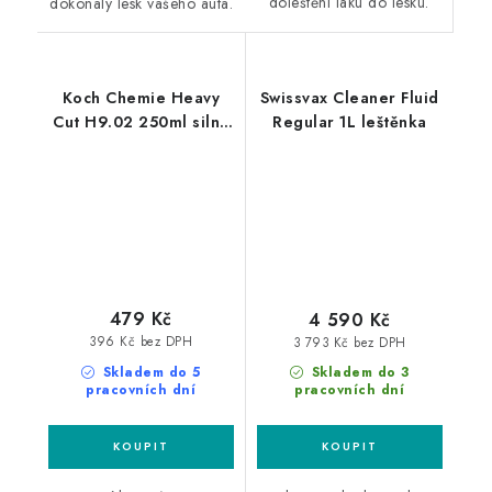
doleštění laku do lesku.
dokonalý lesk vašeho auta.
Koch Chemie Heavy
Swissvax Cleaner Fluid
Cut H9.02 250ml silná
Regular 1L leštěnka
leštící pasta
479 Kč
4 590 Kč
396 Kč bez DPH
3 793 Kč bez DPH
Skladem do 5
Skladem do 3
pracovních dní
pracovních dní