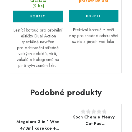
pracovních dní
odeslání
(2 ks)
Efektivní kotouč z ovčí
Leštící kotouč pro orbitální
vlny pro snadné odstranění
leštičky Dual Action
swirls a jiných vad laku.
speciálně navržen
pro odstranění středně
velkých defektů, vírů,
zákalů a hologramů na
plně vytvrzeném laku.
Podobné produkty
Koch Chemie Heavy
Meguiars 3-in-1 Wax
Cut Pad
473ml korekce +
150/160x23mm leštící