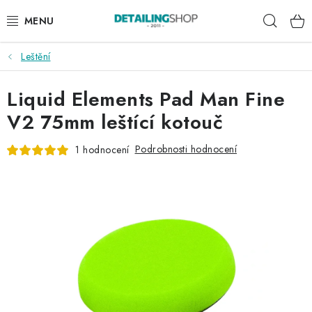
Přejít
Hleda
na
obsah
Leštění
AKCE
Liquid Elements Pad Man Fine
NOVINKY
V2 75mm leštící kotouč
EXTERIÉR
Podrobnosti hodnocení
1 hodnocení
INTERIÉR
PŘÍSLUŠENSTVÍ
DÁRKOVÉ SADY A POUKAZY
ČLÁNKY