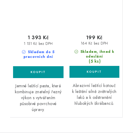
199 Kč
1 393 Kč
164 Kč bez DPH
1 151 Kč bez DPH
Skladem, ihned k
Skladem do 5
odeslání
pracovních dní
(5 ks)
Abrazivní leštící kotouč
Jemné leštící pasta, která
k leštění silně zvětralých
kombinuje znatelný řezný
laků a k odstranění
výkon s vytvářením
hlubokých škrábanců.
působivé povrchové
úpravy.