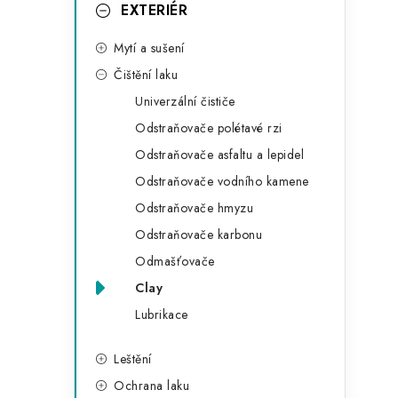
g
EXTERIÉR
r
o
Mytí a sušení
a
r
Čištění laku
n
i
Univerzální čističe
e
n
Odstraňovače polétavé rzi
í
Odstraňovače asfaltu a lepidel
Odstraňovače vodního kamene
p
Odstraňovače hmyzu
a
Odstraňovače karbonu
n
Odmašťovače
Clay
e
Lubrikace
l
Leštění
Ochrana laku