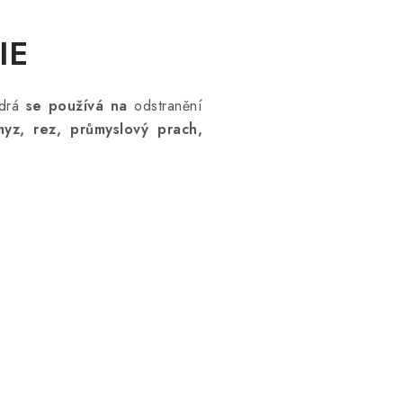
IE
odrá
se používá na
odstranění
yz, rez, průmyslový prach,