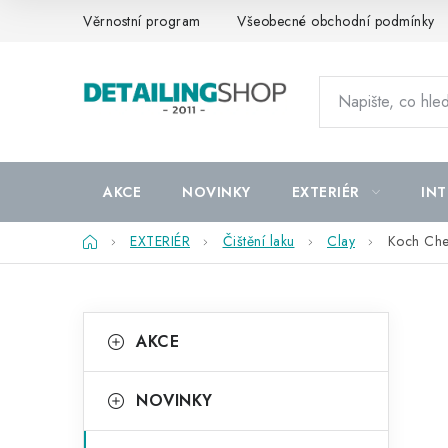
Přejít
Věrnostní program
Všeobecné obchodní podmínky
na
obsah
AKCE
NOVINKY
EXTERIÉR
INT
Domů
EXTERIÉR
Čištění laku
Clay
Koch Che
P
K
Přeskočit
AKCE
kategorie
a
o
t
s
NOVINKY
e
t