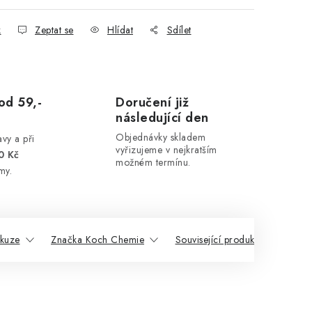
k
Zeptat se
Hlídat
Sdílet
od 59,-
Doručení již
následující den
Objednávky skladem
vy a při
vyřizujeme v nejkratším
0 Kč
možném termínu.
my.
skuze
Značka Koch Chemie
Související produkty
Pod