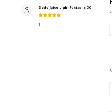
Dodo Juice Light Fantastic 30ml měkký vosk
B
1
B