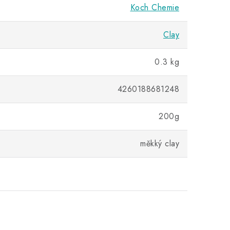
Koch Chemie
Clay
0.3 kg
4260188681248
200g
měkký clay