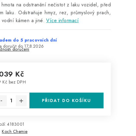
í hmota na odstranění nečistot z laku vozidel, před
ím laku. Odstraňuje hmyz, rez, průmyslový prach,
 vodní kámen a jiné.
Více informací
adem do 5 pracovních dní
17.8.2026
žnosti doručení
 039 Kč
9 Kč bez DPH
rná cena:
PŘIDAT DO KOŠÍKU
ží:
4183001
:
Koch Chemie