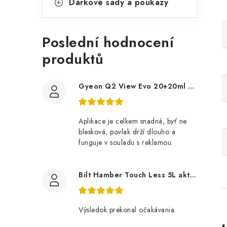
Dárkové sady a poukazy
Poslední hodnocení
produktů
Gyeon Q2 View Evo 20+20ml nanopovlak na okna
Aplikace je celkem snadná, byť ne
blesková, povlak drží dlouho a
funguje v souladu s reklamou.
Bilt Hamber Touch Less 5L aktivní pěna
Výsledok prekonal očakávania.