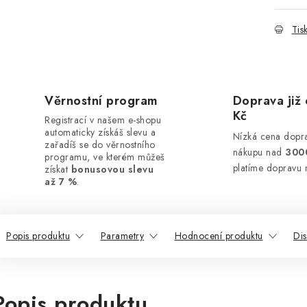
Tis
Věrnostní program
Doprava již 
Kč
Registrací v našem e-shopu
automaticky získáš slevu a
Nízká cena dopra
zařadíš se do věrnostního
nákupu nad
300
programu, ve kterém můžeš
platíme dopravu 
získat
bonusovou slevu
až 7 %
.
Popis produktu
Parametry
Hodnocení produktu
Di
Popis produktu