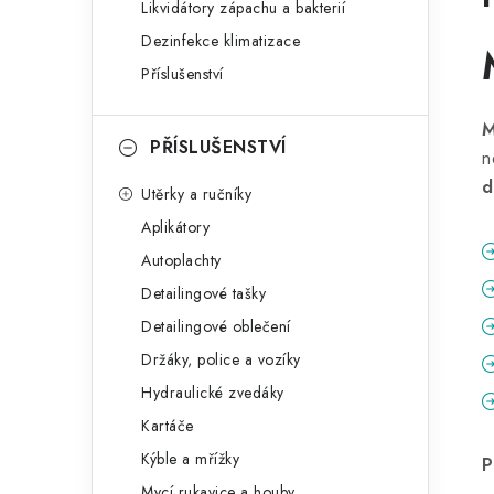
Likvidátory zápachu a bakterií
Dezinfekce klimatizace
Příslušenství
PŘÍSLUŠENSTVÍ
n
d
Utěrky a ručníky
Aplikátory
Autoplachty
Detailingové tašky
Detailingové oblečení
Držáky, police a vozíky
Hydraulické zvedáky
Kartáče
Kýble a mřížky
P
Mycí rukavice a houby