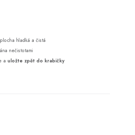
locha hladká a čistá
ána nečistotami
te a
uložte zpět do krabičky