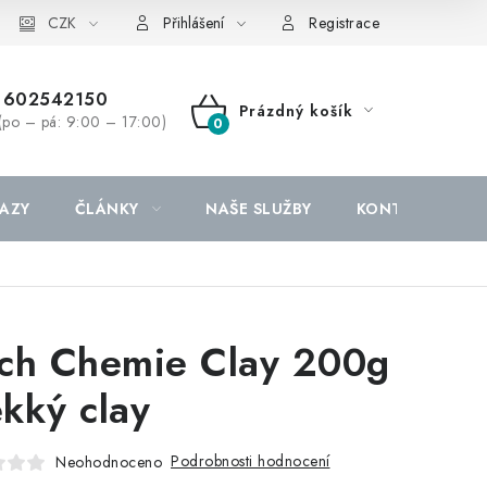
CZK
Přihlášení
Registrace
602542150
Prázdný košík
(po – pá: 9:00 – 17:00)
NÁKUPNÍ
KOŠÍK
AZY
ČLÁNKY
NAŠE SLUŽBY
KONTAKTY
ch Chemie Clay 200g
kký clay
Podrobnosti hodnocení
Neohodnoceno