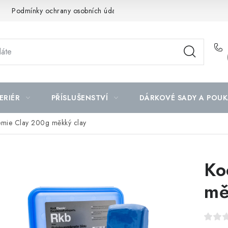
Podmínky ochrany osobních údajů
Mapa serveru
ERIÉR
PŘÍSLUŠENSTVÍ
DÁRKOVÉ SADY A POUK
mie Clay 200g měkký clay
Ko
mě