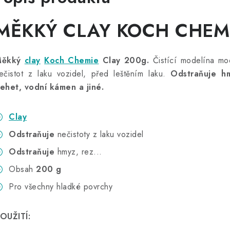
MĚKKÝ CLAY KOCH CHEM
Měkký
clay
Koch Chemie
Clay 200g.
Čistící modelína m
ečistot z laku vozidel, před leštěním laku.
Odstraňuje hm
ehet, vodní kámen a jiné.
Clay
Odstraňuje
nečistoty z laku vozidel
Odstraňuje
hmyz, rez...
Obsah
200 g
Pro všechny hladké povrchy
OUŽITÍ: