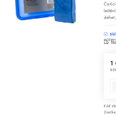
Čistíc
leštěn
dehet,
Skl
Mo
1
85
Mě
Kód zbo
Značka