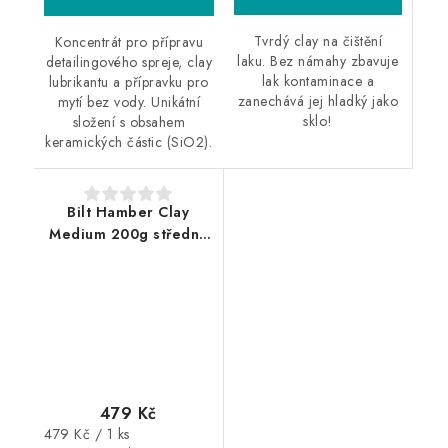
Tvrdý clay na čištění
Koncentrát pro přípravu
laku. Bez námahy zbavuje
detailingového spreje, clay
lak kontaminace a
lubrikantu a přípravku pro
zanechává jej hladký jako
mytí bez vody. Unikátní
sklo!
složení s obsahem
keramických částic (SiO2).
Bilt Hamber Clay
Medium 200g středně
tvrdý clay
479 Kč
Měrná
479 Kč / 1 ks