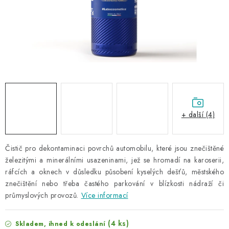
NAŠE SLUŽBY
KONTAKTY
PRODÁVANÉ ZNAČKY
BYDLENÍ
Věrnostní program
Všeobecné obchodní podmínky
+ další (4)
Podmínky ochrany osobních údajů
Mapa serveru
Čistič pro dekontaminaci povrchů automobilu, které jsou znečištěné
železitými a minerálními usazeninami, jež se hromadí na karoserii,
ráfcích a oknech v důsledku působení kyselých dešťů, městského
znečištění nebo třeba častého parkování v blízkosti nádraží či
průmyslových provozů.
Více informací
(4 ks)
Skladem, ihned k odeslání