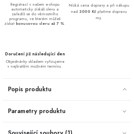
Registrací v našem e-shopu
Nízká cena dopravy a při nákupu
automaticky získáš slevu a
nad
3000 Kč
platíme dopravu
zařadíš se do věrnostního
my.
programu, ve kterém můžeš
získat
bonusovou slevu až 7 %
.
Doručení již následující den
Objednávky skladem vyřizujeme
v nejkratším možném termínu.
Popis produktu
Parametry produktu
Související soubory (1)