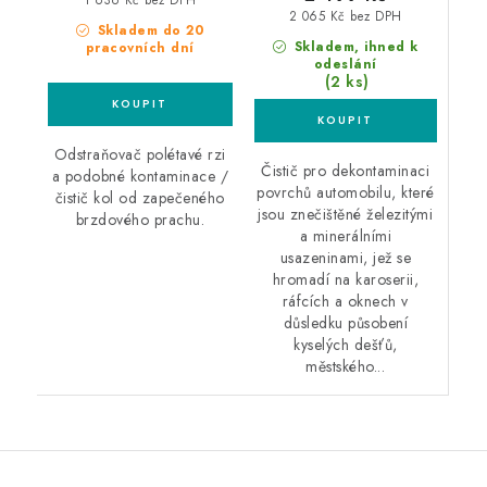
1 636 Kč bez DPH
2 065 Kč bez DPH
Skladem do 20
Skladem, ihned k
pracovních dní
odeslání
(2 ks)
Odstraňovač polétavé rzi
Čistič pro dekontaminaci
a podobné kontaminace /
povrchů automobilu, které
čistič kol od zapečeného
jsou znečištěné železitými
brzdového prachu.
a minerálními
usazeninami, jež se
hromadí na karoserii,
ráfcích a oknech v
důsledku působení
kyselých dešťů,
městského...