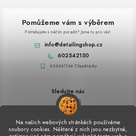
Pomůžeme vám s výběrem
Potřebujete s něčím poradit? Jsme tu pro vás!
info
@
detailingshop.cz
602542150
604661144 Objednávky
Z
Na našich webových stránkách používáme
á
soubory cookies. Některé z nich jsou nezbytné,
Přijímáme online platby