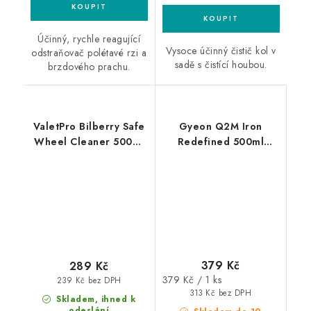
Účinný, rychle reagující
Vysoce účinný čistič kol v
odstraňovač polétavé rzi a
sadě s čistící houbou.
brzdového prachu.
ValetPro Bilberry Safe
Gyeon Q2M Iron
Wheel Cleaner 500ml
Redefined 500ml
čistič kol
odstraňovač polétavé
rzi
379 Kč
289 Kč
Měrná
379 Kč / 1 ks
239 Kč bez DPH
cena:
313 Kč bez DPH
Skladem, ihned k
odeslání