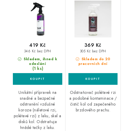
rzi
419 Kč
369 Kč
346 Kč bez DPH
305 Kč bez DPH
Skladem, ihned k
Skladem do 20
odeslání
pracovních dní
(1 ks)
Unikátní přípravek na
Odstraňovač polétavé rzi
snadné a bezpečné
a podobné kontaminace /
odstranění vzdušné
čistič kol od zapečeného
koroze (náletové rzi,
brzdového prachu.
polétavé rzi) z laku, skel a
disků kol. Odstraňuje
hnědé tečky z laku.