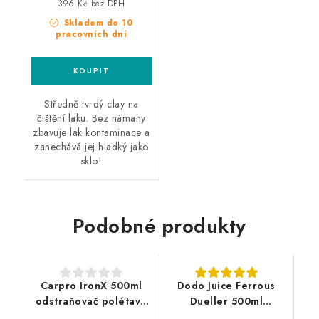
cena:
396 Kč bez DPH
Skladem do 10
pracovních dní
Středně tvrdý clay na
čištění laku. Bez námahy
zbavuje lak kontaminace a
zanechává jej hladký jako
sklo!
Podobné produkty
Carpro IronX 500ml
Dodo Juice Ferrous
odstraňovač polétavé
Dueller 500ml
rzi
odstraňovač polétavé