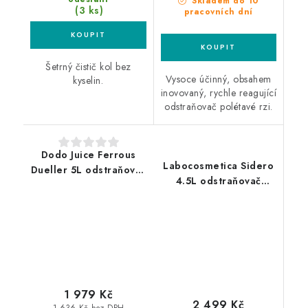
Skladem do 10
(3 ks)
pracovních dní
Šetrný čistič kol bez
Vysoce účinný, obsahem
kyselin.
inovovaný, rychle reagující
odstraňovač polétavé rzi.
Dodo Juice Ferrous
Labocosmetica Sidero
Dueller 5L odstraňovač
4.5L odstraňovač
polétavé rzi
polétavé rzi
1 979 Kč
2 499 Kč