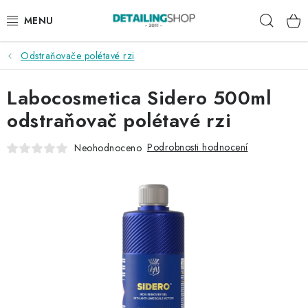
Přejít
Hleda
na
obsah
Odstraňovače polétavé rzi
AKCE
Labocosmetica Sidero 500ml
NOVINKY
odstraňovač polétavé rzi
EXTERIÉR
Podrobnosti hodnocení
Neohodnoceno
INTERIÉR
PŘÍSLUŠENSTVÍ
DÁRKOVÉ SADY A POUKAZY
ČLÁNKY