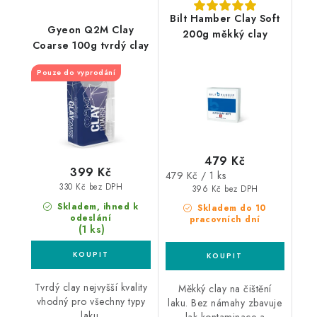
Bilt Hamber Clay Soft
Gyeon Q2M Clay
200g měkký clay
Coarse 100g tvrdý clay
Pouze do vyprodání
479 Kč
399 Kč
Měrná
479 Kč / 1 ks
330 Kč bez DPH
cena:
396 Kč bez DPH
Skladem, ihned k
Skladem do 10
odeslání
pracovních dní
(1 ks)
Tvrdý clay nejvyšší kvality
Měkký clay na čištění
vhodný pro všechny typy
laku. Bez námahy zbavuje
laku.
lak kontaminace a