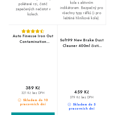
kola s aktivním
polétavé rzi, čistič
indikátorem. Bezpečný pro
zapečených nečistot v
všechny typy ráfků (i pro
kolech.
leštěná hliníková kola).
Auto Finesse Iron Out
Soft99 New Brake Dust
Contamination
Cleaner 400ml čistič
Remover 500ml
kol
odstraňovač polétavé
rzi
389 Kč
459 Kč
321 Kč bez DPH
379 Kč bez DPH
Skladem do 10
pracovních dní
Skladem do 5
pracovních dní