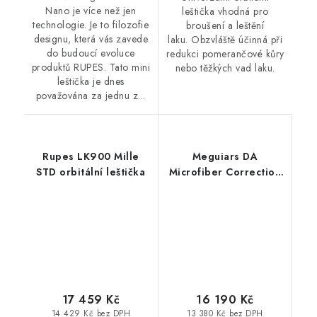
Nano je více než jen
leštička vhodná pro
technologie. Je to filozofie
broušení a leštění
designu, která vás zavede
laku. Obzvláště účinná při
do budoucí evoluce
redukci pomerančové kůry
produktů RUPES. Tato mini
nebo těžkých vad laku.
leštička je dnes
považována za jednu z...
Rupes LK900 Mille
Meguiars DA
STD orbitální leštička
Microfiber Correction
System 5" - DA
Polisher Kit
profesionální sada pro
renovaci laku DA
Microfiber 5"
17 459 Kč
16 190 Kč
14 429 Kč bez DPH
13 380 Kč bez DPH