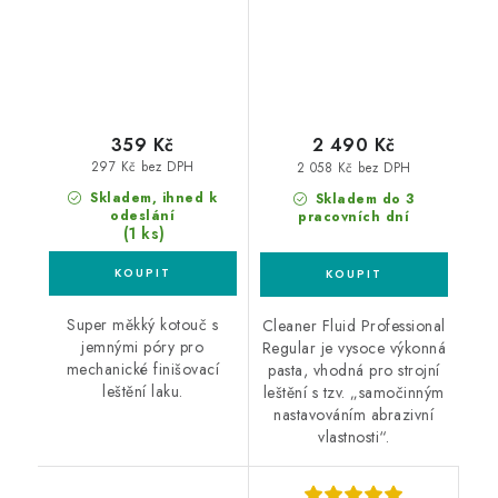
359 Kč
2 490 Kč
297 Kč bez DPH
2 058 Kč bez DPH
Skladem, ihned k
Skladem do 3
odeslání
pracovních dní
(1 ks)
Super měkký kotouč s
Cleaner Fluid Professional
jemnými póry pro
Regular je vysoce výkonná
mechanické finišovací
pasta, vhodná pro strojní
leštění laku.
leštění s tzv. „samočinným
nastavováním abrazivní
vlastnosti“.