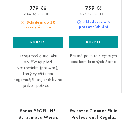
759 Kč
779 Kč
627 Kč bez DPH
644 Kč bez DPH
Skladem do 5
Skladem do 20
pracovních dní
pracovních dní
Brusná politura s vysokým
Ultrajemný čistič laku
obsahem brusných částic.
používaný před
voskováním (pre-wax),
který vyleští i ten
nejjemnější lak, aniž by ho
jakkoli poškodil.
Sonax PROFILINE
Swissvax Cleaner Fluid
Schaumpad Weich
Professional Regular
160mm finišovací
500ml finišovací pasta
leštící kotouč