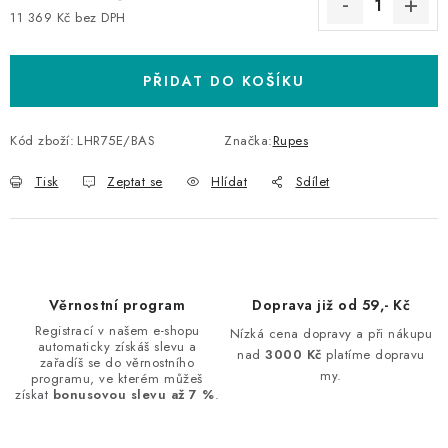
11 369 Kč bez DPH
Měrná cena:
PŘIDAT DO KOŠÍKU
Kód zboží:
LHR75E/BAS
Značka:
Rupes
Tisk
Zeptat se
Hlídat
Sdílet
Věrnostní program
Doprava již od 59,- Kč
Registrací v našem e-shopu
Nízká cena dopravy a při nákupu
automaticky získáš slevu a
nad
3000 Kč
platíme dopravu
zařadíš se do věrnostního
my.
programu, ve kterém můžeš
získat
bonusovou slevu až 7 %
.