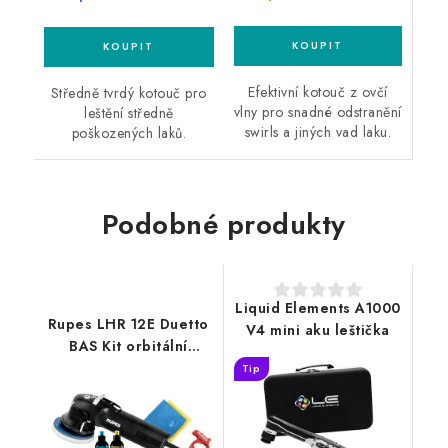
Efektivní kotouč z ovčí
Středně tvrdý kotouč pro
vlny pro snadné odstranění
leštění středně
swirls a jiných vad laku.
poškozených laků.
Podobné produkty
Liquid Elements A1000
Rupes LHR 12E Duetto
V4 mini aku leštička
BAS Kit orbitální
leštička sada
Tip