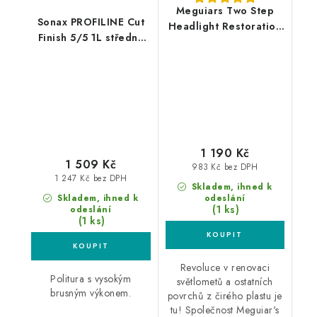
Meguiars Two Step
Sonax PROFILINE Cut
Headlight Restoration
Finish 5/5 1L středně
Kit sada na renovaci
silná leštící pasta
středně poškozených
světlometů
1 190 Kč
1 509 Kč
983 Kč bez DPH
1 247 Kč bez DPH
Skladem, ihned k
Skladem, ihned k
odeslání
(1 ks)
odeslání
(1 ks)
Revoluce v renovaci
Politura s vysokým
světlometů a ostatních
brusným výkonem.
povrchů z čirého plastu je
tu! Společnost Meguiar's