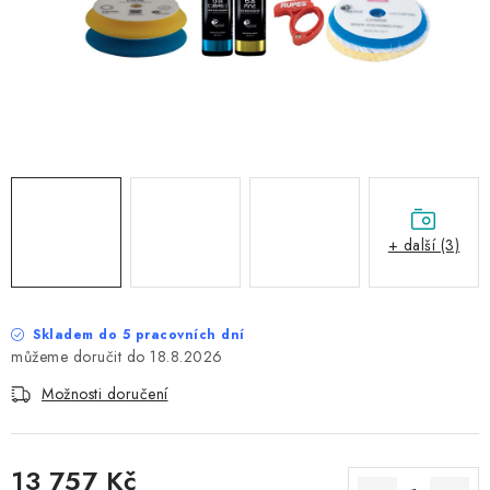
NAŠE SLUŽBY
KONTAKTY
PRODÁVANÉ ZNAČKY
BYDLENÍ
Věrnostní program
Všeobecné obchodní podmínky
+ další (3)
Podmínky ochrany osobních údajů
Mapa serveru
Skladem do 5 pracovních dní
18.8.2026
Možnosti doručení
13 757 Kč