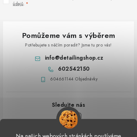
údajů
.
Pomůžeme vám s výběrem
Potřebujete s něčím poradit? Jsme tu pro vás!
info
@
detailingshop.cz
602542150
604661144 Objednávky
Z
Na našich webových stránkách používáme