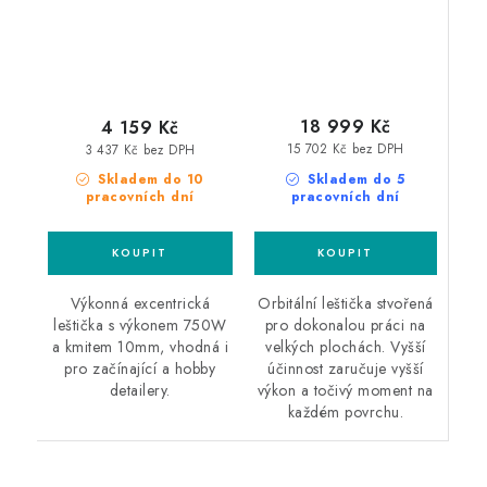
18 999 Kč
4 159 Kč
15 702 Kč bez DPH
3 437 Kč bez DPH
Skladem do 5
Skladem do 10
pracovních dní
pracovních dní
Orbitální leštička stvořená
Výkonná excentrická
pro dokonalou práci na
leštička s výkonem 750W
velkých plochách. Vyšší
a kmitem 10mm, vhodná i
účinnost zaručuje vyšší
pro začínající a hobby
výkon a točivý moment na
detailery.
každém povrchu.