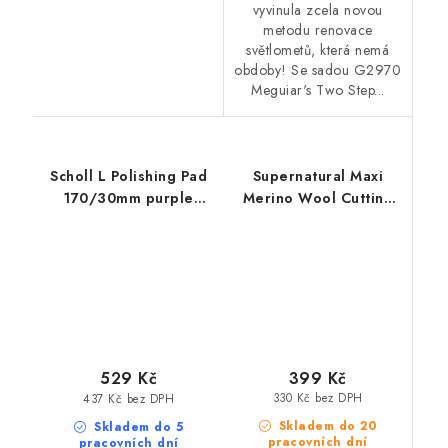
vyvinula zcela novou
metodu renovace
světlometů, která nemá
obdoby! Se sadou G2970
Meguiar's Two Step...
Scholl L Polishing Pad
Supernatural Maxi
170/30mm purple
Merino Wool Cutting
leštící kotouč
Pad 150mm leštící
kotouč
399 Kč
529 Kč
330 Kč bez DPH
437 Kč bez DPH
Skladem do 20
Skladem do 5
pracovních dní
pracovních dní