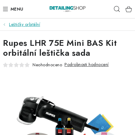
Přejít
Hleda
na
obsah
Leštičky orbitální
AKCE
Rupes LHR 75E Mini BAS Kit
NOVINKY
orbitální leštička sada
EXTERIÉR
Podrobnosti hodnocení
Neohodnoceno
INTERIÉR
PŘÍSLUŠENSTVÍ
DÁRKOVÉ SADY A POUKAZY
ČLÁNKY