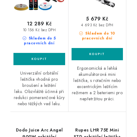
5 679 Kč
12 289 Kč
4 693 Kč bez DPH
10 156 Kč bez DPH
Skladem do 10
Skladem do 5
pracovních dní
pracovních dní
Ergonomická a lehká
Univerzální orbitální
akumulátorová mini
leštička vhodná pro
leštička, s rotačním nebo
broušení a leštění
excentrickým leštícím
laku. Obzvláště účinná při
režimem a 2 bateriemi pro
redukci pomerančové kůry
nepřetržitou práci.
nebo těžkých vad laku.
Dodo Juice Arc Angel
Rupes LHR 75E Mini
900W orbitální
STD orbitální leštička