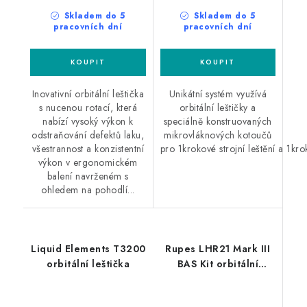
Skladem do 5
Skladem do 5
pracovních dní
pracovních dní
Inovativní orbitální leštička
Unikátní systém využívá
s nucenou rotací, která
orbitální leštičky a
nabízí vysoký výkon k
speciálně konstruovaných
odstraňování defektů laku,
mikrovláknových kotoučů
všestrannost a konzistentní
pro 1krokové strojní leštění a 1krok
výkon v ergonomickém
balení navrženém s
ohledem na pohodlí...
Liquid Elements T3200
Rupes LHR21 Mark III
orbitální leštička
BAS Kit orbitální
leštička sada