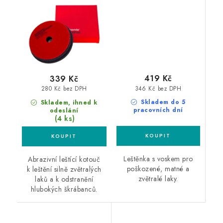
kotouč
voskem
419 Kč
339 Kč
346 Kč bez DPH
280 Kč bez DPH
Skladem do 5
Skladem, ihned k
pracovních dní
odeslání
(4 ks)
Leštěnka s voskem pro
Abrazivní leštící kotouč
poškozené, matné a
k leštění silně zvětralých
zvětralé laky.
laků a k odstranění
hlubokých škrábanců.