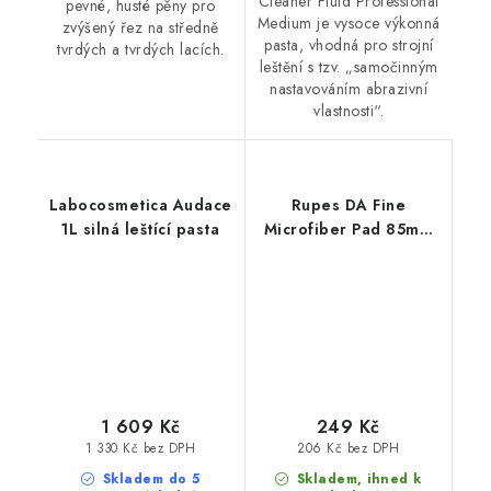
Cleaner Fluid Professional
pevné, husté pěny pro
Medium je vysoce výkonná
zvýšený řez na středně
pasta, vhodná pro strojní
tvrdých a tvrdých lacích.
leštění s tzv. „samočinným
nastavováním abrazivní
vlastnosti“.
Labocosmetica Audace
Rupes DA Fine
1L silná leštící pasta
Microfiber Pad 85mm
leštící kotouč
1 609 Kč
249 Kč
1 330 Kč bez DPH
206 Kč bez DPH
Skladem do 5
Skladem, ihned k