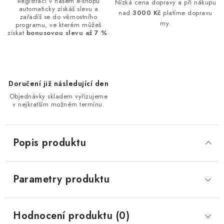
Registrací v našem e-shopu
Nízká cena dopravy a při nákupu
automaticky získáš slevu a
nad
3000 Kč
platíme dopravu
zařadíš se do věrnostního
my.
programu, ve kterém můžeš
získat
bonusovou slevu až 7 %
.
Doručení již následující den
Objednávky skladem vyřizujeme
v nejkratším možném termínu.
Popis produktu
Parametry produktu
Hodnocení produktu (0)