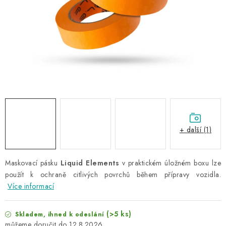
NAŠE SLUŽBY
KONTAKTY
PRODÁVANÉ ZNAČKY
BYDLENÍ
Věrnostní program
Všeobecné obchodní podmínky
Podmínky ochrany osobních údajů
Mapa serveru
+ další (1)
Maskovací pásku
Liquid Elements
v praktickém úložném boxu lze
použít k ochraně citlivých povrchů během přípravy vozidla.
Více informací
(>5 ks)
Skladem, ihned k odeslání
12.8.2026