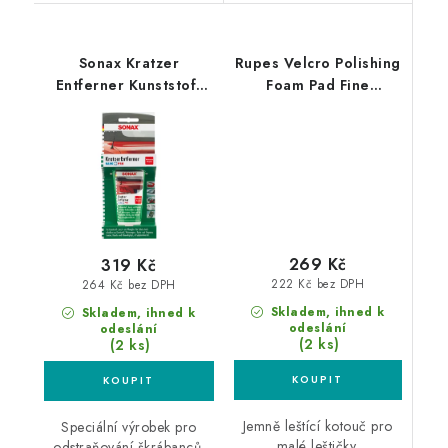
Sonax Kratzer
Rupes Velcro Polishing
Entferner Kunststoff
Foam Pad Fine
NanoPro 75ml
50/70mm leštící
odstraňovač škrábanců
kotouč
z plastů
269 Kč
319 Kč
222 Kč bez DPH
264 Kč bez DPH
Skladem, ihned k
Skladem, ihned k
odeslání
odeslání
(2 ks)
(2 ks)
Jemně leštící kotouč pro
Speciální výrobek pro
malé leštičky.
odstraňování škrábanců.