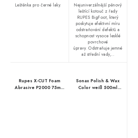
Leštěnka pro černé laky.
Nejuniverzálnější pěnový
leštící kotouč z řady
RUPES BigFoot, který
poskytuje efektivní míru
odstraňování defektů a
schopnost vysoce lesklé
povrchové
úpravy. Odstraňuje jemné
až střední vady,...
Rupes X-CUT Foam
Sonax Polish & Wax
Abrasive P2000 75mm
Color weiß 500ml
brusný kotouč
leštěnka s voskem