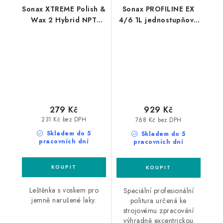
Sonax XTREME Polish &
Sonax PROFILINE EX
Wax 2 Hybrid NPT
4/6 1L jednostupňová
250ml leštěnka s
leštící pasta
voskem
279 Kč
929 Kč
231 Kč bez DPH
768 Kč bez DPH
Skladem do 5
Skladem do 5
pracovních dní
pracovních dní
Leštěnka s voskem pro
Speciální profesionální
jemně narušené laky.
politura určená ke
strojovému zpracování
výhradně excentrickou