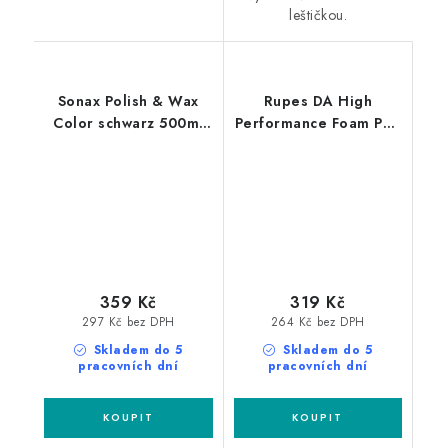
leštičkou.
Sonax Polish & Wax
Rupes DA High
Color schwarz 500ml
Performance Foam Pad
leštěnka s voskem
Fine 130/150mm leštící
kotouč
359 Kč
319 Kč
297 Kč bez DPH
264 Kč bez DPH
Skladem do 5
Skladem do 5
pracovních dní
pracovních dní