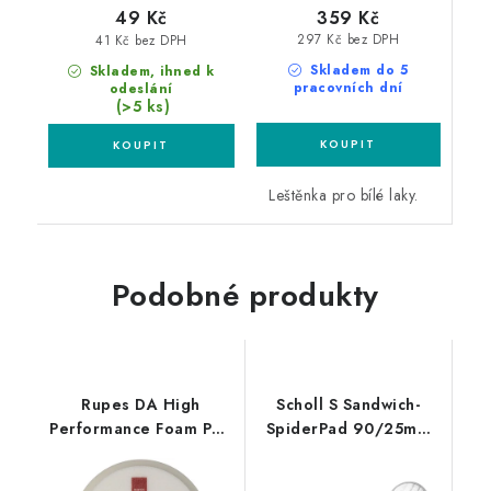
359 Kč
49 Kč
297 Kč bez DPH
41 Kč bez DPH
Skladem do 5
Skladem, ihned k
pracovních dní
odeslání
(>5 ks)
Leštěnka pro bílé laky.
Podobné produkty
Rupes DA High
Scholl S Sandwich-
Performance Foam Pad
SpiderPad 90/25mm
Ultra Fine 150/180mm
black/white leštící
leštící kotouč
kotouč