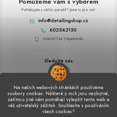
Pomůžeme vám s výběrem
Potřebujete s něčím poradit? Jsme tu pro vás!
info
@
detailingshop.cz
602542150
604661144 Objednávky
Z
Na našich webových stránkách používáme
á
soubory cookies. Některé z nich jsou nezbytné,
Přijímáme online platby
p
zatímco jiné nám pomáhají vylepšit tento web a
váš uživatelský zážitek. Souhlasíte s používáním
a
Detailingclub
Dodo Juice
Gyeon Quartz
ValetPRO
všech cookies?
t
Microfiber Madness