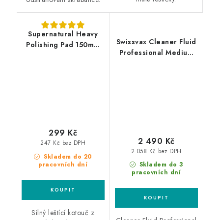
Supernatural Heavy
Swissvax Cleaner Fluid
Polishing Pad 150mm
Professional Medium
silný leštící kotouč
500ml středně silná
leštící pasta
299 Kč
2 490 Kč
247 Kč bez DPH
2 058 Kč bez DPH
Skladem do 20
pracovních dní
Skladem do 3
pracovních dní
Silný leštící kotouč z