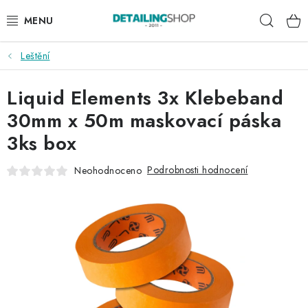
Přejít
Hleda
na
obsah
Leštění
AKCE
Liquid Elements 3x Klebeband
NOVINKY
30mm x 50m maskovací páska
EXTERIÉR
3ks box
INTERIÉR
Podrobnosti hodnocení
Neohodnoceno
PŘÍSLUŠENSTVÍ
DÁRKOVÉ SADY A POUKAZY
ČLÁNKY