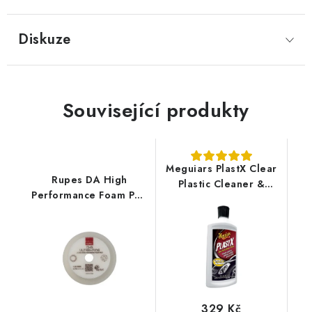
Diskuze
Související produkty
Meguiars PlastX Clear
Rupes DA High
Plastic Cleaner &
Performance Foam Pad
Polish 296ml leštěnka
Ultra Fine 80/100mm
na čiré plasty
leštící kotouč
329 Kč