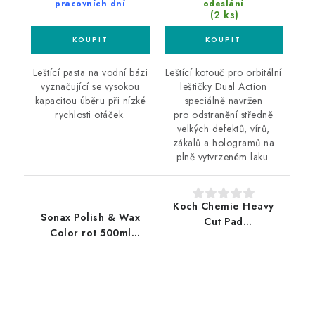
pracovních dní
odeslání
(2 ks)
Leštící pasta na vodní bázi
Leštící kotouč pro orbitální
vyznačující se vysokou
leštičky Dual Action
kapacitou úběru při nízké
speciálně navržen
rychlosti otáček.
pro odstranění středně
velkých defektů, vírů,
zákalů a hologramů na
plně vytvrzeném laku.
Koch Chemie Heavy
Sonax Polish & Wax
Cut Pad
Color rot 500ml
150/160x23mm leštící
leštěnka s voskem
kotouč