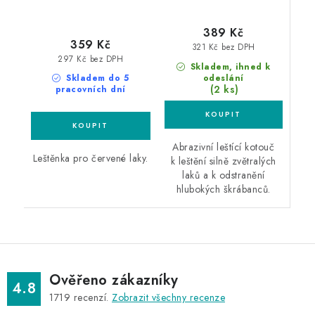
389 Kč
359 Kč
321 Kč bez DPH
297 Kč bez DPH
Skladem, ihned k
odeslání
Skladem do 5
(2 ks)
pracovních dní
Abrazivní leštící kotouč
Leštěnka pro červené laky.
k leštění silně zvětralých
laků a k odstranění
hlubokých škrábanců.
Ověřeno zákazníky
4.8
1719
recenzí.
Zobrazit všechny recenze