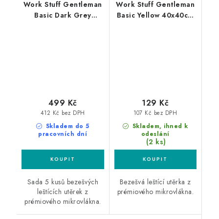
Work Stuff Gentleman
Work Stuff Gentleman
Basic Dark Grey
Basic Yellow 40x40cm
5xPack 40x40cm leštící
leštící utěrka žlutá
utěrky šedé 5ks
499 Kč
129 Kč
412 Kč bez DPH
107 Kč bez DPH
Skladem do 5
Skladem, ihned k
pracovních dní
odeslání
(2 ks)
Sada 5 kusů bezešvých
Bezešvá leštící utěrka z
leštících utěrek z
prémiového mikrovlákna.
prémiového mikrovlákna.