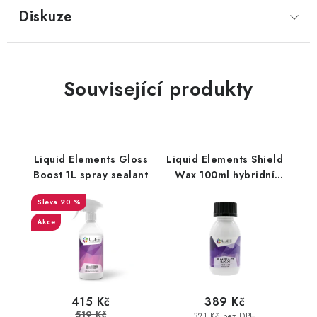
Diskuze
Související produkty
Liquid Elements Gloss
Liquid Elements Shield
Boost 1L spray sealant
Wax 100ml hybridní
keramický vosk
20 %
Akce
415 Kč
389 Kč
519 Kč
321 Kč bez DPH