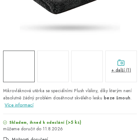
NAŠE SLUŽBY
KONTAKTY
PRODÁVANÉ ZNAČKY
BYDLENÍ
Věrnostní program
Všeobecné obchodní podmínky
+ další (1)
Podmínky ochrany osobních údajů
Mapa serveru
Mikrovláknová utěrka se speciálními Plush vlákny, díky kterým není
absolutně žádný problém dosáhnout skvělého lesku
beze šmouh
.
Více informací
(>5 ks)
Skladem, ihned k odeslání
11.8.2026
Možnosti doručení