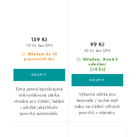
159 Kč
99 Kč
131 Kč bez DPH
82 Kč bez DPH
Skladem do 10
pracovních dní
Skladem, ihned k
odeslání
(>5 ks)
Extra jemná bezokrajová
Výborná utěrka pro
mikrovláknová utěrka
bezvodé / suché mytí
vhodná pro čištění, leštění
nebo na čištění citlivých
i údržbě jakýchkoliv
povrchů v interiéru.
povrchů automobilu.