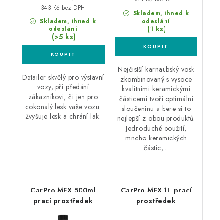
343 Kč bez DPH
Skladem, ihned k
Skladem, ihned k
odeslání
(1 ks)
odeslání
(>5 ks)
Nejčistší karnaubský vosk
Detailer skvělý pro výstavní
zkombinovaný s vysoce
vozy, při předání
kvalitními keramickými
zákazníkovi, či jen pro
částicemi tvoří optimální
dokonalý lesk vaše vozu.
sloučeninu a bere si to
Zvyšuje lesk a chrání lak.
nejlepší z obou produktů.
Jednoduché použití,
mnoho keramických
částic,...
CarPro MFX 500ml
CarPro MFX 1L prací
prací prostředek
prostředek