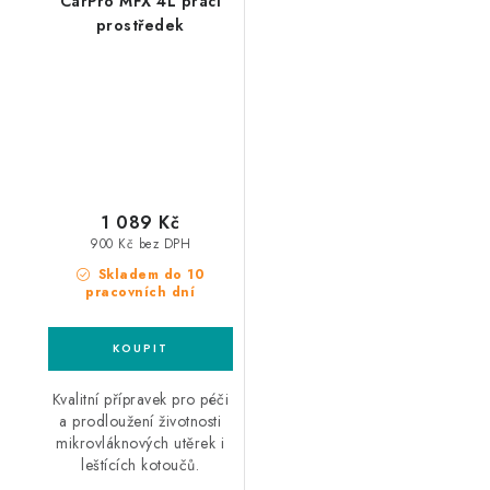
CarPro MFX 4L prací
prostředek
1 089 Kč
900 Kč bez DPH
Skladem do 10
pracovních dní
Kvalitní přípravek pro péči
a prodloužení životnosti
mikrovláknových utěrek i
leštících kotoučů.