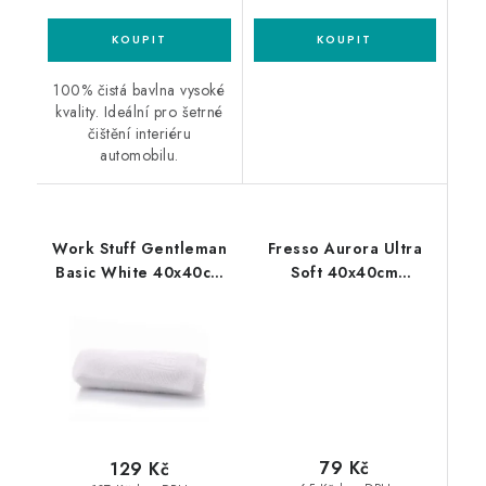
100% čistá bavlna vysoké
kvality. Ideální pro šetrné
čištění interiéru
automobilu.
Work Stuff Gentleman
Fresso Aurora Ultra
Basic White 40x40cm
Soft 40x40cm
leštící utěrka bílá
mikrovláknová utěrka
79 Kč
129 Kč