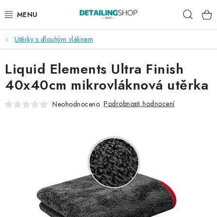
Přejít
Hleda
na
obsah
Utěrky s dlouhým vláknem
AKCE
Liquid Elements Ultra Finish
NOVINKY
40x40cm mikrovláknová utěrka
EXTERIÉR
Podrobnosti hodnocení
Neohodnoceno
INTERIÉR
PŘÍSLUŠENSTVÍ
DÁRKOVÉ SADY A POUKAZY
ČLÁNKY