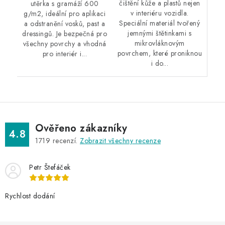
čištění kůže a plastů nejen
utěrka s gramáží 600
v interiéru vozidla.
g/m2, ideální pro aplikaci
Speciální materiál tvořený
a odstranění vosků, past a
jemnými štětinkami s
dressingů. Je bezpečná pro
mikrovláknovým
všechny povrchy a vhodná
povrchem, které proniknou
pro interiér i...
i do...
Ověřeno zákazníky
4.8
1719
recenzí.
Zobrazit všechny recenze
Petr Štefáček
Rychlost dodání