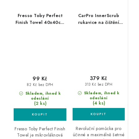
Fresso Toby Perfect
CarPro InnerScrub
Finish Towel 40x40cm
rukavice na čištění
mikrovláknová utěrka
kůže a plastů
379 Kč
99 Kč
313 Kč bez DPH
82 Kč bez DPH
Skladem, ihned k
Skladem, ihned k
odeslání
odeslání
(4 ks)
(2 ks)
Revoluční pomůcka pro
Fresso Toby Perfect Finish
účinné a maximálně šetrné
Towel je mikrovláknová