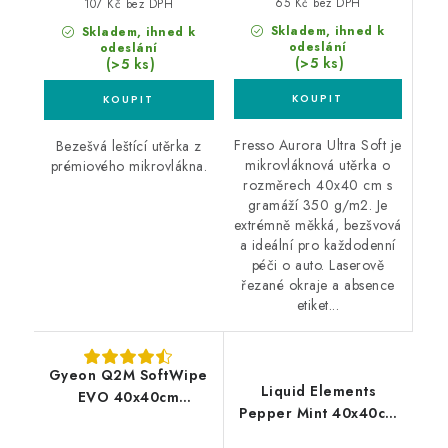
65 Kč bez DPH
107 Kč bez DPH
Skladem, ihned k
Skladem, ihned k
odeslání
odeslání
(>5 ks)
(>5 ks)
Fresso Aurora Ultra Soft je
Bezešvá leštící utěrka z
mikrovláknová utěrka o
prémiového mikrovlákna.
rozměrech 40x40 cm s
gramáží 350 g/m2. Je
extrémně měkká, bezšvová
a ideální pro každodenní
péči o auto. Laserově
řezané okraje a absence
etiket...
Gyeon Q2M SoftWipe
Liquid Elements
EVO 40x40cm
Pepper Mint 40x40cm
mikrovláknová utěrka
mikrovláknová utěrka