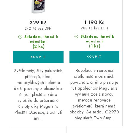
1 190 Kč
329 Kč
983 Kč bez DPH
272 Kč bez DPH
Skladem, ihned k
Skladem, ihned k
odeslání
odeslání
(1 ks)
(2 ks)
Revoluce v renovaci
Světlomety, štíty palubních
světlometů a ostatních
přístrojů, hledí
povrchů z čirého plastu je
motocyklových helem a
tu! Společnost Meguiar's
další povrchy z plexiskla a
vyvinula zcela novou
čirých plastů snadno
metodu renovace
vyleštíte do průzračné
světlometů, která nemá
čistoty díky Meguiar's
obdoby! Se sadou G2970
PlastX! Oxidace, žloutnutí
Meguiar's Two Step...
ani...