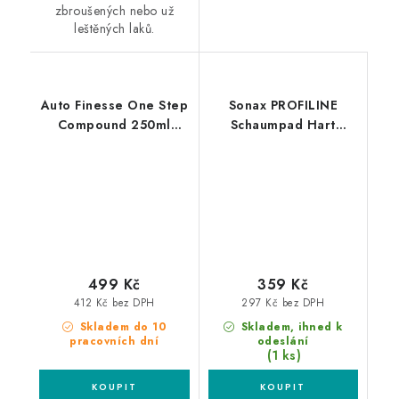
zbroušených nebo už
leštěných laků.
Auto Finesse One Step
Sonax PROFILINE
Compound 250ml
Schaumpad Hart
jednokroková leštící
160mm silný leštící
pasta
kotouč
499 Kč
359 Kč
412 Kč bez DPH
297 Kč bez DPH
Skladem do 10
Skladem, ihned k
pracovních dní
odeslání
(1 ks)