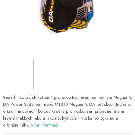
NAŠE SLUŽBY
KONTAKTY
PRODÁVANÉ ZNAČKY
BYDLENÍ
Věrnostní program
Všeobecné obchodní podmínky
Podmínky ochrany osobních údajů
Mapa serveru
Sada finišovacích kotoučů pro použití s naším jedinečným Meguiar's
DA Power Systemem nebo MT310 Meguiar's DA leštičkou! Jedná se
o tzv. "finišovací" kotouč určený pro voskování, případně finální
leštění měkkých laků a laků náchylných k tvorbě hologramů a
orbitální mlhy.
Více informací