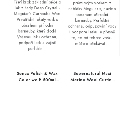
Třetí krok základní péče o
prémiovým voskem z
lak z řady Deep Crystal -
nabídky Meguiar's, navíc s
Meguiar's Carnauba Wax.
obsahem přírodní
Prvotřídní tekutý vosk s
karnauby. Perfektní
obsahem přírodní
ochrana, odpuzování vody
karnauby, který dodá
i podpora lesku je přesně
Vašemu laku ochranu,
to, co od tohoto vosku
podpoří lesk a zajistí
můžete očekávat....
perfektní...
Sonax Polish & Wax
Supernatural Maxi
Color weiß 500ml
Merino Wool Cutting
leštěnka s voskem
Pad 150mm leštící
kotouč