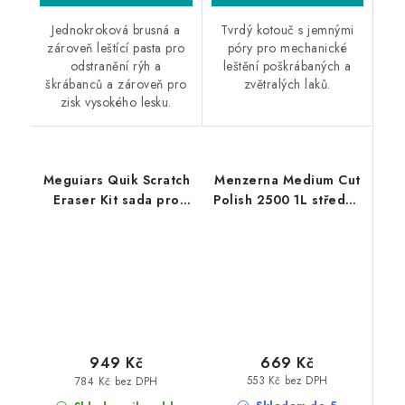
Jednokroková brusná a
Tvrdý kotouč s jemnými
zároveň leštící pasta pro
póry pro mechanické
odstranění rýh a
leštění poškrábaných a
škrábanců a zároveň pro
zvětralých laků.
zisk vysokého lesku.
Meguiars Quik Scratch
Menzerna Medium Cut
Eraser Kit sada pro
Polish 2500 1L středně
lokální odstranění
silná leštící pasta
defektů laku
669 Kč
949 Kč
553 Kč bez DPH
784 Kč bez DPH