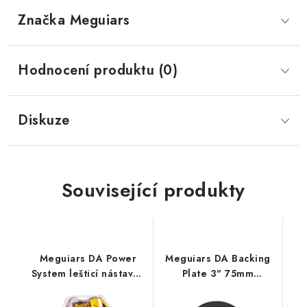
Značka
 Meguiars
Hodnocení produktu (0)
Diskuze
Související produkty
Meguiars DA Power
Meguiars DA Backing
System lešticí nástavec
Plate 3" 75mm
na vrtačku
profesionální unašeč
na DA leštičku