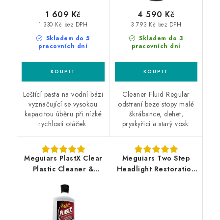
1 609 Kč
4 590 Kč
1 330 Kč bez DPH
3 793 Kč bez DPH
Skladem do 5
Skladem do 3
pracovních dní
pracovních dní
Leštící pasta na vodní bázi
Cleaner Fluid Regular
vyznačující se vysokou
odstraní beze stopy malé
kapacitou úběru při nízké
škrábance, dehet,
rychlosti otáček.
pryskyřici a starý vosk.
Meguiars PlastX Clear
Meguiars Two Step
Plastic Cleaner &
Headlight Restoration
Polish 296ml leštěnka
Kit sada na renovaci
na čiré plasty
středně poškozených
světlometů