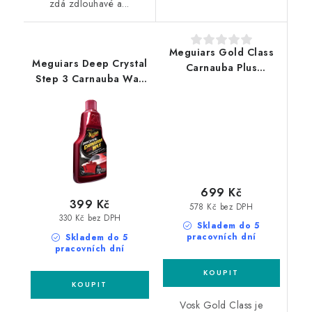
zdá zdlouhavé a...
Meguiars Gold Class
Meguiars Deep Crystal
Carnauba Plus
Step 3 Carnauba Wax
Premium Liquid Wax
473ml tekutý vosk s
473ml tekutý vosk
přírodní karnaubou
699 Kč
399 Kč
578 Kč bez DPH
330 Kč bez DPH
Skladem do 5
pracovních dní
Skladem do 5
pracovních dní
Vosk Gold Class je