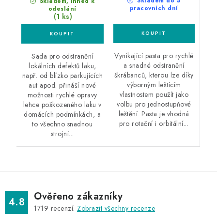
Skladem do 5
Skladem, ihned k
pracovních dní
odeslání
(1 ks)
Vynikající pasta pro rychlé
Sada pro odstranění
a snadné odstranění
lokálních defektů laku,
škrábanců, kterou lze díky
např. od blízko parkujících
výborným leštícím
aut apod. přináší nové
vlastnostem použít jako
možnosti rychlé opravy
volbu pro jednostupňové
lehce poškozeného laku v
leštění. Pasta je vhodná
domácích podmínkách, a
pro rotační i orbitální...
to všechno snadnou
strojní...
Ověřeno zákazníky
4.8
1719
recenzí.
Zobrazit všechny recenze