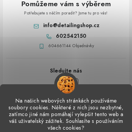
Pomůžeme vám s výběrem
Potřebujete s něčím poradit? Jsme tu pro vás!
info
@
detailingshop.cz
602542150
604661144 Objednávky
Z
Na našich webových stránkách používáme
á
soubory cookies. Některé z nich jsou nezbytné,
Přijímáme online platby
p
zatímco jiné nám pomáhají vylepšit tento web a
váš uživatelský zážitek. Souhlasíte s používáním
a
Detailingclub
Dodo Juice
Gyeon Quartz
ValetPRO
všech cookies?
t
Microfiber Madness