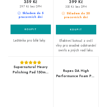
359 Kč
399 Kč
297 Kč bez DPH
330 Kč bez DPH
Skladem do 5
Skladem do 20
pracovních dní
pracovních dní
Leštěnka pro bílé laky.
Efektivní kotouč z ovčí
vlny pro snadné odstranění
swirls a jiných vad laku.
Supernatural Heavy
Rupes DA High
Polishing Pad 150mm
Performance Foam Pad
silný leštící kotouč
Fine 130/150mm leštící
kotouč