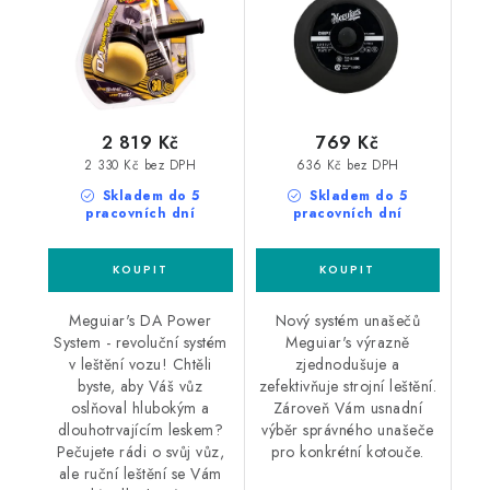
2 819 Kč
769 Kč
2 330 Kč bez DPH
636 Kč bez DPH
Skladem do 5
Skladem do 5
pracovních dní
pracovních dní
Meguiar's DA Power
Nový systém unašečů
System - revoluční systém
Meguiar's výrazně
v leštění vozu! Chtěli
zjednodušuje a
byste, aby Váš vůz
zefektivňuje strojní leštění.
oslňoval hlubokým a
Zároveň Vám usnadní
dlouhotrvajícím leskem?
výběr správného unašeče
Pečujete rádi o svůj vůz,
pro konkrétní kotouče.
ale ruční leštění se Vám