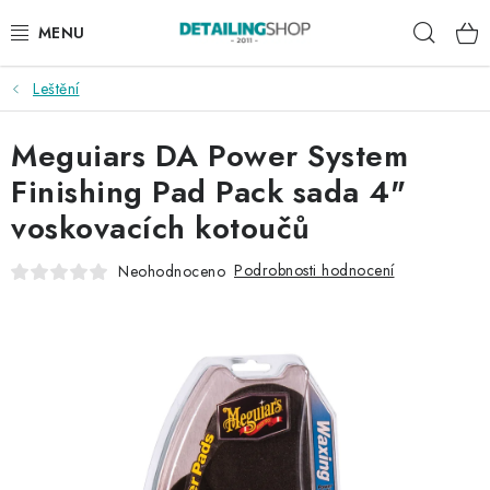
Přejít
Hleda
na
obsah
Leštění
AKCE
Meguiars DA Power System
NOVINKY
Finishing Pad Pack sada 4"
EXTERIÉR
voskovacích kotoučů
INTERIÉR
Podrobnosti hodnocení
Neohodnoceno
PŘÍSLUŠENSTVÍ
DÁRKOVÉ SADY A POUKAZY
ČLÁNKY