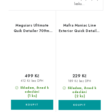
lesku...
Meguiars Ultimate
Mafra Maniac Line
Quik Detailer 709ml
Exterior Quick Detailer
detailer na údržbu laku
500ml exteriérový
detailer
499 Kč
229 Kč
412 Kč bez DPH
189 Kč bez DPH
Skladem, ihned k
Skladem, ihned k
odeslání
odeslání
(1 ks)
(2 ks)