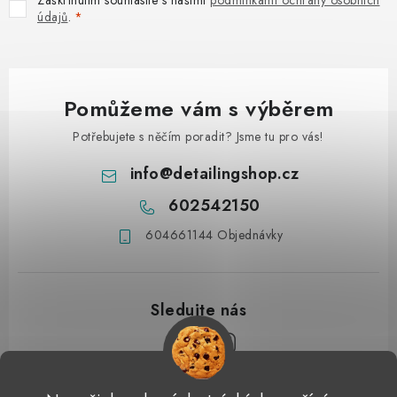
údajů
.
Pomůžeme vám s výběrem
Potřebujete s něčím poradit? Jsme tu pro vás!
info
@
detailingshop.cz
602542150
604661144 Objednávky
Z