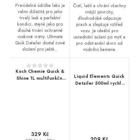
Pravidelná údržba laku je
Čistí, leští a chrání všechny
velmi důležitá pro jeho
vnější povrchy,
trvalý lesk a perfektní
dlouhodobě odpuzuje
kondici, stejně jako pro
prach a zlepšuje vzhled
dlouhé trvání ochranné
vozu. Je ideální pro
voskové vrstvy. Ultimate
usnadnění sušení po mytí a
Quik Detailer dostal nové
pro odstranění skvrn od
složení pro ještě...
vodního kamene.
Koch Chemie Quick &
Liquid Elements Quick
Shine 1L multifunkční
Detailer 500ml rychlý
čistič
detailer
329 Kč
209 Kč