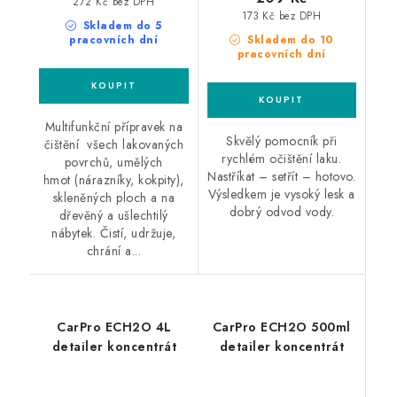
272 Kč bez DPH
173 Kč bez DPH
Skladem do 5
pracovních dní
Skladem do 10
pracovních dní
Multifunkční přípravek na
Skvělý pomocník při
čištění všech lakovaných
rychlém očištění laku.
povrchů, umělých
Nastříkat – setřít – hotovo.
hmot (nárazníky, kokpity),
Výsledkem je vysoký lesk a
skleněných ploch a na
dobrý odvod vody.
dřevěný a ušlechtilý
nábytek. Čistí, udržuje,
chrání a...
CarPro ECH2O 4L
CarPro ECH2O 500ml
detailer koncentrát
detailer koncentrát