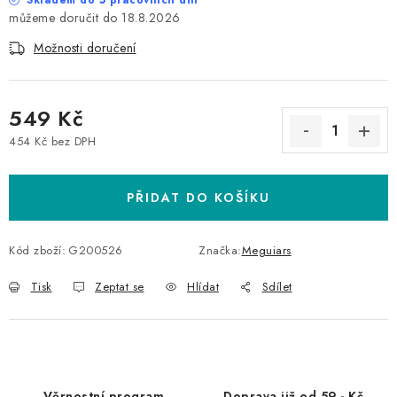
Skladem do 5 pracovních dní
18.8.2026
Možnosti doručení
549 Kč
454 Kč bez DPH
Měrná cena:
PŘIDAT DO KOŠÍKU
Kód zboží:
G200526
Značka:
Meguiars
Tisk
Zeptat se
Hlídat
Sdílet
Věrnostní program
Doprava již od 59,- Kč