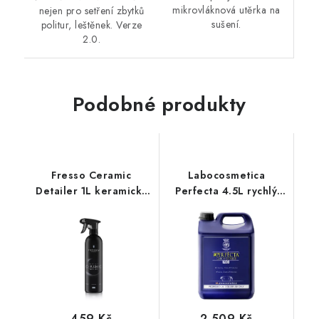
mikrovláknová utěrka na
nejen pro setření zbytků
sušení.
politur, leštěnek. Verze
2.0.
Podobné produkty
Fresso Ceramic
Labocosmetica
Detailer 1L keramický
Perfecta 4.5L rychlý
detailer
detailer
459 Kč
2 509 Kč