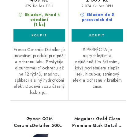
379 Kč bez DPH
2 074 Kč bez DPH
Skladem, ihned k
Skladem do 5
odeslání
pracovních dní
(1 ks)
Fresso Ceramic Detailer je
# PERFÈCTA je
inovativní produkt pro péči
nejrychlejším a
a ochranu laku. Poskytuje
nejúčinnějším řešením,
dlouhotrvající ochranu až
když potřebujete zlepšit
na 12 týdnů, snadnou
lesk, hloubku, saténový
aplikaci a silný hydrofobní
efekt a ochranu v krátkém
efekt. Dodává vozu úžasný
čase.
lesk a je...
Gyeon Q2M
Meguiars Gold Class
CeramicDetailer 500ml
Premium Quik Detailer
keramický detailer
709ml detailer