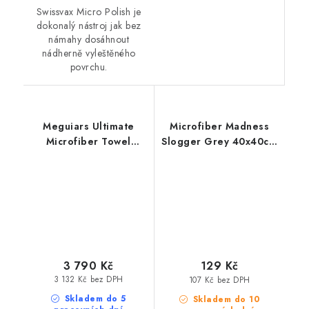
Swissvax Micro Polish je
dokonalý nástroj jak bez
námahy dosáhnout
nádherně vyleštěného
povrchu.
Meguiars Ultimate
Microfiber Madness
Microfiber Towel
Slogger Grey 40x40cm
40x40cm 20ks
mikrovláknová utěrka
mikrovláknová utěrka
3 790 Kč
129 Kč
3 132 Kč bez DPH
107 Kč bez DPH
Skladem do 5
Skladem do 10