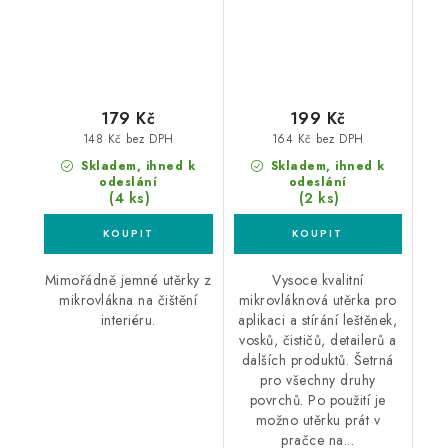
utěrka
179 Kč
199 Kč
148 Kč bez DPH
164 Kč bez DPH
Skladem, ihned k
Skladem, ihned k
odeslání
odeslání
(4 ks)
(2 ks)
Mimořádně jemné utěrky z
Vysoce kvalitní
mikrovlákna na čištění
mikrovláknová utěrka pro
interiéru.
aplikaci a stírání leštěnek,
vosků, čističů, detailerů a
dalších produktů. Šetrná
pro všechny druhy
povrchů. Po použití je
možno utěrku prát v
pračce na...