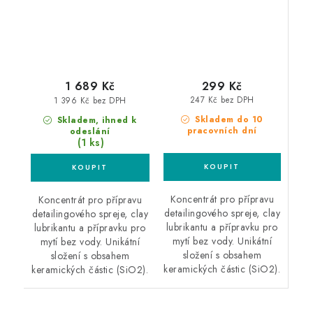
299 Kč
1 689 Kč
247 Kč bez DPH
1 396 Kč bez DPH
Skladem do 10
Skladem, ihned k
pracovních dní
odeslání
(1 ks)
Koncentrát pro přípravu
Koncentrát pro přípravu
detailingového spreje, clay
detailingového spreje, clay
lubrikantu a přípravku pro
lubrikantu a přípravku pro
mytí bez vody. Unikátní
mytí bez vody. Unikátní
složení s obsahem
složení s obsahem
keramických částic (SiO2).
keramických částic (SiO2).