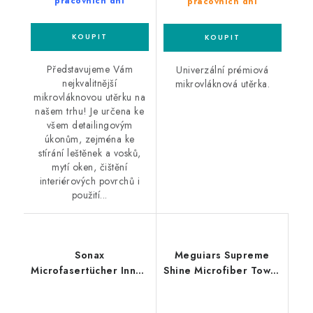
pracovních dní
pracovních dní
Představujeme Vám
Univerzální prémiová
nejkvalitnější
mikrovláknová utěrka.
mikrovláknovou utěrku na
našem trhu! Je určena ke
všem detailingovým
úkonům, zejména ke
stírání leštěnek a vosků,
mytí oken, čištění
interiérových povrchů i
použití...
Sonax
Meguiars Supreme
Microfasertücher Innen
Shine Microfiber Towel
+ Scheibe 40x40cm
60x40cm
2ks mikrovláknová
mikrovláknová utěrka