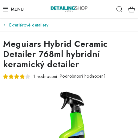
Přejít
Hleda
na
obsah
Exteriérové detailery
AKCE
Meguiars Hybrid Ceramic
NOVINKY
Detailer 768ml hybridní
EXTERIÉR
keramický detailer
INTERIÉR
Podrobnosti hodnocení
1 hodnocení
PŘÍSLUŠENSTVÍ
DÁRKOVÉ SADY A POUKAZY
ČLÁNKY