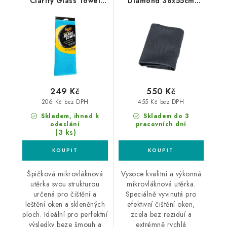
Clarity Glass Towel
Diamond 38x55cm
40x40cm utěrka na
utěrka
skla
249 Kč
550 Kč
206 Kč bez DPH
455 Kč bez DPH
Skladem, ihned k
Skladem do 3
odeslání
pracovních dní
(3 ks)
Špičková mikrovláknová
Vysoce kvalitní a výkonná
utěrka svou strukturou
mikrovláknová utěrka.
určená pro čištění a
Speciálně vyvinutá pro
leštění oken a skleněných
efektivní čištění oken,
ploch. Ideální pro perfektní
zcela bez reziduí a
výsledky beze šmouh a
extrémně rychlá