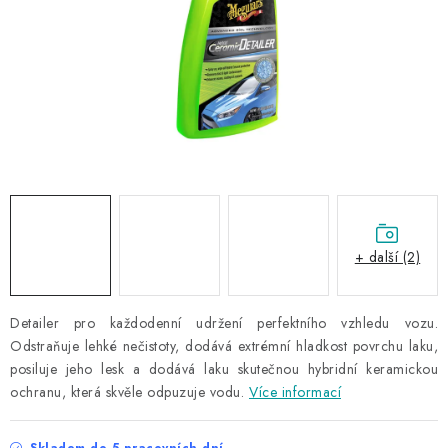
NAŠE SLUŽBY
KONTAKTY
PRODÁVANÉ ZNAČKY
BYDLENÍ
Věrnostní program
Všeobecné obchodní podmínky
Podmínky ochrany osobních údajů
Mapa serveru
+ další (2)
Detailer pro každodenní udržení perfektního vzhledu vozu.
Odstraňuje lehké nečistoty, dodává extrémní hladkost povrchu laku,
posiluje jeho lesk a dodává laku skutečnou hybridní keramickou
ochranu, která skvěle odpuzuje vodu.
Více informací