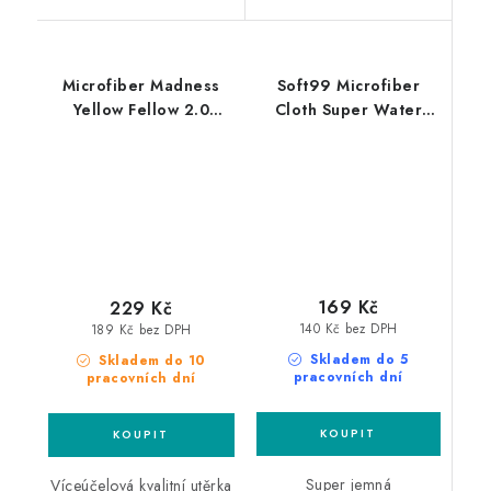
Microfiber Madness
Soft99 Microfiber
Yellow Fellow 2.0
Cloth Super Water
60x40cm
Absorbent Regular
mikrovláknová utěrka
Size 50x30cm sušící
utěrka
169 Kč
229 Kč
140 Kč bez DPH
189 Kč bez DPH
Skladem do 5
Skladem do 10
pracovních dní
pracovních dní
Super jemná
Víceúčelová kvalitní utěrka