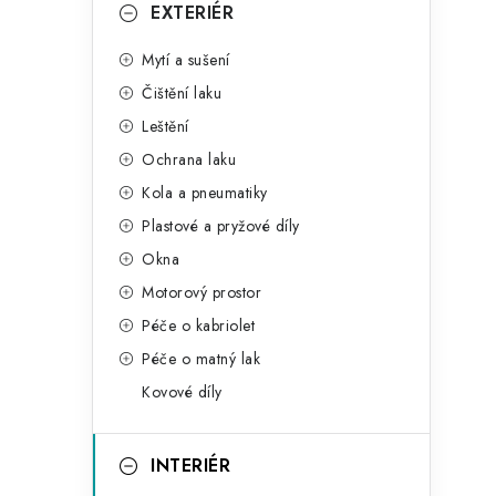
g
EXTERIÉR
r
o
Mytí a sušení
a
r
Čištění laku
n
i
Leštění
e
n
Ochrana laku
í
Kola a pneumatiky
Plastové a pryžové díly
p
Okna
a
Motorový prostor
n
Péče o kabriolet
Péče o matný lak
e
Kovové díly
l
INTERIÉR