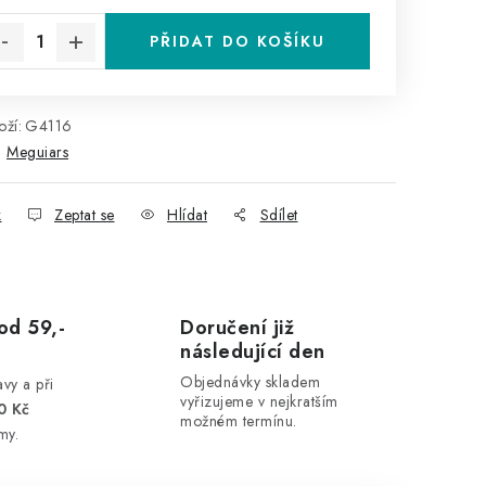
PŘIDAT DO KOŠÍKU
ží:
G4116
:
Meguiars
k
Zeptat se
Hlídat
Sdílet
od 59,-
Doručení již
následující den
Objednávky skladem
vy a při
vyřizujeme v nejkratším
0 Kč
možném termínu.
my.