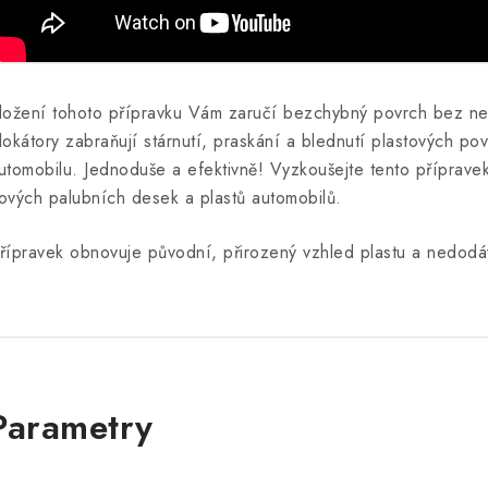
ložení tohoto přípravku Vám zaručí bezchybný povrch bez n
lokátory zabraňují stárnutí, praskání a blednutí plastových p
utomobilu. Jednoduše a efektivně! Vyzkoušejte tento přípravek
ových palubních desek a plastů automobilů.
řípravek obnovuje původní, přirozený vzhled plastu a nedodá