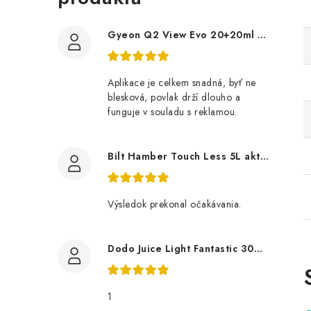
Gyeon Q2 View Evo 20+20ml nanopovlak na okna
Aplikace je celkem snadná, byť ne
blesková, povlak drží dlouho a
funguje v souladu s reklamou.
Bilt Hamber Touch Less 5L aktivní pěna
Výsledok prekonal očakávania.
Dodo Juice Light Fantastic 30ml měkký vosk
1