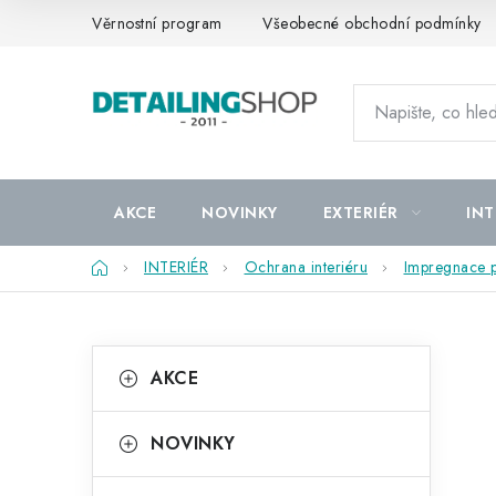
Přejít
Věrnostní program
Všeobecné obchodní podmínky
na
obsah
AKCE
NOVINKY
EXTERIÉR
INT
Domů
INTERIÉR
Ochrana interiéru
Impregnace p
P
K
Přeskočit
AKCE
kategorie
a
o
t
s
NOVINKY
e
t