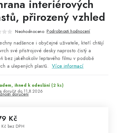
hrana interiérových
astů, přirozený vzhled
Podrobnosti hodnocení
Neohodnoceno
echny nadšence i obyčejné uživatele, kteří chtějí
vrch své přistrojové desky naprosto čistý a
ň bez jakéhokoliv leptavého filmu v podobě
ch a ulepených plastů.
Více informací
adem, ihned k odeslání
(2 ks)
11.8.2026
žnosti doručení
79 Kč
 Kč bez DPH
rná cena: