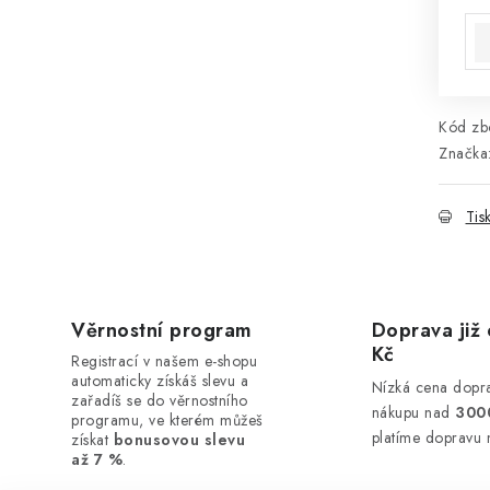
Kód zbo
Značka
Tis
Věrnostní program
Doprava již 
Kč
Registrací v našem e-shopu
automaticky získáš slevu a
Nízká cena dopra
zařadíš se do věrnostního
nákupu nad
300
programu, ve kterém můžeš
platíme dopravu 
získat
bonusovou slevu
až 7 %
.