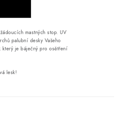
ežádoucích mastných stop. UV
ovrchů palubní desky Vašeho
 který je báječný pro osětření
vá lesk!