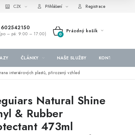
CZK
Přihlášení
Registrace
602542150
Prázdný košík
(po – pá: 9:00 – 17:00)
NÁKUPNÍ
KOŠÍK
AZY
ČLÁNKY
NAŠE SLUŽBY
KONTAKTY
ana interiérových plastů, přirozený vzhled
guiars Natural Shine
nyl & Rubber
otectant 473ml