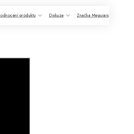
odnocení produktu
Diskuze
Značka Meguiars
Souvis