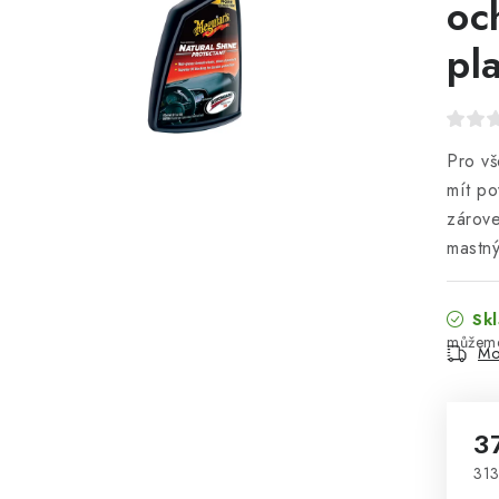
oc
pl
Pro vš
mít po
zárove
mastný
Skl
Mo
3
313
Mě