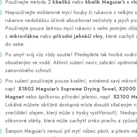
Používejte metodu 2
kbelíků
nebo
kbelík Meguiar's s v
Nepoužívejte molitanové mycí houby či rukavice s velkými s
rukavice nedokážou účinně absorbovat nečistoty a jejich po
Používejte pouze šetrnou mycí rukavici s velmi jemnými chl
z
mikrovlákna
nebo
přírodní jehněčí vlny
, které zachytí
do sebe.
Po umytí svůj vůz vždy osušte! Předejdete tak tvorbě vodn
obsaženými ve vodě. Aktivní sušení navíc zabrání opětov
samovolného schnutí.
Pro sušení používejte pouze kvalitní, extrémně savý mikrovl
např.
X1802 Meguiar's Supreme Drying Towel, X2000
Magnet
nebo špičkovou přírodní jelenici, např.
X2100 Me
Lokálně můžete obtížně dostupná místa dosušit stlačeným
znečištění olejem, který může z trysky vystříknout!). Ned
silikonové stěrky, která může zachytit zrnko prachu a způso
Šampon Meguiar's nemusí při mytí vůbec pěnit, a přesto má 