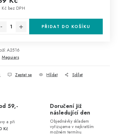
39 Kč
 Kč bez DPH
rná cena:
PŘIDAT DO KOŠÍKU
ží:
A2516
:
Meguiars
k
Zeptat se
Hlídat
Sdílet
od 59,-
Doručení již
následující den
Objednávky skladem
vy a při
vyřizujeme v nejkratším
0 Kč
možném termínu.