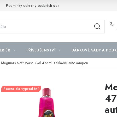
Podmínky ochrany osobních údajů
Mapa serveru
ERIÉR
PŘÍSLUŠENSTVÍ
DÁRKOVÉ SADY A POUK
Meguiars Soft Wash Gel 473ml základní autošampon
Me
Pouze do vyprodání
47
au