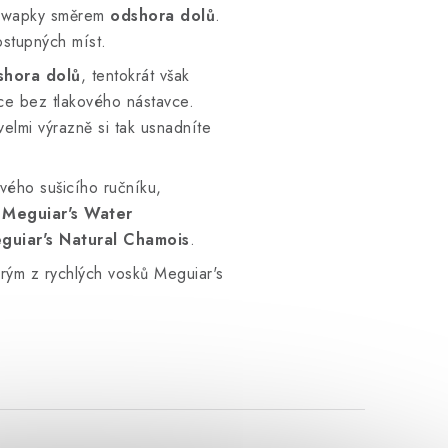
o wapky směrem
odshora dolů
.
ostupných míst.
shora dolů
, tentokrát však
ce bez tlakového nástavce.
elmi výrazně si tak usnadníte
vého sušicího ručníku,
 Meguiar's Water
uiar's Natural Chamois
.
rým z rychlých vosků Meguiar's