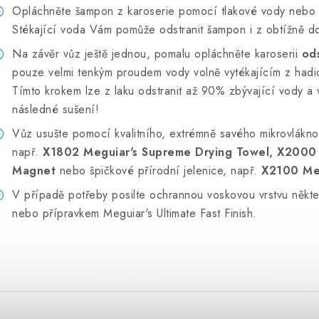
Opláchněte šampon z karoserie pomocí tlakové vody neb
Stékající voda Vám pomůže odstranit šampon i z obtížně d
Na závěr vůz ještě jednou, pomalu opláchněte karoserii
od
pouze velmi tenkým proudem vody volně vytékajícím z hadi
Tímto krokem lze z laku odstranit až 90% zbývající vody a v
následné sušení!
Vůz usušte pomocí kvalitního, extrémně savého mikrovlákno
např.
X1802 Meguiar's Supreme Drying Towel, X2000
Magnet
nebo špičkové přírodní jelenice, např.
X2100 Meg
V případě potřeby posilte ochrannou voskovou vrstvu někte
nebo přípravkem Meguiar's Ultimate Fast Finish.