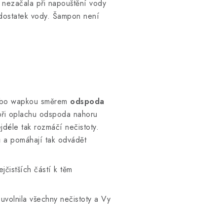
nezačala při napouštění vody
 dostatek vody. Šampon není
nebo wapkou směrem
odspoda
 při oplachu odspoda nahoru
jdéle tak rozmáčí nečistoty.
ů a pomáhají tak odvádět
.
ejčistších částí k těm
uvolnila všechny nečistoty a Vy