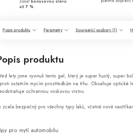
platíme dopravu 
získat
bonusovou slevu
až 7 %
.
Popis produktu
Parametry
Související soubory (1)
H
Popis produktu
řed lety jsme vyvinuli tento gel, který je super hustý, super 
proti ostatním mycím prostředkům na trhu. Obsahuje optické le
eodstraňuje ochrannou voskovou vrstvu.
e zcela bezpečný pro všechny typy laků, včetně nově nastříka
ipy pro mytí automobilu: