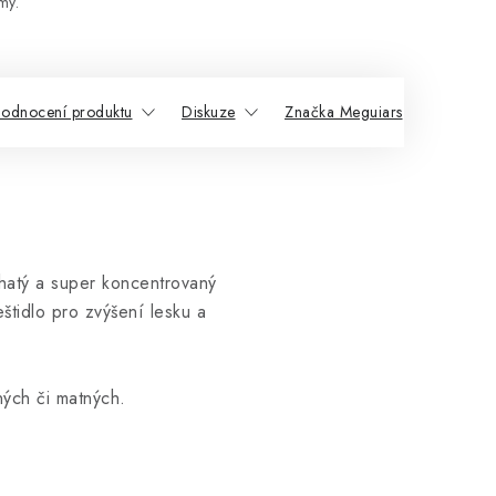
my.
odnocení produktu
Diskuze
Značka Meguiars
Souvis
bohatý a super koncentrovaný
štidlo pro zvýšení lesku a
ných či matných.