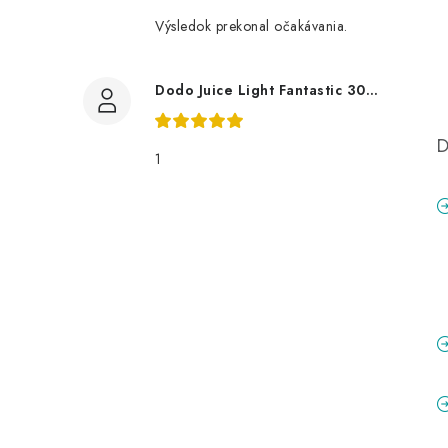
Výsledok prekonal očakávania.
Dodo Juice Light Fantastic 30ml měkký vosk
D
1