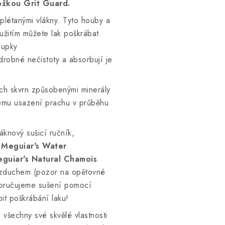
ložkou Grit Guard.
plétanými vlákny. Tyto houby a
užitím můžete lak poškrábat.
oupky
 drobné nečistoty a absorbují je
ích skvrn způsobenými minerály
nému usazení prachu v průběhu
áknový sušicí ručník,
 Meguiar's Water
guiar's Natural Chamois
.
 vzduchem (pozor na opětovné
oporučujeme sušení pomocí
bit poškrábání laku!
všechny své skvělé vlastnosti