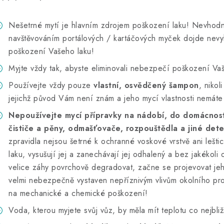
Nešetrné mytí je hlavním zdrojem poškození laku! Nevhod
navštěvováním portálových / kartáčových myček dojde nevy
poškození Vašeho laku!
Myjte vždy tak, abyste eliminovali nebezpečí poškození Va
Používejte vždy pouze
vlastní, osvědčený šampon
, niko
jejichž původ Vám není znám a jeho mycí vlastnosti nemáte
Nepoužívejte mycí přípravky na nádobí, do domácnosti
čističe a pěny, odmašťovače, rozpouštědla a jiné dete
zpravidla nejsou šetrné k ochranné voskové vrstvě ani lešt
laku, vysušují jej a zanechávají jej odhalený a bez jakékol
velice záhy povrchově degradovat, začne se projevovat jeho
velmi nebezpečně vystaven nepříznivým vlivům okolního pros
na mechanické a chemické poškození!
Voda, kterou myjete svůj vůz, by měla mít teplotu co nejbliž