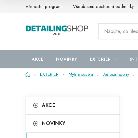
Přejít
Věrnostní program
Všeobecné obchodní podmínky
na
obsah
AKCE
NOVINKY
EXTERIÉR
INT
Domů
EXTERIÉR
Mytí a sušení
Autošampony
P
K
Přeskočit
AKCE
kategorie
a
o
t
s
NOVINKY
e
t