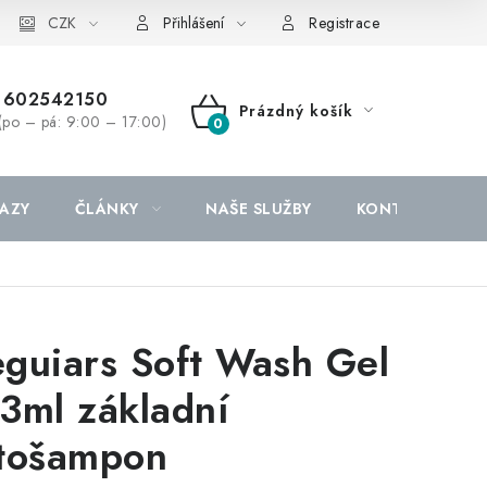
CZK
Přihlášení
Registrace
602542150
Prázdný košík
(po – pá: 9:00 – 17:00)
NÁKUPNÍ
KOŠÍK
AZY
ČLÁNKY
NAŠE SLUŽBY
KONTAKTY
guiars Soft Wash Gel
3ml základní
tošampon