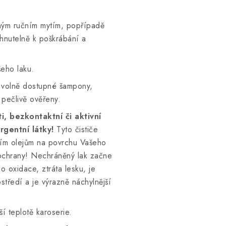
ným ručním mytím, popřípadě
hnutelně k poškrábání a
šeho laku.
li volně dostupné šampony,
 pečlivě ověřeny.
, bezkontaktní či aktivní
rgentní látky!
Tyto čističe
icím olejům na povrchu Vašeho
i ochrany! Nechráněný lak začne
 oxidace, ztráta lesku, je
tředí a je výrazně náchylnější
ší teplotě karoserie.