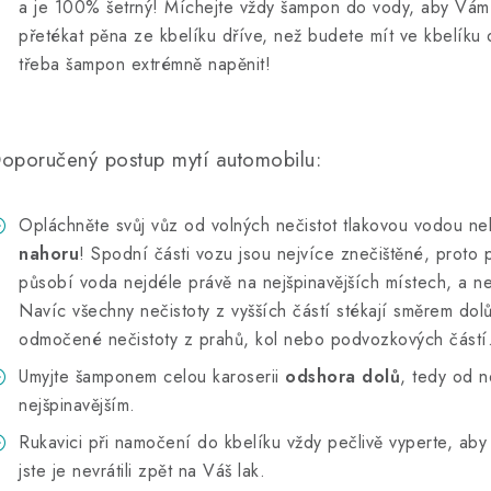
a je 100% šetrný! Míchejte vždy šampon do vody, aby Vám 
přetékat pěna ze kbelíku dříve, než budete mít ve kbelíku
třeba šampon extrémně napěnit!
oporučený postup mytí automobilu:
Opláchněte svůj vůz od volných nečistot tlakovou vodou 
nahoru
! Spodní části vozu jsou nejvíce znečištěné, proto
působí voda nejdéle právě na nejšpinavějších místech, a ne
Navíc všechny nečistoty z vyšších částí stékají směrem dol
odmočené nečistoty z prahů, kol nebo podvozkových částí
Umyjte šamponem celou karoserii
odshora dolů
, tedy od n
nejšpinavějším.
Rukavici při namočení do kbelíku vždy pečlivě vyperte, aby 
jste je nevrátili zpět na Váš lak.