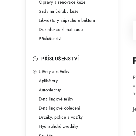
Opravy a renovace kůže
Sady na údržbu kůže
Likvidátory zápachu a bakterií
Dezinfekce klimatizace
Příslušenství
PŘÍSLUŠENSTVÍ
Utěrky a ručníky
P
Aplikátory
o
Autoplachty
n
Detailingové tašky
Detailingové oblečení
J
Držáky, police a vozíky
Hydraulické zvedáky
T
Kartáče