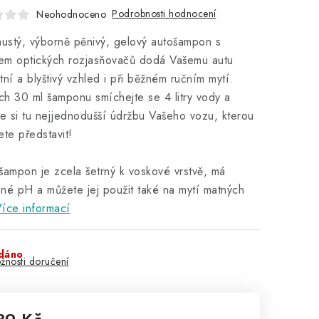
Podrobnosti hodnocení
Neohodnoceno
hustý, výborně pěnivý, gelový autošampon s
em optických rozjasňovačů dodá Vašemu autu
tní a blyštivý vzhled i při běžném ručním mytí.
h 30 ml šamponu smíchejte se 4 litry vody a
te si tu nejjednodušší údržbu Vašeho vozu, kterou
ete představit!
šampon je zcela šetrný k voskové vrstvě, má
né pH a můžete jej použit také na mytí matných
íce informací
dáno
žnosti doručení