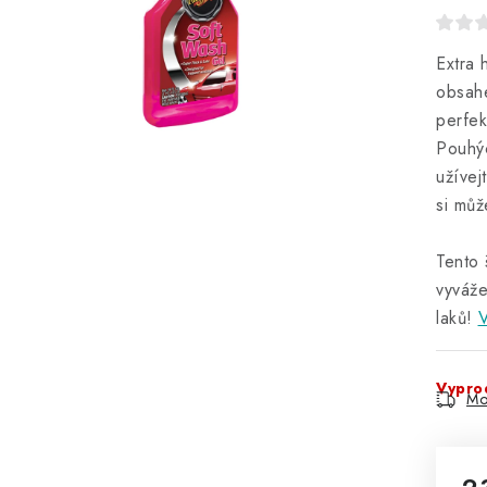
Extra 
obsah
perfek
Pouhýc
užívej
si můž
Tento 
vyváže
laků!
V
Vypro
Mo