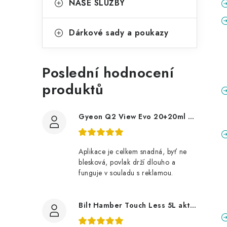
NAŠE SLUŽBY
Dárkové sady a poukazy
Poslední hodnocení
produktů
Gyeon Q2 View Evo 20+20ml nanopovlak na okna
Aplikace je celkem snadná, byť ne
blesková, povlak drží dlouho a
funguje v souladu s reklamou.
Bilt Hamber Touch Less 5L aktivní pěna