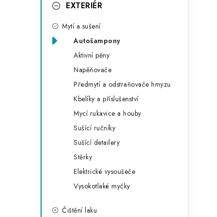
g
EXTERIÉR
r
o
Mytí a sušení
a
r
Autošampony
n
i
Aktivní pěny
e
n
Napěňovače
í
Předmytí a odstraňovače hmyzu
Kbelíky a příslušenství
p
Mycí rukavice a houby
a
Sušící ručníky
n
Sušící detailery
Stěrky
e
Elektrické vysoušeče
l
Vysokotlaké myčky
Čištění laku