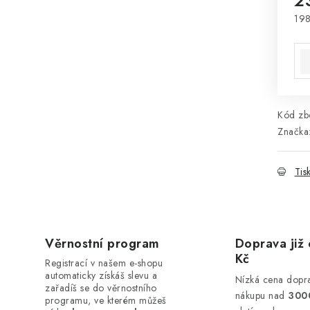
2
198
Mě
Kód zbo
Značka
Tis
Věrnostní program
Doprava již 
Kč
Registrací v našem e-shopu
automaticky získáš slevu a
Nízká cena dopra
zařadíš se do věrnostního
nákupu nad
300
programu, ve kterém můžeš