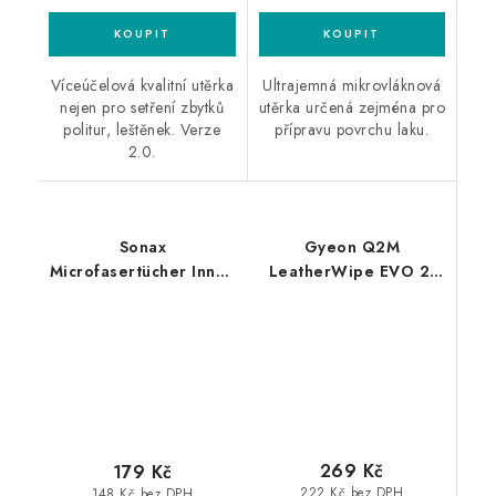
Víceúčelová kvalitní utěrka
Ultrajemná mikrovláknová
nejen pro setření zbytků
utěrka určená zejména pro
politur, leštěnek. Verze
přípravu povrchu laku.
2.0.
Sonax
Gyeon Q2M
Microfasertücher Innen
LeatherWipe EVO 2-
+ Scheibe 40x40cm
Pack 40x40cm utěrky
2ks mikrovláknová
na kůži
utěrka
269 Kč
179 Kč
222 Kč bez DPH
148 Kč bez DPH