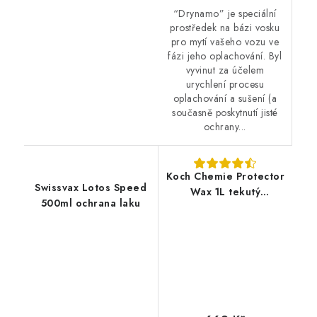
“Drynamo” je speciální
prostředek na bázi vosku
pro mytí vašeho vozu ve
fázi jeho oplachování. Byl
vyvinut za účelem
urychlení procesu
oplachování a sušení (a
současně poskytnutí jisté
ochrany...
Koch Chemie Protector
Swissvax Lotos Speed
Wax 1L tekutý
500ml ochrana laku
nanovosk