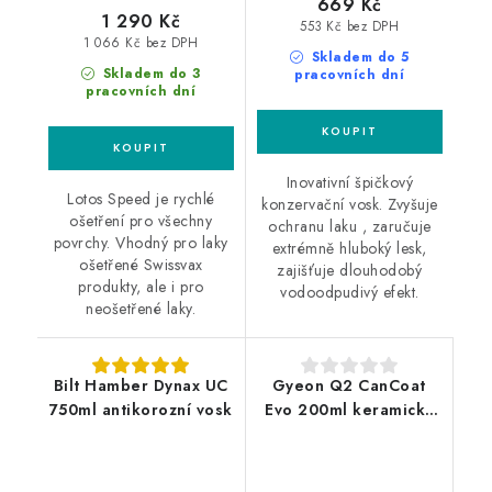
669 Kč
1 290 Kč
553 Kč bez DPH
1 066 Kč bez DPH
Skladem do 5
Skladem do 3
pracovních dní
pracovních dní
Inovativní špičkový
Lotos Speed je rychlé
konzervační vosk. Zvyšuje
ošetření pro všechny
ochranu laku , zaručuje
povrchy. Vhodný pro laky
extrémně hluboký lesk,
ošetřené Swissvax
zajišťuje dlouhodobý
produkty, ale i pro
vodoodpudivý efekt.
neošetřené laky.
Bilt Hamber Dynax UC
Gyeon Q2 CanCoat
750ml antikorozní vosk
Evo 200ml keramický
povlak ve spreji