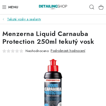
Přejít
Hleda
na
obsah
Tekuté vosky a sealanty
AKCE
Menzerna Liquid Carnauba
NOVINKY
Protection 250ml tekutý vosk
EXTERIÉR
Podrobnosti hodnocení
Neohodnoceno
INTERIÉR
PŘÍSLUŠENSTVÍ
DÁRKOVÉ SADY A POUKAZY
ČLÁNKY