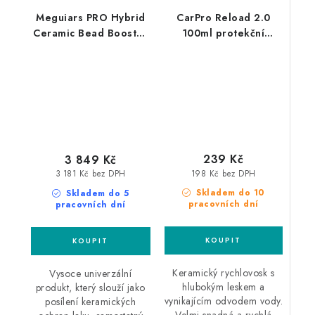
Meguiars PRO Hybrid
CarPro Reload 2.0
Ceramic Bead Booster
100ml protekční
3,79L hybridní
sealant
keramický vosk
239 Kč
3 849 Kč
198 Kč bez DPH
3 181 Kč bez DPH
Skladem do 10
Skladem do 5
pracovních dní
pracovních dní
Keramický rychlovosk s
Vysoce univerzální
hlubokým leskem a
produkt, který slouží jako
vynikajícím odvodem vody.
posílení keramických