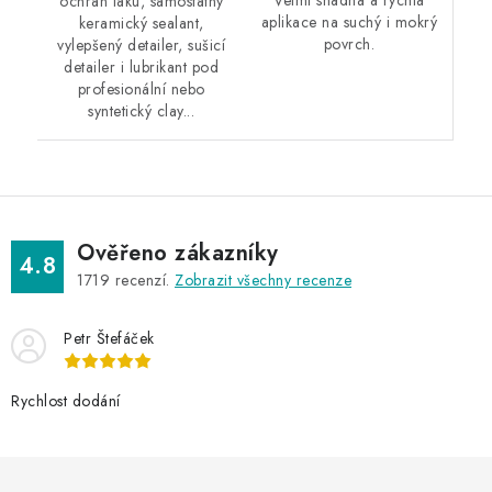
Velmi snadná a rychlá
ochran laku, samostatný
aplikace na suchý i mokrý
keramický sealant,
povrch.
vylepšený detailer, sušicí
detailer i lubrikant pod
profesionální nebo
syntetický clay...
Ověřeno zákazníky
4.8
1719
recenzí.
Zobrazit všechny recenze
Petr Štefáček
Rychlost dodání