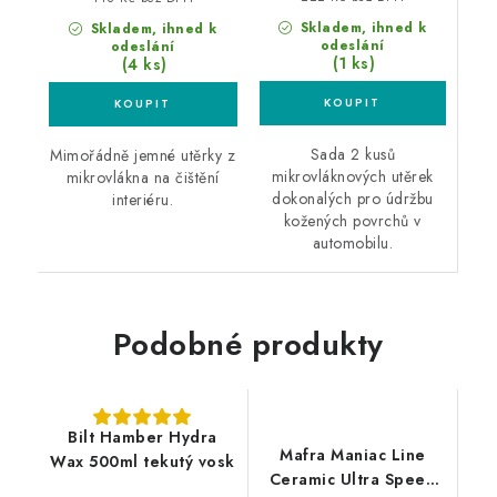
Skladem, ihned k
Skladem, ihned k
odeslání
odeslání
(1 ks)
(4 ks)
Sada 2 kusů
Mimořádně jemné utěrky z
mikrovláknových utěrek
mikrovlákna na čištění
dokonalých pro údržbu
interiéru.
kožených povrchů v
automobilu.
Podobné produkty
Bilt Hamber Hydra
Mafra Maniac Line
Wax 500ml tekutý vosk
Ceramic Ultra Speed