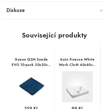
Diskuze
Související produkty
Gyeon Q2M Suede
Auto Finesse White
EVO 10-pack 20x20cm
Work Cloth 40x40cm
mikrovláknová utěrka
mikrovláknová utěrka
10ks
359 Kč
99 Kč