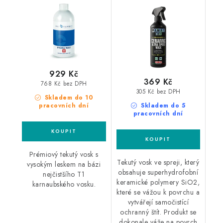
Wax 500ml keramický
vosk
929 Kč
369 Kč
768 Kč bez DPH
305 Kč bez DPH
Skladem do 10
pracovních dní
Skladem do 5
pracovních dní
Prémiový tekutý vosk s
Tekutý vosk ve spreji, který
vysokým leskem na bázi
obsahuje superhydrofobní
nejčistšího T1
keramické polymery SiO2,
karnaubského vosku.
které se vážou k povrchu a
vytvářejí samočistící
ochranný štít. Produkt se
dokonale váže na povrch