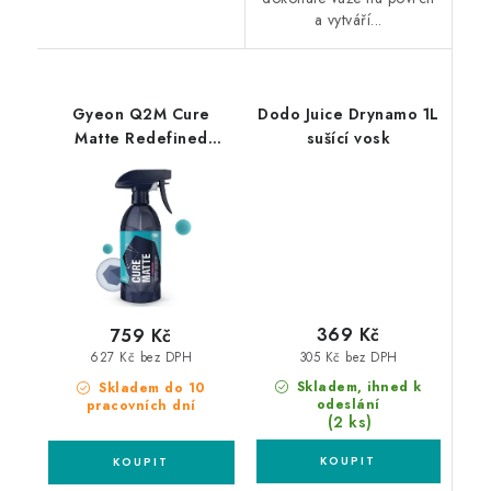
a vytváří...
Gyeon Q2M Cure
Dodo Juice Drynamo 1L
Matte Redefined
sušící vosk
500ml keramický vosk
pro matné laky
369 Kč
759 Kč
305 Kč bez DPH
627 Kč bez DPH
Skladem, ihned k
Skladem do 10
odeslání
pracovních dní
(2 ks)