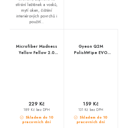
stírání leštěnek a vosků,
mytí oken, čištění
interiérových povrchů i
použití...
Microfiber Madness
Gyeon Q2M
Yellow Fellow 2.0
PolishWipe EVO
60x40cm
40x40cm
mikrovláknová utěrka
mikrovláknová utěrka
229 Kč
159 Kč
189 Kč bez DPH
131 Kč bez DPH
Skladem do 10
Skladem do 10
pracovních dní
pracovních dní