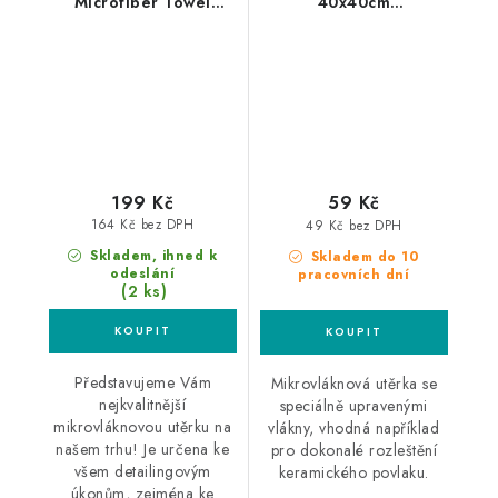
Microfiber Towel
40x40cm
40x40cm
mikrovláknová utěrka
mikrovláknová utěrka
199 Kč
59 Kč
164 Kč bez DPH
49 Kč bez DPH
Skladem, ihned k
Skladem do 10
odeslání
pracovních dní
(2 ks)
Představujeme Vám
Mikrovláknová utěrka se
nejkvalitnější
speciálně upravenými
mikrovláknovou utěrku na
vlákny, vhodná například
našem trhu! Je určena ke
pro dokonalé rozleštění
všem detailingovým
keramického povlaku.
úkonům, zejména ke