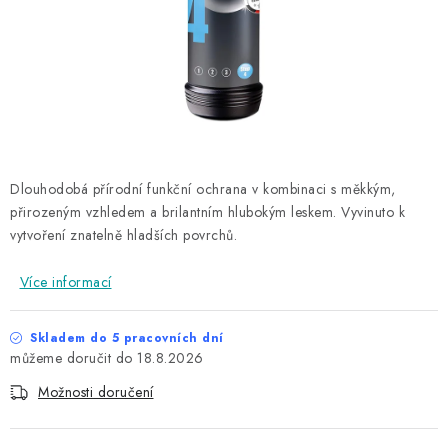
NAŠE SLUŽBY
KONTAKTY
PRODÁVANÉ ZNAČKY
BYDLENÍ
Dlouhodobá přírodní funkční ochrana v kombinaci s měkkým,
přirozeným vzhledem a brilantním hlubokým leskem. Vyvinuto k
Věrnostní program
Všeobecné obchodní podmínky
vytvoření znatelně hladších povrchů.
Podmínky ochrany osobních údajů
Mapa serveru
Více informací
Skladem do 5 pracovních dní
18.8.2026
Možnosti doručení