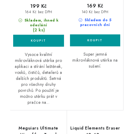
169 Kč
199 Kč
140 Kč bez DPH
164 Kč bez DPH
Skladem do 5
Skladem, ihned k
pracovních dní
odeslání
(2 ks)
Super jemná
Vysoce kvalitní
mikrovláknová utěrka na
mikrovláknová utěrka pro
sušení.
aplikaci a stírání leštěnek,
vosků, čističů, detailerů a
dalších produktů. Šetrná
pro všechny druhy
povrchů. Po použití je
možno utěrku prát v
pračce na...
Meguiars Ultimate
Liquid Elements Eraser