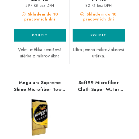
297 Kč bez DPH
82 Kč bez DPH
Skladem do 10
Skladem do 10
pracovních dní
pracovních dní
Velmi měkka semišová
Ultra jemná mikrovláknová
utěrka z mikrovlákna
utěrka.
Meguiars Supreme
Soft99 Microfiber
Shine Microfiber Towel
Cloth Super Water
60x40cm
Absorbent Regular
mikrovláknová utěrka
Size 50x30cm sušící
utěrka