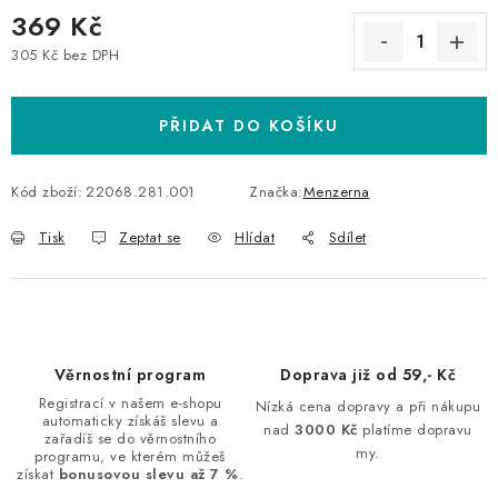
369 Kč
305 Kč bez DPH
Měrná cena:
PŘIDAT DO KOŠÍKU
Kód zboží:
22068.281.001
Značka:
Menzerna
Tisk
Zeptat se
Hlídat
Sdílet
Věrnostní program
Doprava již od 59,- Kč
Registrací v našem e-shopu
Nízká cena dopravy a při nákupu
automaticky získáš slevu a
nad
3000 Kč
platíme dopravu
zařadíš se do věrnostního
my.
programu, ve kterém můžeš
získat
bonusovou slevu až 7 %
.