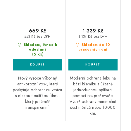
669 Kč
1 339 Kč
553 Kč bez DPH
1 107 Kč bez DPH
Skladem, ihned k
Skladem do 10
odeslání
pracovních dní
(5 ks)
Nový vysoce výkonný
Moderní ochrana laku na
antikorozní vosk, který
bázi křemíku s úžasně
poskytuje ochrannou vrstvu
jednoduchou aplikací
s nízkou tloušťkou filmu,
pomocí rozprašovače.
který je téměř
Výdrž ochrany minimálně
transparentní.
šest měsíců nebo 10000
km.