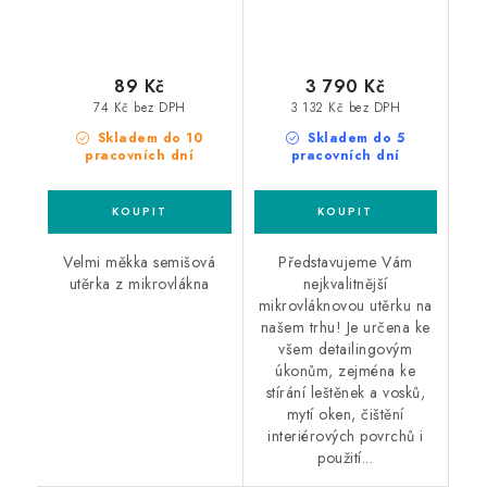
89 Kč
3 790 Kč
74 Kč bez DPH
3 132 Kč bez DPH
Skladem do 10
Skladem do 5
pracovních dní
pracovních dní
Velmi měkka semišová
Představujeme Vám
utěrka z mikrovlákna
nejkvalitnější
mikrovláknovou utěrku na
našem trhu! Je určena ke
všem detailingovým
úkonům, zejména ke
stírání leštěnek a vosků,
mytí oken, čištění
interiérových povrchů i
použití...