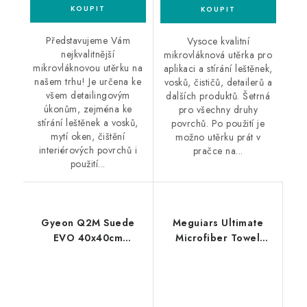
Představujeme Vám
Vysoce kvalitní
nejkvalitnější
mikrovláknová utěrka pro
mikrovláknovou utěrku na
aplikaci a stírání leštěnek,
našem trhu! Je určena ke
vosků, čističů, detailerů a
všem detailingovým
dalších produktů. Šetrná
úkonům, zejména ke
pro všechny druhy
stírání leštěnek a vosků,
povrchů. Po použití je
mytí oken, čištění
možno utěrku prát v
interiérových povrchů i
pračce na...
použití...
Gyeon Q2M Suede
Meguiars Ultimate
EVO 40x40cm
Microfiber Towel
mikrovláknová utěrka
40x40cm 20ks
mikrovláknová utěrka