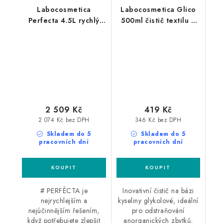
Labocosmetica
Labocosmetica Glico
Perfecta 4.5L rychlý
500ml čistič textilu a
detailer
alcantary
2 509 Kč
419 Kč
2 074 Kč bez DPH
346 Kč bez DPH
Skladem do 5
Skladem do 5
pracovních dní
pracovních dní
# PERFÈCTA je
Inovativní čistič na bázi
nejrychlejším a
kyseliny glykolové, ideální
nejúčinnějším řešením,
pro odstraňování
když potřebujete zlepšit
anorganických zbytků,