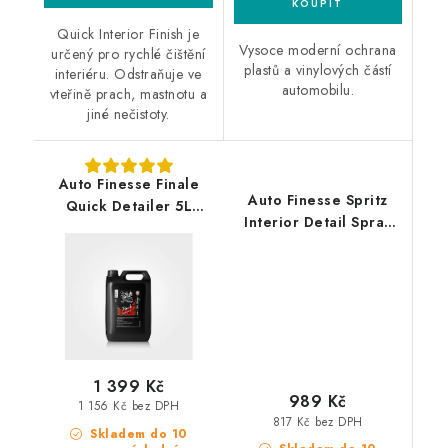
Quick Interior Finish je
Vysoce moderní ochrana
určený pro rychlé čištění
plastů a vinylových částí
interiéru. Odstraňuje ve
automobilu.
vteřině prach, mastnotu a
jiné nečistoty.
Auto Finesse Finale
Auto Finesse Spritz
Quick Detailer 5L
Interior Detail Spray
prémiový detailer
5L interierový detailer
1 399 Kč
989 Kč
1 156 Kč bez DPH
817 Kč bez DPH
Skladem do 10