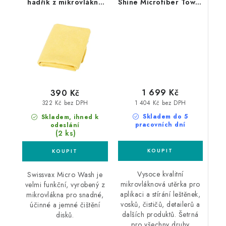
hadřík z mikrovlákna
Shine Microfiber Towel
žlutý
60x40cm 12ks
mikrovláknová utěrka
1 699 Kč
390 Kč
1 404 Kč bez DPH
322 Kč bez DPH
Skladem do 5
Skladem, ihned k
pracovních dní
odeslání
(2 ks)
Vysoce kvalitní
Swissvax Micro Wash je
mikrovláknová utěrka pro
velmi funkční, vyrobený z
aplikaci a stírání leštěnek,
mikrovlákna pro snadné,
vosků, čističů, detailerů a
účinné a jemné čištění
dalších produktů. Šetrná
disků.
pro všechny druhy