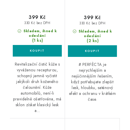
399 Kč
399 Kč
330 Kč bez DPH
330 Kč bez DPH
Skladem, ihned k
Skladem, ihned k
odeslání
odeslání
(1 ks)
(2 ks)
Revitalizační čistič kůže s
# PERFÈCTA je
vyváženou recepturou,
nejrychlejším a
schopný jemně vyčistit
nejúčinnějším řešením,
jakýkoli druh koženého
když potřebujete zlepšit
čalounění. Kůže
lesk, hloubku, saténový
automobilů, není-li
efekt a ochranu v krátkém
pravidelně ošetřována, má
čase.
sklon získat klasický lesk
a...