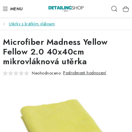
Přejít
Hleda
na
obsah
Utěrky s krátkým vláknem
AKCE
Microfiber Madness Yellow
NOVINKY
Fellow 2.0 40x40cm
EXTERIÉR
mikrovláknová utěrka
INTERIÉR
Podrobnosti hodnocení
Neohodnoceno
PŘÍSLUŠENSTVÍ
DÁRKOVÉ SADY A POUKAZY
ČLÁNKY