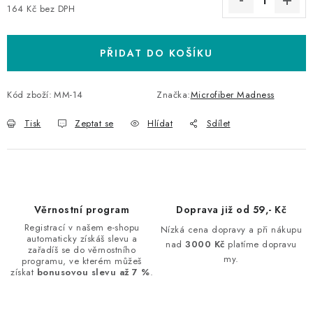
164 Kč bez DPH
Měrná cena:
PŘIDAT DO KOŠÍKU
Kód zboží:
MM-14
Značka:
Microfiber Madness
Tisk
Zeptat se
Hlídat
Sdílet
Věrnostní program
Doprava již od 59,- Kč
Registrací v našem e-shopu
Nízká cena dopravy a při nákupu
automaticky získáš slevu a
nad
3000 Kč
platíme dopravu
zařadíš se do věrnostního
my.
programu, ve kterém můžeš
získat
bonusovou slevu až 7 %
.