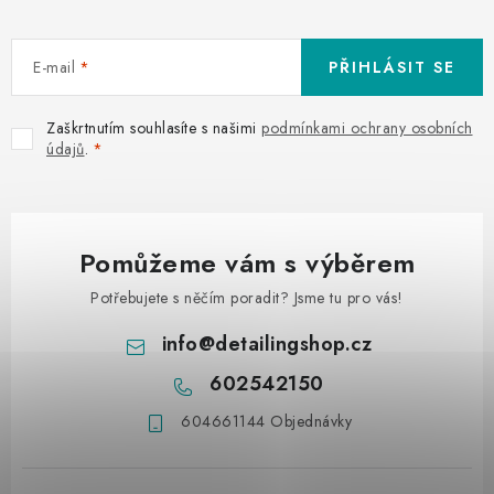
E-mail
PŘIHLÁSIT SE
Zaškrtnutím souhlasíte s našimi
podmínkami ochrany osobních
údajů
.
Pomůžeme vám s výběrem
Potřebujete s něčím poradit? Jsme tu pro vás!
info
@
detailingshop.cz
602542150
604661144 Objednávky