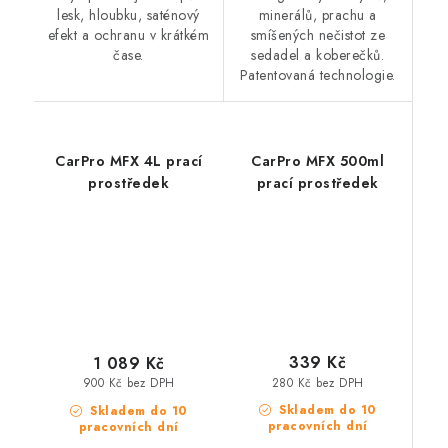
lesk, hloubku, saténový
minerálů, prachu a
efekt a ochranu v krátkém
smíšených nečistot ze
čase.
sedadel a koberečků.
Patentovaná technologie.
CarPro MFX 4L prací
CarPro MFX 500ml
prostředek
prací prostředek
339 Kč
1 089 Kč
280 Kč bez DPH
900 Kč bez DPH
Skladem do 10
Skladem do 10
pracovních dní
pracovních dní