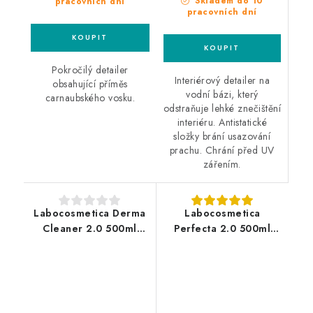
Skladem do 10
pracovních dní
pracovních dní
Pokročilý detailer
Interiérový detailer na
obsahující příměs
vodní bázi, který
carnaubského vosku.
odstraňuje lehké znečištění
interiéru. Antistatické
složky brání usazování
prachu. Chrání před UV
zářením.
Labocosmetica Derma
Labocosmetica
Cleaner 2.0 500ml
Perfecta 2.0 500ml
čistič kůže
rychlý detailer