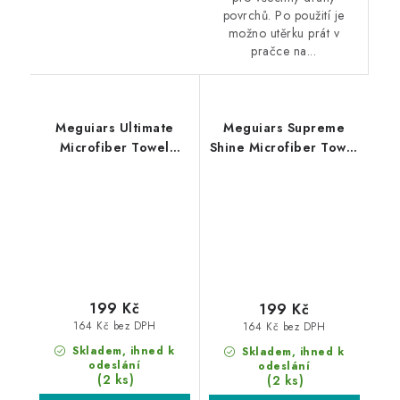
povrchů. Po použití je
možno utěrku prát v
pračce na...
Meguiars Ultimate
Meguiars Supreme
Microfiber Towel
Shine Microfiber Towel
40x40cm
60x40cm
mikrovláknová utěrka
mikrovláknová utěrka
199 Kč
199 Kč
164 Kč bez DPH
164 Kč bez DPH
Skladem, ihned k
Skladem, ihned k
odeslání
odeslání
(2 ks)
(2 ks)