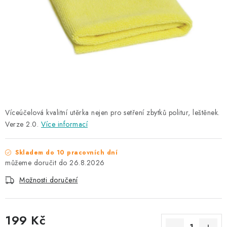
NAŠE SLUŽBY
KONTAKTY
PRODÁVANÉ ZNAČKY
BYDLENÍ
Věrnostní program
Všeobecné obchodní podmínky
Víceúčelová kvalitní utěrka nejen pro setření zbytků politur, leštěnek.
Verze 2.0.
Podmínky ochrany osobních údajů
Více informací
Mapa serveru
Skladem do 10 pracovních dní
26.8.2026
Možnosti doručení
199 Kč