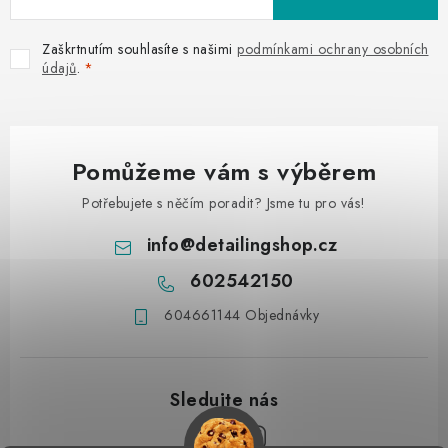
Zaškrtnutím souhlasíte s našimi
podmínkami ochrany osobních
údajů
.
Pomůžeme vám s výběrem
Potřebujete s něčím poradit? Jsme tu pro vás!
info
@
detailingshop.cz
602542150
604661144 Objednávky