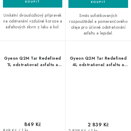
Unikátní dvousložkový přípravek
Směs sofistikovaných
na odstranění vzdušné koroze a
rozpouštědel a pomerančového
asfaltových skvrn z laku a kol.
oleje pro účinné odstraňování
asfaltu a lepidel.
Gyeon Q2M Tar Redefined
Gyeon Q2M Tar Redefined
1L odstraňovač asfaltu a
4L odstraňovač asfaltu a
organických nečistot
organických nečistot
849 Kč
2 839 Kč
Měrná
Měrná
849 Kč / 1 ks
2 839 Kč / 1 ks