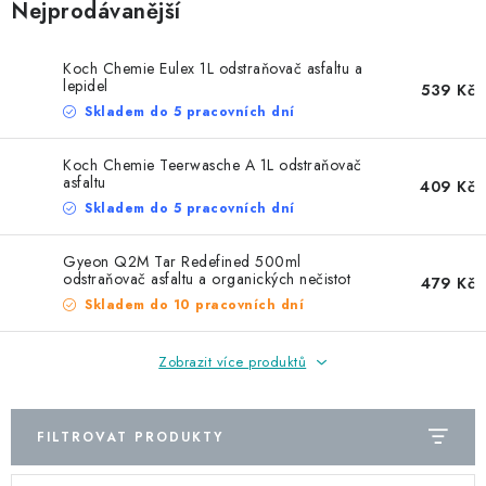
NAŠE SLUŽBY
Nejprodávanější
KONTAKTY
Koch Chemie Eulex 1L odstraňovač asfaltu a
lepidel
539 Kč
Skladem do 5 pracovních dní
PRODÁVANÉ ZNAČKY
Koch Chemie Teerwasche A 1L odstraňovač
BYDLENÍ
asfaltu
409 Kč
Skladem do 5 pracovních dní
Věrnostní program
Všeobecné obchodní podmínky
Gyeon Q2M Tar Redefined 500ml
Podmínky ochrany osobních údajů
Mapa serveru
odstraňovač asfaltu a organických nečistot
479 Kč
Skladem do 10 pracovních dní
Zobrazit více produktů
FILTROVAT PRODUKTY