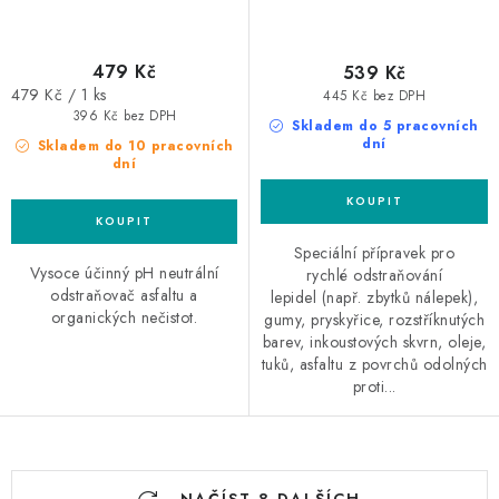
479 Kč
539 Kč
Měrná
479 Kč / 1 ks
445 Kč bez DPH
cena:
396 Kč bez DPH
Skladem do 5 pracovních
dní
Skladem do 10 pracovních
dní
Speciální přípravek pro
Vysoce účinný pH neutrální
rychlé odstraňování
odstraňovač asfaltu a
lepidel (např. zbytků nálepek),
organických nečistot.
gumy, pryskyřice, rozstříknutých
barev, inkoustových skvrn, oleje,
tuků, asfaltu z povrchů odolných
proti...
O