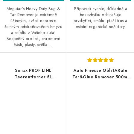
Meguiar’s Heavy Duty Bug &
Přípravek rychle, důkladně a
Tar Remover je extrémně
bezezbytku odstraňuje
účinným, avšak naprosto
pryskyřici, smůlu, ptačí trus a
šetrným odstraňovačem hmyzu
ostatní organické nečistoty.
a asfaltu z Vašeho auta!
Bezpečný pro lak, chromové
části, plasty, světla i...
Sonax PROFILINE
Auto Finesse ObliTARate
Teerentferner 5L
Tar&Glue Remover 500ml
odstraňovač asfaltu
odstraňovač asfaltu a
lepidel