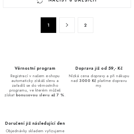
NAČÍST 8 DALŠÍCH
v
l
á
S
d
1
2
t
a
r
c
á
n
í
k
p
o
r
Věrnostní program
Doprava již od 59,- Kč
v
v
Registrací v našem e-shopu
Nízká cena dopravy a při nákupu
á
k
automaticky získáš slevu a
nad
3000 Kč
platíme dopravu
n
zařadíš se do věrnostního
my.
y
programu, ve kterém můžeš
í
v
získat
bonusovou slevu až 7 %
.
ý
p
i
Doručení již následující den
s
Objednávky skladem vyřizujeme