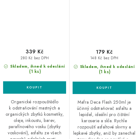
339 Kč
179 Kč
280 Kč bez DPH
148 Kč bez DPH
Skladem, ihned k odeslání
Skladem, ihned k odeslání
(1 ks)
(1 ks)
Organické rozpouštědlo
Mafra Deca Flash 250ml je
k odstraňování mastných a
účinný odstraňovač asfaltu a
organických zbytků kosmetiky,
lepidel, ideální pro čištění
oleje, inkoustu, barev,
karoserie a skla. Rychle
parafínového vosku (zbytky
rozpouští asfaltové skvrny a
voskování), asfaltu ze všech
lepkavé zbytky, aniž by zanechal