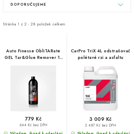
V
Ř
DOPORUČUJEME
ý
a
p
z
i
e
Stránka
1
z
2
-
28
položek celkem
s
n
p
í
r
p
Auto Finesse ObliTARate
CarPro TriX 4L odstraňovač
o
r
GEL Tar&Glue Remover 1L
polétavé rzi a asfaltu
odstraňovač asfaltu a smůly
d
o
u
d
k
u
t
k
ů
t
ů
779 Kč
3 009 Kč
644 Kč bez DPH
2 487 Kč bez DPH
Skladem, ihned k odeslání
Skladem, ihned k odeslání