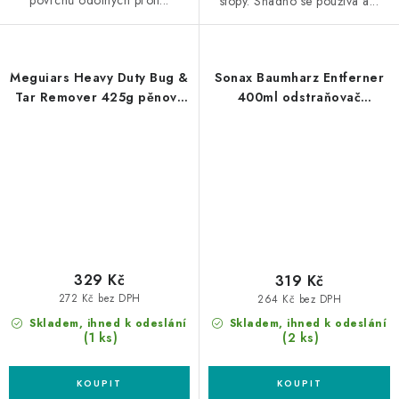
povrchů odolných proti...
stopy. Snadno se používá a...
Meguiars Heavy Duty Bug &
Sonax Baumharz Entferner
Tar Remover 425g pěnový
400ml odstraňovač
odstraňovač hmyzu a
pryskyřice
asfaltu
329 Kč
319 Kč
272 Kč bez DPH
264 Kč bez DPH
Skladem, ihned k odeslání
Skladem, ihned k odeslání
(1 ks)
(2 ks)