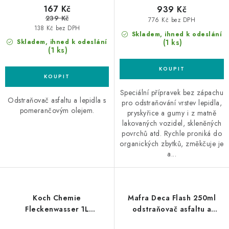
167 Kč
939 Kč
239 Kč
776 Kč bez DPH
138 Kč bez DPH
Skladem, ihned k odeslání
(1 ks)
Skladem, ihned k odeslání
(1 ks)
Speciální přípravek bez zápachu
Odstraňovač asfaltu a lepidla s
pro odstraňování vrstev lepidla,
pomerančovým olejem.
pryskyřice a gumy i z matně
lakovaných vozidel, skleněných
povrchů atd. Rychle proniká do
organických zbytků, změkčuje je
a...
Koch Chemie
Mafra Deca Flash 250ml
Fleckenwasser 1L
odstraňovač asfaltu a
odstraňovač asfaltu
lepidel