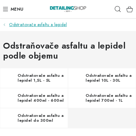
Přejít
Hleda
na
obsah
Odstraňovače asfaltu a lepidel
AKCE
NOVINKY
Odstraňovače asfaltu a lepidel
podle objemu
EXTERIÉR
INTERIÉR
Odstraňovače asfaltu a
Odstraňovače asfaltu a
lepidel 1,5L - 5L
lepidel 10L - 30L
PŘÍSLUŠENSTVÍ
Odstraňovače asfaltu a
Odstraňovače asfaltu a
lepidel 400ml - 600ml
lepidel 700ml - 1L
DÁRKOVÉ SADY A POUKAZY
Odstraňovače asfaltu a
ČLÁNKY
lepidel do 300ml