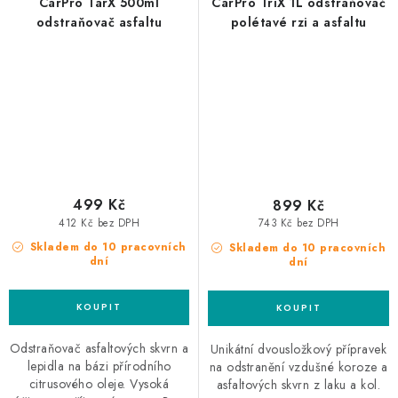
CarPro TarX 500ml
CarPro TriX 1L odstraňovač
odstraňovač asfaltu
polétavé rzi a asfaltu
499 Kč
899 Kč
412 Kč bez DPH
743 Kč bez DPH
Skladem do 10 pracovních
Skladem do 10 pracovních
dní
dní
Odstraňovač asfaltových skvrn a
Unikátní dvousložkový přípravek
lepidla na bázi přírodního
na odstranění vzdušné koroze a
citrusového oleje. Vysoká
asfaltových skvrn z laku a kol.