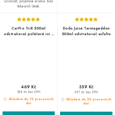
účinnost, příjemné aroma. Bez
těkavých látek.
CarPro TriX 500ml
Dodo Juice Tarmageddon
odstraňovač polétavé rzi a
500ml odstraňovač asfaltu
asfaltu
469 Kč
359 Kč
388 Kč bez DPH
297 Kč bez DPH
Skladem do 10 pracovních
Skladem do 20 pracovních
dní
dní