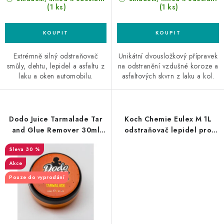
(1 ks)
(1 ks)
Extrémně silný odstraňovač
Unikátní dvousložkový přípravek
smůly, dehtu, lepidel a asfaltu z
na odstranění vzdušné koroze a
laku a oken automobilu.
asfaltových skvrn z laku a kol.
Dodo Juice Tarmalade Tar
Koch Chemie Eulex M 1L
and Glue Remover 30ml
odstraňovač lepidel pro
odstraňovač asfaltu a
matné laky
30 %
lepidel
Akce
Pouze do vyprodání