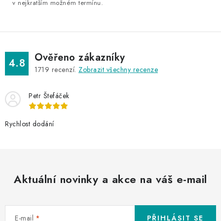
u
v nejkratším možném termínu.
Ověřeno zákazníky
4.8
1719
recenzí.
Zobrazit všechny recenze
Petr Štefáček
Rychlost dodání
Aktuální novinky a akce na váš e-mail
E-mail
PŘIHLÁSIT SE