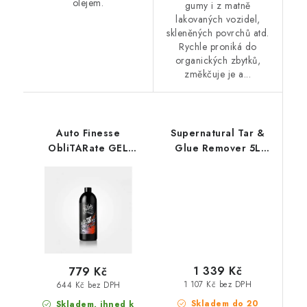
olejem.
gumy i z matně
lakovaných vozidel,
skleněných povrchů atd.
Rychle proniká do
organických zbytků,
změkčuje je a...
Auto Finesse
Supernatural Tar &
ObliTARate GEL
Glue Remover 5L
Tar&Glue Remover 1L
odstraňovač asfaltu a
odstraňovač asfaltu a
lepidel
smůly
1 339 Kč
779 Kč
1 107 Kč bez DPH
644 Kč bez DPH
Skladem do 20
Skladem, ihned k