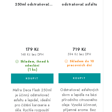
250ml odstraňovač
odstraňovač asfaltu
asfaltu a lepidel
719 Kč
179 Kč
594 Kč bez DPH
148 Kč bez DPH
Skladem do 10
Skladem, ihned k
pracovních dní
odeslání
(1 ks)
Odstraňovač asfaltových
Mafra Deca Flash 250ml
skvrn a lepidla na bázi
je účinný odstraňovač
přírodního citrusového
asfaltu a lepidel, ideální
oleje. Vysoká účinnost,
pro čištění karoserie a
příjemné aroma. Bez
skla. Rychle rozpouští