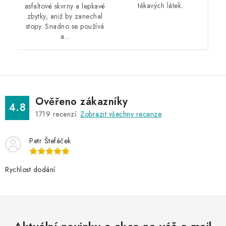
těkavých látek.
asfaltové skvrny a lepkavé
zbytky, aniž by zanechal
stopy. Snadno se používá
a...
Ověřeno zákazníky
4.8
1719
recenzí.
Zobrazit všechny recenze
Petr Štefáček
Rychlost dodání
Aktuální novinky a akce na váš e-mail