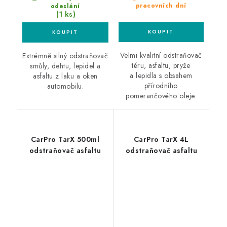
pracovních dní
odeslání
(1 ks)
Velmi kvalitní odstraňovač
Extrémně silný odstraňovač
téru, asfaltu, pryže
smůly, dehtu, lepidel a
a lepidla s obsahem
asfaltu z laku a oken
přírodního
automobilu.
pomerančového oleje.
CarPro TarX 500ml
CarPro TarX 4L
odstraňovač asfaltu
odstraňovač asfaltu