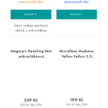
pracovních dní
pracovních dní
Velmi měkka semišová
utěrka z mikrovlákna
Meguiars Detailing Mitt
Microfiber Madness
mikrovláknová
Yellow Fellow 2.0
rukavice na interiér
40x40cm
mikrovláknová utěrka
199 Kč
339 Kč
164 Kč bez DPH
280 Kč bez DPH