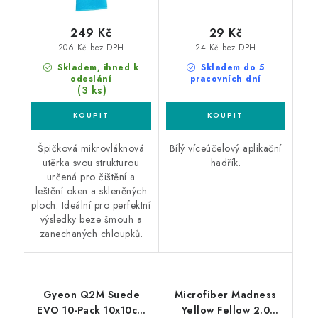
249 Kč
29 Kč
206 Kč bez DPH
24 Kč bez DPH
Skladem, ihned k
Skladem do 5
odeslání
pracovních dní
(3 ks)
Špičková mikrovláknová
Bílý víceúčelový aplikační
utěrka svou strukturou
hadřík.
určená pro čištění a
leštění oken a skleněných
ploch. Ideální pro perfektní
výsledky beze šmouh a
zanechaných chloupků.
Gyeon Q2M Suede
Microfiber Madness
EVO 10-Pack 10x10cm
Yellow Fellow 2.0