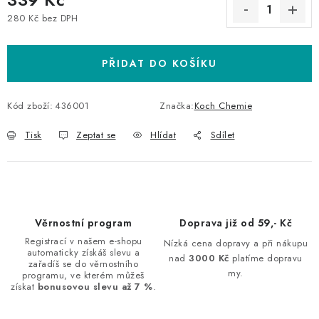
280 Kč bez DPH
Měrná cena:
PŘIDAT DO KOŠÍKU
Kód zboží:
436001
Značka:
Koch Chemie
Tisk
Zeptat se
Hlídat
Sdílet
Věrnostní program
Doprava již od 59,- Kč
Registrací v našem e-shopu
Nízká cena dopravy a při nákupu
automaticky získáš slevu a
nad
3000 Kč
platíme dopravu
zařadíš se do věrnostního
my.
programu, ve kterém můžeš
získat
bonusovou slevu až 7 %
.