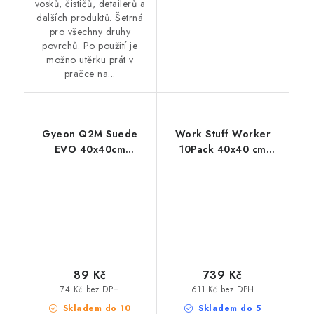
vosků, čističů, detailerů a
dalších produktů. Šetrná
pro všechny druhy
povrchů. Po použití je
možno utěrku prát v
pračce na...
Gyeon Q2M Suede
Work Stuff Worker
EVO 40x40cm
10Pack 40x40 cm
mikrovláknová utěrka
mikrovláknové utěrky
89 Kč
739 Kč
74 Kč bez DPH
611 Kč bez DPH
Skladem do 10
Skladem do 5