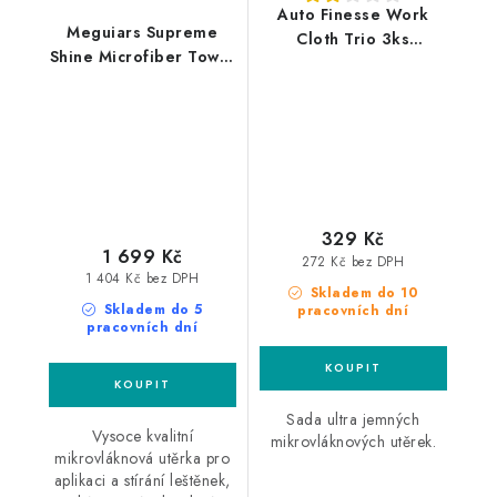
Auto Finesse Work
Meguiars Supreme
Cloth Trio 3ks
Shine Microfiber Towel
mikrovláknové utěrky
60x40cm 12ks
mikrovláknová utěrka
329 Kč
1 699 Kč
272 Kč bez DPH
1 404 Kč bez DPH
Skladem do 10
Skladem do 5
pracovních dní
pracovních dní
Sada ultra jemných
Vysoce kvalitní
mikrovláknových utěrek.
mikrovláknová utěrka pro
aplikaci a stírání leštěnek,