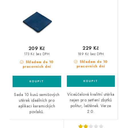
semišové utěrky 10ks
60x40cm
mikrovláknová utěrka
229 Kč
209 Kč
189 Kč bez DPH
173 Kč bez DPH
Skladem do 10
Skladem do 10
pracovních dní
pracovních dní
Víceúčelová kvalitní utěrka
Sada 10 kusů semišových
nejen pro setření zbytků
utěrek ideálních pro
politur, leštěnek. Verze
aplikaci keramických
2.0.
povlaků.