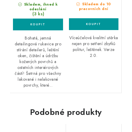
Skladem do 10
Skladem, ihned k
pracovních dní
odeslání
(3 ks)
Víceúčelová kvalitní utěrka
Bohatá, jemná
nejen pro setření zbytků
detailingová rukavice pro
politur, leštěnek. Verze
stírání detailerů, leštění
2.0.
oken, čištění a údržbu
kožených povrchů a
ostatních interiérových
částí! Šetrná pro všechny
lakované i nelakované
povrchy, které...
Podobné produkty