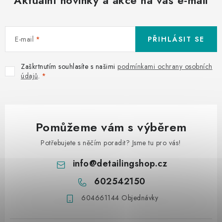
E-mail
PŘIHLÁSIT SE
Zaškrtnutím souhlasíte s našimi
podmínkami ochrany osobních
údajů
.
Pomůžeme vám s výběrem
Potřebujete s něčím poradit? Jsme tu pro vás!
info
@
detailingshop.cz
602542150
604661144 Objednávky