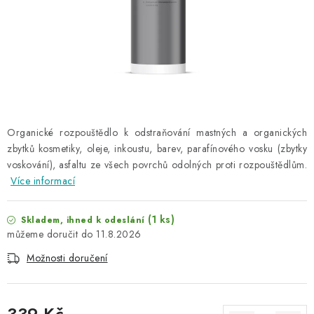
NAŠE SLUŽBY
KONTAKTY
PRODÁVANÉ ZNAČKY
BYDLENÍ
Organické rozpouštědlo k odstraňování mastných a organických
zbytků kosmetiky, oleje, inkoustu, barev, parafínového vosku (zbytky
Věrnostní program
Všeobecné obchodní podmínky
voskování), asfaltu ze všech povrchů odolných proti rozpouštědlům.
Podmínky ochrany osobních údajů
Mapa serveru
Více informací
(1 ks)
Skladem, ihned k odeslání
11.8.2026
Možnosti doručení
339 Kč