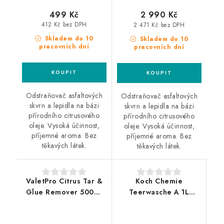
499 Kč
2 990 Kč
412 Kč bez DPH
2 471 Kč bez DPH
Skladem do 10
Skladem do 10
pracovních dní
pracovních dní
Odstraňovač asfaltových
Odstraňovač asfaltových
skvrn a lepidla na bázi
skvrn a lepidla na bázi
přírodního citrusového
přírodního citrusového
oleje. Vysoká účinnost,
oleje. Vysoká účinnost,
příjemné aroma. Bez
příjemné aroma. Bez
těkavých látek.
těkavých látek.
ValetPro Citrus Tar &
Koch Chemie
Glue Remover 500ml
Teerwasche A 1L
odstraňovač asfaltu a
odstraňovač asfaltu
lepidel