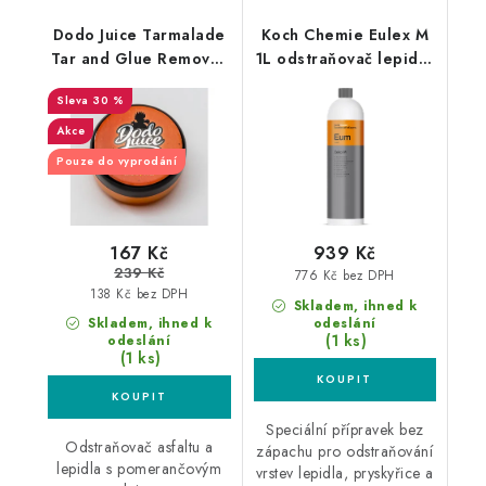
Dodo Juice Tarmalade
Koch Chemie Eulex M
Tar and Glue Remover
1L odstraňovač lepidel
30ml odstraňovač
pro matné laky
30 %
asfaltu a lepidel
Akce
Pouze do vyprodání
167 Kč
939 Kč
239 Kč
776 Kč bez DPH
138 Kč bez DPH
Skladem, ihned k
Skladem, ihned k
odeslání
(1 ks)
odeslání
(1 ks)
Speciální přípravek bez
Odstraňovač asfaltu a
zápachu pro odstraňování
lepidla s pomerančovým
vrstev lepidla, pryskyřice a