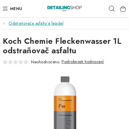
Přejít
Hleda
na
obsah
Odstraňovače asfaltu a lepidel
AKCE
Koch Chemie Fleckenwasser 1L
NOVINKY
odstraňovač asfaltu
EXTERIÉR
Podrobnosti hodnocení
Neohodnoceno
INTERIÉR
PŘÍSLUŠENSTVÍ
DÁRKOVÉ SADY A POUKAZY
ČLÁNKY