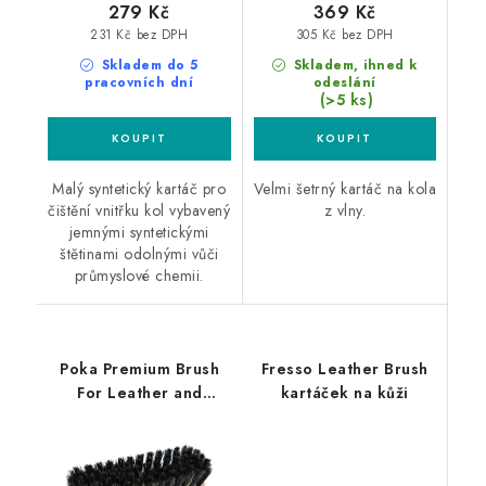
279 Kč
369 Kč
231 Kč bez DPH
305 Kč bez DPH
Skladem do 5
Skladem, ihned k
pracovních dní
odeslání
(>5 ks)
Malý syntetický kartáč pro
Velmi šetrný kartáč na kola
čištění vnitřku kol vybavený
z vlny.
jemnými syntetickými
štětinami odolnými vůči
průmyslové chemii.
Poka Premium Brush
Fresso Leather Brush
For Leather and
kartáček na kůži
Upholstery SOFT