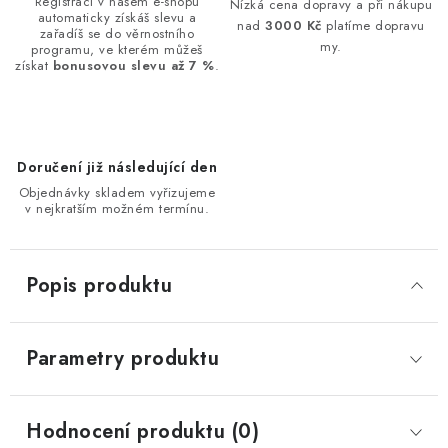
Registrací v našem e-shopu
Nízká cena dopravy a při nákupu
automaticky získáš slevu a
nad
3000 Kč
platíme dopravu
zařadíš se do věrnostního
my.
programu, ve kterém můžeš
získat
bonusovou slevu až 7 %
.
Doručení již následující den
Objednávky skladem vyřizujeme
v nejkratším možném termínu.
Popis produktu
Parametry produktu
Hodnocení produktu (0)