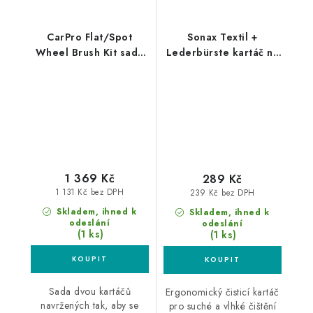
CarPro Flat/Spot
Sonax Textil +
Wheel Brush Kit sada
Lederbürste kartáč na
kartáčů na kola
kůži a textil
1 369 Kč
289 Kč
1 131 Kč bez DPH
239 Kč bez DPH
Skladem, ihned k
Skladem, ihned k
odeslání
odeslání
(1 ks)
(1 ks)
Sada dvou kartáčů
Ergonomický čisticí kartáč
navržených tak, aby se
pro suché a vlhké čištění