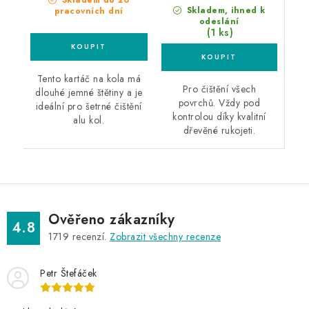
Skladem, ihned k
pracovních dní
odeslání
(1 ks)
Tento kartáč na kola má
Pro čištění všech
dlouhé jemné štětiny a je
povrchů. Vždy pod
ideální pro šetrné čištění
kontrolou díky kvalitní
alu kol.
dřevěné rukojeti.
Ověřeno zákazníky
4.8
1719
recenzí.
Zobrazit všechny recenze
Petr Štefáček