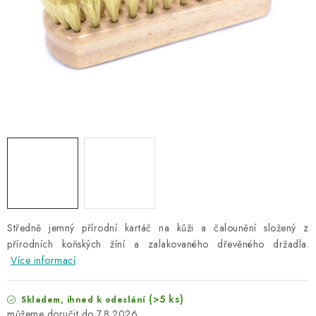
NAŠE SLUŽBY
KONTAKTY
PRODÁVANÉ ZNAČKY
BYDLENÍ
Věrnostní program
Všeobecné obchodní podmínky
Podmínky ochrany osobních údajů
Mapa serveru
Středně jemný přírodní kartáč na kůži a čalounění složený z
přírodních koňských žíní a zalakovaného dřevěného držadla.
Více informací
(>5 ks)
Skladem, ihned k odeslání
7.8.2026