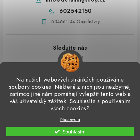
602542150
604661144 Objednávky
Z
Na našich webových stránkách používáme
á
soubory cookies. Některé z nich jsou nezbytné,
Přijímáme online platby
p
zatímco jiné nám pomáhají vylepšit tento web a
váš uživatelský zážitek. Souhlasíte s používáním
a
Detailingclub
Dodo Juice
Gyeon Quartz
ValetPRO
všech cookies?
t
Microfiber Madness
í
Nastavení
Copyright 2026
Detailingshop
. Všechna práva vyhrazena.
Souhlasím
Vytvořil Shoptet