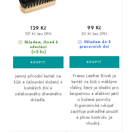
99 Kč
129 Kč
82 Kč bez DPH
107 Kč bez DPH
Skladem do 5
Skladem, ihned k
pracovních dní
odeslání
(>5 ks)
Fresso Leather Brush je
Jemný přírodní kartáč na
kartáč na kůži s měkkými
kůži a čalounění složený z
vlákny, který je ideální pro
koňských žíní a
bezpečnou a efektivní péči
zalakovaného dřevěného
o kožené povrchy.
držadla.
Ergonomická rukojeť
zajišťuje pohodlné použití
a plnou kontrolu. Je
vhodný...