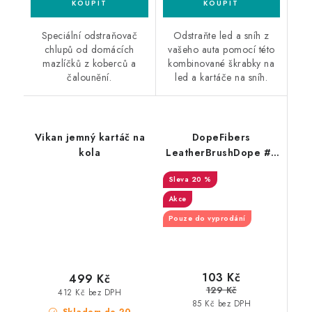
Speciální odstraňovač
Odstraňte led a sníh z
chlupů od domácích
vašeho auta pomocí této
mazlíčků z koberců a
kombinované škrabky na
čalounění.
led a kartáče na sníh.
Vikan jemný kartáč na
DopeFibers
kola
LeatherBrushDope #5
kartáč na kůži
20 %
Akce
Pouze do vyprodání
103 Kč
499 Kč
129 Kč
412 Kč bez DPH
85 Kč bez DPH
Skladem do 20