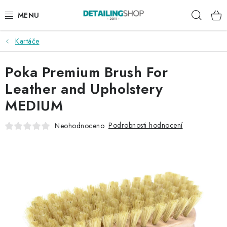
Přejít
Hleda
na
obsah
Kartáče
AKCE
Poka Premium Brush For
NOVINKY
Leather and Upholstery
EXTERIÉR
MEDIUM
INTERIÉR
Podrobnosti hodnocení
Neohodnoceno
PŘÍSLUŠENSTVÍ
DÁRKOVÉ SADY A POUKAZY
ČLÁNKY