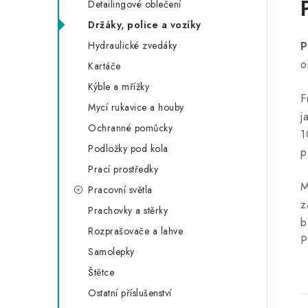
Detailingové oblečení
Držáky, police a vozíky
Hydraulické zvedáky
P
o
Kartáče
Kýble a mřížky
F
Mycí rukavice a houby
j
Ochranné pomůcky
1
Podložky pod kola
p
Prací prostředky
M
Pracovní světla
z
Prachovky a stěrky
b
Rozprašovače a lahve
P
Samolepky
Štětce
Ostatní příslušenství