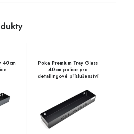
dukty
y 40cm
Poka Premium Tray Glass
ice
40cm police pro
detailingové příslušenství
na okna