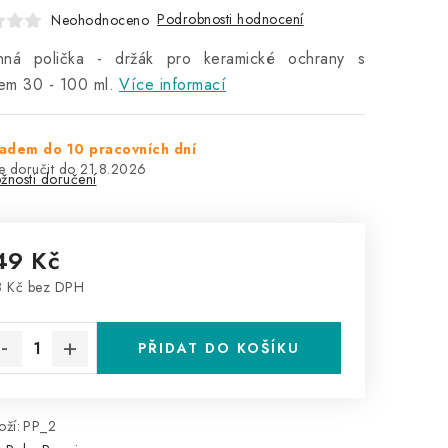
Podrobnosti hodnocení
Neohodnoceno
nná polička - držák pro keramické ochrany s
em 30 - 100 ml.
Více informací
adem do 10 pracovních dní
21.8.2026
žnosti doručení
49 Kč
 Kč bez DPH
rná cena:
PŘIDAT DO KOŠÍKU
ží:
PP_2