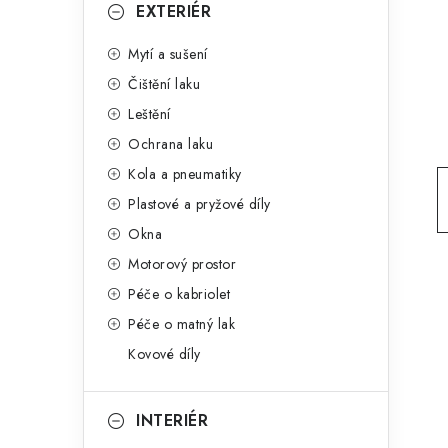
g
EXTERIÉR
r
o
Mytí a sušení
a
r
Čištění laku
n
i
Leštění
e
n
Ochrana laku
í
Kola a pneumatiky
Plastové a pryžové díly
p
Okna
a
Motorový prostor
n
Péče o kabriolet
Péče o matný lak
e
Kovové díly
l
INTERIÉR