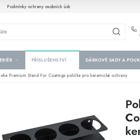
Podmínky ochrany osobních údajů
Mapa serveru
ERIÉR
PŘÍSLUŠENSTVÍ
DÁRKOVÉ SADY A POUK
oka Premium Stand For Coatings polička pro keramické ochrany
Po
Co
ke