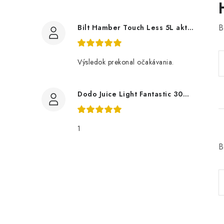
B
Bilt Hamber Touch Less 5L aktivní pěna
Výsledok prekonal očakávania.
Dodo Juice Light Fantastic 30ml měkký vosk
1
B