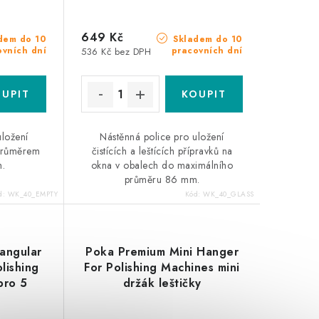
649 Kč
dem do 10
Skladem do 10
ovních dní
pracovních dní
536 Kč bez DPH
uložení
Nástěnná police pro uložení
 průměrem
čistících a leštících přípravků na
.
okna v obalech do maximálního
průměru 86 mm.
d:
WK_40_EMPTY
Kód:
WK_40_GLASS
angular
Poka Premium Mini Hanger
lishing
For Polishing Machines mini
pro 5
držák leštičky