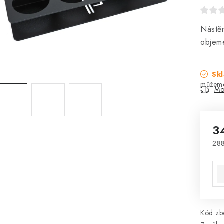
Nástě
objem
Skl
Mo
3
288
Mě
Kód zbo