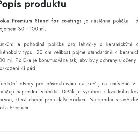
Popis produktu
oka Premium Stand for coatings
je nástěnná polička - 
bjemem 30 - 100 ml.
unkční a pohodlná polička pro lahvičky s keramickými o
akéhokoliv typu. 20 cm velikost pojme standardně 4 keram
00 ml. Polička je konstruována tak, aby byly ochrany uloženy
oškození či pád.
ontážní otvory pro přišroubování na zeď jsou umístěné v 
aručují naprostou stabilitu. Držák je vyroben z kvalitního k
arvou, která chrání proti další oxidaci. Na spodní straně dr
oka Premium.