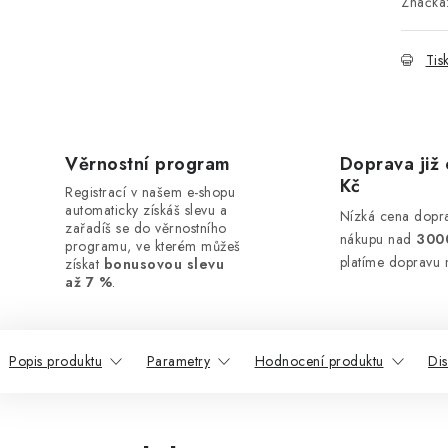
Značka
Tis
Věrnostní program
Doprava již 
Kč
Registrací v našem e-shopu
automaticky získáš slevu a
Nízká cena dopra
zařadíš se do věrnostního
nákupu nad
300
programu, ve kterém můžeš
platíme dopravu 
získat
bonusovou slevu
až 7 %
.
Popis produktu
Parametry
Hodnocení produktu
Di