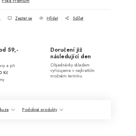
:
Poka Premium
k
Zeptat se
Hlídat
Sdílet
od 59,-
Doručení již
následující den
Objednávky skladem
vy a při
vyřizujeme v nejkratším
0 Kč
možném termínu.
my.
skuze
Podobné produkty