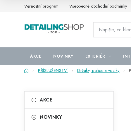
Přejít
Věrnostní program
Všeobecné obchodní podmínky
na
obsah
AKCE
NOVINKY
EXTERIÉR
INT
Domů
PŘÍSLUŠENSTVÍ
Držáky, police a vozíky
P
P
K
Přeskočit
AKCE
kategorie
a
o
t
s
NOVINKY
e
t