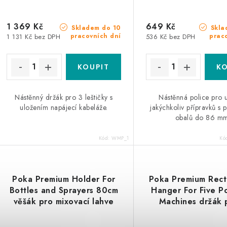
1 369 Kč
649 Kč
Skladem do 10
Skla
pracovních dní
prac
1 131 Kč bez DPH
536 Kč bez DPH
Nástěnný držák pro 3 leštičky s
Nástěnná police pro 
uložením napájecí kabeláže.
jakýchkoliv přípravků s
obalů do 86 mm
Kód:
WMP_1
Kó
Poka Premium Holder For
Poka Premium Rect
Bottles and Sprayers 80cm
Hanger For Five Po
věšák pro mixovací lahve
Machines držák 
leštiček