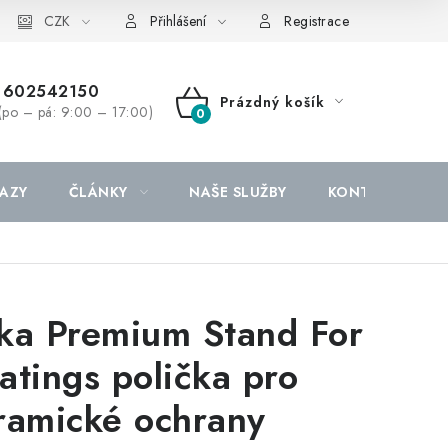
CZK
Přihlášení
Registrace
602542150
Prázdný košík
(po – pá: 9:00 – 17:00)
NÁKUPNÍ
KOŠÍK
AZY
ČLÁNKY
NAŠE SLUŽBY
KONTAKTY
ka Premium Stand For
atings polička pro
ramické ochrany