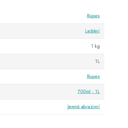
Rupes
Leštění
1 kg
1L
Rupes
700ml - 1L
Jemně abrazivní