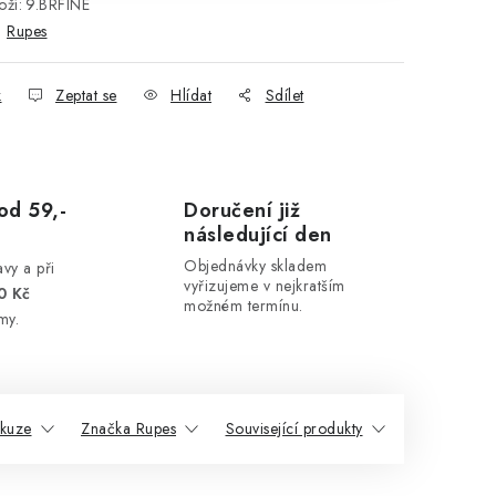
ží:
9.BRFINE
:
Rupes
k
Zeptat se
Hlídat
Sdílet
od 59,-
Doručení již
následující den
Objednávky skladem
vy a při
vyřizujeme v nejkratším
0 Kč
možném termínu.
my.
skuze
Značka Rupes
Související produkty
Podobné pr