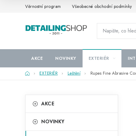
Přejít
Věrnostní program
Všeobecné obchodní podmínky
na
obsah
AKCE
NOVINKY
EXTERIÉR
INT
Domů
EXTERIÉR
Leštění
Rupes Fine Abrasive Co
P
K
Přeskočit
AKCE
kategorie
a
o
t
s
NOVINKY
e
t