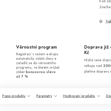
Kód zbo
Značka
Tis
Věrnostní program
Doprava již 
Kč
Registrací v našem e-shopu
automaticky získáš slevu a
Nízká cena dopra
zařadíš se do věrnostního
nákupu nad
300
programu, ve kterém můžeš
platíme dopravu 
získat
bonusovou slevu
až 7 %
.
Popis produktu
Parametry
Hodnocení produktu
Di