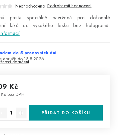
Podrobnosti hodnocení
Neohodnoceno
ná pasta speciálně navržená pro dokonalé
tění laků do vysokého lesku bez hologramů.
informací
adem do 5 pracovních dní
18.8.2026
žnosti doručení
09 Kč
 Kč bez DPH
rná cena:
PŘIDAT DO KOŠÍKU