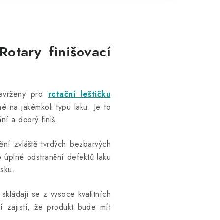
otary finišovací
 navrženy pro
rotační leštičku
é na jakémkoli typu laku. Je to
ní a dobrý finiš.
ění zvláště tvrdých bezbarvých
o úplné odstranění defektů laku
sku.
kládají se z vysoce kvalitních
í
zajistí, že produkt bude mít