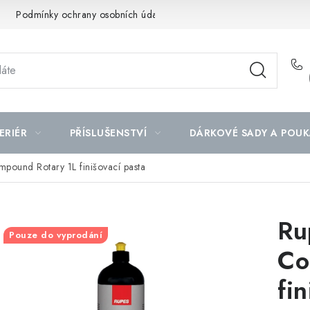
Podmínky ochrany osobních údajů
Mapa serveru
ERIÉR
PŘÍSLUŠENSTVÍ
DÁRKOVÉ SADY A POUK
mpound Rotary 1L finišovací pasta
Ru
Pouze do vyprodání
Co
fi