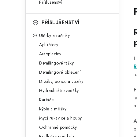
Příslušenství
PŘÍSLUŠENSTVÍ
Utěrky a ručníky
Aplikátory
Autoplachty
L
Detailingové tašky
R
Detailingové oblečení
i
Držáky, police a vozíky
F
Hydraulické zvedáky
l
Kartáče
a
Kýble a mřížky
Mycí rukavice a houby
A
Ochranné pomůcky
b
Podložky pod kola
d