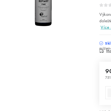
Výkon
doleš
Více 
Skl
Mo
9
751
Mě