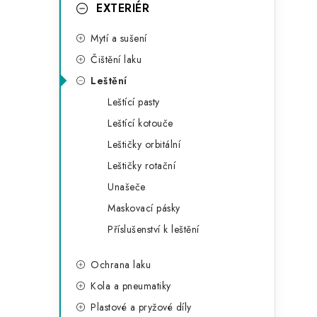
g
EXTERIÉR
r
o
Mytí a sušení
a
r
Čištění laku
n
i
Leštění
e
n
Leštící pasty
í
Leštící kotouče
Leštičky orbitální
p
Leštičky rotační
a
Unašeče
n
Maskovací pásky
Příslušenství k leštění
e
l
Ochrana laku
Kola a pneumatiky
Plastové a pryžové díly