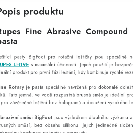
Popis produktu
Rupes Fine Abrasive Compound R
pasta
eštící pasty BigFoot pro rotační leštičky jsou speciálně
UPES LH19E
s maximální účinností. Jejich použití je bezpečn
deální produkt pro první fázi leštění, kdy kombinuje rychlé řezá
ine R
otary
je pasta speciálně navržená pro dokonalé dolešt
aků. Tato jemná, ve vodě rozpustná brusná směs je ideální pr
 pro závěrečné leštění bez hologramů a dosažení vysokého le
brazivní směsi BigFoot
jsou výsledkem dlouhého výzkumu a s
rusných směsí, bez obsahu silikonu. Jejich
jedinečné složen
okonalou kombinaci viskozity a agresivity.