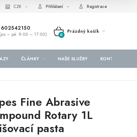
CZK
Přihlášení
Registrace
602542150
Prázdný košík
(po – pá: 9:00 – 17:00)
NÁKUPNÍ
KOŠÍK
AZY
ČLÁNKY
NAŠE SLUŽBY
KONTAKTY
pes Fine Abrasive
mpound Rotary 1L
nišovací pasta