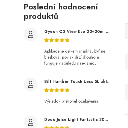
Poslední hodnocení
produktů
Gyeon Q2 View Evo 20+20ml nanopovlak na okna
Aplikace je celkem snadná, byť ne
blesková, povlak drží dlouho a
funguje v souladu s reklamou.
Bilt Hamber Touch Less 5L aktivní pěna
Výsledok prekonal očakávania.
Dodo Juice Light Fantastic 30ml měkký vosk