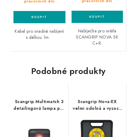
pracovních dní
pracovních dní
Nabíječka pro světla
Kabel pro snadné nabíjení
SCANGRIP NOVA 5K
s délkou 1m.
C+R.
Podobné produkty
Scangrip Multimatch 3
Scangrip Nova-EX
detailingová lampa pro
velmi odolná a vysoce
hledání defektů laku
svítivá nabíjecí lampa
do výbušných prostředí
s 10m kabelem