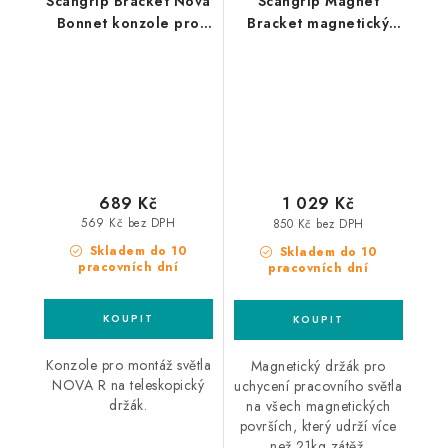
Scangrip Bracket Nova
Scangrip Magnet
Bonnet konzole pro
Bracket magnetický
světla Nova R pro
držák na detailingová a
uchycení k
pracovní světla
teleskopickému držáku
689 Kč
1 029 Kč
569 Kč bez DPH
850 Kč bez DPH
Skladem do 10
Skladem do 10
pracovních dní
pracovních dní
Konzole pro montáž světla
Magnetický držák pro
NOVA R na teleskopický
uchycení pracovního světla
držák.
na všech magnetických
površích, který udrží více
než 21kg zátěž.