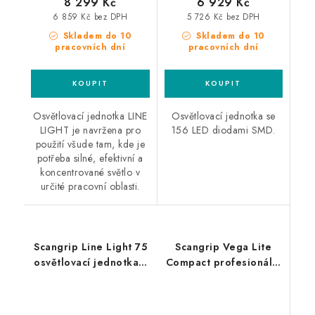
8 299 Kč
6 929 Kč
6 859 Kč bez DPH
5 726 Kč bez DPH
Skladem do 10
Skladem do 10
pracovních dní
pracovních dní
Osvětlovací jednotka LINE
Osvětlovací jednotka se
LIGHT je navržena pro
156 LED diodami SMD.
použití všude tam, kde je
potřeba silné, efektivní a
koncentrované světlo v
určité pracovní oblasti.
Scangrip Line Light 75
Scangrip Vega Lite
osvětlovací jednotka s
Compact profesionální
96 LED diodami SMD
pracovní světlo