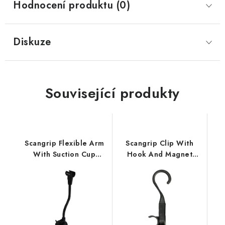
Hodnocení produktu (0)
Diskuze
Související produkty
Scangrip Flexible Arm
Scangrip Clip With
With Suction Cup
Hook And Magnet
flexibilní držák s
závěsný držák s
přísavkou Line Light
magnetem pro Pro
Line Light