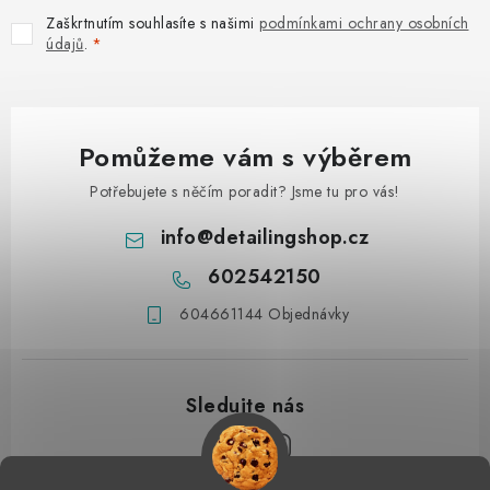
Zaškrtnutím souhlasíte s našimi
podmínkami ochrany osobních
údajů
.
Pomůžeme vám s výběrem
Potřebujete s něčím poradit? Jsme tu pro vás!
info
@
detailingshop.cz
602542150
604661144 Objednávky