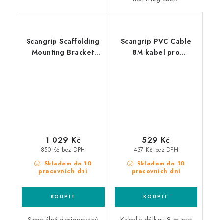
Scangrip Scaffolding
Scangrip PVC Cable
Mounting Bracket
8M kabel pro
držák na detailingová
propojení 2 a více
a pracovní světla
světel Line Light
1 029 Kč
529 Kč
850 Kč bez DPH
437 Kč bez DPH
Skladem do 10
Skladem do 10
pracovních dní
pracovních dní
Speciálně designovaný
Kabel s délkou 8 m pro