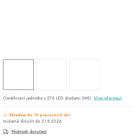
NAŠE SLUŽBY
KONTAKTY
PRODÁVANÉ ZNAČKY
BYDLENÍ
Věrnostní program
Všeobecné obchodní podmínky
Podmínky ochrany osobních údajů
Mapa serveru
Osvětlovací jednotka s 276 LED diodami SMD.
Více informací
Skladem do 10 pracovních dní
21.8.2026
Možnosti doručení