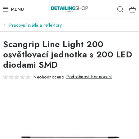
Přejít
Hleda
na
obsah
Pracovní světla a reflektory
AKCE
Scangrip Line Light 200
NOVINKY
osvětlovací jednotka s 200 LED
EXTERIÉR
diodami SMD
INTERIÉR
Podrobnosti hodnocení
Neohodnoceno
PŘÍSLUŠENSTVÍ
DÁRKOVÉ SADY A POUKAZY
ČLÁNKY