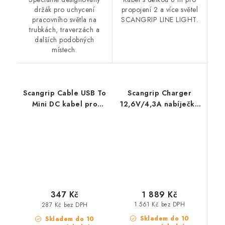
držák pro uchycení
propojení 2 a více světel
pracovního světla na
SCANGRIP LINE LIGHT.
trubkách, traverzách a
dalších podobných
místech.
Scangrip Cable USB To
Scangrip Charger
Mini DC kabel pro
12,6V/4,3A nabíječka
snadné nabíjení 1 m
pro světla Nova 5K
C+R
1 889 Kč
347 Kč
1 561 Kč bez DPH
287 Kč bez DPH
Skladem do 10
Skladem do 10