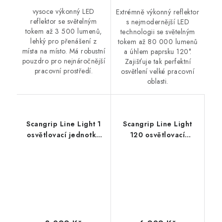
vysoce výkonný LED
Extrémně výkonný reflektor
reflektor se světelným
s nejmodernější LED
tokem až 3 500 lumenů,
technologii se světelným
lehký pro přenášení z
tokem až 80 000 lumenů
místa na místo. Má robustní
a úhlem paprsku 120°.
pouzdro pro nejnáročnější
Zajišťuje tak perfektní
pracovní prostředí.
osvětlení velké pracovní
oblasti.
Scangrip Line Light 1
Scangrip Line Light
osvětlovací jednotka
120 osvětlovací
Line Light
jednotka s 120 LED
diodami SMD