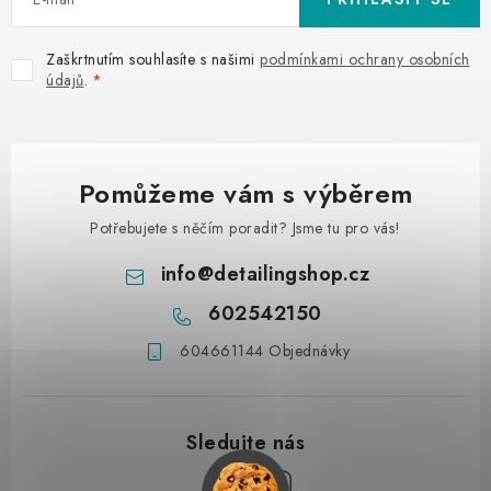
Zaškrtnutím souhlasíte s našimi
podmínkami ochrany osobních
údajů
.
Pomůžeme vám s výběrem
Potřebujete s něčím poradit? Jsme tu pro vás!
info
@
detailingshop.cz
602542150
604661144 Objednávky