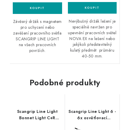
Nevýbušný držák lešení je
Závěsný držák s magnetem
speciálně navržen pro
pro uchycení nebo
upevnění pracovních světel
zavěšení pracovního světla
NOVA EX na lešení nebo
SCANGRIP LINE LIGHT
jakýkoli představitelný
na všech pracovních
kulatý předmět průměru
površích.
40-50 mm.
Podobné produkty
Scangrip Line Light
Scangrip Line Light 6 -
Bonnet Light C+R
6x osvětlovací
pracovní světlo, vč.
jednotka Line Light