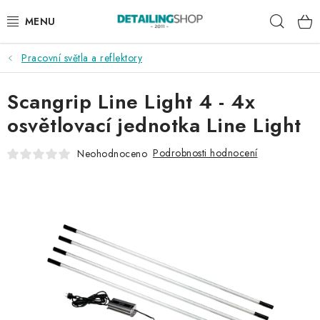
Přejít
Hleda
na
obsah
Pracovní světla a reflektory
AKCE
Scangrip Line Light 4 - 4x
NOVINKY
osvětlovací jednotka Line Light
EXTERIÉR
Podrobnosti hodnocení
Neohodnoceno
INTERIÉR
PŘÍSLUŠENSTVÍ
DÁRKOVÉ SADY A POUKAZY
ČLÁNKY