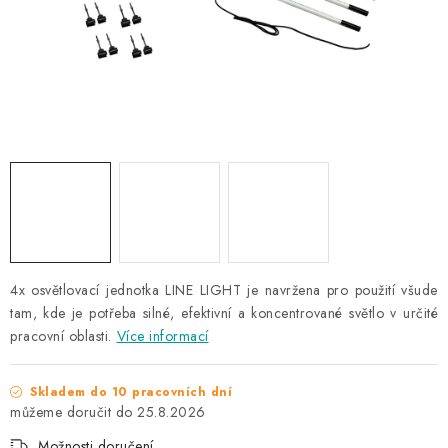
NAŠE SLUŽBY
KONTAKTY
PRODÁVANÉ ZNAČKY
BYDLENÍ
Věrnostní program
Všeobecné obchodní podmínky
Podmínky ochrany osobních údajů
Mapa serveru
4x osvětlovací jednotka LINE LIGHT je navržena pro použití všude
tam, kde je potřeba silné, efektivní a koncentrované světlo v určité
pracovní oblasti.
Více informací
Skladem do 10 pracovních dní
25.8.2026
Možnosti doručení