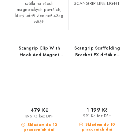
světla na všech
SCANGRIP LINE LIGHT.
magnetických površích,
který udrží více než 43kg
zátěž.
Scangrip Clip With
Scangrip Scaffolding
Hook And Magnet
Bracket EX držák na
závěsný držák s
světla Nova-EX na
magnetem pro Pro
lešení do výbušného
Line Light
prostředí
1 199 Kč
479 Kč
991 Kč bez DPH
396 Kč bez DPH
Skladem do 10
Skladem do 10
pracovních dní
pracovních dní