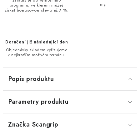
zařadíš se do věrnostního
my.
programu, ve kterém můžeš
získat
bonusovou slevu až 7 %
.
Doručení již následující den
Objednávky skladem vyřizujeme
v nejkratším možném termínu.
Popis produktu
Parametry produktu
Značka
 Scangrip