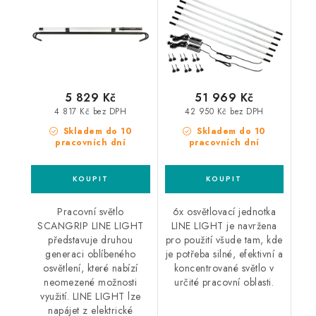
akumulátoru a
teleskopického držáku
5 829 Kč
51 969 Kč
4 817 Kč bez DPH
42 950 Kč bez DPH
Skladem do 10
Skladem do 10
pracovních dní
pracovních dní
Pracovní světlo
6x osvětlovací jednotka
SCANGRIP LINE LIGHT
LINE LIGHT je navržena
představuje druhou
pro použití všude tam, kde
generaci oblíbeného
je potřeba silné, efektivní a
osvětlení, které nabízí
koncentrované světlo v
neomezené možnosti
určité pracovní oblasti.
využití. LINE LIGHT lze
napájet z elektrické