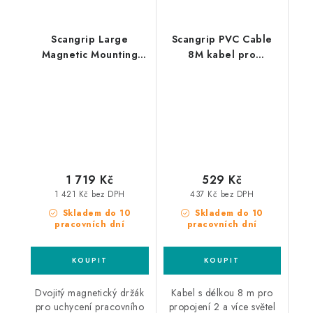
Scangrip Large
Scangrip PVC Cable
Magnetic Mounting
8M kabel pro
Bracket magnetický
propojení 2 a více
držák na detailingová
světel Line Light
a pracovní světla,
dvojitý
1 719 Kč
529 Kč
1 421 Kč bez DPH
437 Kč bez DPH
Skladem do 10
Skladem do 10
pracovních dní
pracovních dní
Dvojitý magnetický držák
Kabel s délkou 8 m pro
pro uchycení pracovního
propojení 2 a více světel