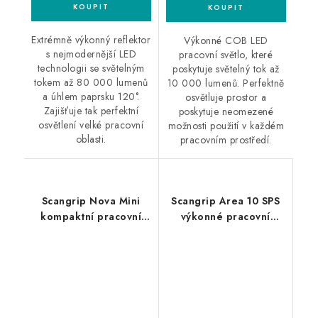
Extrémně výkonný reflektor
Výkonné COB LED
s nejmodernější LED
pracovní světlo, které
technologii se světelným
poskytuje světelný tok až
tokem až 80 000 lumenů
10 000 lumenů. Perfektně
a úhlem paprsku 120°.
osvětluje prostor a
Zajišťuje tak perfektní
poskytuje neomezené
osvětlení velké pracovní
možnosti použití v každém
oblasti.
pracovním prostředí.
Scangrip Nova Mini
Scangrip Area 10 SPS
kompaktní pracovní
výkonné pracovní
světlo
světlo s unikátním
úhlem paprsku
180/360°