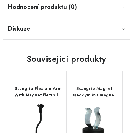
Hodnocení produktu (0)
Diskuze
Související produkty
Scangrip Flexible Arm
Scangrip Magnet
With Magnet flexibilní
Neodym M3 magnet
držák s magnetem pro
pro snadné uchycení
Line Light
Line Light