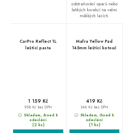
odstraňování oparů nebo
lehkých korekcí na velmi
měkkých lacích.
CarPro Reflect 1L
Mafra Yellow Pad
leštící pasta
145mm leštící kotouč
1 159 Kč
419 Kč
958 Kč bez DPH
346 Kč bez DPH
Skladem, ihned k
Skladem, ihned k
odeslání
odeslání
(2 ks)
(1 ks)