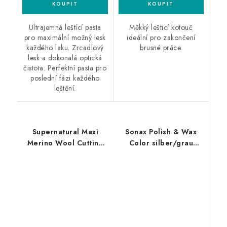
Ultrajemná leštící pasta
Měkký lešticí kotouč
pro maximální možný lesk
ideální pro zakončení
každého laku. Zrcadlový
brusné práce.
lesk a dokonalá optická
čistota. Perfektní pasta pro
poslední fázi každého
leštění.
Supernatural Maxi
Sonax Polish & Wax
Merino Wool Cutting
Color silber/grau
Pad 150mm leštící
500ml leštěnka s
kotouč
voskem