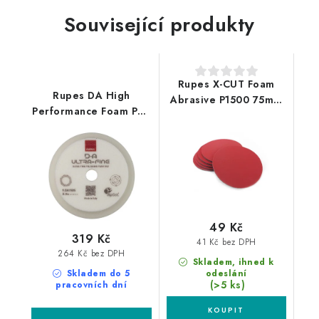
Související produkty
Rupes X-CUT Foam
Rupes DA High
Abrasive P1500 75mm
Performance Foam Pad
brusný kotouč
Ultra Fine 130/150mm
leštící kotouč
49 Kč
319 Kč
41 Kč bez DPH
264 Kč bez DPH
Skladem, ihned k
Skladem do 5
odeslání
(>5 ks)
pracovních dní