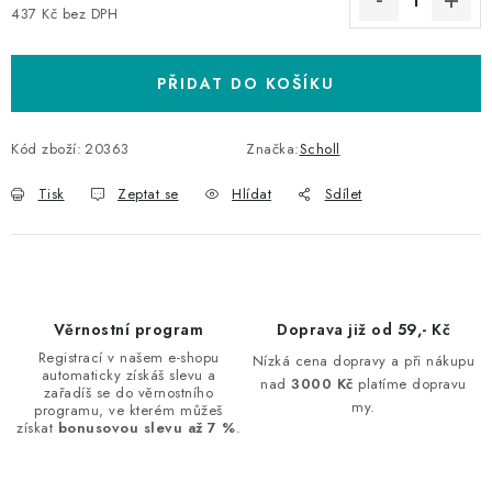
437 Kč bez DPH
Měrná cena:
PŘIDAT DO KOŠÍKU
Kód zboží:
20363
Značka:
Scholl
Tisk
Zeptat se
Hlídat
Sdílet
Věrnostní program
Doprava již od 59,- Kč
Registrací v našem e-shopu
Nízká cena dopravy a při nákupu
automaticky získáš slevu a
nad
3000 Kč
platíme dopravu
zařadíš se do věrnostního
my.
programu, ve kterém můžeš
získat
bonusovou slevu až 7 %
.