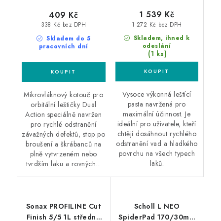
1 539 Kč
409 Kč
1 272 Kč bez DPH
338 Kč bez DPH
Skladem, ihned k
Skladem do 5
odeslání
pracovních dní
(1 ks)
Vysoce výkonná leštící
Mikrovláknový kotouč pro
pasta navržená pro
orbitální leštičky Dual
maximální účinnost. Je
Action speciálně navržen
ideální pro uživatele, kteří
pro rychlé odstranění
chtějí dosáhnout rychlého
závažných defektů, stop po
odstranění vad a hladkého
broušení a škrábanců na
povrchu na všech typech
plně vytvrzeném nebo
laků.
tvrdším laku a rovných...
Sonax PROFILINE Cut
Scholl L NEO
Finish 5/5 1L středně
SpiderPad 170/30mm