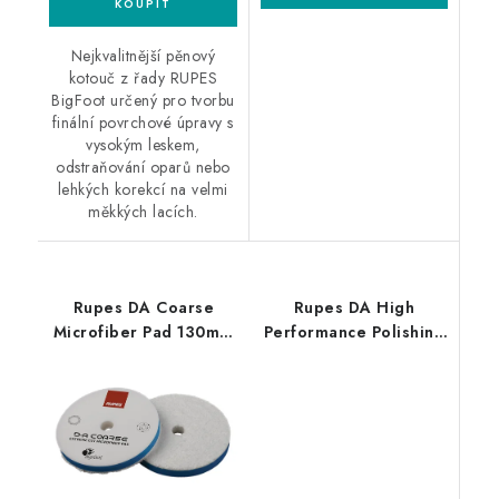
Nejkvalitnější pěnový
kotouč z řady RUPES
BigFoot určený pro tvorbu
finální povrchové úpravy s
vysokým leskem,
odstraňování oparů nebo
lehkých korekcí na velmi
měkkých lacích.
Rupes DA Coarse
Rupes DA High
Microfiber Pad 130mm
Performance Polishing
leštící kotouč
Compound Coarse 1L
silná leštící pasta