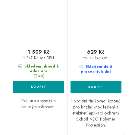
silná leštící pasta
honey leštící kotouč
1 509 Kč
629 Kč
1 247 Kč bez DPH
520 Kč bez DPH
Skladem, ihned k
Skladem do 5
odeslání
pracovních dní
(1 ks)
Politura s vysokým
Hybridní finišovací kotouč
brusným výkonem.
pro finální krok leštění a
efektivní aplikaci ochrany
Scholl NEO Polymer
Protection.