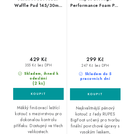
Waffle Pad 145/30mm
Performance Foam Pad
black leštící kotouč
Ultra Fine 150/180mm
leštící kotouč
429 Kč
299 Kč
355 Kč bez DPH
247 Kč bez DPH
Skladem, ihned k
Skladem do 5
odeslání
pracovních dní
(2 ks)
Měkký finišovací leštící
Nejkvalitnější pěnový
kotouč s mezivrstvou pro
kotouč z řady RUPES
dokonalou kontrolu
BigFoot určený pro tvorbu
přítlaku. Dostupný ve třech
finální povrchové úpravy s
velikostech.
vysokým leskem,