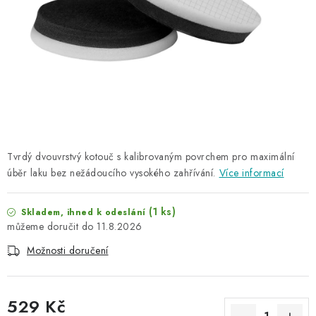
NAŠE SLUŽBY
KONTAKTY
PRODÁVANÉ ZNAČKY
BYDLENÍ
Věrnostní program
Všeobecné obchodní podmínky
Tvrdý dvouvrstvý kotouč s kalibrovaným povrchem pro maximální
úběr laku bez nežádoucího vysokého zahřívání.
Podmínky ochrany osobních údajů
Mapa serveru
Více informací
(1 ks)
Skladem, ihned k odeslání
11.8.2026
Možnosti doručení
529 Kč