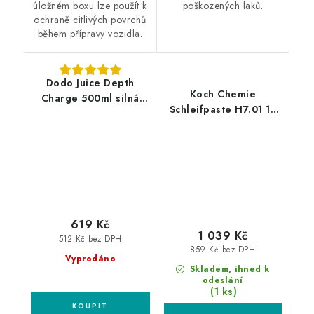
úložném boxu lze použít k
poškozených laků.
ochraně citlivých povrchů
během přípravy vozidla.
Dodo Juice Depth
Koch Chemie
Charge 500ml silná
Schleifpaste H7.01 1L
leštící pasta
silná leštící pasta
619 Kč
1 039 Kč
512 Kč bez DPH
859 Kč bez DPH
Vyprodáno
Skladem, ihned k
odeslání
(1 ks)