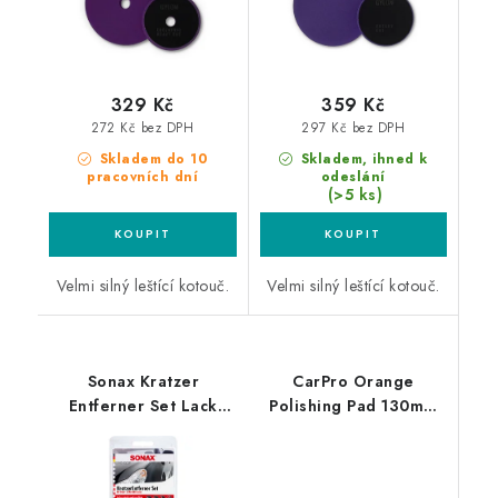
329 Kč
359 Kč
272 Kč bez DPH
297 Kč bez DPH
Skladem do 10
Skladem, ihned k
pracovních dní
odeslání
(>5 ks)
Velmi silný leštící kotouč.
Velmi silný leštící kotouč.
Sonax Kratzer
CarPro Orange
Entferner Set Lack
Polishing Pad 130mm
50ml odstraňovač
leštící kotouč
škrábanců z laku