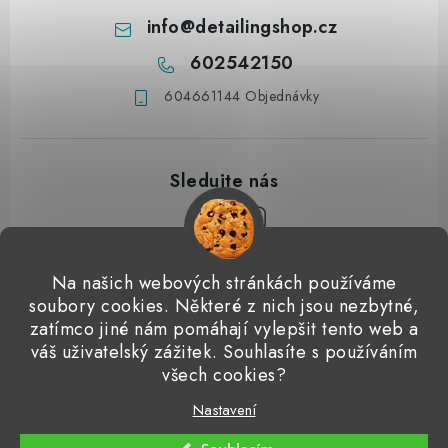
info
@
detailingshop.cz
602542150
604661144 Objednávky
Z
Na našich webových stránkách používáme
á
soubory cookies. Některé z nich jsou nezbytné,
Přijímáme online platby
p
zatímco jiné nám pomáhají vylepšit tento web a
váš uživatelský zážitek. Souhlasíte s používáním
a
Detailingclub
Dodo Juice
Gyeon Quartz
ValetPRO
všech cookies?
t
Microfiber Madness
í
Nastavení
Copyright 2026
Detailingshop
. Všechna práva vyhrazena.