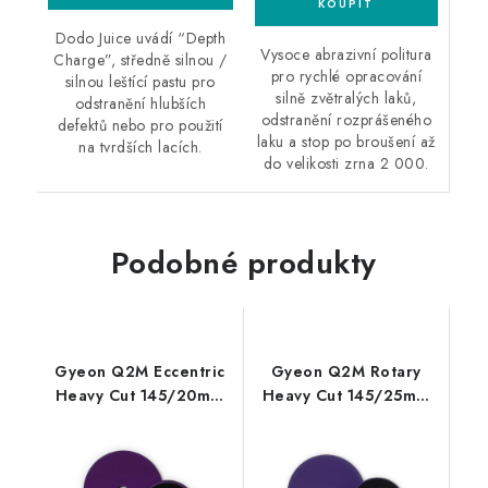
Dodo Juice uvádí “Depth
Vysoce abrazivní politura
Charge”, středně silnou /
pro rychlé opracování
silnou leštící pastu pro
silně zvětralých laků,
odstranění hlubších
odstranění rozprášeného
defektů nebo pro použití
laku a stop po broušení až
na tvrdších lacích.
do velikosti zrna 2 000.
Podobné produkty
Gyeon Q2M Eccentric
Gyeon Q2M Rotary
Heavy Cut 145/20mm
Heavy Cut 145/25mm
leštící kotouč
leštící kotouč