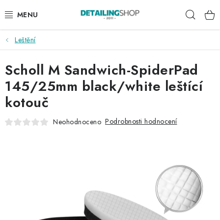
Přejít
Hleda
na
obsah
Leštění
AKCE
Scholl M Sandwich-SpiderPad
NOVINKY
145/25mm black/white leštící
EXTERIÉR
kotouč
INTERIÉR
Podrobnosti hodnocení
Neohodnoceno
PŘÍSLUŠENSTVÍ
DÁRKOVÉ SADY A POUKAZY
ČLÁNKY