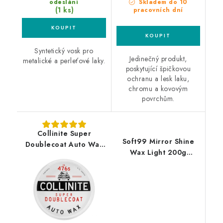
odeslání
Skladem do 10
(1 ks)
pracovních dní
Syntetický vosk pro
Jedinečný produkt,
metalické a perleťové laky.
poskytující špičkovou
ochranu a lesk laku,
chromu a kovovým
povrchům.
Collinite Super
Soft99 Mirror Shine
Doublecoat Auto Wax
Wax Light 200g
476s 250ml tvrdý vosk
syntetický vosk