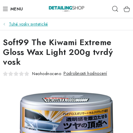
Přejít
Hleda
na
obsah
Tuhé vosky syntetické
AKCE
Soft99 The Kiwami Extreme
NOVINKY
Gloss Wax Light 200g tvrdý
EXTERIÉR
vosk
INTERIÉR
Podrobnosti hodnocení
Neohodnoceno
PŘÍSLUŠENSTVÍ
DÁRKOVÉ SADY A POUKAZY
ČLÁNKY