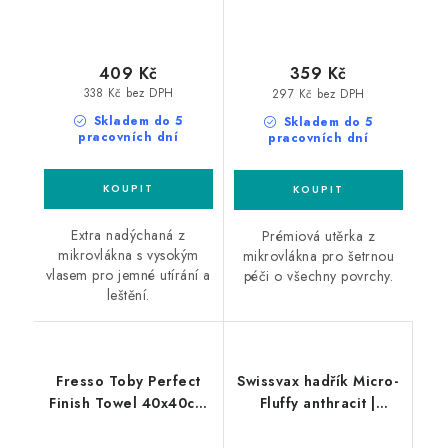
409 Kč
359 Kč
338 Kč bez DPH
297 Kč bez DPH
Skladem do 5
Skladem do 5
pracovních dní
pracovních dní
Extra nadýchaná z
Prémiová utěrka z
mikrovlákna s vysokým
mikrovlákna pro šetrnou
vlasem pro jemné utírání a
péči o všechny povrchy.
leštění.
Fresso Toby Perfect
Swissvax hadřík Micro-
Finish Towel 40x40cm
Fluffy anthracit |
mikrovláknová utěrka
červený