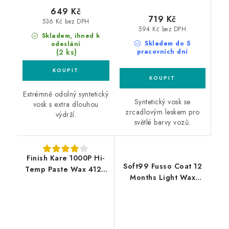
649 Kč
719 Kč
536 Kč bez DPH
594 Kč bez DPH
Skladem, ihned k
Skladem do 5
odeslání
(2 ks)
pracovních dní
Extrémně odolný syntetický
Syntetický vosk se
vosk s extra dlouhou
zrcadlovým leskem pro
výdrží.
světlé barvy vozů.
Finish Kare 1000P Hi-
Soft99 Fusso Coat 12
Temp Paste Wax 412g
Months Light Wax
autovosk
200g vosk na světlé
laky