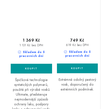
syntetický vosk
Aeronautical Wax 885
350ml vosk do
extrémník podmínek
749 Kč
1 369 Kč
619 Kč bez DPH
1 131 Kč bez DPH
Skladem do 5
Skladem do 5
pracovních dní
pracovních dní
Extrémně odolný pastový
Špičková technologie
vosk, doporučený do
syntetických polymerů,
extrémních podmínek.
použitá při výrobě vosků
Ultimate, představuje
nejmodernější způsob
ochrany laku, podpory
lesku a odpuzování vody.