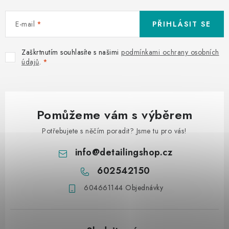
E-mail
PŘIHLÁSIT SE
Zaškrtnutím souhlasíte s našimi
podmínkami ochrany osobních
údajů
.
Pomůžeme vám s výběrem
Potřebujete s něčím poradit? Jsme tu pro vás!
info
@
detailingshop.cz
602542150
604661144 Objednávky