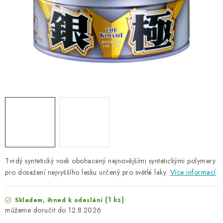
NAŠE SLUŽBY
KONTAKTY
PRODÁVANÉ ZNAČKY
BYDLENÍ
Věrnostní program
Všeobecné obchodní podmínky
Podmínky ochrany osobních údajů
Mapa serveru
Tvrdý syntetický vosk obohacený nejnovějšími syntetickými polymery
pro dosažení nejvyššího lesku určený pro světlé laky.
Více informací
(1 ks)
Skladem, ihned k odeslání
12.8.2026