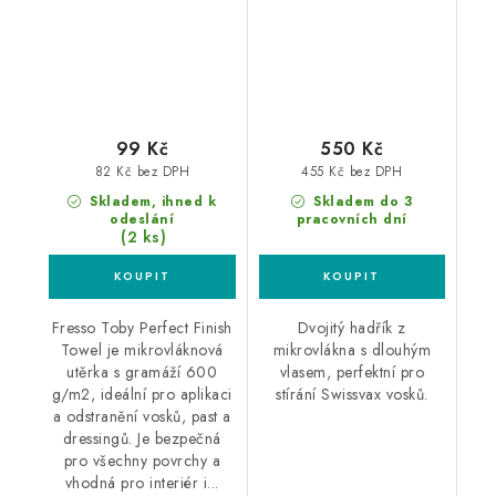
99 Kč
550 Kč
82 Kč bez DPH
455 Kč bez DPH
Skladem, ihned k
Skladem do 3
odeslání
pracovních dní
(2 ks)
Fresso Toby Perfect Finish
Dvojitý hadřík z
Towel je mikrovláknová
mikrovlákna s dlouhým
utěrka s gramáží 600
vlasem, perfektní pro
g/m2, ideální pro aplikaci
stírání Swissvax vosků.
a odstranění vosků, past a
dressingů. Je bezpečná
pro všechny povrchy a
vhodná pro interiér i...