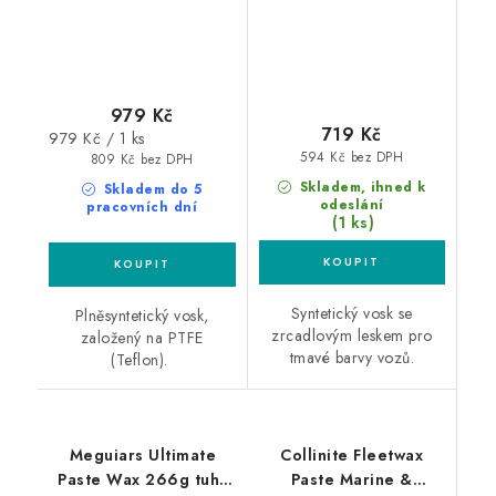
979 Kč
719 Kč
Měrná
979 Kč / 1 ks
594 Kč bez DPH
cena:
809 Kč bez DPH
Skladem, ihned k
Skladem do 5
odeslání
pracovních dní
(1 ks)
Syntetický vosk se
Plněsyntetický vosk,
zrcadlovým leskem pro
založený na PTFE
tmavé barvy vozů.
(Teflon).
Meguiars Ultimate
Collinite Fleetwax
Paste Wax 266g tuhý
Paste Marine &