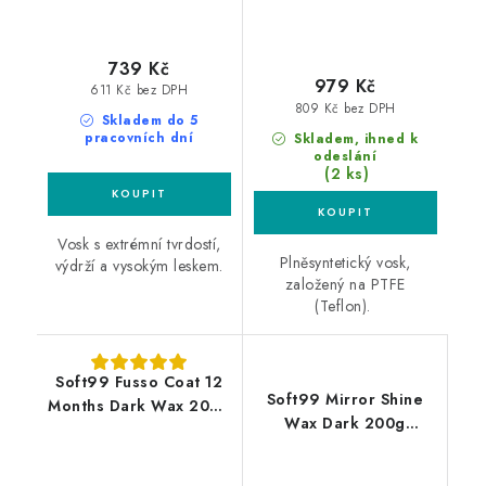
739 Kč
979 Kč
611 Kč bez DPH
809 Kč bez DPH
Skladem do 5
pracovních dní
Skladem, ihned k
odeslání
(2 ks)
Vosk s extrémní tvrdostí,
Plněsyntetický vosk,
výdrží a vysokým leskem.
založený na PTFE
(Teflon).
Soft99 Fusso Coat 12
Soft99 Mirror Shine
Months Dark Wax 200g
Wax Dark 200g
vosk na tmavé laky
syntetický vosk