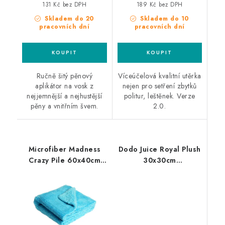
131 Kč bez DPH
189 Kč bez DPH
Skladem do 20
Skladem do 10
pracovních dní
pracovních dní
Ručně šitý pěnový
Víceúčelová kvalitní utěrka
aplikátor na vosk z
nejen pro setření zbytků
nejjemnější a nejhustější
politur, leštěnek. Verze
pěny a vnitřním švem.
2.0.
Microfiber Madness
Dodo Juice Royal Plush
Crazy Pile 60x40cm
30x30cm
mikrovláknová utěrka
mikrovláknová utěrka