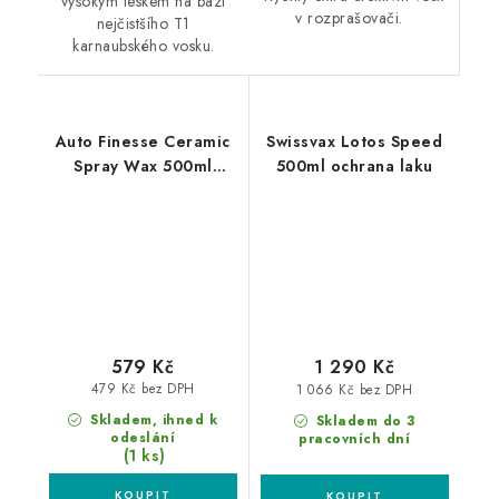
vysokým leskem na bázi
v rozprašovači.
nejčistšího T1
karnaubského vosku.
Auto Finesse Ceramic
Swissvax Lotos Speed
Spray Wax 500ml
500ml ochrana laku
rychlý vosk s
keramikou
579 Kč
1 290 Kč
479 Kč bez DPH
1 066 Kč bez DPH
Skladem, ihned k
Skladem do 3
odeslání
pracovních dní
(1 ks)