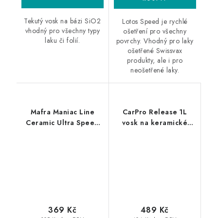
Tekutý vosk na bázi SiO2
Lotos Speed je rychlé
vhodný pro všechny typy
ošetření pro všechny
laku či folií.
povrchy. Vhodný pro laky
ošetřené Swissvax
produkty, ale i pro
neošetřené laky.
Mafra Maniac Line
CarPro Release 1L
Ceramic Ultra Speed
vosk na keramické
Wax 500ml keramický
povlaky
vosk
369 Kč
489 Kč