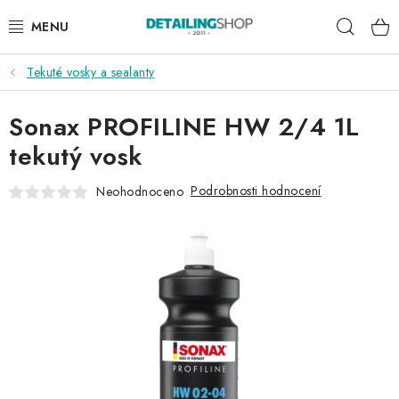
Přejít
Hleda
na
obsah
Tekuté vosky a sealanty
AKCE
Sonax PROFILINE HW 2/4 1L
NOVINKY
tekutý vosk
EXTERIÉR
Podrobnosti hodnocení
Neohodnoceno
INTERIÉR
PŘÍSLUŠENSTVÍ
DÁRKOVÉ SADY A POUKAZY
ČLÁNKY