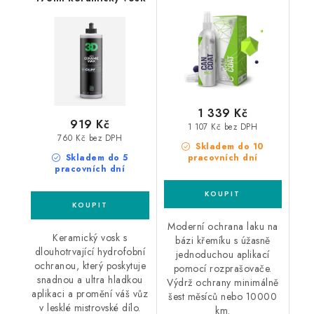
povlak ve spreji
1 339 Kč
919 Kč
1 107 Kč bez DPH
760 Kč bez DPH
Skladem do 10
Skladem do 5
pracovních dní
pracovních dní
Moderní ochrana laku na
Keramický vosk s
bázi křemíku s úžasně
dlouhotrvající hydrofobní
jednoduchou aplikací
ochranou, který poskytuje
pomocí rozprašovače.
snadnou a ultra hladkou
Výdrž ochrany minimálně
aplikaci a promění váš vůz
šest měsíců nebo 10000
v lesklé mistrovské dílo.
km.