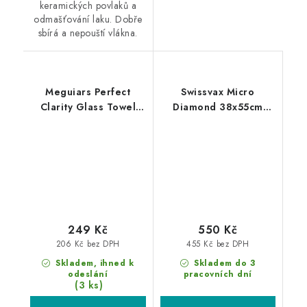
keramických povlaků a
odmašťování laku. Dobře
sbírá a nepouští vlákna.
Meguiars Perfect
Swissvax Micro
Clarity Glass Towel
Diamond 38x55cm
40x40cm utěrka na
utěrka
skla
249 Kč
550 Kč
206 Kč bez DPH
455 Kč bez DPH
Skladem, ihned k
Skladem do 3
odeslání
pracovních dní
(3 ks)