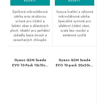
Špičková mikrovláknová
Vysoce kvalitní a výkonná
utěrka svou strukturou
mikrovláknová utěrka.
určená pro čištění a
Speciálně vyvinutá pro
leštění oken a skleněných
efektivní čištění oken,
ploch. Ideální pro perfektní
zcela bez reziduí a
výsledky beze šmouh a
extrémně rychlá
zanechaných chloupků.
Gyeon Q2M Suede
Gyeon Q2M Suede
EVO 10-Pack 10x10cm
EVO 10-pack 20x20cm
semišové utěrky 10ks
mikrovláknová utěrka
10ks