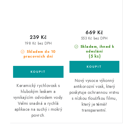
669 Kč
239 Kč
553 Kč bez DPH
198 Kč bez DPH
Skladem, ihned k
odeslání
Skladem do 10
(5 ks)
pracovních dní
Nový vysoce výkonný
Keramický rychlovosk s
antikorozní vosk, který
hlubokým leskem a
poskytuje ochrannou vrstvu
vynikajícím odvodem vody.
s nízkou tloušťkou filmu,
Velmi snadná a rychlá
který je téměř
aplikace na suchý i mokrý
transparentní.
povrch.