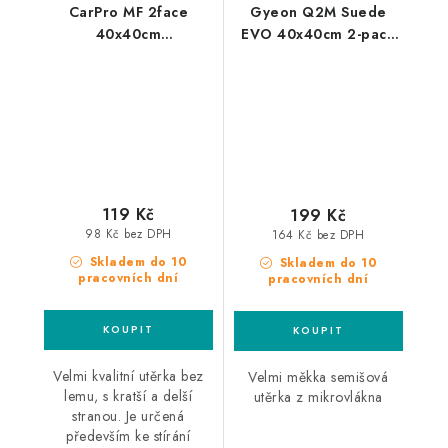
CarPro MF 2face
Gyeon Q2M Suede
40x40cm
EVO 40x40cm 2-pack
mikrovláknová utěrka
mikrovláknová utěrka
119 Kč
199 Kč
98 Kč bez DPH
164 Kč bez DPH
Skladem do 10
Skladem do 10
pracovních dní
pracovních dní
Velmi kvalitní utěrka bez
Velmi měkka semišová
lemu, s kratší a delší
utěrka z mikrovlákna
stranou. Je určená
především ke stírání