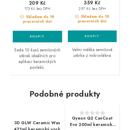
359 Kč
209 Kč
297 Kč bez DPH
173 Kč bez DPH
Skladem do 10
Skladem do 10
pracovních dní
pracovních dní
Velmi měkka semišová
Sada 10 kusů semišových
utěrka z mikrovlákna
utěrek ideálních pro
aplikaci keramických
povlaků.
Podobné produkty
Gyeon Q2 CanCoat
3D GLW Ceramic Wax
Evo 200ml keramický
473ml keramický vosk