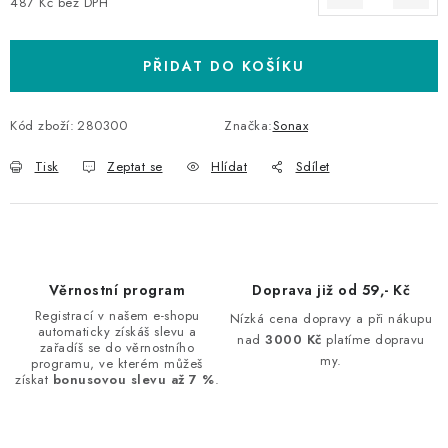
487 Kč bez DPH
Měrná cena:
PŘIDAT DO KOŠÍKU
Kód zboží:
280300
Značka:
Sonax
Tisk
Zeptat se
Hlídat
Sdílet
Věrnostní program
Doprava již od 59,- Kč
Registrací v našem e-shopu
Nízká cena dopravy a při nákupu
automaticky získáš slevu a
nad
3000 Kč
platíme dopravu
zařadíš se do věrnostního
my.
programu, ve kterém můžeš
získat
bonusovou slevu až 7 %
.