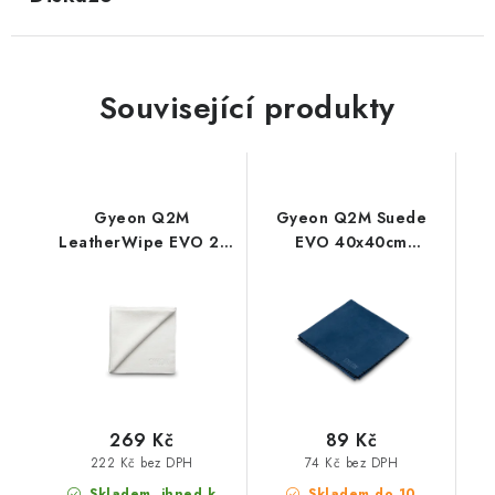
Související produkty
Gyeon Q2M
Gyeon Q2M Suede
LeatherWipe EVO 2-
EVO 40x40cm
Pack 40x40cm utěrky
mikrovláknová utěrka
na kůži
269 Kč
89 Kč
222 Kč bez DPH
74 Kč bez DPH
Skladem, ihned k
Skladem do 10