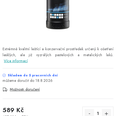
NAŠE SLUŽBY
KONTAKTY
PRODÁVANÉ ZNAČKY
BYDLENÍ
Extrémně kvalitní leštící a konzervační prostředek určený k ošetření
lesklých, ale již vyzrálých pastelových a metalických laků.
Věrnostní program
Všeobecné obchodní podmínky
Více informací
Podmínky ochrany osobních údajů
Mapa serveru
Skladem do 5 pracovních dní
18.8.2026
Možnosti doručení
589 Kč