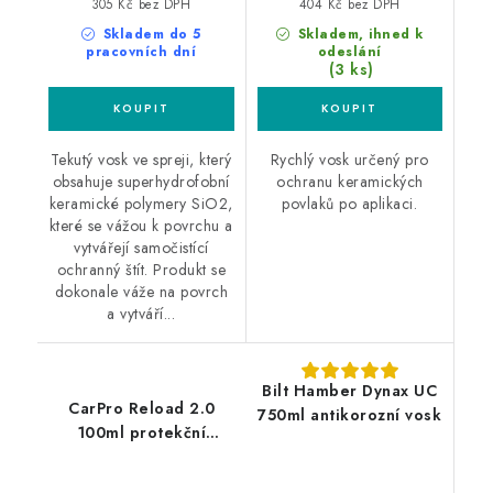
305 Kč bez DPH
404 Kč bez DPH
Skladem do 5
Skladem, ihned k
pracovních dní
odeslání
(3 ks)
Tekutý vosk ve spreji, který
Rychlý vosk určený pro
obsahuje superhydrofobní
ochranu keramických
keramické polymery SiO2,
povlaků po aplikaci.
které se vážou k povrchu a
vytvářejí samočistící
ochranný štít. Produkt se
dokonale váže na povrch
a vytváří...
Bilt Hamber Dynax UC
CarPro Reload 2.0
750ml antikorozní vosk
100ml protekční
sealant