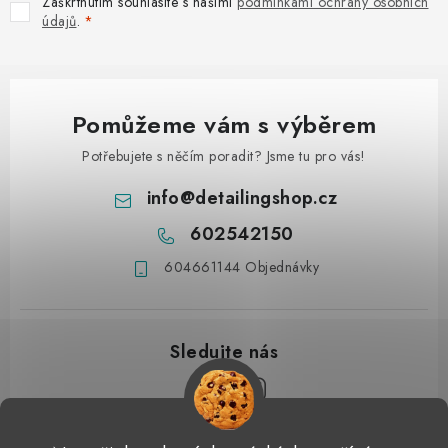
Zaškrtnutím souhlasíte s našimi
podmínkami ochrany osobních
údajů
.
Pomůžeme vám s výběrem
Potřebujete s něčím poradit? Jsme tu pro vás!
info
@
detailingshop.cz
602542150
604661144 Objednávky
Z