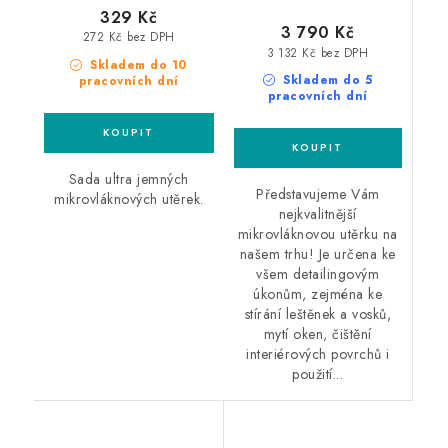
329 Kč
3 790 Kč
272 Kč bez DPH
3 132 Kč bez DPH
Skladem do 10
Skladem do 5
pracovních dní
pracovních dní
Sada ultra jemných
Představujeme Vám
mikrovláknových utěrek.
nejkvalitnější
mikrovláknovou utěrku na
našem trhu! Je určena ke
všem detailingovým
úkonům, zejména ke
stírání leštěnek a vosků,
mytí oken, čištění
interiérových povrchů i
použití...