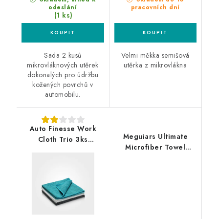
odeslání
pracovních dní
(1 ks)
Sada 2 kusů
Velmi měkka semišová
mikrovláknových utěrek
utěrka z mikrovlákna
dokonalých pro údržbu
kožených povrchů v
automobilu.
Auto Finesse Work
Meguiars Ultimate
Cloth Trio 3ks
Microfiber Towel
mikrovláknové utěrky
40x40cm 20ks
mikrovláknová utěrka