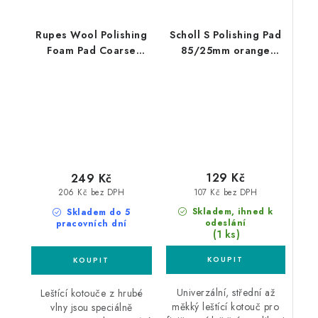
Rupes Wool Polishing
Scholl S Polishing Pad
Foam Pad Coarse
85/25mm orange
30/45mm leštící
leštící kotouč
kotouč
129 Kč
249 Kč
107 Kč bez DPH
206 Kč bez DPH
Skladem, ihned k
Skladem do 5
odeslání
pracovních dní
(1 ks)
Univerzální, střední až
Leštící kotouče z hrubé
měkký leštící kotouč pro
vlny jsou speciálně