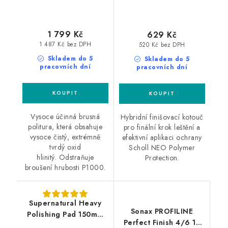
1 799 Kč
629 Kč
1 487 Kč bez DPH
520 Kč bez DPH
Skladem do 5
Skladem do 5
pracovních dní
pracovních dní
Vysoce účinná brusná
Hybridní finišovací kotouč
politura, která obsahuje
pro finální krok leštění a
vysoce čistý, extrémně
efektivní aplikaci ochrany
tvrdý oxid
Scholl NEO Polymer
hlinitý. Odstraňuje
Protection.
broušení hrubosti P1000.
Supernatural Heavy
Sonax PROFILINE
Polishing Pad 150mm
Perfect Finish 4/6 1L
silný leštící kotouč