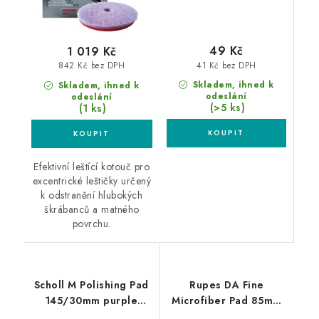
49 Kč
1 019 Kč
41 Kč bez DPH
842 Kč bez DPH
Skladem, ihned k
Skladem, ihned k
odeslání
odeslání
(>5 ks)
(1 ks)
Efektivní leštící kotouč pro
excentrické leštičky určený
k odstranění hlubokých
škrábanců a matného
povrchu.
Scholl M Polishing Pad
Rupes DA Fine
145/30mm purple
Microfiber Pad 85mm
leštící kotouč
leštící kotouč