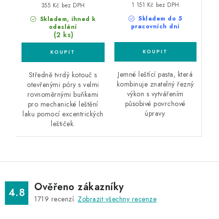
1 151 Kč bez DPH
355 Kč bez DPH
Skladem do 5
Skladem, ihned k
pracovních dní
odeslání
(2 ks)
Jemné leštící pasta, která
Středně tvrdý kotouč s
kombinuje znatelný řezný
otevřenými póry s velmi
výkon s vytvářením
rovnoměrnými buňkami
působivé povrchové
pro mechanické leštění
úpravy.
laku pomocí excentrických
leštiček.
Ověřeno zákazníky
4.8
1719
recenzí.
Zobrazit všechny recenze