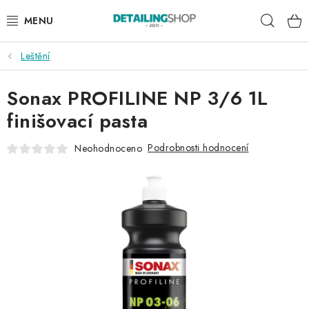
Přejít
Hleda
na
obsah
Leštění
AKCE
Sonax PROFILINE NP 3/6 1L
NOVINKY
finišovací pasta
EXTERIÉR
Podrobnosti hodnocení
Neohodnoceno
INTERIÉR
PŘÍSLUŠENSTVÍ
DÁRKOVÉ SADY A POUKAZY
ČLÁNKY