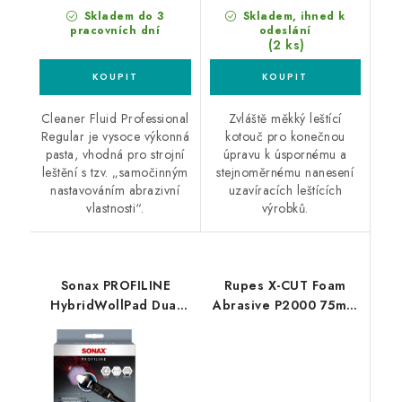
Skladem do 3
Skladem, ihned k
pracovních dní
odeslání
(2 ks)
Cleaner Fluid Professional
Zvláště měkký leštící
Regular je vysoce výkonná
kotouč pro konečnou
pasta, vhodná pro strojní
úpravu k úspornému a
leštění s tzv. „samočinným
stejnoměrnému nanesení
nastavováním abrazivní
uzavíracích leštících
vlastnosti“.
výrobků.
Sonax PROFILINE
Rupes X-CUT Foam
HybridWollPad Dual
Abrasive P2000 75mm
Action 143mm silný
brusný kotouč
leštící kotouč