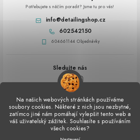
Potřebujete s něčím poradit? Jsme tu pro vás!
info
@
detailingshop.cz
602542150
604661144 Objednávky
Z
Na našich webových stránkách používáme
á
soubory cookies. Některé z nich jsou nezbytné,
Přijímáme online platby
p
zatímco jiné nám pomáhají vylepšit tento web a
váš uživatelský zážitek. Souhlasíte s používáním
a
Detailingclub
Dodo Juice
Gyeon Quartz
ValetPRO
všech cookies?
t
Microfiber Madness
Nastavení