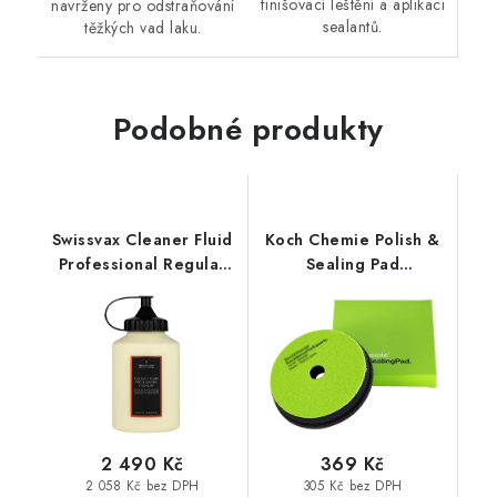
finišovací leštění a aplikaci
navrženy pro odstraňování
sealantů.
těžkých vad laku.
Podobné produkty
Swissvax Cleaner Fluid
Koch Chemie Polish &
Professional Regular
Sealing Pad
500ml finišovací pasta
150/160x23mm leštící
kotouč
2 490 Kč
369 Kč
2 058 Kč bez DPH
305 Kč bez DPH