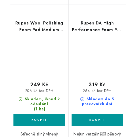
Rupes Wool Polishing
Rupes DA High
Foam Pad Medium
Performance Foam Pad
30/45mm leštící
Fine 130/150mm leštící
kotouč
kotouč
249 Kč
319 Kč
206 Kč bez DPH
264 Kč bez DPH
Skladem, ihned k
Skladem do 5
odeslání
pracovních dní
(1 ks)
Středně silný vlněný
Nejuniverzálnější pěnový