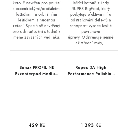
kotouč navržen pro použití
leštící kotouč z řady
s excentrickými/orbitálními
RUPES BigFoot, který
leštičkami a orbitálními
poskytuje efektivní míru
leštičkami s nucenou
odstraňování defektů a
rotací. Speciálně navržený
schopnost vysoce lesklé
pro odstraňování středně a
povrchové
méně závažných vad laku.
úpravy. Odstraňuje jemné
až střední vady,...
Sonax PROFILINE
Rupes DA High
Exzenterpad Medium
Performance Polishing
143mm středně leštící
Compound Fine 1L
kotouč
finišovací pasta
1 393 Kč
429 Kč