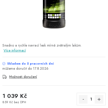
NAŠE SLUŽBY
KONTAKTY
PRODÁVANÉ ZNAČKY
BYDLENÍ
Snadno a rychle navrací lesk mírně zvětralým lakům.
Více informací
Věrnostní program
Všeobecné obchodní podmínky
Podmínky ochrany osobních údajů
Mapa serveru
Skladem do 5 pracovních dní
17.8.2026
Možnosti doručení
1 039 Kč
859 Kč bez DPH
Měrná cena: