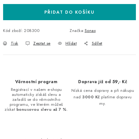
PŘIDAT DO KOŠÍKU
Kód zboží:
208300
Značka:
Sonax
Tisk
Zeptat se
Hlídat
Sdílet
Věrnostní program
Doprava již od 59,- Kč
Registrací v našem e-shopu
Nízká cena dopravy a při nákupu
automaticky získáš slevu a
nad
3000 Kč
platíme dopravu
zařadíš se do věrnostního
my.
programu, ve kterém můžeš
získat
bonusovou slevu až 7 %
.