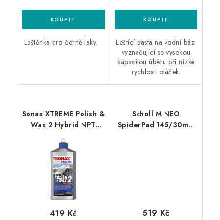
Leštěnka pro černé laky.
Leštící pasta na vodní bázi
vyznačující se vysokou
kapacitou úběru při nízké
rychlosti otáček.
Sonax XTREME Polish &
Scholl M NEO
Wax 2 Hybrid NPT
SpiderPad 145/30mm
500ml leštěnka s
honey leštící kotouč
voskem
519 Kč
419 Kč