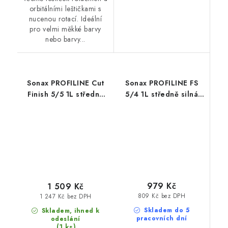
orbitálními leštičkami s
nucenou rotací. Ideální
pro velmi měkké barvy
nebo barvy...
Sonax PROFILINE Cut
Sonax PROFILINE FS
Finish 5/5 1L středně
5/4 1L středně silná
silná leštící pasta
leštící pasta
979 Kč
1 509 Kč
809 Kč bez DPH
1 247 Kč bez DPH
Skladem do 5
Skladem, ihned k
pracovních dní
odeslání
(1 ks)