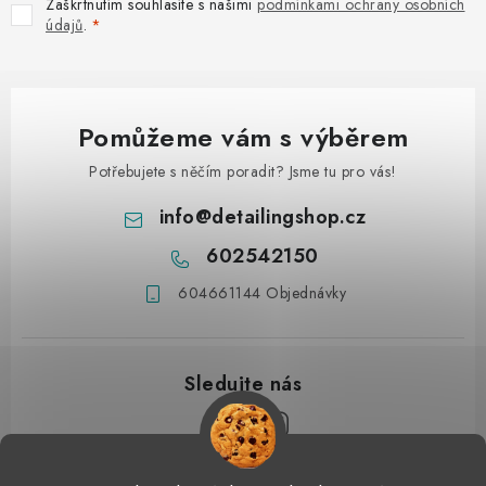
Zaškrtnutím souhlasíte s našimi
podmínkami ochrany osobních
údajů
.
Pomůžeme vám s výběrem
Potřebujete s něčím poradit? Jsme tu pro vás!
info
@
detailingshop.cz
602542150
604661144 Objednávky