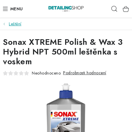
Přejít
Hleda
na
obsah
Leštění
AKCE
Sonax XTREME Polish & Wax 3
NOVINKY
Hybrid NPT 500ml leštěnka s
EXTERIÉR
voskem
INTERIÉR
Podrobnosti hodnocení
Neohodnoceno
PŘÍSLUŠENSTVÍ
DÁRKOVÉ SADY A POUKAZY
ČLÁNKY