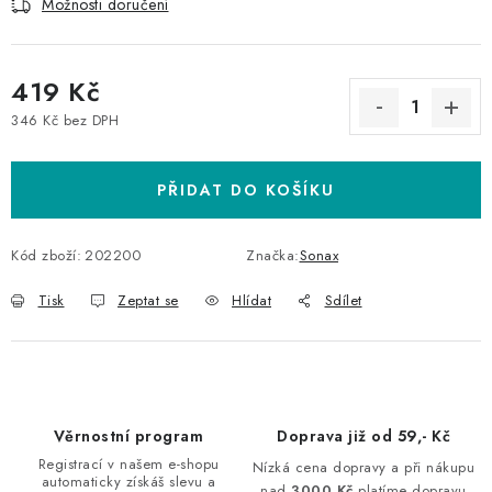
Možnosti doručení
419 Kč
346 Kč bez DPH
Měrná cena:
PŘIDAT DO KOŠÍKU
Kód zboží:
202200
Značka:
Sonax
Tisk
Zeptat se
Hlídat
Sdílet
Věrnostní program
Doprava již od 59,- Kč
Registrací v našem e-shopu
Nízká cena dopravy a při nákupu
automaticky získáš slevu a
nad
3000 Kč
platíme dopravu