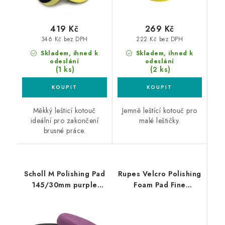
419 Kč
269 Kč
346 Kč bez DPH
222 Kč bez DPH
Skladem, ihned k
Skladem, ihned k
odeslání
odeslání
(1 ks)
(2 ks)
Měkký lešticí kotouč
Jemně leštící kotouč pro
ideální pro zakončení
malé leštičky.
brusné práce.
Scholl M Polishing Pad
Rupes Velcro Polishing
145/30mm purple
Foam Pad Fine
leštící kotouč
30/40mm leštící
kotouč