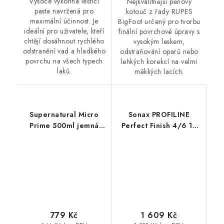
Vysoce výkonná leštící
Nejkvalitnější pěnový
pasta navržená pro
kotouč z řady RUPES
maximální účinnost. Je
BigFoot určený pro tvorbu
ideální pro uživatele, kteří
finální povrchové úpravy s
chtějí dosáhnout rychlého
vysokým leskem,
odstranění vad a hladkého
odstraňování oparů nebo
povrchu na všech typech
lehkých korekcí na velmi
laků.
měkkých lacích.
Supernatural Micro
Sonax PROFILINE
Prime 500ml jemná
Perfect Finish 4/6 1L
leštěnka
finišovací pasta
779 Kč
1 609 Kč