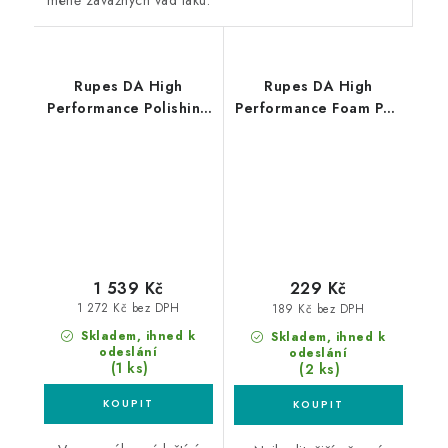
méně závažných vad laku.
Rupes DA High
Rupes DA High
Performance Polishing
Performance Foam Pad
Compound Coarse 1L
Ultra Fine 80/100mm
silná leštící pasta
leštící kotouč
1 539 Kč
229 Kč
1 272 Kč bez DPH
189 Kč bez DPH
Skladem, ihned k
Skladem, ihned k
odeslání
odeslání
(1 ks)
(2 ks)