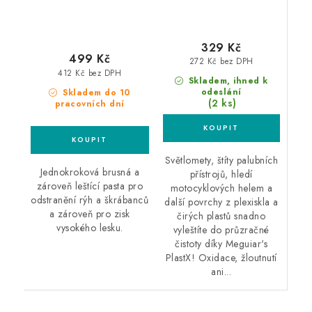
329 Kč
499 Kč
272 Kč bez DPH
412 Kč bez DPH
Skladem, ihned k
odeslání
Skladem do 10
(2 ks)
pracovních dní
Světlomety, štíty palubních
Jednokroková brusná a
přístrojů, hledí
zároveň leštící pasta pro
motocyklových helem a
odstranění rýh a škrábanců
další povrchy z plexiskla a
a zároveň pro zisk
čirých plastů snadno
vysokého lesku.
vyleštíte do průzračné
čistoty díky Meguiar's
PlastX! Oxidace, žloutnutí
ani...