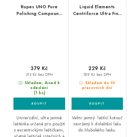
Rupes UNO Pure
Liquid Elements
Polishing Compound
Centriforce Ultra Fine
250ml finišovací pasta
V2 150mm leštící
kotouč
379 Kč
229 Kč
313 Kč bez DPH
189 Kč bez DPH
Skladem, ihned k
Skladem do 10
odeslání
pracovních dní
(1 ks)
Univerzální, ultra jemné
Velmi jemný leštící kotouč
leštěnka určená pro použití
navržený k doleštění laku
s excentrickými leštičkami,
do hlubokého lesku.
včetně leštiček rotačních a