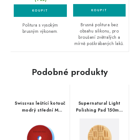
Brusná politura bez
Politura s vysokým
obsahu silikonu, pro
brusným výkonem.
broušení zvětralých a
mírně poškrábaných laků.
Podobné produkty
Swissvax leštící kotouč
Supernatural Light
modrý střední M
Polishing Pad 150mm
135mm
středně silný leštící
kotouč