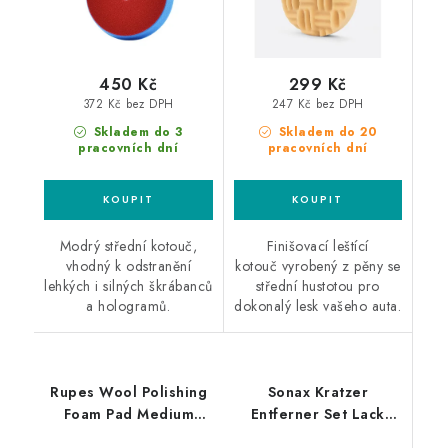
450 Kč
299 Kč
372 Kč bez DPH
247 Kč bez DPH
Skladem do 3
Skladem do 20
pracovních dní
pracovních dní
Modrý střední kotouč,
Finišovací leštící
vhodný k odstranění
kotouč vyrobený z pěny se
lehkých i silných škrábanců
střední hustotou pro
a hologramů.
dokonalý lesk vašeho auta.
Rupes Wool Polishing
Sonax Kratzer
Foam Pad Medium
Entferner Set Lack
30/45mm leštící
50ml odstraňovač