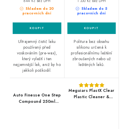
644 Kč bez DPH
1 330 Kč bez DPH
Skladem do 20
Skladem do 5
pracovních dní
pracovních dní
Ultrajemný čistič laku
Politura bez obsahu
používaný před
silikonu určená k
voskováním (pre-wax),
profesionálnímu leštění
který vyleští i ten
zbroušených nebo už
nejjemnější lak, aniž by ho
leštěných laků.
jakkoli poškodil.
Meguiars PlastX Clear
Auto Finesse One Step
Plastic Cleaner &
Compound 250ml
Polish 296ml leštěnka
jednokroková leštící
na čiré plasty
pasta