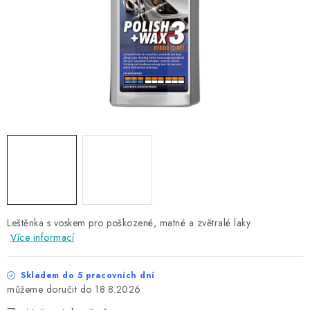
NAŠE SLUŽBY
KONTAKTY
PRODÁVANÉ ZNAČKY
BYDLENÍ
Věrnostní program
Všeobecné obchodní podmínky
Podmínky ochrany osobních údajů
Mapa serveru
Leštěnka s voskem pro poškozené, matné a zvětralé laky.
Více informací
Skladem do 5 pracovních dní
18.8.2026