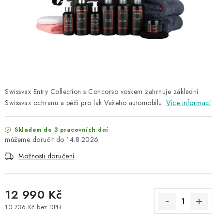
NAŠE SLUŽBY
KONTAKTY
PRODÁVANÉ ZNAČKY
BYDLENÍ
Swissvax Entry Collection s Concorso voskem zahrnuje základní
Swissvax ochranu a péči pro lak Vašeho automobilu.
Více informací
Věrnostní program
Všeobecné obchodní podmínky
Podmínky ochrany osobních údajů
Mapa serveru
Skladem do 3 pracovních dní
14.8.2026
Možnosti doručení
12 990 Kč
10 736 Kč bez DPH
Měrná cena: