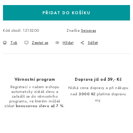
PŘIDAT DO KOŠÍKU
Kód zboží:
1215200
Značka:
Swissvax
Tisk
Zeptat se
Hlídat
Sdílet
Věrnostní program
Doprava již od 59,- Kč
Registrací v našem e-shopu
Nízká cena dopravy a při nákupu
automaticky získáš slevu a
nad
3000 Kč
platíme dopravu
zařadíš se do věrnostního
my.
programu, ve kterém můžeš
získat
bonusovou slevu až 7 %
.