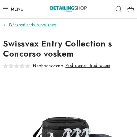
Přejít
Hleda
na
obsah
Dárkové sady a poukazy
AKCE
Swissvax Entry Collection s
NOVINKY
Concorso voskem
EXTERIÉR
Podrobnosti hodnocení
Neohodnoceno
INTERIÉR
PŘÍSLUŠENSTVÍ
DÁRKOVÉ SADY A POUKAZY
ČLÁNKY