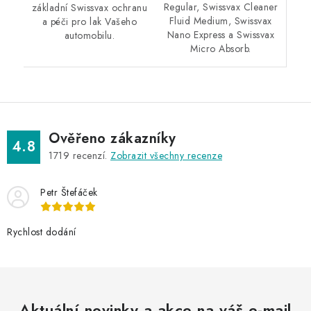
Regular, Swissvax Cleaner
základní Swissvax ochranu
Fluid Medium, Swissvax
a péči pro lak Vašeho
Nano Express a Swissvax
automobilu.
Micro Absorb.
Ověřeno zákazníky
4.8
1719
recenzí.
Zobrazit všechny recenze
Petr Štefáček
Rychlost dodání
Aktuální novinky a akce na váš e-mail