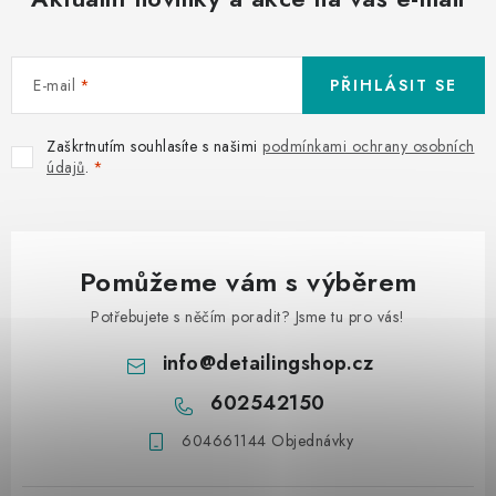
E-mail
PŘIHLÁSIT SE
Zaškrtnutím souhlasíte s našimi
podmínkami ochrany osobních
údajů
.
Pomůžeme vám s výběrem
Potřebujete s něčím poradit? Jsme tu pro vás!
info
@
detailingshop.cz
602542150
604661144 Objednávky