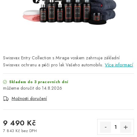
NAŠE SLUŽBY
KONTAKTY
PRODÁVANÉ ZNAČKY
BYDLENÍ
Swissvax Entry Collection s Mirage voskem zahrnuje základní
Swissvax ochranu a péči pro lak Vašeho automobilu.
Více informací
Věrnostní program
Všeobecné obchodní podmínky
Podmínky ochrany osobních údajů
Mapa serveru
Skladem do 3 pracovních dní
14.8.2026
Možnosti doručení
9 490 Kč
7 843 Kč bez DPH
Měrná cena: