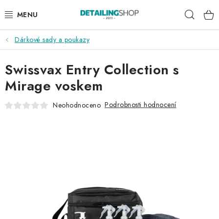
Přejít
Hleda
na
obsah
Dárkové sady a poukazy
AKCE
Swissvax Entry Collection s
NOVINKY
Mirage voskem
EXTERIÉR
Podrobnosti hodnocení
Neohodnoceno
INTERIÉR
PŘÍSLUŠENSTVÍ
DÁRKOVÉ SADY A POUKAZY
ČLÁNKY