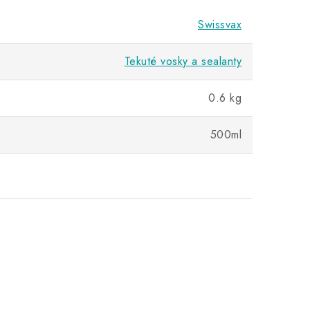
Swissvax
Tekuté vosky a sealanty
0.6 kg
500ml