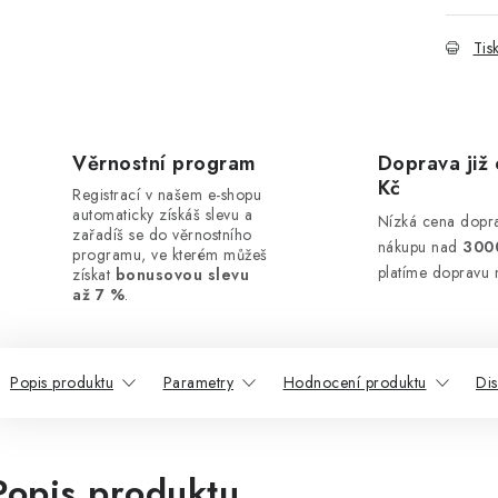
Tis
Věrnostní program
Doprava již 
Kč
Registrací v našem e-shopu
automaticky získáš slevu a
Nízká cena dopra
zařadíš se do věrnostního
nákupu nad
300
programu, ve kterém můžeš
platíme dopravu 
získat
bonusovou slevu
až 7 %
.
Popis produktu
Parametry
Hodnocení produktu
Di
Popis produktu