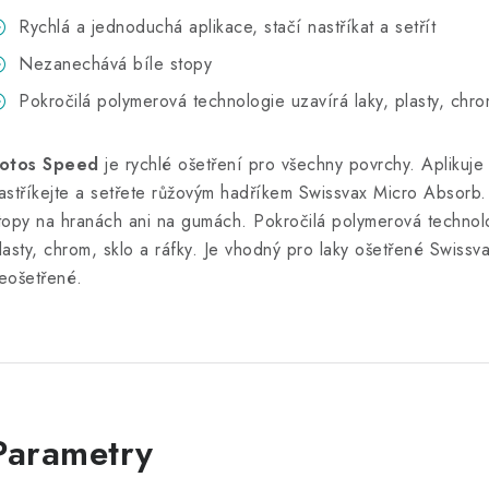
Rychlá a jednoduchá aplikace, stačí nastříkat a setřít
Nezanechává bíle stopy
Pokročilá polymerová technologie uzavírá laky, plasty, chro
otos Speed
je rychlé ošetření pro všechny povrchy. Aplikuje
astříkejte a setřete růžovým hadříkem Swissvax Micro Absor
topy na hranách ani na gumách. Pokročilá polymerová technolo
lasty, chrom, sklo a ráfky. Je vhodný pro laky ošetřené Swissva
eošetřené.