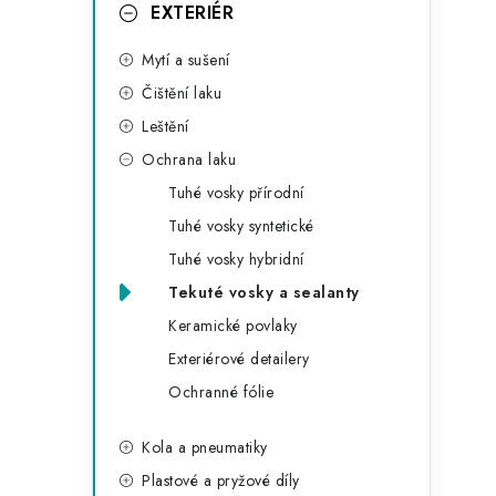
g
EXTERIÉR
r
o
Mytí a sušení
a
r
Čištění laku
n
i
Leštění
e
n
Ochrana laku
í
Tuhé vosky přírodní
Tuhé vosky syntetické
p
Tuhé vosky hybridní
a
Tekuté vosky a sealanty
n
Keramické povlaky
Exteriérové detailery
e
Ochranné fólie
l
Kola a pneumatiky
Plastové a pryžové díly