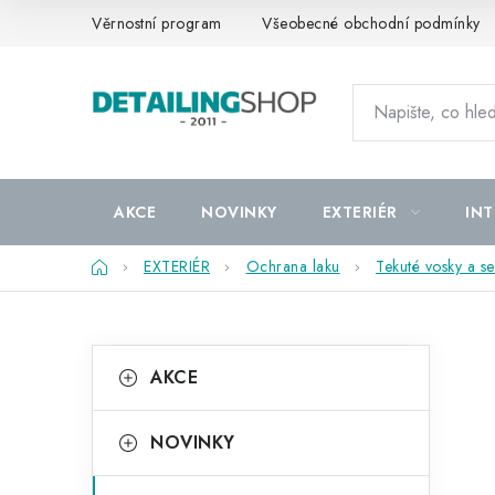
Přejít
Věrnostní program
Všeobecné obchodní podmínky
na
obsah
AKCE
NOVINKY
EXTERIÉR
INT
Domů
EXTERIÉR
Ochrana laku
Tekuté vosky a se
P
K
Přeskočit
AKCE
kategorie
a
o
t
s
NOVINKY
e
t