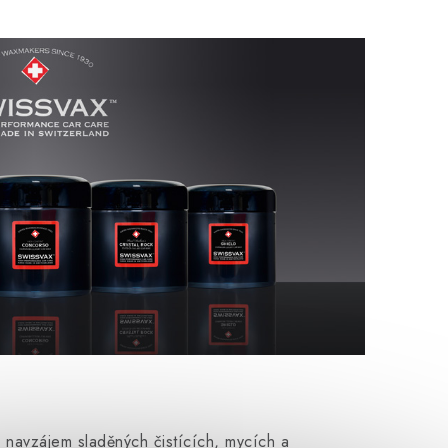
navzájem sladěných čistících, mycích a