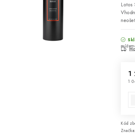
Lotos 
Vhodný
neošet
Skl
Mo
1
1 0
Mě
Kód zbo
Značka