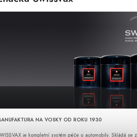
ANUFAKTURA NA VOSKY OD ROKU 1930
WISSVAX je kompletní systém péče o automobily. Skládá se z 