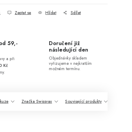
k
Zeptat se
Hlídat
Sdílet
od 59,-
Doručení již
následující den
Objednávky skladem
vy a při
vyřizujeme v nejkratším
0 Kč
možném termínu.
my.
skuze
Značka Swissvax
Související produkty
Podobné 