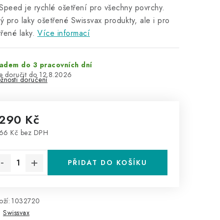
Speed je rychlé ošetření pro všechny povrchy.
 pro laky ošetřené Swissvax produkty, ale i pro
řené laky.
Více informací
adem do 3 pracovních dní
12.8.2026
žnosti doručení
 290 Kč
66 Kč bez DPH
rná cena:
PŘIDAT DO KOŠÍKU
ží:
1032720
:
Swissvax