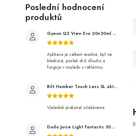
Poslední hodnocení
produktů
Gyeon Q2 View Evo 20+20ml nanopovlak na okna
Aplikace je celkem snadná, byť ne
blesková, povlak drží dlouho a
funguje v souladu s reklamou.
Bilt Hamber Touch Less 5L aktivní pěna
Výsledok prekonal očakávania.
B
Dodo Juice Light Fantastic 30ml měkký vosk