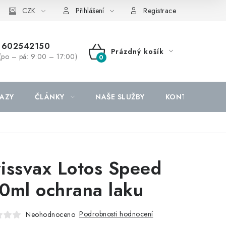
CZK
Přihlášení
Registrace
602542150
Prázdný košík
(po – pá: 9:00 – 17:00)
NÁKUPNÍ
KOŠÍK
AZY
ČLÁNKY
NAŠE SLUŽBY
KONTAKTY
issvax Lotos Speed
0ml ochrana laku
Podrobnosti hodnocení
Neohodnoceno