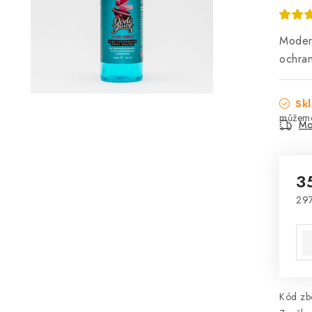
Modern
ochra
Skl
Mo
3
297
Mě
Kód zbo