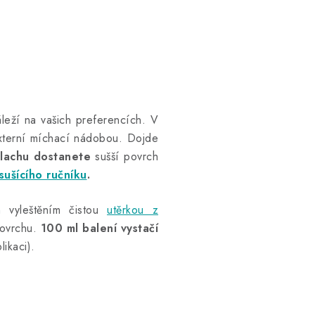
áleží na vašich preferencích. V
externí míchací nádobou. Dojde
lachu dostanete
sušší povrch
sušícího ručníku
.
 vyleštěním čistou
utěrkou z
povrchu.
100 ml balení vystačí
ikaci).