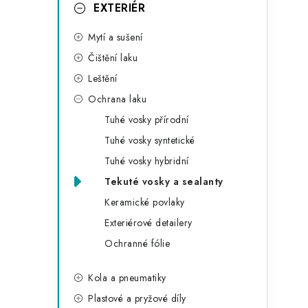
g
EXTERIÉR
r
o
Mytí a sušení
a
r
Čištění laku
n
i
Leštění
e
n
Ochrana laku
í
Tuhé vosky přírodní
Tuhé vosky syntetické
p
Tuhé vosky hybridní
a
Tekuté vosky a sealanty
n
Keramické povlaky
Exteriérové detailery
e
Ochranné fólie
l
Kola a pneumatiky
Plastové a pryžové díly