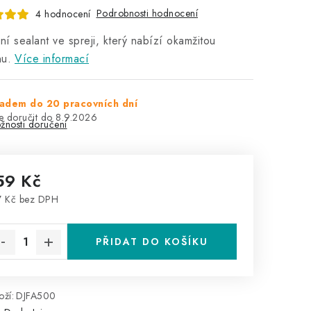
Podrobnosti hodnocení
4 hodnocení
í sealant ve spreji, který nabízí okamžitou
nu.
Více informací
adem do 20 pracovních dní
8.9.2026
žnosti doručení
59 Kč
 Kč bez DPH
rná cena:
PŘIDAT DO KOŠÍKU
ží:
DJFA500