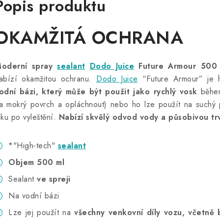
Popis produktu
OKAMŽITÁ OCHRANA
oderní spray
sealant
Dodo Juice
Future Armour 500
abízí okamžitou ochranu.
Dodo Juice
“Future Armour” je 
odní bázi, který může být použit jako rychlý vosk
během
a mokrý povrch a opláchnout) nebo ho lze použít na suchý
aku po vyleštění.
Nabízí skvělý odvod vody a působivou tr
*"High-tech"
sealant
Objem 500 ml
Sealant
ve spreji
Na vodní bázi
Lze jej použít na
všechny venkovní díly vozu, včetně