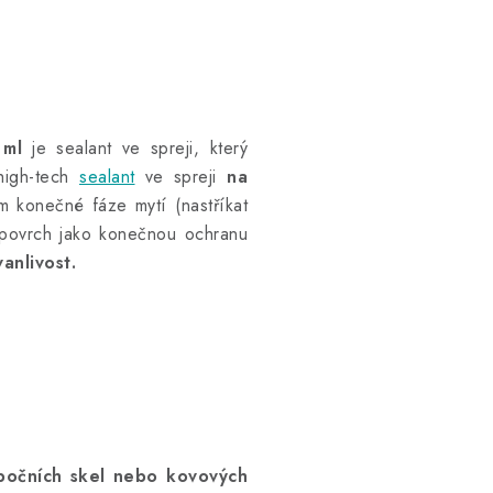
 ml
je sealant ve spreji, který
high-tech
sealant
ve spreji
na
 konečné fáze mytí (nastříkat
 povrch jako konečnou ochranu
vanlivost.
 bočních skel nebo kovových