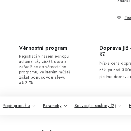
Značka
Tis
Věrnostní program
Doprava již 
Kč
Registrací v našem e-shopu
automaticky získáš slevu a
Nízká cena dopra
zařadíš se do věrnostního
nákupu nad
300
programu, ve kterém můžeš
platíme dopravu 
získat
bonusovou slevu
až 7 %
.
Popis produktu
Parametry
Související soubory (2)
H