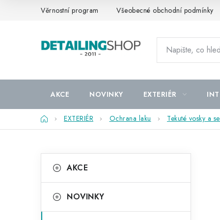
Přejít
Věrnostní program
Všeobecné obchodní podmínky
na
obsah
AKCE
NOVINKY
EXTERIÉR
INT
Domů
EXTERIÉR
Ochrana laku
Tekuté vosky a se
P
K
Přeskočit
AKCE
kategorie
a
o
t
s
NOVINKY
e
t