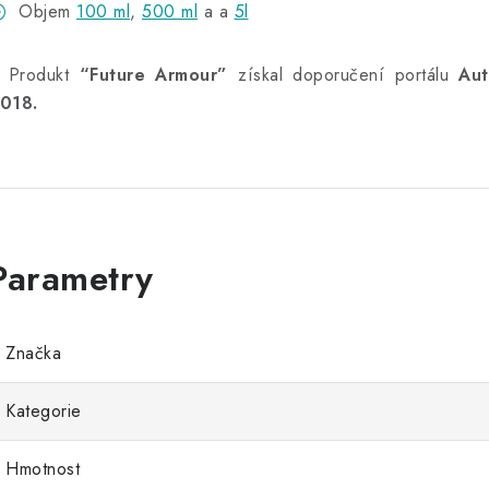
Objem
100 ml
,
500 ml
a a
5l
 Produkt
“Future Armour”
získal doporučení portálu
Aut
018.
Značka
Kategorie
Hmotnost