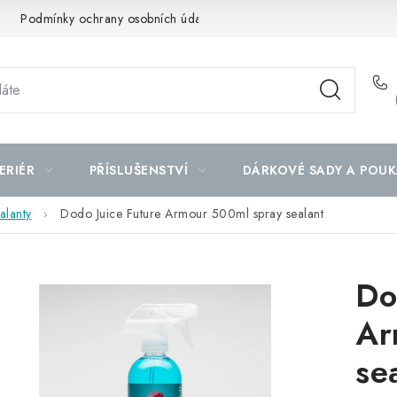
Podmínky ochrany osobních údajů
Mapa serveru
ERIÉR
PŘÍSLUŠENSTVÍ
DÁRKOVÉ SADY A POUK
alanty
Dodo Juice Future Armour 500ml spray sealant
Do
Ar
se