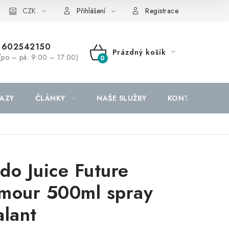
CZK
Přihlášení
Registrace
602542150
Prázdný košík
(po – pá: 9:00 – 17:00)
NÁKUPNÍ
KOŠÍK
AZY
ČLÁNKY
NAŠE SLUŽBY
KONTAKTY
do Juice Future
mour 500ml spray
alant