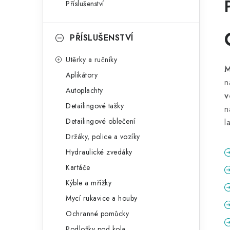
Příslušenství
PŘÍSLUŠENSTVÍ
Utěrky a ručníky
M
Aplikátory
n
Autoplachty
v
Detailingové tašky
n
Detailingové oblečení
l
Držáky, police a vozíky
Hydraulické zvedáky
Kartáče
Kýble a mřížky
Mycí rukavice a houby
Ochranné pomůcky
Podložky pod kola