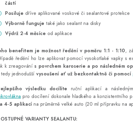
částí
Posiluje
dříve aplikované voskové či sealantové protekce
Výborně funguje
také jako sealant na disky
Výdrž 2-4 měsíce
od aplikace
eho benefitem je možnost ředění v poměru 1:1 - 1:10
, z
řípadě ředění ho lze aplikovat pomocí vysokotlaké vapky s 
ak k zreagování
s povrchem karoserie a po následném op
 tedy jednodušší
vysoušení ať už bezkontaktně či pomocí
ejlepšího výsledku docílíte
ruční aplikací a následným
ikrovlákna
pro docílení dokonale hladkého a konzistentního 
a 4-5 aplikací
na průměrně velké auto (20 ml přípravku na apl
OSTUPNÉ VARIANTY SEALANTU: