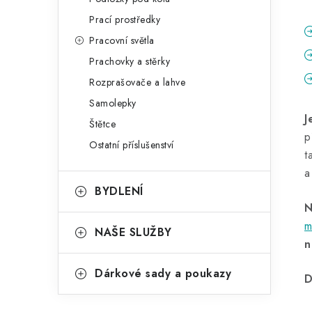
Prací prostředky
Pracovní světla
Prachovky a stěrky
Rozprašovače a lahve
Samolepky
J
Štětce
p
Ostatní příslušenství
t
a
BYDLENÍ
N
m
NAŠE SLUŽBY
n
Dárkové sady a poukazy
D