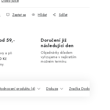
:
Dodo Juice
k
Zeptat se
Hlídat
Sdílet
od 59,-
Doručení již
následující den
Objednávky skladem
vy a při
vyřizujeme v nejkratším
0 Kč
možném termínu.
my.
odnocení produktu (4)
Diskuze
Značka Dodo Juice