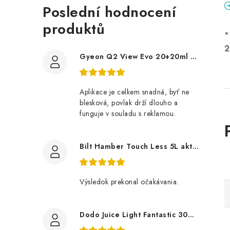
Poslední hodnocení
produktů
*
2
Gyeon Q2 View Evo 20+20ml nanopovlak na okna
Aplikace je celkem snadná, byť ne
blesková, povlak drží dlouho a
funguje v souladu s reklamou.
Bilt Hamber Touch Less 5L aktivní pěna
Výsledok prekonal očakávania.
Dodo Juice Light Fantastic 30ml měkký vosk