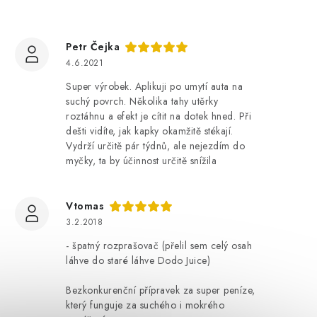
Petr Čejka
4.6.2021
Super výrobek. Aplikuji po umytí auta na
suchý povrch. Několika tahy utěrky
roztáhnu a efekt je cítit na dotek hned. Při
dešti vidíte, jak kapky okamžitě stékají.
Vydrží určitě pár týdnů, ale nejezdím do
myčky, ta by účinnost určitě snížila
Vtomas
3.2.2018
- špatný rozprašovač (přelil sem celý osah
láhve do staré láhve Dodo Juice)
Bezkonkurenční přípravek za super peníze,
který funguje za suchého i mokrého