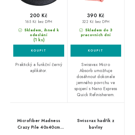
200 Kč
390 Kč
165 Kč bez DPH
322 Kč bez DPH
Skladem, ihned k
Skladem do 3
odeslání
pracovních dní
(1 ks)
Praktický a funkční černý
Swissvax Micro
aplikátor.
Absorb umožňuje
dosáhnout dokonale
jemného povrchu ve
spojení s Nano Express
Quick Refinisherem.
Microfiber Madness
Swissvax hadřík z
Crazy Pile 40x40cm
bavlny
mikrovláknová utěrka