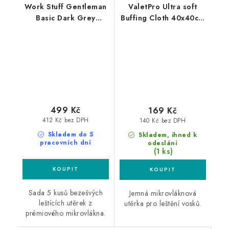
Work Stuff Gentleman
ValetPro Ultra soft
Basic Dark Grey
Buffing Cloth 40x40cm
5xPack 40x40cm leštící
mikrovláknová utěrka
utěrky šedé 5ks
499 Kč
169 Kč
412 Kč bez DPH
140 Kč bez DPH
Skladem do 5
Skladem, ihned k
pracovních dní
odeslání
(1 ks)
Sada 5 kusů bezešvých
Jemná mikrovláknová
leštících utěrek z
utěrka pro leštění vosků.
prémiového mikrovlákna.