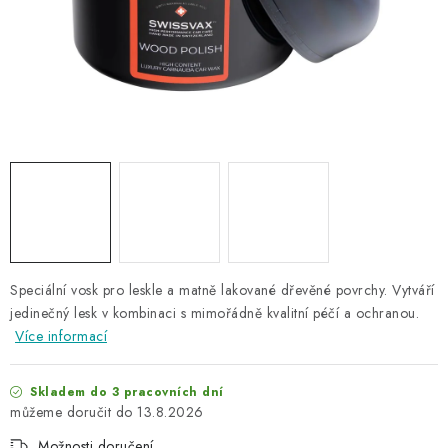
NAŠE SLUŽBY
KONTAKTY
PRODÁVANÉ ZNAČKY
BYDLENÍ
Věrnostní program
Všeobecné obchodní podmínky
Podmínky ochrany osobních údajů
Mapa serveru
Speciální vosk pro leskle a matně lakované dřevěné povrchy. Vytváří
jedinečný lesk v kombinaci s mimořádně kvalitní péčí a ochranou.
Více informací
Skladem do 3 pracovních dní
13.8.2026
Možnosti doručení