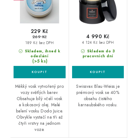
229 Kč
4 990 Kč
269 Kč
4 124 Kč bez DPH
189 Kč bez DPH
Skladem, ihned k
Skladem do 3
odeslání
pracovních dní
(>5 ks)
Měkký vosk vytvořený pro
Swissvax Blau-Weiss je
vozy světlých barev.
prémiový vosk se 40%
Obsahuje bílý včelí vosk
obsahu čistého
a kokosový olej. Malé
karnaubského vosku.
balení vosku Dodo Juice.
Obvykle vystačí na tři až
čtyři vrstvy na jednom
voze.