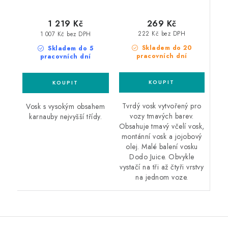
269 Kč
1 219 Kč
222 Kč bez DPH
1 007 Kč bez DPH
Skladem do 20
Skladem do 5
pracovních dní
pracovních dní
Tvrdý vosk vytvořený pro
Vosk s vysokým obsahem
vozy tmavých barev.
karnauby nejvyšší třídy.
Obsahuje tmavý včelí vosk,
montánní vosk a jojobový
olej. Malé balení vosku
Dodo Juice. Obvykle
vystačí na tři až čtyři vrstvy
na jednom voze.