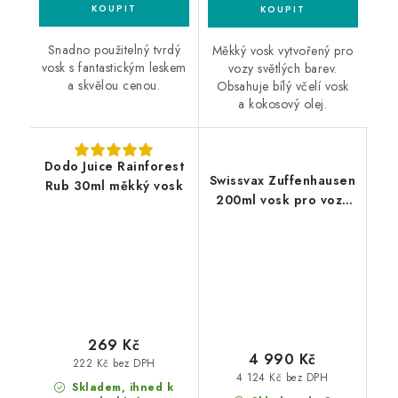
Snadno použitelný tvrdý
Měkký vosk vytvořený pro
vosk s fantastickým leskem
vozy světlých barev.
a skvělou cenou.
Obsahuje bílý včelí vosk
a kokosový olej.
Dodo Juice Rainforest
Swissvax Zuffenhausen
Rub 30ml měkký vosk
200ml vosk pro vozy
Porsche
269 Kč
4 990 Kč
222 Kč bez DPH
4 124 Kč bez DPH
Skladem, ihned k