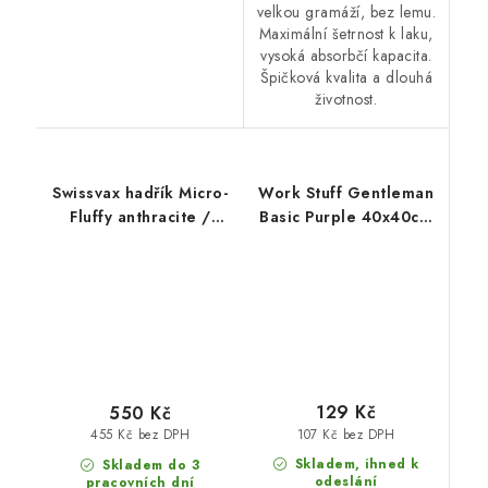
velkou gramáží, bez lemu.
Maximální šetrnost k laku,
vysoká absorbčí kapacita.
Špičková kvalita a dlouhá
životnost.
Swissvax hadřík Micro-
Work Stuff Gentleman
Fluffy anthracite /
Basic Purple 40x40cm
anthracite
leštící utěrka fialová
129 Kč
550 Kč
107 Kč bez DPH
455 Kč bez DPH
Skladem, ihned k
Skladem do 3
odeslání
pracovních dní