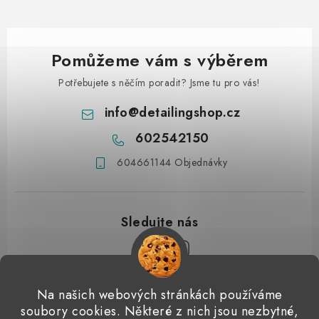
Pomůžeme vám s výběrem
Potřebujete s něčím poradit? Jsme tu pro vás!
info
@
detailingshop.cz
602542150
604661144 Objednávky
Z
Na našich webových stránkách používáme
á
soubory cookies. Některé z nich jsou nezbytné,