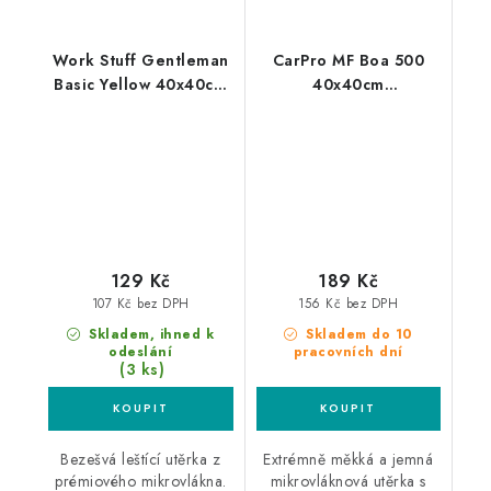
Work Stuff Gentleman
CarPro MF Boa 500
Basic Yellow 40x40cm
40x40cm
leštící utěrka žlutá
mikrovláknová utěrka
129 Kč
189 Kč
107 Kč bez DPH
156 Kč bez DPH
Skladem, ihned k
Skladem do 10
odeslání
pracovních dní
(3 ks)
Bezešvá leštící utěrka z
Extrémně měkká a jemná
prémiového mikrovlákna.
mikrovláknová utěrka s