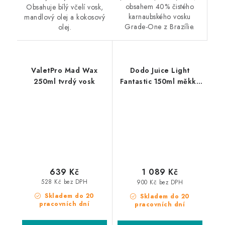
obsahem 40% čistého
Obsahuje bílý včelí vosk,
karnaubského vosku
mandlový olej a kokosový
Grade-One z Brazílie.
olej.
ValetPro Mad Wax
Dodo Juice Light
250ml tvrdý vosk
Fantastic 150ml měkký
vosk
639 Kč
1 089 Kč
528 Kč bez DPH
900 Kč bez DPH
Skladem do 20
Skladem do 20
pracovních dní
pracovních dní