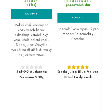
odeslání
Skladem do 3
(1 ks)
pracovních dní
Měkký vosk vhodný na
Speciální vosk vyvinutý pro
vozy všech barev.
moderní automobily
Obsahuje kandelilový
Porsche.
vosk. Malé balení vosku
Dodo Juice. Obvykle
vystačí na tři až čtyři vrstvy
na jednom voze.
Soft99 Authentic
Dodo Juice Blue Velvet
Premium 200g
30ml tvrdý vosk
karnaubský vosk