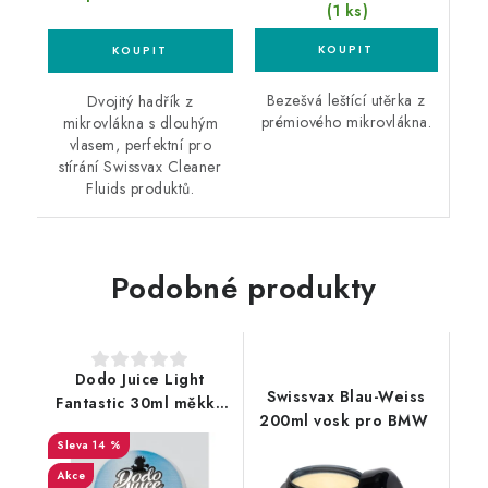
(1 ks)
Bezešvá leštící utěrka z
Dvojitý hadřík z
prémiového mikrovlákna.
mikrovlákna s dlouhým
vlasem, perfektní pro
stírání Swissvax Cleaner
Fluids produktů.
Podobné produkty
Dodo Juice Light
Swissvax Blau-Weiss
Fantastic 30ml měkký
200ml vosk pro BMW
vosk
14 %
Akce