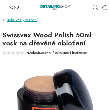
Přejít
Hleda
na
obsah
Tuhé vosky přírodní
AKCE
Swissvax Wood Polish 50ml
NOVINKY
vosk na dřevěné obložení
EXTERIÉR
Podrobnosti hodnocení
Neohodnoceno
INTERIÉR
PŘÍSLUŠENSTVÍ
DÁRKOVÉ SADY A POUKAZY
ČLÁNKY