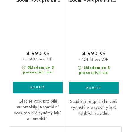
200ml vosk pro bílé
200ml vosk pro italské
automobily
automobily
4 990 Kč
4 990 Kč
4 124 Kč bez DPH
4 124 Kč bez DPH
Skladem do 3
Skladem do 3
pracovních dní
pracovních dní
Glacier vosk pro bílé
Scuderia je speciální vosk
automobily je speciální
vyvinutý pro systémy laků
vosk pro bílé systémy laků
italských vozidel.
automobilů.