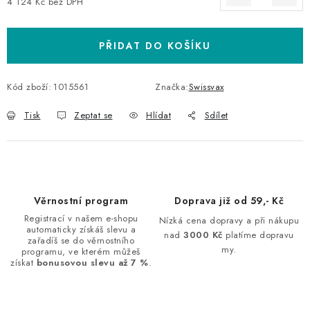
4 124 Kč bez DPH
Měrná cena:
PŘIDAT DO KOŠÍKU
Kód zboží:
1015561
Značka:
Swissvax
Tisk
Zeptat se
Hlídat
Sdílet
Věrnostní program
Doprava již od 59,- Kč
Registrací v našem e-shopu
Nízká cena dopravy a při nákupu
automaticky získáš slevu a
nad
3000 Kč
platíme dopravu
zařadíš se do věrnostního
my.
programu, ve kterém můžeš
získat
bonusovou slevu až 7 %
.