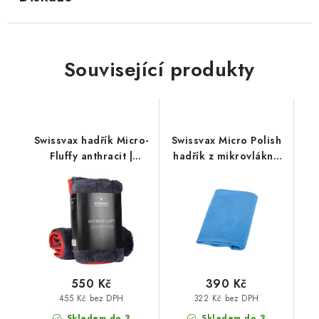
Související produkty
Swissvax hadřík Micro-
Swissvax Micro Polish
Fluffy anthracit |
hadřík z mikrovlákna
červený
modrý
550 Kč
390 Kč
455 Kč bez DPH
322 Kč bez DPH
Skladem do 3
Skladem do 3