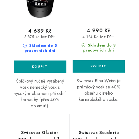
4 990 Kč
4 689 Kč
4 124 Kč bez DPH
3 875 Kč bez DPH
Skladem do 3
Skladem do 5
pracovních dní
pracovních dní
Swissvax Blau-Weiss je
Špičkový ručně vyráběný
prémiový vosk se 40%
vosk německý vosk s
obsahu čistého
vysokým obsahem přírodní
karnaubského vosku.
karnauby (přes 40%
objemu!).
Swissvax Glacier
Swissvax Scuderia