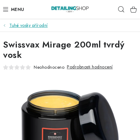
Přejít
Hleda
na
obsah
Tuhé vosky přírodní
AKCE
Swissvax Mirage 200ml tvrdý
NOVINKY
vosk
EXTERIÉR
Podrobnosti hodnocení
Neohodnoceno
INTERIÉR
PŘÍSLUŠENSTVÍ
DÁRKOVÉ SADY A POUKAZY
ČLÁNKY