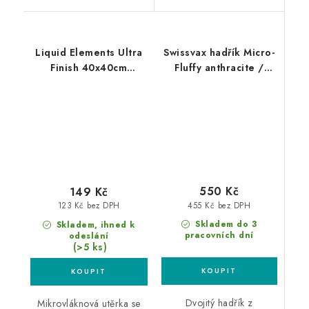
Liquid Elements Ultra
Swissvax hadřík Micro-
Finish 40x40cm
Fluffy anthracite /
mikrovláknová utěrka
anthracite
550 Kč
149 Kč
455 Kč bez DPH
123 Kč bez DPH
Skladem do 3
Skladem, ihned k
pracovních dní
odeslání
(>5 ks)
Dvojitý hadřík z
Mikrovláknová utěrka se