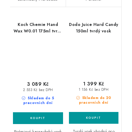
Koch Chemie Hand
Dodo Juice Hard Candy
Wax W0.01 175ml tvrdý
150ml tvrdý vosk
vosk
1 399 Kč
3 089 Kč
1 156 Kč bez DPH
2 553 Kč bez DPH
Skladem do 20
Skladem do 5
pracovních dní
pracovních dní
Tvrdý vosk vhodný pro
Prémiový karnaubský vosk