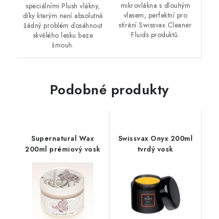
mikrovlákna s dlouhým
speciálními Plush vlákny,
vlasem, perfektní pro
díky kterým není absolutně
stírání Swissvax Cleaner
žádný problém dosáhnout
Fluids produktů.
skvělého lesku beze
šmouh.
Podobné produkty
Supernatural Wax
Swissvax Onyx 200ml
200ml prémiový vosk
tvrdý vosk