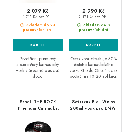
2 079 Kč
2 990 Kč
1 718 Kč bez DPH
2 471 Kč bez DPH
Skladem do 20
Skladem do 3
pracovních dní
pracovních dní
Prvotřídní prémiový
Onyx vosk obsahuje 30%
a superčistý karnaubský
čistého karnaubského
vosk v úsporné plastové
vosku Grade-One, 1 doza
dóze.
postačí na 10-20 aplikací.
Scholl THE ROCK
Swissvax Blau-Weiss
Premium Carnauba
200ml vosk pro BMW
Wax 200ml tvrdý vosk