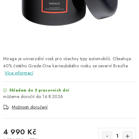
NAŠE SLUŽBY
KONTAKTY
PRODÁVANÉ ZNAČKY
BYDLENÍ
Mirage je univerzální vosk pro všechny typy automobilů. Obsahuje
40% čistého Grade-One karnaubského vosku ze severní Brazílie.
Věrnostní program
Všeobecné obchodní podmínky
Více informací
Podmínky ochrany osobních údajů
Mapa serveru
Skladem do 3 pracovních dní
14.8.2026
Možnosti doručení
4 990 Kč