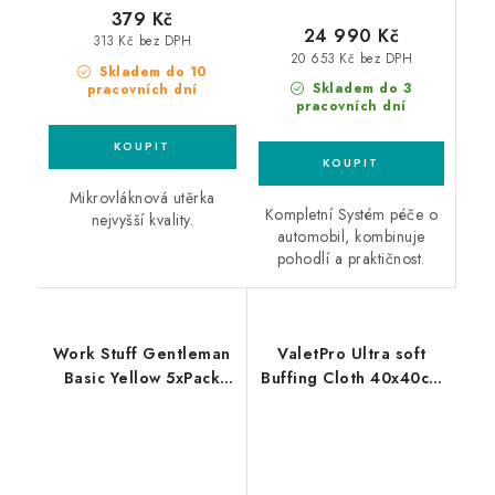
379 Kč
24 990 Kč
313 Kč bez DPH
20 653 Kč bez DPH
Skladem do 10
Skladem do 3
pracovních dní
pracovních dní
Mikrovláknová utěrka
Kompletní Systém péče o
nejvyšší kvality.
automobil, kombinuje
pohodlí a praktičnost.
Work Stuff Gentleman
ValetPro Ultra soft
Basic Yellow 5xPack
Buffing Cloth 40x40cm
40x40cm leštící utěrky
mikrovláknová utěrka
žluté 5ks