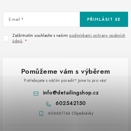
E-mail
PŘIHLÁSIT SE
Zaškrtnutím souhlasíte s našimi
podmínkami ochrany osobních
údajů
.
Pomůžeme vám s výběrem
Potřebujete s něčím poradit? Jsme tu pro vás!
info
@
detailingshop.cz
602542150
604661144 Objednávky