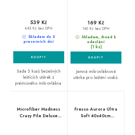
539 Kč
169 Kč
445 Kč bez DPH
140 Kč bez DPH
Skladem do 5
Skladem, ihned k
pracovních dní
odeslání
(1 ks)
Sada 5 kusů bezešvých
Jemná mikrovláknová
leštících utěrek z
utěrka pro leštění vosků.
prémiového mikrovlákna.
Microfiber Madness
Fresso Aurora Ultra
Crazy Pile Deluxe
Soft 40x40cm
40x40cm
mikrovláknová utěrka
mikrovláknová utěrka