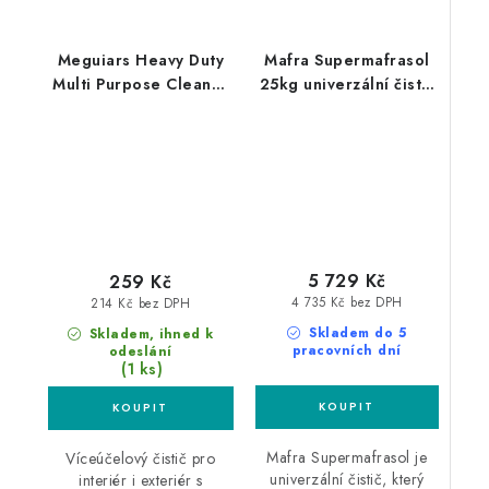
Meguiars Heavy Duty
Mafra Supermafrasol
Multi Purpose Cleaner
25kg univerzální čistič
709ml extra účinný
superkoncentrát
víceúčelový čistič
5 729 Kč
259 Kč
4 735 Kč bez DPH
214 Kč bez DPH
Skladem do 5
Skladem, ihned k
pracovních dní
odeslání
(1 ks)
Mafra Supermafrasol je
Víceúčelový čistič pro
univerzální čistič, který
interiér i exteriér s