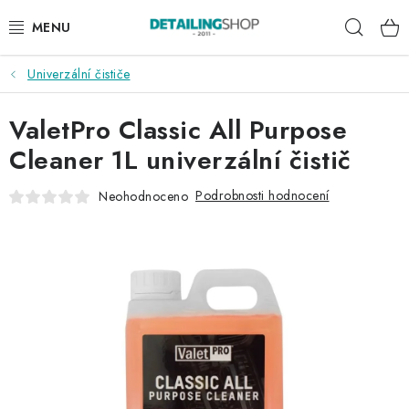
Přejít
Hleda
na
obsah
Univerzální čističe
AKCE
ValetPro Classic All Purpose
NOVINKY
Cleaner 1L univerzální čistič
EXTERIÉR
Podrobnosti hodnocení
Neohodnoceno
INTERIÉR
PŘÍSLUŠENSTVÍ
DÁRKOVÉ SADY A POUKAZY
ČLÁNKY