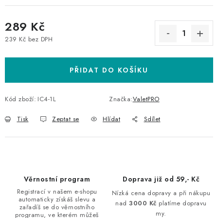
289 Kč
239 Kč bez DPH
Měrná cena:
PŘIDAT DO KOŠÍKU
Kód zboží:
IC4-1L
Značka:
ValetPRO
Tisk
Zeptat se
Hlídat
Sdílet
Věrnostní program
Doprava již od 59,- Kč
Registrací v našem e-shopu
Nízká cena dopravy a při nákupu
automaticky získáš slevu a
nad
3000 Kč
platíme dopravu
zařadíš se do věrnostního
my.
programu, ve kterém můžeš