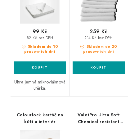
99 Kč
259 Kč
82 Kč bez DPH
214 Kč bez DPH
Skladem do 10
Skladem do 20
pracovních dní
pracovních dní
Ultra jemná mikrovláknová
utěrka.
Colourlock kartáč na
ValetPro Ultra Soft
kůži a interiér
Chemical resistant
Small Dash
detailingový štětec