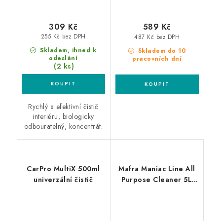
309 Kč
589 Kč
255 Kč bez DPH
487 Kč bez DPH
Skladem, ihned k
Skladem do 10
odeslání
pracovních dní
(2 ks)
Rychlý a efektivní čistič
interiéru, biologicky
odbouratelný, koncentrát.
CarPro MultiX 500ml
Mafra Maniac Line All
univerzální čistič
Purpose Cleaner 5L
univerzální čistič