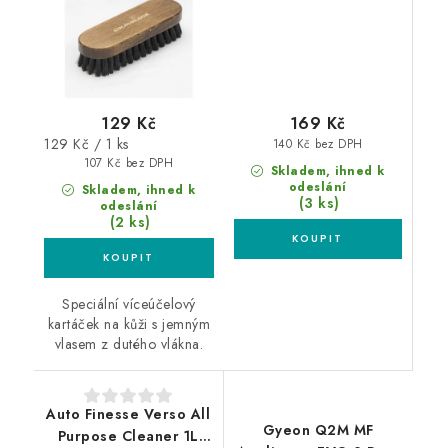
129 Kč
169 Kč
Měrná
129 Kč / 1 ks
140 Kč bez DPH
cena:
107 Kč bez DPH
Skladem, ihned k
odeslání
Skladem, ihned k
(3 ks)
odeslání
(2 ks)
Speciální víceúčelový
kartáček na kůži s jemným
vlasem z dutého vlákna.
Auto Finesse Verso All
Gyeon Q2M MF
Purpose Cleaner 1L