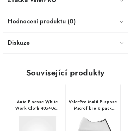
Značka
 ValetPRO
Hodnocení produktu (0)
Diskuze
Související produkty
Auto Finesse White
ValetPro Multi Purpose
Work Cloth 40x40cm
Microfibre 6 pack
mikrovláknová utěrka
White 35x35cm
mikrovláknové utěrky
6ks