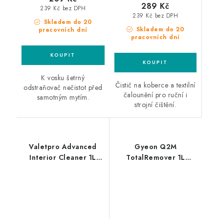
289 Kč
239 Kč bez DPH
239 Kč bez DPH
Skladem do 20
Skladem do 20
pracovních dní
pracovních dní
K vosku šetrný
Čistič na koberce a textilní
odstraňovač nečistot před
čalounění pro ruční i
samotným mytím.
strojní čištění.
Valetpro Advanced
Gyeon Q2M
Interior Cleaner 1L
TotalRemover 1L
čistič interiéru
odstraňovač
keramických povlaků a
vosků