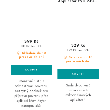
Applicator EVO 2-Pack
čistič a odmašťovač
mikrovláknové
povrchu
aplikátory 2ks
399 Kč
329 Kč
330 Kč bez DPH
272 Kč bez DPH
Skladem do 10
pracovních dní
Skladem do 10
pracovních dní
Intenzivní čistič a
Sada dvou kusů
odmašťovač povrchu,
inovovaných
nezbytný doplněk pro
mikrovláknových
přípravu povrchu před
aplikátorů.
aplikací křemičitých
nanopovlaků.