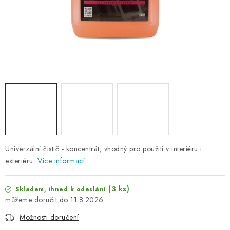
NAŠE SLUŽBY
KONTAKTY
PRODÁVANÉ ZNAČKY
BYDLENÍ
Věrnostní program
Všeobecné obchodní podmínky
Podmínky ochrany osobních údajů
Mapa serveru
Univerzální čistič - koncentrát, vhodný pro použití v interiéru i
exteriéru.
Více informací
(3 ks)
Skladem, ihned k odeslání
11.8.2026
Možnosti doručení