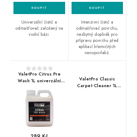
Univerzální čistič a
Intenzivní čistič a
odmašťovač založený na
odmašťovač povrchu,
vodní bázi.
nezbytný doplněk pro
přípravu povrchu před
aplikací křemičitých
nanopovlaků.
ValetPro Citrus Pre
ValetPro Classic
Wash 1L univerzální
Carpet Cleaner 1L
čistič
čistič koberců a textilu
289 Kč