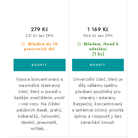
279 Kč
1 169 Kč
231 Kč bez DPH
966 Kč bez DPH
Skladem do 10
Skladem, ihned k
pracovních dní
odeslání
(1 ks)
Vysoce koncentrovaný a
Univerzální čistič, který je
maximálně všestranný
díky velkému spektru
čistič, který si poradí s
působení použitelný pro
každým znečištěním uvnitř
interiéry i exteriéry.
i vně vozu. Na čištění
Bezpečný, koncentrovaný
palubních desek, prahů,
a extrémně účinný: proniká
koberečků, čalounění,
špínou a rozpouští ji bez
těsnění, pneumatik,
zanechání šmouh.
mřížek,...