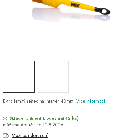
NAŠE SLUŽBY
KONTAKTY
PRODÁVANÉ ZNAČKY
BYDLENÍ
Věrnostní program
Všeobecné obchodní podmínky
Podmínky ochrany osobních údajů
Mapa serveru
Extra jemný štětec na interiér 40mm.
Více informací
(2 ks)
Skladem, ihned k odeslání
12.8.2026
Možnosti doručení