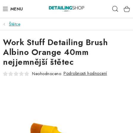
Přejít
Hleda
na
obsah
Štětce
AKCE
Work Stuff Detailing Brush
NOVINKY
Albino Orange 40mm
EXTERIÉR
nejjemnější štětec
INTERIÉR
Podrobnosti hodnocení
Neohodnoceno
PŘÍSLUŠENSTVÍ
DÁRKOVÉ SADY A POUKAZY
ČLÁNKY