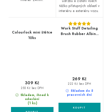
údržbu a čištění všech
těžko přístupných oblastí v
interiéru a exteriéru vozu.
Work Stuff Detailing
Colourlock mini štětce
Brush Rubber Albino
10ks
24mm nejjemnější
štětec
269 Kč
309 Kč
222 Kč bez DPH
255 Kč bez DPH
Skladem do 5
pracovních dní
Skladem, ihned k
odeslání
(1 ks)