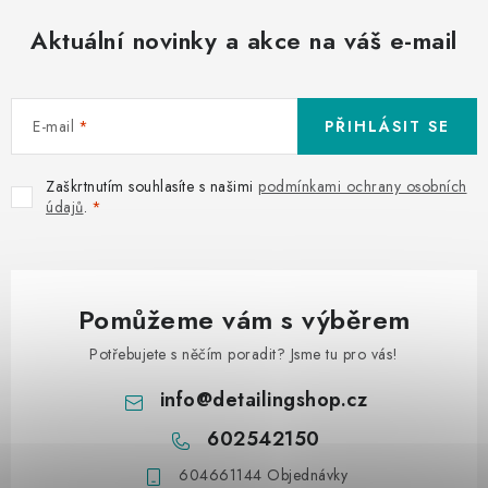
Aktuální novinky a akce na váš e-mail
E-mail
PŘIHLÁSIT SE
Zaškrtnutím souhlasíte s našimi
podmínkami ochrany osobních
údajů
.
Pomůžeme vám s výběrem
Potřebujete s něčím poradit? Jsme tu pro vás!
info
@
detailingshop.cz
602542150
604661144 Objednávky