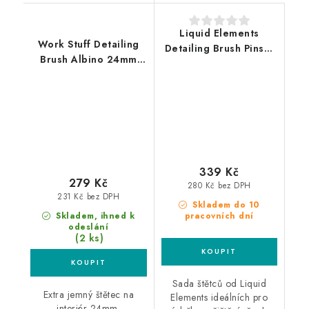
Liquid Elements
Work Stuff Detailing
Detailing Brush Pinsel
Brush Albino 24mm
Set 5ks sada měkkých
nejjemnější štětec
štětců
339 Kč
279 Kč
280 Kč bez DPH
231 Kč bez DPH
Skladem do 10
Skladem, ihned k
pracovních dní
odeslání
(2 ks)
Sada štětců od Liquid
Extra jemný štětec na
Elements ideálních pro
interiér 24mm.