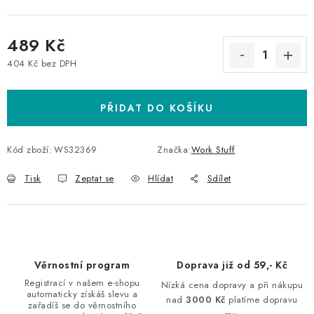
489 Kč
404 Kč bez DPH
Měrná cena:
PŘIDAT DO KOŠÍKU
Kód zboží:
WS32369
Značka:
Work Stuff
Tisk
Zeptat se
Hlídat
Sdílet
Věrnostní program
Doprava již od 59,- Kč
Registrací v našem e-shopu
Nízká cena dopravy a při nákupu
automaticky získáš slevu a
nad
3000 Kč
platíme dopravu
zařadíš se do věrnostního