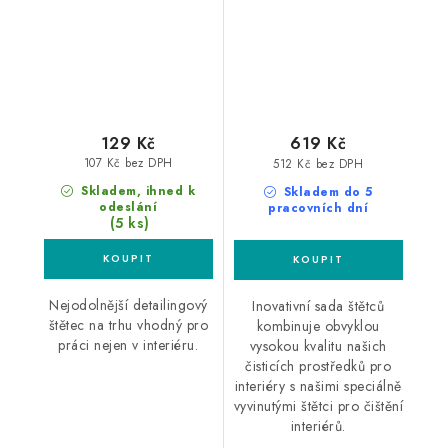
štětec
3ks
129 Kč
619 Kč
107 Kč bez DPH
512 Kč bez DPH
Skladem, ihned k
Skladem do 5
odeslání
pracovních dní
(5 ks)
Nejodolnější detailingový
Inovativní sada štětců
štětec na trhu vhodný pro
kombinuje obvyklou
práci nejen v interiéru.
vysokou kvalitu našich
čisticích prostředků pro
interiéry s našimi speciálně
vyvinutými štětci pro čištění
interiérů.